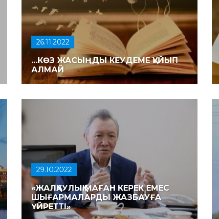
26.11.2022
…КӨЗ ЖАСЫҢДЫ КЕУДЕМЕ ҚҰЙЫП
АЛМАЙ
29.10.2022
«ЖАЛҚАУЛЫҚ МАҒАН КЕРЕК ЕМЕС
ШЫҒАРМАЛАРДЫ ЖАЗБАУҒА
ҮЙРЕТ­ТІ»