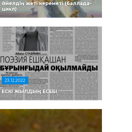
Әйелдің жеті кереметі (баллада-
цикл)
23.12.2022
ЕСКІ ЖЫЛДЫҢ ЕСЕБІ