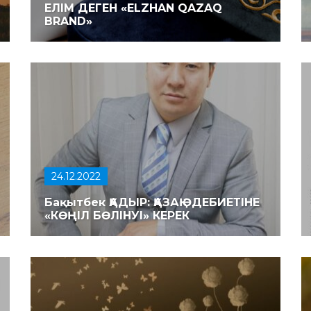
ЕЛІМ ДЕГЕН «ELZHAN QAZAQ
BRAND»
24.12.2022
Бақытбек ҚАДЫР: ҚАЗАҚ ӘДЕБИЕТІНЕ
«КӨҢІЛ БӨЛІНУІ» КЕРЕК