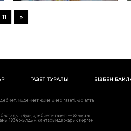
11
»
АР
ГАЗЕТ ТУРАЛЫ
БІЗБЕН БАЙ
әдебиет, мәдениет және өнер газеті. Әр апта
стады. «Қазақ әдебиеті» газеті — Қазақстан
аны 1934 жылдың қаңтарында жарық көрген.