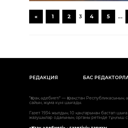
«
1
2
3
4
5
…
РЕДАКЦИЯ
БАС РЕДАКТОРЛ
"Қазақ әдебиеті" — Қазақстан Республикасының 
сайын, жұма күні шығады.
Газет 1934 жылдың 10 қаңтарынан бастап шыға ба
жазушылар одағының органы ретінде тұңғыш с
«Қазақ әдебиеті» - газетінің тарихы