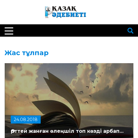
Жас тұлпар
24.08.2018
Өрттей жанған өлеңшіл топ көзді арбап…