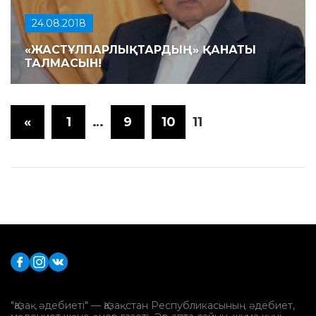
24.08.2018
«ЖАСТҰЛПАРЛЫҚТАРДЫҢ» ҚАНАТЫ
ТАЛМАСЫН!
«
1
…
9
10
11
"Қазақ әдебиеті" — Қазақстан Республикасының әдебиет,