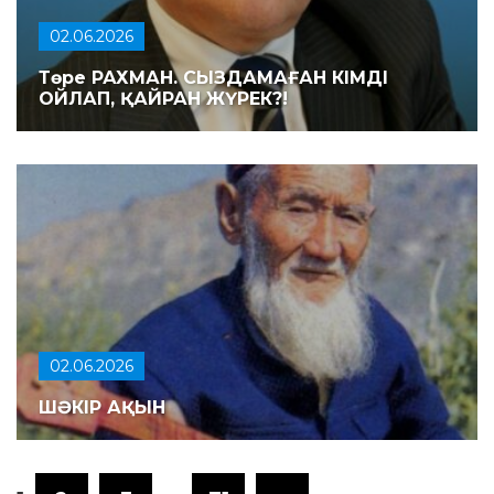
02.06.2026
Төре РАХМАН. СЫЗДАМАҒАН КІМДІ
ОЙЛАП, ҚАЙРАН ЖҮРЕК?!
02.06.2026
ШӘКІР АҚЫН