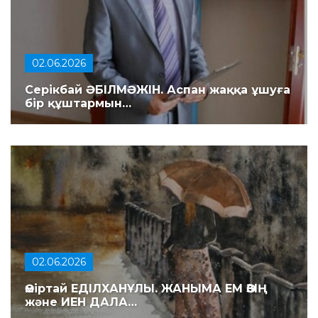
02.06.2026
Серікбай ӘБІЛМӘЖІН. Аспан жаққа ұшуға
бір құштармын…
02.06.2026
Өміртай ЕДІЛХАНҰЛЫ. ЖАНЫМА ЕМ ӨЗІҢ
және ИЕН ДАЛА…