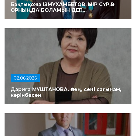
Бақтықожа ІЗМҰХАМБЕТОВ. ӨМІР СҮР,ӨЗ
ОРНЫҢДА БОЛАМЫН ДЕП…
02.06.2026
Дариға МҰШТАНОВА. Өлең, сені сағынам,
көрінбесең