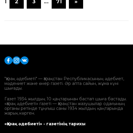
1
2
3
…
71
»
"Қазақ әдебиеті" — Қазақстан Республикасының әдебиет,
мәдениет және өнер газеті. Әр апта сайын, жұма күні
шығады.
Газет 1934 жылдың 10 қаңтарынан бастап шыға бастады.
«Қазақ әдебиеті» газеті — Қазақстан жазушылар одағының
органы ретінде тұңғыш саны 1934 жылдың қаңтарында
жарық көрген.
«Қазақ әдебиеті» - газетінің тарихы