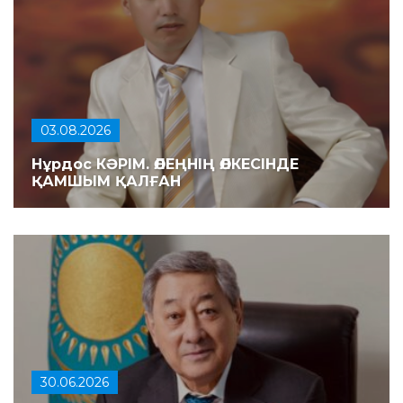
03.08.2026
Нұрдос КӘРІМ. ӨЛЕҢНІҢ ӨЛКЕСІНДЕ
ҚАМШЫМ ҚАЛҒАН
30.06.2026