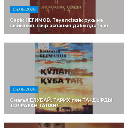
04.08.2026
Серік НЕГИМОВ. Тәуелсіздік рухына
сыйынып, жыр аспанын дабылдатқан
04.08.2026
Смағұл ЕЛУБАЙ. ТАРИХ пен ТАҒДЫРДЫ
ТОЛҒАҒАН ТАЛАНТ