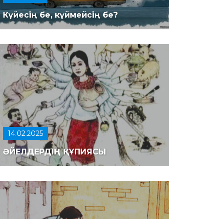
Күйесің бе, күймейсің бе?
14.02.2025
ӘЙЕЛДЕРДІҢ ҚҰПИЯСЫ