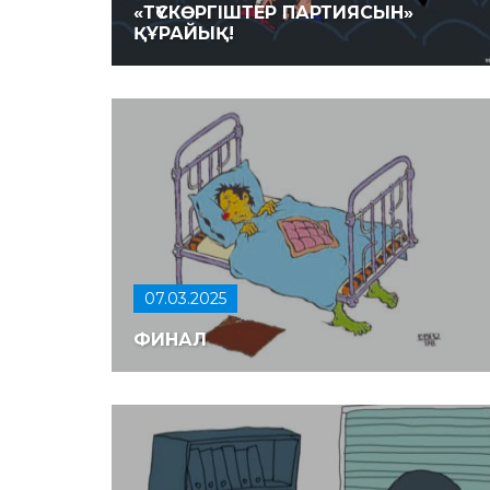
«ТҮСКӨРГІШТЕР ПАРТИЯСЫН»
ҚҰРАЙЫҚ!
07.03.2025
ФИНАЛ