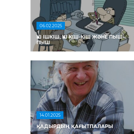
06.02.2025
ҮШ ІШКІШ, ҮШ КІШ-КІШ ЖӘНЕ ПЫШ-
ПЫШ
14.01.2025
ҚАДЫРДЫҢ ҚАҒЫТПАЛАРЫ