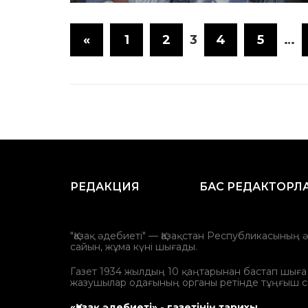
«
1
2
3
4
5
…
РЕДАКЦИЯ
БАС РЕДАКТОРЛ
"Қазақ әдебиеті" — Қазақстан Республикасының 
сайын, жұма күні шығады.
Газет 1934 жылдың 10 қаңтарынан бастап шыға ба
жазушылар одағының органы ретінде тұңғыш с
«Қазақ әдебиеті» - газетінің тарихы