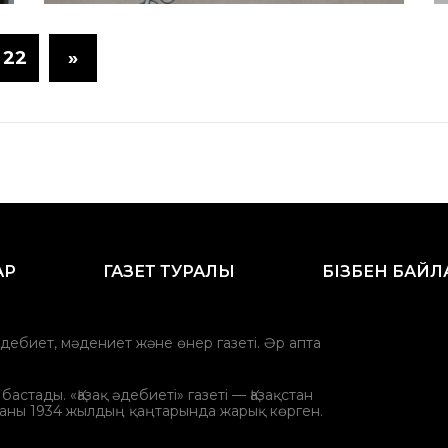
22
»
АР
ГАЗЕТ ТУРАЛЫ
БІЗБЕН БАЙ
әдебиет, мәдениет және өнер газеті. Әр апта
стады. «Қазақ әдебиеті» газеті — Қазақстан
аны 1934 жылдың қаңтарында жарық көрген.