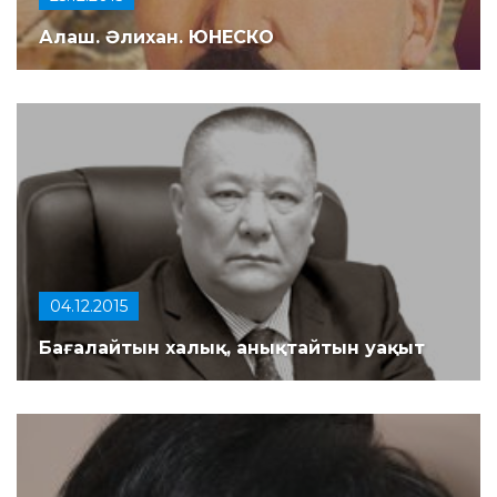
Алаш. Әлихан. ЮНЕСКО
04.12.2015
Бағалайтын халық, анықтайтын уақыт