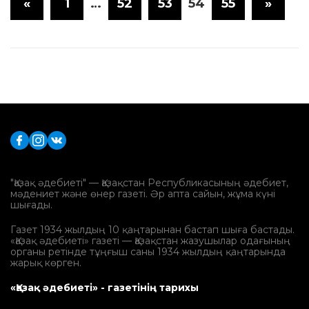
«
1
…
52
53
54
55
»
"Қазақ әдебиеті" — Қазақстан Республикасының әдебиет,
мәдениет және өнер газеті. Әр апта сайын, жұма күні
шығады.
Газет 1934 жылдың 10 қаңтарынан бастап шыға бастады.
«Қазақ әдебиеті» газеті — Қазақстан жазушылар одағының
органы ретінде тұңғыш саны 1934 жылдың қаңтарында
жарық көрген.
«Қазақ әдебиеті» - газетінің тарихы