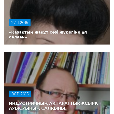
27.11.2015
«Қазақтың жақұт сөзі жүрегіне ұя
салған»
06.11.2015
ИНДУСТРИЯНЫҢ АҚПАРАТТЫҚ ҒАСЫРҒА
АУЫСУЫНЫҢ САЛҚЫНЫ…