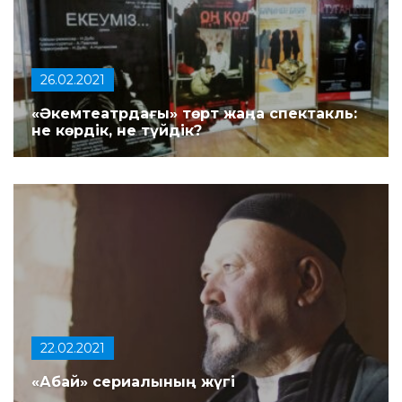
26.02.2021
«Әкемтеатрдағы» төрт жаңа спектакль:
не көрдік, не түйдік?
22.02.2021
«Абай» сериалының жүгі