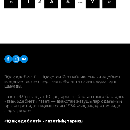
«
1
2
3
4
…
7
»
"Қазақ әдебиеті" — Қазақстан Республикасының әдебиет,
мәдениет және өнер газеті. Әр апта сайын, жұма күні
шығады.
Газет 1934 жылдың 10 қаңтарынан бастап шыға бастады.
«Қазақ әдебиеті» газеті — Қазақстан жазушылар одағының
органы ретінде тұңғыш саны 1934 жылдың қаңтарында
жарық көрген.
«Қазақ әдебиеті» - газетінің тарихы