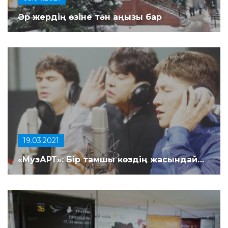
Әр жердің өзіне тән аңызы бар
19.03.2021
«МузАРТ»: Бір тамшы көздің жасындай…