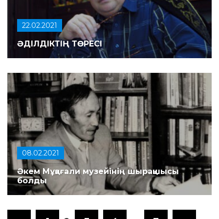
22.02.2021
ӘДІЛДІКТІҢ ТӨРЕСІ
08.02.2021
Әкем Мұқағали музейінің шырақшысы
болды