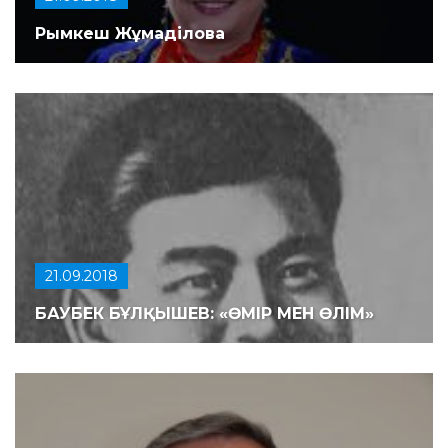
Рымкеш Жұмаділова
21.09.2018
БАУБЕК БҰЛҚЫШЕВ: «ӨМІР МЕН ӨЛІМ»