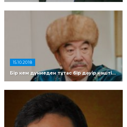
15.10.2018
Бір кем дүниеден тұтас бір дәуір көшті…