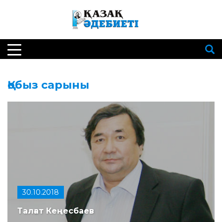
Қобыз сарыны
30.10.2018
Талғат Кеңесбаев