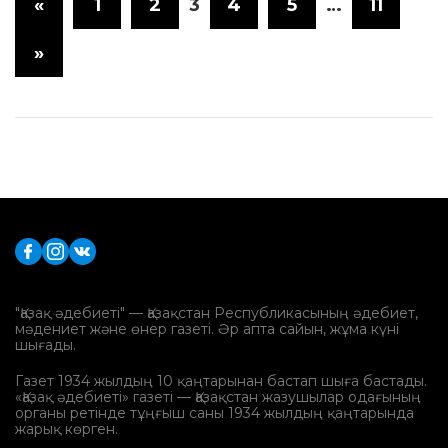
«
1
2
3
4
5
…
11
»
"Қазақ әдебиеті" — Қазақстан Республикасының әдебиет,
мәдениет және өнер газеті. Әр апта сайын, жұма күні
шығады.
Газет 1934 жылдың 10 қаңтарынан бастап шыға бастады.
«Қазақ әдебиеті» газеті — Қазақстан жазушылар одағының
органы ретінде тұңғыш саны 1934 жылдың қаңтарында
жарық көрген.