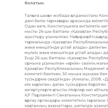
болатын.
Талқыға шыққан жобада қол­даныстағы Конс­ти­т
дені билік тар­мақтары ара­сында өкі­лет­тілі
Одан өзге, Кон­с­­ти­туцияға ен­­гі­зілетін өз
ныс­ты 26-шы бап­та­ғы «Қа­зақ­стан Респу­б
ауыс­тыру ұсы­­нылған. Нақтырақ айт­сақ,
тармағында «Қазақстан Респуб­ликасының
жеке мен­ші­гін­де ұстай алады» делінген
мүлкiн жеке мен­шiгiнде ұстай алады» деп
Енді 26-шы баптағы «Қазақ­стан Республ
орнына ұсынылған «әр­кім» сөзінің мағын
Қазақстан Респуб­ли­ка­сы­ның Мәдениет жә
комитеті бекіткен, 50 мыңға жуық сөз бен с
түсіндірме сөздігінде» (Алматы, 2008, «Да
кім көрін­ген» деген түсіндірме бе­рілген
өзгертулерге қатысты пікірлер көп айтыл
ҚР Парламенті Сенатының Кон­ституциялық
қорғау органдары комитетінің төрағасы С
зақ­станның азаматтары, шетелдік аза­м