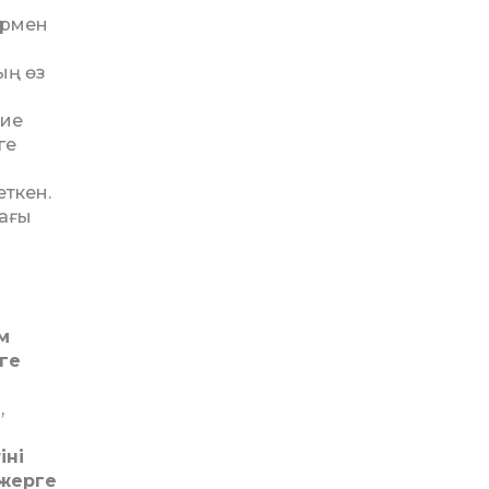
р­мен
ың өз
 ие
ге
еткен.
дағы
м
уге
,
іні
 жерге