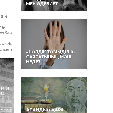
МЕН ӘДЕБИЕТ
­дің
ла­
 сөзбен
мүлкін
болсын
«НӨЛДІК ТӨЗІМДІЛІК»
САЯСАТЫНЫҢ МӘНІ
НЕДЕ?
АБАЙДЫҢ ҚАРА