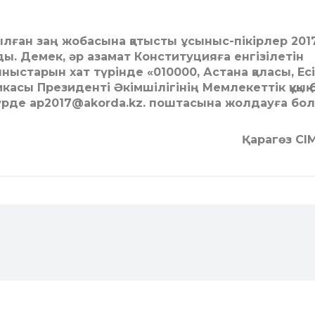
нылған заң жобасына қатысты ұсыныс-пікірлер 201
. Де­мек, әр азамат Конституцияға ен­гізілетін
ыныстарын хат тү­рінде «010000, Астана қаласы, Ес
касы Президенті Әкім­ші­лігінің Мемлекеттік құқық 
 түрде ap2017@akorda.kz. поштасына жолдауға бо
Қарагөз СІ