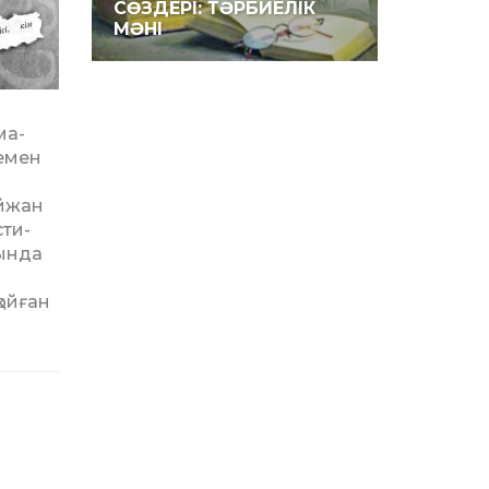
СӨЗДЕРІ: ТӘРБИЕЛІК
МӘНІ
ма­
жемен
й­жан
­ти­
пында
ой­ған