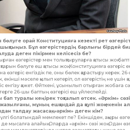
н бөлуге орай Конс­ти­ту­ция­ға кезекті рет өзгеріс
 шық­тыңыз. Бұл өзге­ріс­тердің барлығы бірдей би
салуда де­ген пі­кір­мен келісесіз бе?
ырған өзгерістер мен то­лықтыруларға қатысы жоқ бап
тарын бөлуге еш қа­тысы жоқ. Конституцияға өзгеріс ен
на өзгеріс енгіздік пе, оны бөлек қарастыру керек. 26
к, екінші мәселе қы­лып көтеріп, ол өзгерістің не үшін қ
іс енгізу қажет. Өйт­кені, ұсынылып отырған жо­ба­ға с
стерге 26-шы баптың өзгерісі еш үйлеспейді.
 бап туралы кеңірек тоқталып өтсек. «Әркім» сөзі
зылғаны, мұ­ның ешқандай да қаупі жоқ еке­нін а
дан тал­дау жасасақ, «әркім» деген кім?
 үлгі болатындай мемлекет пе? Екіншіден, ақыры өзге
де мысалға алайық. Олар­да «әркім» сөзі жоқ. Одан өзг