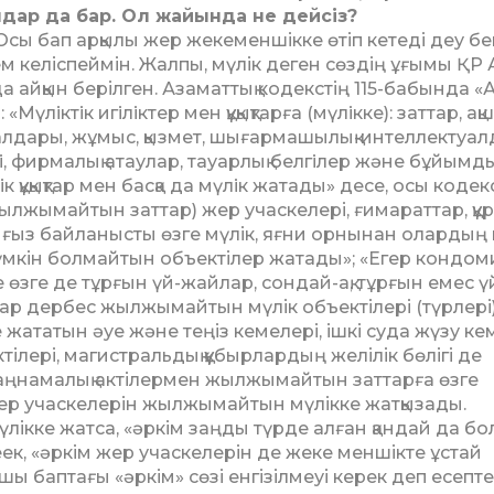
ындар да бар. Ол жайында не дейсіз?
 «Осы бап арқылы жер жекеменшікке өтіп кетеді деу б
м келіспеймін. Жалпы, мү­лік деген сөздің ұғымы ҚР 
да айқын берілген. Аза­мат­тық кодекстің 115-бабында «
«Мүлiктiк игi­лiк­тер мен құқықтарға (мүлiкке): зат­тар, ақш
алдары, жұ­мыс, қызмет, шығармашылық-ин­тел­лек­туал
, фир­малық атаулар, тауарлық бел­гi­лер және бұйымд
iк құқықтар мен басқа да мүлiк жа­тады» десе, осы кодек
ылжымайтын заттар) жер учас­келері, ғимараттар, құр
ғыз байланысты өзге мү­лік, яғни орнынан олардың м
үмкін болмайтын объек­тілер жатады»; «Егер кондо
е өзге де тұрғын үй-жайлар, сондай-ақ, тұрғын емес ү
лар дербес жылжымайтын мүлік объектілері (түрлері
жататын әуе және теңіз кемелері, ішкі суда жүзу ке
ілері, магистральдық құ­быр­лардың желілік бөлігі де
Заңнамалық актілермен жылжымайтын заттарға өзге
жер учаскелерін жылжымайтын мү­лік­ке жатқызады.
лікке жатса, «әркім заңды түрде алған қандай да б
еек, «әркім жер учаскелерін де жеке меншікте ұстай
 баптағы «әр­кім» сөзі енгізілмеуі керек деп есеп­те