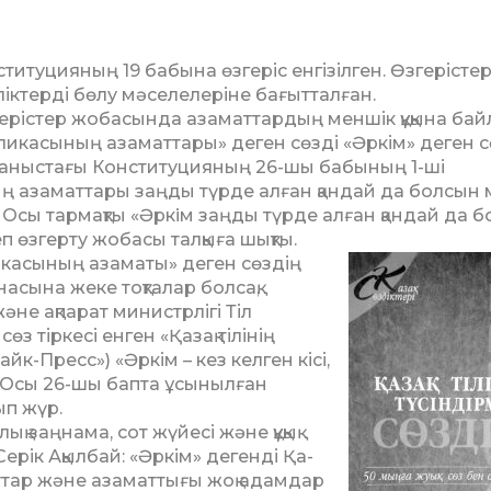
уция­ның 19 ба­­бына өз­геріс ен­гі­зіл­ген. Өзге­рі­с­­тер
к­тер­ді бөлу мә­селе­леріне ба­ғыт­­тал­ған.
­ге­ріс­­тер жобасында аза­­маттардың мен­­шік құ­қына бай­­­
­лика­сының аза­мат­­тары» деген ­сөзді «Әр­кім» де­ген
 қол­даныстағы Конституцияның 26-шы бабының 1-ші
 аза­маттары заңды түрде алған қан­дай да болсын 
. Осы тар­мақты «Әркiм заңды түрде ал­ған қандай да 
 өз­герту жо­басы тал­қыға шықты.
и­касының азаматы» деген сөздің
асына жеке тоқталар бол­сақ,
не ақпарат ми­нистр­лігі Тіл
өз тіркесі енген «Қазақ тілінің
йк-Пресс») «Әркім – кез келген кісі,
. Осы 26-шы бапта ұсы­ныл­ған
ып жүр.
 заңнама, сот жүйесі және құқық
ерік Ақылбай: «Әркім» дегенді Қ­а­
аттар және азаматтығы жоқ адам­дар