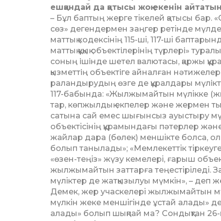
ешқандай да қа­тысы жоқ екенін айтат
– Бұл баптың жерге тікелей қа­тысы бар.
сөз» дегендермен заңгер ре­тін­де мүлде
маттық кодексінің 115-ші, 117-ші бап­тарын
маттық құқық объектiлерiнiң түр­лерi» туралы: 
соның iшiнде шетел валю­тасы, қаржы құр
қызметтiң объек­тiге айналған нәтижелерi
ра­лан­дыру­дың өзге де құралдары мү­лiк­т
117-ба­бында: «Жылжымайтын мү­лік­ке (ж
тар, көпжылдық екпелер және жер­мен ты
сатына сай емес шығынсыз ауыс­тыру м
объектісінің құрамын­да­ғы пәтерлер жән
жайлар дара (бөлек) меншікте болса, о
болып танылады»; «Мемлекеттік тіркеуге 
«өзен-теңіз» жүзу кемелері, ғарыш объек­т
жылжымайтын заттарға теңестіріледі. 
мүліктер де жатқызылуы мүмкін», – деп 
Демек, жер учаскелері жылжы­майтын мү
мүлкін жеке меншігінде ұс­тай алады» д
алады» болып шықпай ма? Сондықтан 26-шы