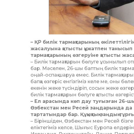
– ҚР билік тармақтарының өкі­леттілігі
жа­салуы­на қатысты құжатпен та­­нысып
тар­мақ­­та­ры­ның өз­геруіне қатысты жа
– Билік тармақтарын бөлуге ұсы­нылып от
бар. Мәселен, 26-шы баптың би­лік тармақ
оңай-оспақ шаруа емес. Би­лік тармақтары
бапқа өзгеріс енгізгіміз ке­ле ме, оны бөле
екенін жеке түсіндіріп, со­сын жеке өзгер
билік тармақтарын бөлу­ге қатысты өзгері
– Ел арасында көп дау туғызған 26-шы
Өзбекстан мен Ресей заңдарында да жа
тартатындар бар. Құқықтық-заңдық тұрғы
– Біріншіден, Өзбекстан мен Ресей бізге
еліктегіміз келсе, Шығыс Еу­ропа елдерін 