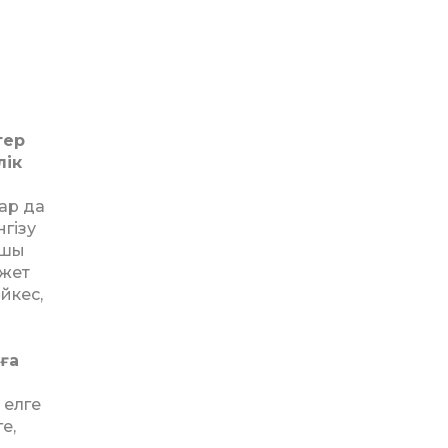
тер
лік
тар да
­гізу
-шы
ажет
әйкес,
лға
 елге
е,