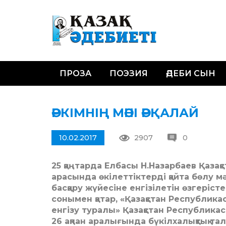
ПРОЗА
ПОЭЗИЯ
ӘДЕБИ СЫН
ӘРКІМНІҢ МӘНІ ӘРҚАЛАЙ
10.02.2017
2907
0
25 қаңтарда Елбасы Н.Назарбаев Қазақ
арасында өкілеттіктерді қайта бөлу 
басқару жүйесіне енгізілетін өзгеріст
сонымен қатар, «Қазақстан Республик
енгізу туралы» Қазақстан Республика
26 ақпан ара­лы­ғын­да­ бүкіл­ха­лық­тық 