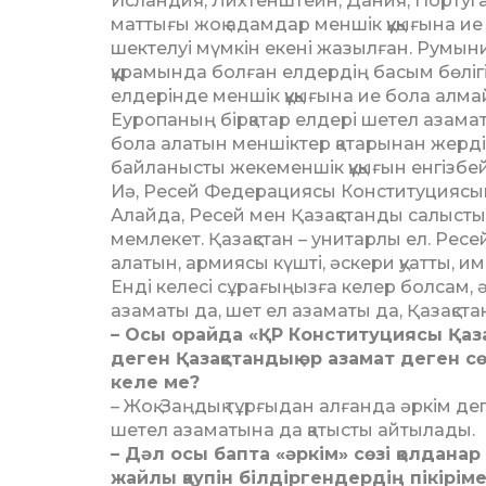
Исландия, Лихтенштейн, Да­­ния, Португ
маттығы жоқ адамдар меншік құ­қығына и
шектелуі мүмкін екені жа­зылған. Румыни
құрамында болған елдердің басым бөлігі
елдерінде меншік құқығына ие бола алма
Еуропаның бірқатар ел­дері шетел азамат
бола алатын мен­шік­тер қатарынан жерді 
байланысты же­ке­мен­шік құқығын енгізбей, 
Иә, Ресей Федерациясы Конс­ти­­туциясын
Алайда, Ре­сей мен Қазақстанды салыс­ты
мемлекет. Қазақстан – унитарлы ел. Ресе
алатын, ар­миясы күшті, әскери қуатты, и
Енді келесі сұрағыңызға келер бол­сам, ә
азаматы да, шет ел азаматы да, Қа­зақ­с
– Осы орайда «ҚР Конституция­сы Қаза
деген Қа­зақ­стандық әр азамат деген 
келе ме?
– Жоқ. Заңдық тұрғыдан ал­ған­да әркім д
шетел азаматына да қатысты айтылады.
– Дәл осы бапта «әркім» сөзі қол­­дана
жайлы қау­пін білдіргендердің пікірім