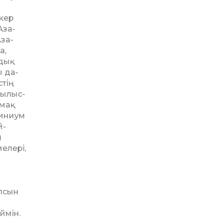
екер
Аза­
Аза­
а,
дық
ы да­
стің
ы­лыс­
ақ­
миниум
й-
)
мелері,
олсын
ймін.