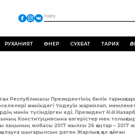
РУХАНИЯТ
ӨНЕР
СҰХБАТ
ТАРИХ
Ә
стан Республикасы Президентінің билік тармақта
мәселелері жөніндегі Үндеуін жариялап, мемлекет
ердің мәнін түсіндірген еді. Президент Н.Ә.Назарб
асының Конституциясына өзгерістер мен толықты
сы заңының жобасы 2017 жылғы 26 қаңтар – 2017 
талқылауға шы­ғарыл­сын де­ген Жарлыққа қол қой­ған