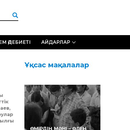
ЛЕМ ӘДЕБИЕТІ
АЙДАРЛАР
Ұқсас мақалалар
ры
тік
аев,
рулар
жылғы
ӨМІРДІҢ МӘНІ – ӨЛЕҢ