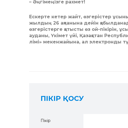
– Әңгімеңізге рахмет!
Ескерте кетер жайт, өзгерістер ұсы­
жылдың 26 ақпанына дейін қабылданады
өзгерістерге қатысты өз ой-пікірін, ұс
ауданы, Үкімет үйі, Қазақстан Республи
лімі» мекенжайына, ал элек­трон­­ды
ПІКІР ҚОСУ
Пікір