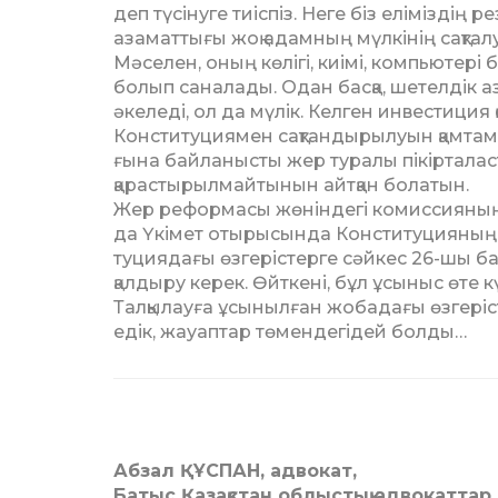
деп түсінуге тиіспіз. Неге біз еліміздің
азаматтығы жоқ адам­ның мүлкінің сақ­тал
Мәселен, оның көлігі, киімі, компьютері 
болып саналады. Одан бас­қа, шетелдік 
әкеледі, ол да мүлік. Кел­ген инвестиция
Конституциямен сақ­тан­дырылуын қамтамасы
ғына байланысты жер туралы пікір­таласты
қарас­ты­рыл­майтынын айт­қан болатын.
Жер реформасы жөніндегі ко­миссияның Қ
да Үкімет отырысында Кон­ституцияның 26-
туциядағы өзгеріс­тер­ге сәйкес 26-шы б
қалдыру керек. Өйт­кені, бұл ұсыныс өте к
Талқылауға ұсынылған жоба­да­ғы өзгеріс
едік, жауаптар төмендегідей бол­ды…
Абзал ҚҰСПАН, адвокат,
Батыс Қазақстан облыстық адвокаттар