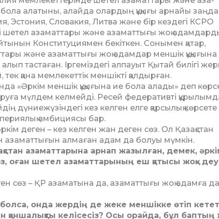
алия мемлекет­те­рін­де шетел азаматтары және аза­
е бола алатыны, алайда олардың құқығы арнайы заң­да
я, Эстония, Словакия, Литва және бір кез­дегі КСРО
 шетел аза­мат­тары және азаматтығы жоқ адам­дард
йтынын Конституциямен бекіткен. Соны­мен қатар,
тары және аза­маттығы жоқ адамдар меншік құ­қығына
алып тас­таған. Іргеміздегі алпауыт Қы­тай билігі жер
тек қа­­на мемлекеттік меншікті қал­дыр­­ған.
да «Әркім меншік құ­қығына ие бола алады» деп көрс
ру­ға мүлдем келмейді. Ресей федер­а­тивті құрылым
йдің дүниежүзіндегі кез келген елге қарсылық көрсете
м­периялық амбициясы бар.
ркім деген – кез келген жан деген сөз. Ол Қазақстан
тан азаматтығын алмаған адам да болуы мүмкін.
қстан азаматтарына арнап жа­зылған, демек, әркі
сөз, оған шетел азаматтарының еш қа­тысы жоқ» де
еген сөз – ҚР азаматына да, азаматтығы жоқ адамға да
р болса, онда жердің де же­ке меншікке өтіп кетет
ен қан­шалықты келісесіз? Осы орайда, бұл баптың