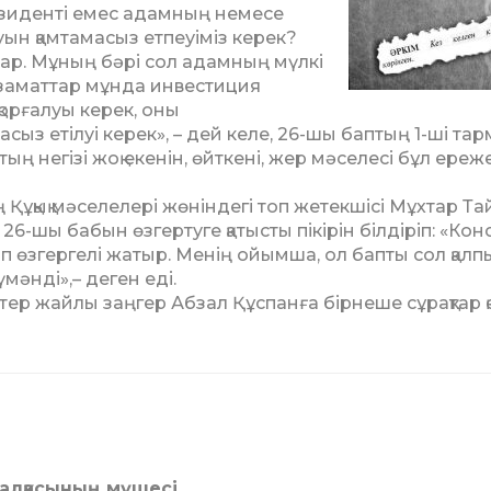
 резиденті емес адам­ның немесе
уын қамта­ма­сыз етпеуіміз керек?
бар. Мұның бәрі сол адам­ның мүл­кі
азаматтар мұнда ин­вестиция
 қорғалуы керек, оны
з етілуі керек», – дей келе, 26-шы бап­тың 1-ші тар­­
ң негізі жоқ еке­нін, өйт­кені, жер мәселесі бұл ере­
ұқық мәселелері жө­ніндегі топ жетекшісі Мұхтар Та
шы бабын өз­гертуге қатысты пікірін біл­ді­ріп: «Конс
ап өзгергелі жа­тыр. Менің ойымша, ол бапты сол қал
үмәнді»,– деген еді.
тер жайлы заңгер Аб­зал Құспанға бірнеше сұрақтар қ
 алқасының мүшесі