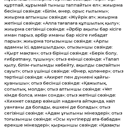
құртпай, құрымай тыныш таппайтын ел»; жиырма
бесінші сөзінде: «Білім, өнер, орыс ғылымы»;
жиырма алтыншы сөзінде: «Жүйрік ат»; жиырма
жетінші сөзінде: «Алла тағалаға құлшылық қылу»;
жиырма сегізінші сөзінде: «Әрбір ақылы бар кісіге
иман парыз, әрбір иманы бар кісіге ғибадат
парыз»; жиырма тоғызыншы сөзінде: «Арлы
адамның ісі, адамшылдық», отызыншы сөзінде:
«Қырт мақтан»; отыз бірінші сөзінде: «Берік болу,
ғибрәтлану, тұшыну»; отыз екінші сөзінде: «Талап
қылу, білім-ғылымды көбейту, ақылды сақтайтын
сауыт»; отыз үшінші сөзінде: «Өнер, қол­өнер»; отыз
төртінші сөзінде: «Ахирет пен дүниенің қайғы-
қуанышы»; отыз бесінші сөзінде: «Қажылық,
сопылық, молда»; отыз алтыншы сөзінде: «Ұят
кімде болса, иман сонда»; отыз жетінші сөзінде:
«Хикмет сөздер өзімшіл наданға айтқанда, көңіл
уанғаны да болады, өшкені де болады»; отыз
сегізінші сөзінде: «Адам ұғылының мінездері»; отыз
тоғызыншы сөзінде: «Осы күнгілердің ата-бабадан
ерекше мінездері»; қырқыншы сөзінде: «Қазақтың