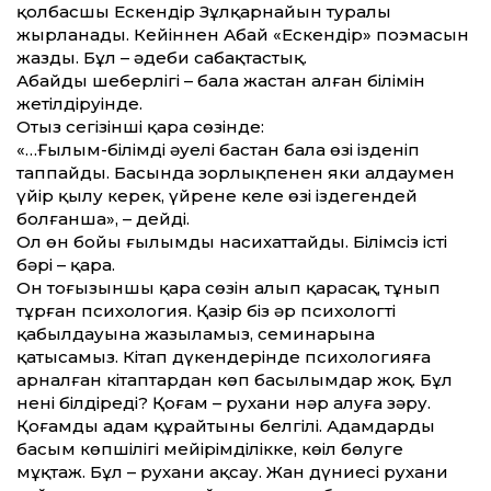
қолбасшы Ескендір Зұлқарнайын туралы
жырланады. Кейін­нен Абай «Ескендір» поэмасын
жазды. Бұл – әдеби сабақтастық.
Абайдың шеберлігі – бала жастан алған білімін
жетілдіруінде.
Отыз сегізінші қара сөзінде:
«…Ғылым-білімді әуелі бастан бала өзі ізденіп
таппайды. Басында зорлықпенен яки алдаумен
үйір қылу керек, үйрене келе өзі іздегендей
болғанша», – дейді.
Ол өн бойы ғылымды насихат­тайды. Білімсіз істің
бәрі – қараң.
Он тоғызыншы қара сөзін алып қарасақ, тұнып
тұрған психология. Қазір біз әр психологтің
қабылдауына жазыламыз, семинарына
қатысамыз. Кітап дүкендерінде психологияға
арналған кітаптардан көп басылымдар жоқ. Бұл
нені білдіреді? Қоғам – рухани нәр алуға зәру.
Қоғамды адам құрайтыны белгілі. Адамдардың
басым көпшілігі мейірімділікке, көңіл бөлуге
мұқтаж. Бұл – рухани ақсау. Жан дүниесі рухани