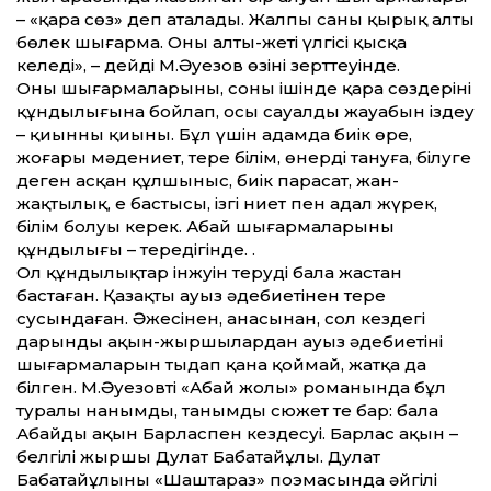
– «қара сөз» деп аталады. Жалпы саны қырық алты
бөлек шығарма. Оның алты-жеті үлгісі қысқа
келеді», – дейді М.Әуезов өзінің зерт­теуінде.
Оның шығармаларының, соның ішінде қара сөздерінің
құндылығына бойлап, осы сауалдың жауабын іздеу
– қиынның қиыны. Бұл үшін адамда биік өре,
жоғары мәдениет, терең білім, өнерді тануға, білуге
деген асқан құлшыныс, биік парасат, жан-
жақтылық, ең бастысы, ізгі ниет пен адал жүрек,
білім болуы керек. Абай шығармаларының
құндылығы – тереңдігінде. .
Ол құндылықтар інжуін теруді бала жастан
бастаған. Қазақтың ауыз әдебиетінен терең
сусындаған. Әжесінен, анасынан, сол кездегі
дарынды ақын-жыршылардан ауыз әдебиетінің
шығармаларын тыңдап қана қоймай, жатқа да
білген. М.Әуезовтің «Абай жолы» романында бұл
туралы нанымды, танымды сюжет те бар: бала
Абайдың ақын Барласпен кездесуі. Барлас ақын –
белгілі жыршы Дулат Бабатайұлы. Дулат
Бабатайұлының «Шаштараз» поэмасында әйгілі