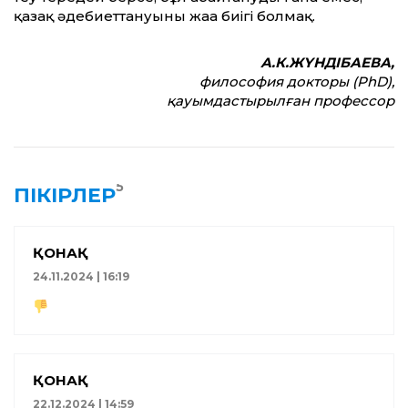
қазақ әдебиет­тануының жаңа биігі болмақ.
А.К.ЖҮНДІБАЕВА,
философия докторы (PhD),
қауымдастырылған профессор
5
ПІКІРЛЕР
ҚОНАҚ
24.11.2024 | 16:19
ҚОНАҚ
22.12.2024 | 14:59