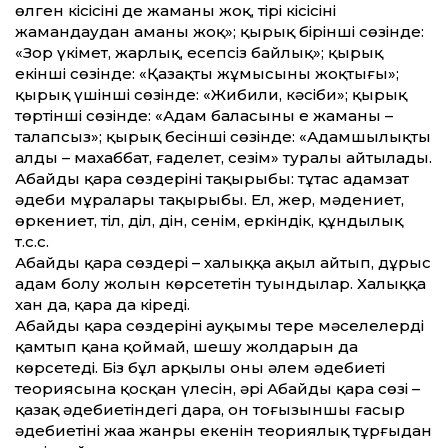
өлген кісісінің де жаманы жоқ, тірі кісісінің
жамандаудан аманы жоқ»; қырық бірінші сөзінде:
«Зор үкімет, жарлық, есепсіз байлық»; қырық
екінші сөзінде: «Қазақтың жұмысының жоқтығы»;
қырық үшінші сөзінде: «Жибили, кәсіби»; қырық
төртінші сөзінде: «Адам баласының ең жаманы –
талапсыз»; қырық бесінші сөзінде: «Адамшылықтың
алды – махаббат, ғаделет, сезім» туралы айтылады.
Абайдың қара сөздерінің тақырыбы: тұтас адамзат
әдеби мұралары тақырыбы. Ел, жер, мәдениет,
өркениет, тіл, діл, дін, сенім, еркіндік, құндылық
т.с.с.
Абайдың қара сөздері – халыққа ақыл айтып, дұрыс
адам болу жолын көрсететін туындылар. Халыққа
хан да, қара да кіреді.
Абайдың қара сөздерінің ауқымы терең мәселелерді
қамтып қана қоймай, шешу жолдарын да
көрсетеді. Біз бұл арқылы оның әлем әдебиеті
теориясына қосқан үлесін, әрі Абайдың қара сөзі –
қазақ әдебиетіндегі дара, он тоғызыншы ғасыр
әдебиетінің жаңа жанры екенін теориялық тұрғыдан