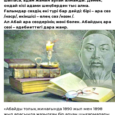
шықпаса, адам жанын аулай алмайды. Демек,
ондай кісі адами шеңберден тыс қалмақ.
Ғалымдар сөздің екі түрі бар дейді: бірі – қара сөз
/нәср/, екіншісі – өлең сөз /нәзм /.
Ал Абай қара сөздерінің жөні бөлек. Абайдың қара
сөзі – әдебиет­тегі дара жанр.
«Абайдың толық жинағында 1890 жыл мен 1898
жыл арасында жазылған бір алуан шығармалары