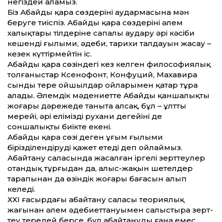
негіздей аламыз.
Біз Абайдың қара сөздерінің аудармасына мән
беруге тиіспіз. Абайдың қара сөздерінің әлем
халықтары тілдеріне сапалы аудару әрі кәсіби
кешенді ғылыми, әдеби, тарихи талдауын жасау –
кезек күт­тірмейтін іс.
Абайдың қара сөзіндегі кез келген философиялық
толғаныстар Ксенофонт, Конфуций, Махавира
сынды терең ойшылдар ойларымен қатар тұра
алады. Әлемдік мәдениет­те Абайды қаншалықты
жоғары дәрежеде таныта алсақ, бұл – ұлт­тың
мерейі, әрі еліміздің рухани деңгейінің де
соншалықты биікте екені.
Абайдың қара сөзі деген ұғым ғылыми
бірізділендіруді қажет етеді деп ойлаймыз.
Абайтану саласында жасалған іргелі зерт­теулер
отандық тұрғыдан да, алыс-жақын шетелдер
тарапынан да өзіндік жоғары бағасын алып
келеді.
ХХІ ғасырдағы абайтану саласы теориялық
жағынан әлем әдебиет­тануымен салыстыра зерт­
теу тереңдей берсе, бұл абайтанудың ғана емес,