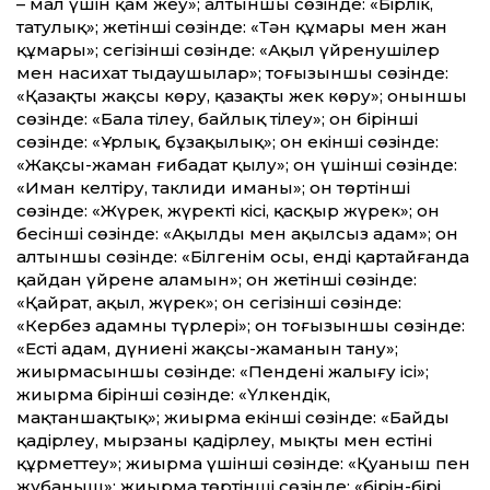
– мал үшін қам жеу»; алтыншы сөзінде: «Бірлік,
татулық»; жетінші сөзінде: «Тән құмары мен жан
құмары»; сегізінші сөзінде: «Ақыл үйренушілер
мен насихат тыңдаушылар»; тоғызыншы сөзінде:
«Қазақты жақсы көру, қазақты жек көру»; оныншы
сөзінде: «Бала тілеу, байлық тілеу»; он бірінші
сөзінде: «Ұрлық, бұзақылық»; он екінші сөзінде:
«Жақсы-жаман ғибадат қылу»; он үшінші сөзінде:
«Иман келтіру, таклиди иманы»; он төртінші
сөзінде: «Жүрек, жүректі кісі, қасқыр жүрек»; он
бесінші сөзінде: «Ақылды мен ақылсыз адам»; он
алтыншы сөзінде: «Білгенім осы, енді қартайғанда
қайдан үйрене аламын»; он жетінші сөзінде:
«Қайрат, ақыл, жүрек»; он сегізінші сөзінде:
«Кербез адамның түрлері»; он тоғызыншы сөзінде:
«Есті адам, дүниенің жақсы-жаманын тану»;
жиырмасыншы сөзінде: «Пенденің жалығу ісі»;
жиырма бірінші сөзінде: «Үлкендік,
мақтаншақтық»; жиырма екінші сөзінде: «Байды
қадірлеу, мырзаны қадірлеу, мықты мен естіні
құрмет­теу»; жиырма үшінші сөзінде: «Қуа­ныш пен
жұбаныш»; жиырма төртінші сөзінде: «бірін-бірі