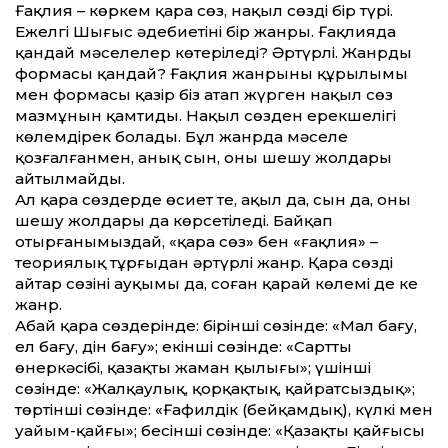
Ғақлия – көркем қара сөз, нақыл сөздің бір түрі.
Ежелгі Шығыс әдебие­тінің бір жанры. Ғақлияда
қандай мәселелер көтеріледі? Әртүрлі. Жанрдың
формасы қандай? Ғақлия жанрының құрылымы
мен формасы қазір біз атап жүрген нақыл сөз
мазмұнын қамтиды. Нақыл сөзден ерекшелігі
көлемдірек болады. Бұл жанрда мәселе
қозғалғанмен, анық сын, оны шешу жолдары
айтылмайды.
Ал қара сөздерде өсиет те, ақыл да, сын да, оның
шешу жолдары да көрсетіледі. Байқап
отырғанымыздай, «қара сөз» бен «ғақлия» –
теориялық тұрғыдан әртүрлі жанр. Қара сөздің
айтар сөзінің ауқымы да, соған қарай көлемі де кең
жанр.
Абай қара сөздерінде: бірінші сөзінде: «Мал бағу,
ел бағу, дін бағу»; екінші сөзінде: «Сарт­тың
өнеркәсібі, қазақтың жаман қылығы»; үшінші
сөзінде: «Жалқаулық, қорқақтық, қайратсыздық»;
төртінші сөзінде: «Ғафилдік (бейқамдық), күлкі мен
уайым-қайғы»; бесінші сөзінде: «Қазақтың қайғысы