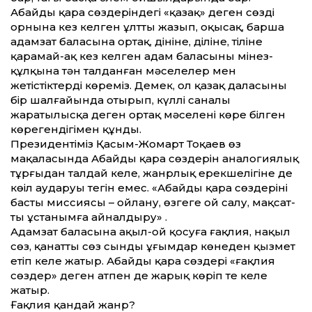
Абайдың қара сөздеріндегі «қазақ» деген сөздің
орнына кез келген ұлт­ты жазып, оқысақ, барша
адамзат баласына ортақ, дініне, діліне, тіліне
қарамай-ақ кез келген адам баласының мінез-
құлқына тән талданған мәселелер мен
жетістіктерді көреміз. Демек, ол қазақ даласының
бір шалғайында отырып, күллі саналы
жаратылысқа деген ортақ мәселені көре білген
көрегендігімен құнды.
Президентіміз Қасым-Жомарт Тоқаев өз
мақаласында Абайдың қара сөздерін аналогиялық
тұрғыдан талдай келе, жанрлық ерекшелігіне де
көңіл аударуы тегін емес. «Абайдың қара сөздерінің
басты миссиясы – ойлану, өзгеге ой салу, мақсат­
ты ұстанымға айналдыру» .
Адамзат баласына ақыл-ой қосуға ғақлия, нақыл
сөз, қанат­ты сөз сынды ұғымдар көнеден қызмет
етіп келе жатыр. Абайдың қара сөздері «ғақлия
сөздер» деген атпен де жарық көріп те келе
жатыр.
Ғақлия қандай жанр?