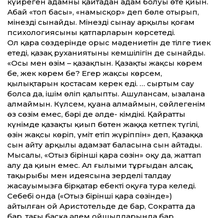
күйреген адамның қайтадан адам болуы өте қиын.
Абай «топ басы», «намысқор» деп бөле отырып,
мінезді сынайды. Мінезді сынау арқылы қоғам
психологиясының қатпарларын көрсетеді.
Ол қара сөздерінде орыс мәдениетін де тілге тиек
етеді, қазақ руханиятының кемшілігін де сынайды.
«Осы мен өзім – қазақпын. Қазақты жақсы көрем
бе, жек көрем бе? Егер жақсы көрсем,
қылықтарын қостасам керек еді. … сыртым сау
болса да, ішім өліп қалыпты. Ашулансам, ызалана
алмаймын. Күлсем, қуана алмаймын, сөйлегенім
өз сөзім емес, бәрі де әлде- кімдікі. Қайрат­ты
күнімде қазақты қиып бөтен жаққа кетпек түгілі,
өзін жақсы көріп, үміт етіп жүріппін» деп, Қазаққа
сын айту арқылы адамзат баласына сын айтады.
Мысалы, «Отыз бірінші қара сөзін» оқу да, жат­тап
алу да қиын емес. Ал ғылыми тұрғыдан алсақ,
тақырыбы мен идеясына зерделі талдау
жасауымызға бірқатар еңбекті оқуға тура келеді.
Себебі онда («Отыз бірінші қара сөзінде»)
айтылған ой Аристотельде де бар, Сократ­та да
бар, тағы басқа әлем ойшылдарында бар.