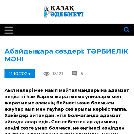
Абайдың қара сөздері: ТӘРБИЕЛІК
МӘНІ
11.10.2024
13121
5
Ақыл иелері мен нақыл майталмандарына адамзат
кеңістігі һәм барлық жаратылыс құпиялары мен
жаратылыс әлемнің бейнесі және болмысы
жауһар ақыл мен гауһар сөз арқылы көрініс таппақ.
Хакімдер айтқандай, «тіл болмағанда адамзат
қайғыда қалар еді». Сол себептен әр адамның
көңілі сөзге құмар болмаса, не әңгімесі көңілден