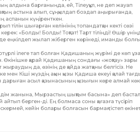
ың алдына барғаныңда, ей, Тілеуқұл, не деп жауап
рақтың астына алып, сұңқылдап боздап аңы­ры­ғанда,
ың аспанын күңіренткен.
п тілін шығарған келінінің топандатқан кекті сөзі
рек: «Болды! Болды! Тоқтат! Тарт тіліңді! Өшір үнің
өзі де еңкілдеп жылап жіберген көрінеді, иманды бол­ғ
біртүрлі ілеге тап бол­ған Қадишаның жүрімі де көп ұза
. Өкінішке қарай Қа­дишаның сондағы «жоқтау» зары
 жыраудың да, өзі­нің де қайда жатқаны белгісіз. Не
е мен Кіші жүз­дің ақын қызы Қадиша екеуі қа­лай тағ
н дарыған асыл қазынасының қызығын кө­ре алмай кө
дім жанына, Мыр­застың шықтым басына» деп баста
й ай­тып берген-ді. Ең болмаса со­ны қағазға түсіріп
кермей, кейін болары болғасын бар­мақ тістеп өкінет