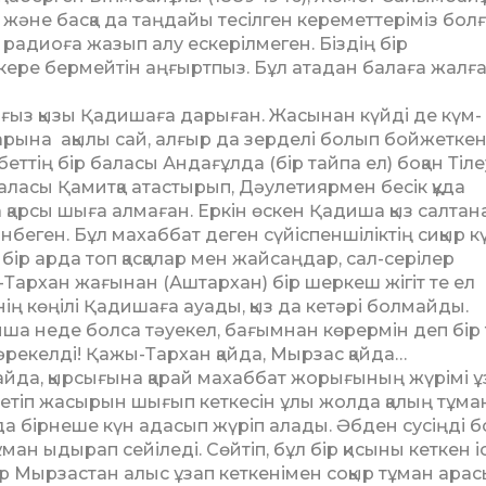
6) және басқа да таңдайы тесілген кере­мет­теріміз болғ
ра­диоға жа­зып алу ескерілмеген. Біздің бір
ре бер­мей­тін аң­ғырт­пыз. Бұл атадан балаға жал­ғ
ғыз қызы Қадишаға да­рыған. Жасынан күйді де күм­
арына ақылы сай, ал­ғыр да зерделі болып бойжеткен. 
ттің бір баласы Ан­дағұлда (бір тайпа ел) боқан Ті­леу
ласы Қа­мит­қа атастырып, Дәулетиярмен бе­сік құда
 қарсы шы­ға алмаған. Еркін өскен Қадиша қыз салта
беген. Бұл махаббат деген сүйіспен­ші­лік­тің сиқыр к
 бір арда топ қасқалар мен жайсаңдар, сал-серілер
рхан жа­­­ғынан (Аштархан) бір шеркеш жі­гіт те ел
нің көңілі Қа­дишаға ауады, қыз да кетәрі бол­майды.
ша неде болса тәуе­кел, бағымнан көрермін деп бір
Бәрекелді! Қа­жы-Тархан қайда, Мырзас қай­да…
йда, қыр­сы­ғы­на қарай махаббат жорығының жүрімі ұз
летіп жасырын шығып кеткесін ұлы жолда қалың тұма
да бірнеше күн адасып жүріп алады. Әбден сусіңді 
ман ыды­рап сейіледі. Сөйтіп, бұл бір қисыны кеткен і
лер Мыр­застан алыс ұзап кеткенімен со­қыр тұман ара