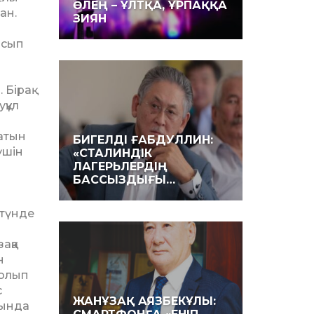
ӨЛЕҢ – ҰЛТҚА, ҰРПАҚҚА
ан.
ЗИЯН
асып
Бі­рақ
­құл
натын
БИГЕЛДІ ҒАБДУЛЛИН:
үшін
«СТАЛИНДІК
ЛАГЕРЬЛЕРДІҢ
БАССЫЗДЫҒЫ…
 түнде
аққа
н
болып
с
ЖАНҰЗАҚ АЯЗБЕКҰЛЫ:
сында