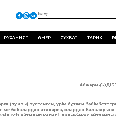
РУХАНИЯТ
ӨНЕР
СҰХБАТ
ТАРИХ
Ә
Айжарық СӘДІБ
рға (ру аты) түстенген, үрім бұтағы бәйімбеттер
ңгіме бабалардан аталарға, олардан балаларына,
іліссіз айтылып келеді. Халық бекер айтпайды 