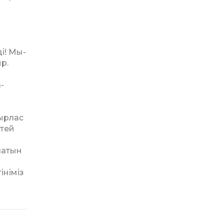
ді! Мы­
ыр.
­
дырлас
ктей
латын
ініміз