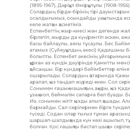
(1895-1967), Дәрі­құл Өмірқұлұлы (1908-195
Солардың бірде-бірінің тірі дауыстарын 
осалдығымыз, осындайды уа­қытында еске
келе жатқан қасие­тіміз.
Еспенбеттің жыр-киесі жан де­генде жал
бірлетіп, жырды да күңірентіп өс­кен, аж
басы байлаулы, аяғы тұ­сау­лы. Бес Бәйімбе
атамыз (Сүйеуқұл­дың әкесі) Қадишаны ба
болыпты. Еспенбет әке­сінің ұйғарымына
құрған аз күндік дәуірінде Қамитты менсін
қойсаңшы. Бір күндері бәйімбеттер еліне
ошарылады. Солар­дың қатарында Қажы-Та
аралап, қыз таңдап жү­реді екен. Сол сері
Сонымен ғашық-машықтың ақыры, қыз Қади
ұзақ жол, беймәлім са­пар­ға бел буады. 
Иә, сонымен жігіт қызды алып қашады. Ала
бармайды. Сал-се­рі­лермен бірге түнде
түседі. Содан олар ты­ғыз тұман арасын
шаршап-шалдық­қан­да күн көзі ашылып, тұ
болған. Қос ға­шықты бастап шыққан сері