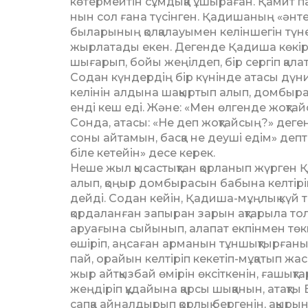
көтермейтін сұм­дық­қа ұшыраған. Қамит 
нын сол ғана түсінген. Қади­шаның «әнтек»
быларының қолқалауымен ке­ліншегін түне
жырлатады екен. Дегенде Қадиша көкірег
шығарып, бойы жеңіл­деп, бір сергіп қала
Содан күндердің бір күнінде ата­сы дүние
келінін алдына шақыртып алып, домбырасын 
енді кеш еді. Және: «Мен өлгенде жоқтайс
Сонда, ата­сы: «Не деп жоқтайсың?» деген 
соны ай­тамын, басқа не деуші едім» деп­ті
біле кетейін» десе керек.
Неше жыл қысастықтан қор­ланып жүрген 
алып, қоңыр домбырасын бабына келтіріп,
дейді. Содан кейін, Қадиша-мұңлық күй т
қордаланған за­пыран зарын ақтарыла тол
аруағына сыйы­нып, алапат екпінмен төкк
өшіріп, аң­саған арманын тұншықтыр­ға­ны
пай, орайын келтіріп кеке­тіп-мұқатып жа
жыр айтқызбай өмі­рін өксіткенін, ғашықт
жеңдіріп құдайына қарсы шыққанын, атақт
сапқа айналдырып қорлық бер­­генін, ақыр