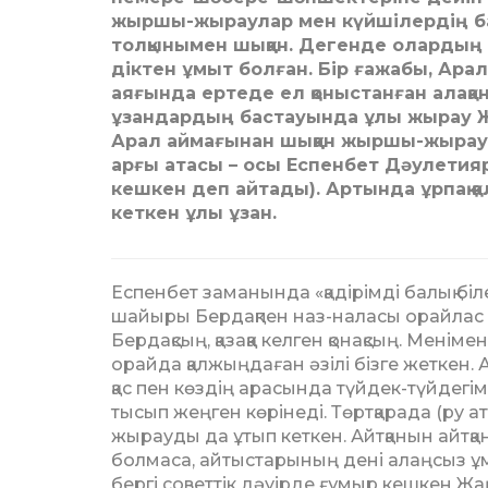
жыршы-жыраулар мен күйшілердің ба
толқынымен шыққан. Дегенде олардың е
діктен ұмыт болған. Бір ғажабы, А
аяғында ертеде ел қоныстанған алақа
ұзандардың бастауында ұлы жырау Ж
Арал аймағынан шыққан жыршы-жыраула
арғы атасы – осы Еспенбет Дәулети
кешкен деп айтады). Артында ұрпақ 
кеткен ұлы ұзан.
Еспенбет заманында «қа­ді­рім­ді балық білер
шайыры Бердақпен наз-наласы орайлас дос
Бердақсың, қа­зақ­қа келген қонақсың. Ме­ні­
орай­да қалжыңдаған әзілі бізге жет­ке
қас пен көздің арасында түй­дек-түйдегім
тысып жеңген көрінеді. Төрт­қара­да (ру 
жырауды да ұтып кеткен. Айт­қанын айтқанд
болмаса, айтыстарының дені алаңсыз ұмыт
бергі советтік дәуірде ғұ­мыр кешкен Ж