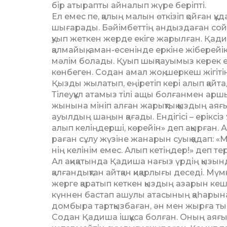
бір атырапты айналып жүре беріпті.
Ел емес пе, қалың малын өт­кі­зіп қойған қ
шығарады. Бәйім­беттің андыздаған сойыл
қуып жет­кен жерде екіге жарылған. Қа
қалмайық, аман-есенінде еркіне жіберейік 
мәлім болады. Қуып шық­пауымыз керек еді
көнбеген. Содан амал жоқ, шеркеш жігіт
Қызды жылатып, еңіретіп кері алып қай­т
Тілеуқұл атамыз тілі ащы бол­ғанмен ар
жынына мініп алған жа­рықтық қыздың аяғы
ауылдың шаңын қа­ға­ды. Ендігісі – еріксіз
алып ке­ліңдерші, көрейін» деп ақыр­ған
ра­ған сұлу жүзіне жанарын суық қадап: «М
нің келінім емес. Алып кетің­дер!» деп т
Ал ақиқатында Қадиша нағыз үр­дің қызында
қалғандықтан айт­қан қиқарлығы деседі. 
жерге қаратып кеткен қыздың азарын ке­ш
күннен бас­тап ашулы атасының қаһа­ры
домбыра тартқызбаған, ән мен жырға тыйы
Содан Қадиша ішқұса болған. Оның аяғы м