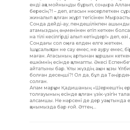
енді аққа мойныңды бұрып, соңыра Аллан
бересің?! – деп, атасын нө­серлеткен сұ
жиналып қалған жұрт те­гісінен Мырзаст
Сонда дейді-ау, пендешілік­пен ашындыры
атамыздың өңменінен өтіп кеткен болса ке
на тілі кесілгірді алып кетің­дер!» деп, 
Сондағы сол оқиға елден елге жет­кен.
Ішқұсалықтан не сау емес, не ауру емес, 
маған. Атасының артынан қыр­шын кеткен
ешкімнің есінде қалмапты. Әкесі Еспенбет
айтатыны бар. Ұлы жүздің ақын қызы Ұлбик
болған десеңші?! Ол да, бұл да Тәңірде
солған.
Апам марқұм Қадишаның «Шер­кештің ер
толғауының есін­де қалған үзік-үзігін тала
алсамшы. Не нәрсені де дер уақытында ес
қаны­мыз­да бар ғой. Әттең…