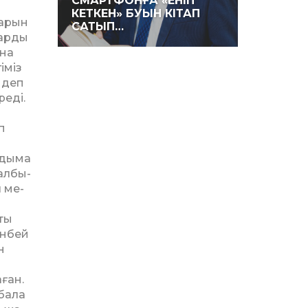
СМАРТФОНҒА «ЕНІП
КЕТКЕН» БУЫН КІТАП
ыларын
САТЫП…
тарды
ына
іміз
 деп
реді.
п
алдыма
 албы­
л ме­
тты
інбей
н
ған.
 бала