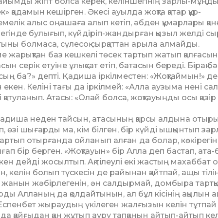
пайымды жігіт болса керек, келіншегінің зарлы-мұңд
 қадамын кешір­ген. Әкесі ауылда жоқта қатар құр­
­мелік алыс оңа­шаға алып кетіп, әбден құмарлары қа
інде булы­ғып, күйдіріп-жандырған қызыл жел­ді сыр
тыны бол­маса, сүле­соқ сырқаттан арыла алмайды.
 жарықтан баз кеш­келі төсек тартып жатып қал­ға­сын
серік етуіне ұлық­сат етіп, батасын береді. Бі­рақ бә
ың ба?» деп­ті. Қадиша іркілместен: «Жоқ­таймын!» де
екен. Келіні тағы да іркілмей: «Ал­ла аузыма нені сал
 қатуланып. Атасы: «Олай бол­са, жоқтауыңды осы қазір 
Қадиша неден тай­сын, атасының қарсы алдына оты­р
 өзі шығарды ма, кім білген, бір күйді ышқын­тып за
артып отыр­ғанда ойланып алған да бо­лар, көкірегі
ғап бір берген. «Жоқтауын» бір Алла деп бастап, ата
ен дейді жосылтып. Ақ тілеулі екі жас­тың махаббат 
н, келін болып түскесін де райы­нан қайтпай, ащы тілі
с жанын жәбір­ле­генін, ән салдырмай, домбыра тарт­қ
арды Ал­ла­ның да қолдайтынын, ал бұл кісінің ақылын 
ы Еспенбет жыраудың үкі­леген жалғызын келін тұтпай
ында қайғыдан қан жұтып ауру тапқанын айтып-айтып кел