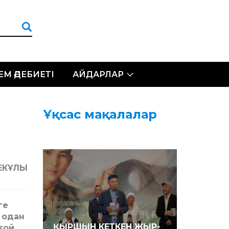
ЛЕМ ӘДЕБИЕТІ
АЙДАРЛАР
Ұқсас мақалалар
ЕКҰЛЫ
ге
 одан
ҚЫРШЫН КЕТКЕН ЖЫР-
ғой,