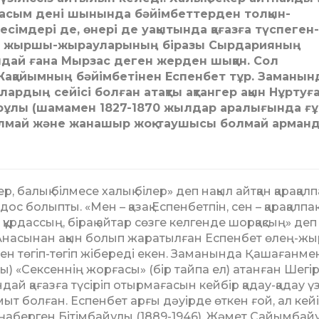
сым дені шынында бәйімбеттерден толқын-
сімдері де, өнері де уақытында қағазға түспеген-
рал жыршы-жырауларының біразы Сырдарияның
ндай ғана Мырзас деген жерден шыққан. Сол
ақайымның бәйімбетінен Еспенбет тұр. Заманын
рдың сейісі болған атақты ақтангер ақын Нұрту
ярұлы (шамамен 1827-1870 жылдар аралығында ғ
қалмай және жанашыр жоқ-таушысы болмай арман
, балық білмесе ха­лық білер» деп нақыл айтқан қа­рақалп
 болыпты. «Мен – қазақ Еспенбетпін, сен – қарақалпақ
мен құрдассың, бірақ айтар сөзге кел­генде шорқақсың» деп
н. Анасынан ақын болып жа­ратылған Еспенбет өлең-жы
ен төгіп-төгіп жі­бе­ре­ді екен. Заманында Қашағанме
аты) «Сексеннің жор­ғасы» (бір тайпа ел) атанған Шегі
ай қағазға түсі­ріп отырмағасын кейбір қадау-қадау үз
 болған. Ес­пен­бет арғы дәуірде өткен ғой, ал кей
аңаберген Бітім­бай­ұлы (1889-1946), Жәмет Сайымбай