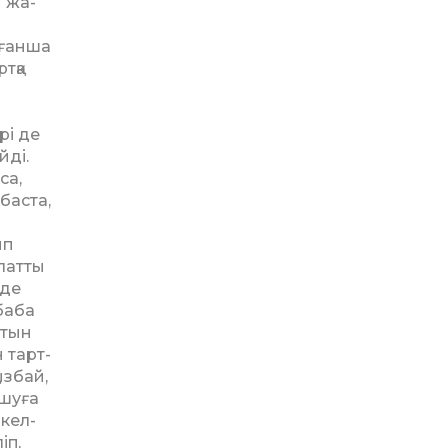
ы жа­
нғанша
тқа
рі де
йді.
са,
бас­та,
ып
рлатты
нде
-баба
отын
н тарт­
ызбай,
ашуға
 кел­
іп,