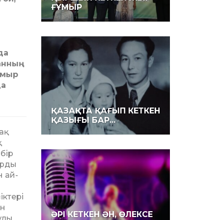
ҒҰМЫР
да
ғанның
ұмыр
да
ҚАЗАҚТА ҚАҒЫП КЕТКЕН
ҚАЗЫҒЫ БАР...
ақ
 бір
р­ды
н ай­
р
іктері
ін
ӘРІ КЕТКЕН ӘН, ӨЛЕКСЕ
ұлы