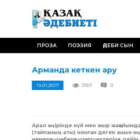
ПРОЗА
ПОЭЗИЯ
ӘДЕБИ СЫН
Арманда кеткен ару
13.01.2017
3157
0
Арал өңірінде күй мен жыр жақайымда
(тайпаның аты) конған деген аңыз-ә
немере-шөбере-шөпшектеріне дейін үз