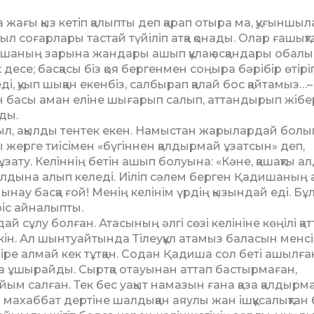
ұда жағы қыз кетіп қа­лыпты деп қарап отыра ма, қу­ғынш
 со­ғарлары тастай түйіліп атқа қо­нады. Олар ғашық
­дишаның зарына жандары ашып құлақ асқандары обал
десе; басқасы біз қоя бергенмен соңыра бәрібір өтіріг
, қуып шық­қан екенбіз, салбырап қалай бос қайтамыз…–
ін басы аман еліне шығарып салып, аттандырып жібе
ады.
шыл, ақылды тентек екен. Намыстан жарылардай болы
 жерге тиі­сімен «бүгіннен қалдырмай ұзат­сын» деп,
 ұзату. Ке­ліннің бетін ашып болуына: «Кә­не, қашақты 
. Алдына алып келеді. Иіліп сәлем берген Қадишаның
ынау басқа ғой! Менің ке­лінім үрдің қызындай еді. Бұ
еріс айналыпты.
й сұлу болған. Ата­сының әлгі сөзі келініне көңі­лі қа
Мүмкін. Ал шынтуайтында Тілеуқұл атамыз баласын менс
іре алмай кек тұтқан. Содан Қа­диша сол беті ашылға
на ұшырайды. Сыртқа отауынан аттап бастырмаған,
м салған. Тек бес уақыт нама­зын ғана қаза қалдырма
ахаббат дертіне шалдыққан аяулы жан ішқұса­лық­тан