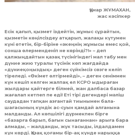
Құмар ЖҰМАХАН,
жас кәсіпкер
Есік қағып, қызмет іздейтін, жұмыс сұрайтын,
қызметін көңілсіздеу атқарып, жалақы күтумен
күні өтетін, бір-біріне «әкеңнің жұмысы емес қой,
сонша өлерменденіп не көрінді?!» – деп
қалжыңдайтын қазақ түсінігіндегі мал табу мен
дүние жию туралы түсінік көп жағдайда
«дүниеқоңыздық» деген сүйкімсіз сөзге келіп
тіреледі. «Өкімет өлтірмейді», – деген сеніммен
күн кешіп келген жалпақ ел КСРО ыдыраған
жылдары қайтерге білмей, жан далбаса базар
жағалап кетпеп пе еді! Еті тірі дегендері мәліш
саудадан тапқан азғантай тиынымен бала-
шағасының күндік ас-суын қамдай алғанына
малданды. Ал көпшілігі дүрмекпен бірге
«базарға барып, бағын сынағаннан» арыға бара
алмады, – жалданды, жүк тасыды, ілдалдамен
күн көрді. Қазақ қоғамы бір-ақ күнде нарыққа