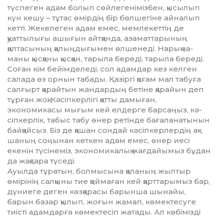
түспеген адам болып сөйлегенімізбен, қы­сы­лып
күн кешу – тұтас өмір­дің бір бөлшегіне айналып
кетті. Жекелеген адам емес, мемлекеттің де
қуаттылығы ашығын айтқанда, аза­маттарының
қалтасының қа­лың­дығымен өлшенеді. Нарық за­­
маны қысқаны қысқан, тарыла береді, тарыла береді.
Соған кім бейімделеді, сол адамдар кез кел­ген
салада өз орнын табады. Қа­зіргі қоғам мал табуға
салғырт қа­райтын жандардың бетіне қа­райын деп
тұрған жоқ. Кәсіп­кер­лігі қатты дамыған,
экономикасы мығым кей елдерге барсаңыз, кә­­
сіпкерлік, табыс табу өнер ре­тінде бағаланатынын
байқайсыз. Біз де қашан сондай кәсіп­кер­лердің ақ­
шаның соңынан кеткен адам емес, өнер иесі
екенін түсі­не­міз, эко­номикалық жағдайы­мыз бұ­дан
да жақсара түседі.
Ауылда тұратын, болмысына қа­ланың жылтыр
өмірінің сал­қыны тие қоймаған кей қарттары­мыз бар,
дүниеге деген көзқарасы барынша шынайы,
барын базар қылып, жоғын жамап, көмектесу­ге
тиісті адамдарға көмектесіп жа­­тады. Ал көбімізді