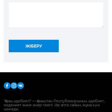
"Қазақ әдебиеті" — Қазақстан Республикасының әдебиет,
мәдениет және өнер газеті. Әр апта сайын, жұма күні
шығады.