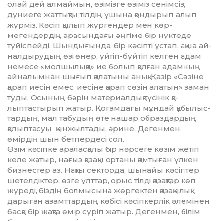
олай дей ал­­май­мын, өзімізге өзіміз сенім­сіз,
дүниеге жаттықты тілдің ұш­ы­­­на қондырып алып
жүрміз. Кә­сіп қылып жүргендер мен көр­
мегендердің арасындағы әңгіме бір нүктеде
түйіспейді. Шынды­ғын­да, бір кәсіпті ұстап, ақша ай­
налдырудың өзі өнер, үйтіп-бүй­тіп келген адам
немесе «мол­шылыққа» ие болып қалған адам­­­ның
айналымнан шығып қалатыны анық. Қазір «Сөзіне
қарап иесін емес, иесіне қарап сөзін алатын» заман
туды. Осы­ның бәрін материалдық түсінік қа­­
лыптастырып жатыр. Қо­ғам­дағы мұндай құбылыс­
тар­дың, мал табудың өте нашар образ­дардың
қалыптасуы қынжыл­тады, әрине. Дегенмен,
өмірдің шын бетпердесі сол.
Өзім кәсіпке араласқалы бір нәр­сеге көзім жетіп
келе жатыр, на­ғыз қазақы ортаны қамтыған үлкен
бизнестер аз. Нақты секторда, шынайы кәсіптер
шет­ел­діктер, өзге ұлттар, орыс тілді қа­зақ­тар көп
жүреді, біздің болмысына жөргектен қазақылық
дарыған азамттардың көбісі кә­сіпкерлік әлемінен
басқа бір жақ­та өмір сүріп жатыр. Дегенмен, білім