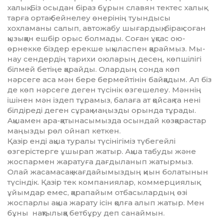
халық. Біз осыдан бі­раз бұрын славян тектес ха­лық­
тарға ортақ бейнелеу өнерінің туын­дысы
хохламаны салып, ав­то­жабу шығардық, бірақ соған
қы­зыққан ешбір орыс болмады. Со­ған ұқсас ою-
өрнекке біздер ерек­ше ықыласпен қараймыз. Мы­
нау сендердің тарихи оюла­рың десең, көпшілігі
білмей б­е­тіңе қарайды. Олардың сонда көп
нәрсеге аса мән бере бер­мей­тінін байқадым. Ал біз
де көп нәрсеге деген түсінік өзгешелеу. Мәннің
ішінен мән іздеп тұрамыз, балаға ат қойсақ та нені
білдіреді деген сұрақ маңызды орында тұрады.
Ақшамен ара-қатынасымызда осындай көзқарастар
маңызды рөл ойнап кеткен.
Қазір енді ақша туралы тү­сі­ні­гіміз түбегейлі
өзгерістерге ұшы­рап жатыр. Ақша табуды жә­не
жоспармен жаратуға дағ­ды­ла­нып жатырмыз.
Олай жасамасақ жағдайымыздың қиын болатынын
түсіндік. Қазір тек компаниялар, коммерциялық
ұйымдар емес, қарапайым отбасылардың өзі
жоспарлы ақша жарату ісін қолға алып жатыр. Мен
бұны нақ­тылыққа бетбұру деп са­най­мын.