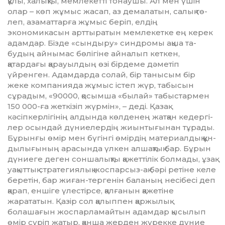
құлы, халықты, мемлекетті тонаушы. Ал мен үшін
олар – көп жұмыс жа­сап, аз демалатын, салық тө­
леп, азаматтарға жұмыс беріп, елдің
экономикасын арттыратын мем­лекетке ең керек
адамдар. Бізде «сындыру» синдромы ақша та­
будың айнымас бөлігіне айналып кеткен,
қатардағы қарауыл­дың өзі бірдеме дәметіп
үйренген. Адамдарда солай, бір танысым бір
жеке компанияда жұмыс істеп жүр, табысын
сұрадым, «90000, қо­сымша «былай» табыстармен
150 000-ға жеткізіп жүрмін», – де­­ді. Қазақ
кәсіпкерлігінің ал­дын­да көлденең жатқан кедергі­
лер осындай дүниелердің жиын­­­ты­ғынан тұрады.
Бұрынғы өмір мен бүгінгі өмір­­дің материалдық құн­
ды­лы­ғының арасында үлкен ал­шақ­тық бар. Бұрын
дүниеге деген сон­шалықты қажеттілік болмады, ұзақ
уақыттық стратегиялық жос­парсыз-ақ бәрі ретіне келе
бе­­ретін, бар жиған-тергенін ба­ла­­ның несібесі деп
қарап, ен­ші­ге үлестірсе, қалғанын қаже­тіне
жарататын. Қазір сол қа­лып­пен қаржылық
болашағын жо­с­парламайтын адамдар қы­сы­лып
өмір сүріп жатыр, қанша жерден жүрекке дүние