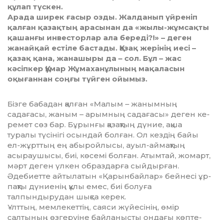
құлап түскен.
Арада ширек ғасыр озды. Жалданып үйреніп
қалған қазақтың арасынан да «жылы-жұмсақты
қашанғы инвесторлар ала береді?!» – деген
жанайқай естіле бастады. Қазақ жерінің иесі –
қазақ қана, жанашыры да – сол. Бұл – жас
кәсіпкер Құмар Жұмаханұлының мақаласын
оқығаннан соңғы түйген ойымыз.
Бізге бабадан қалған «Малым – жанымның
садағасы, жаным – арымның садағасы» деген ке­
ремет сөз бар. Бұрынғы қа­зақ­тың дүние, ақша
туралы түсінігі осындай болған. Ол кездің байы
ел-жұрттың ең абыройлысы, ауыл-аймақтың
асыраушысы, биі, көсемі болған. Атымтай, жо­март,
мәрт деген үлкен образдарға сый­дырған.
Әдебиетте айтылатын «Қарынбайлар» бейнесі ұр­
пақ­ты дүниенің құлы емес, биі бо­лу­ға
талпындырудан шықса ке­рек.
Ұлттың, мемлекеттің, саяси жүйесінің, өмір
салтының өз­геруі­не байланысты ондағы көп­те­