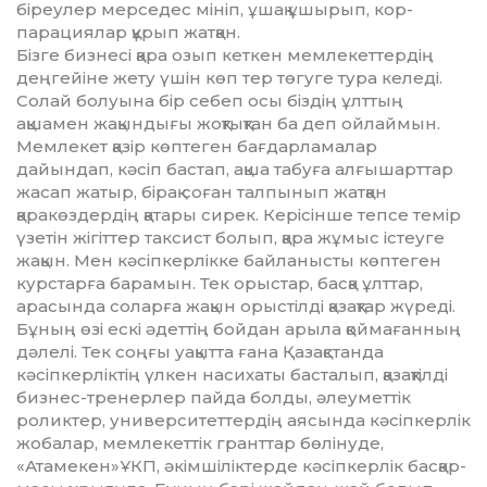
біреу­лер мер­седес мініп, ұшақ ұшы­рып, кор­
парациялар құрып жатқан.
Бізге бизнесі қара озып кеткен мемлекеттердің
деңгейіне же­ту үшін көп тер төгуге тура ке­ле­ді.
Солай болуына бір себеп осы біздің ұлттың
ақшамен жа­қын­дығы жоқтықтан ба деп ойлаймын.
Мемлекет қазір көптеген бағдарламалар
дайындап, кәсіп бастап, ақша табуға алғышарттар
жасап жатыр, бірақ соған талпынып жатқан
қаракөздердің қа­тары сирек. Керісінше тепсе те­мір
үзетін жігіттер таксист болып, қара жұмыс істеуге
жақын. Мен кә­сіпкерлікке байланысты көп­те­ген
курстарға барамын. Тек орыс­тар, басқа ұлттар,
арасында со­ларға жақын орыстілді қа­зақ­тар жүреді.
Бұның өзі ескі әдеттің бой­дан арыла қоймағанның
дә­ле­лі. Тек соңғы уақытта ғана Қа­зақ­станда
кәсіпкерліктің үлкен на­сихаты басталып, қазақтілді
биз­нес-тренерлер пайда болды, әлеу­меттік
роликтер, уни­вер­си­теттердің аясында кәсіпкерлік
жо­балар, мемлекеттік гранттар бө­лінуде,
«Атамекен»ҰКП, әкім­шіліктерде кәсіпкерлік басқар­