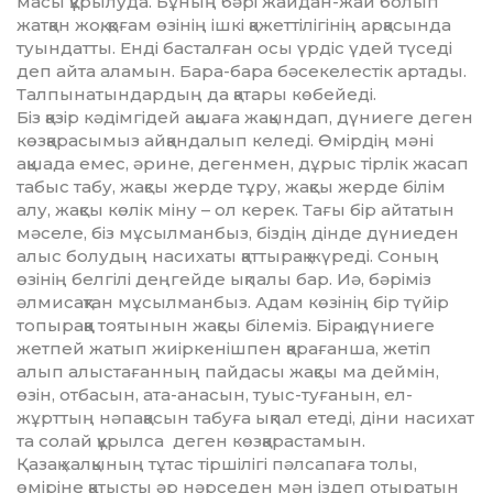
ма­сы құрылуда. Бұның бәрі жай­дан-жай болып
жатқан жоқ, қо­ғам өзінің ішкі қажеттілігінің ар­қасында
туындатты. Енді бас­талған осы үрдіс үдей түседі
деп ай­та аламын. Бара-бара бә­се­ке­лестік артады.
Тал­пынатын­дар­дың да қатары көбейеді.
Біз қазір кәдімгідей ақшаға жа­қындап, дүниеге деген
көз­қа­расымыз айқандалып келеді. Өмір­дің мәні
ақшада емес, әрине, де­генмен, дұрыс тірлік жасап
та­быс табу, жақсы жерде тұру, жақ­сы жерде білім
алу, жақсы көлік міну – ол керек. Тағы бір айтатын
мә­селе, біз мұсылманбыз, біздің дін­де дүниеден
алыс болудың на­сихаты қаттырақ жүреді. Со­ның
өзінің белгілі деңгейде ық­палы бар. Иә, бәріміз
әлмисақтан мұ­сылманбыз. Адам көзінің бір түйір
топыраққа тоятынын жақ­сы білеміз. Бірақ дүниеге
жетпей жа­тып жиіркенішпен қарағанша, жетіп
алып алыстағанның пайдасы жақсы ма деймін,
өзін, от­ба­­сын, ата-анасын, туыс-туға­нын, ел-
жұрттың нәпақасын та­буға ықпал етеді, діни насихат
та солай құрылса деген көз­қарас­тамын.
Қазақ халқының тұтас тір­ші­лі­гі пәлсапаға толы,
өміріне қа­тыс­ты әр нәрседен мән іздеп оты­ратын