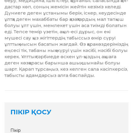
беру, медицина, ішкі іс­тер, қорғаныс саласында қан­
дастар көп, соның жемісін жейтін кезіміз келеді.
Дүниеге деген ұстанымы берік, іскер, кеудесінде
ұлтқа деген махаббаты бар қазақ­тардың мал тапқыш
болуы ұлт үшін, мемлекет үшін аса тиімді бо­латын
еді. Тепсе темір үзетін, ақыл-есі дұрыс, он екі
мүшесі сау қыз жігіттердің табыссыз өмір сүруі
ұлттық мысын басатын жағ­дай. Өз қаракөздеріміздің
еңсе­сі тік, табаны нық жүруі үшін кәсібі, нәсібі болуы
керек. Ұлт­тық тәрбиеде өскен ұл-қыз­дың ақшаға
деген көзқарасы ба­рын­­ша ашық, шынайы болуы
шарт. Қарап тұрсаңыз, кез келген са­ла кәсіпкерсіз,
табысты адамдарсыз алға баспайды.
ПІКІР ҚОСУ
Пікір