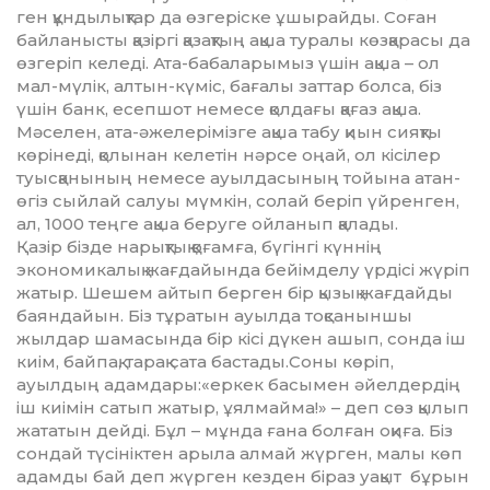
ген құндылықтар да өзгеріске ұшы­райды. Соған
байланысты қа­зіргі қазақтың ақша туралы көз­қарасы да
өзгеріп келеді. Ата-ба­баларымыз үшін ақша – ол
мал-мүлік, алтын-күміс, бағалы зат­тар болса, біз
үшін банк, есепшот немесе қолдағы қағаз ақша.
Мәселен, ата-әжелерімізге ақша табу қиын сияқты
көрінеді, қо­лынан келетін нәрсе оңай, ол кі­сілер
туысқанының немесе ауыл­дасының тойына атан-
өгіз сый­лай салуы мүмкін, солай бе­ріп үйренген,
ал, 1000 теңге ақша беруге ойланып қалады.
Қазір бізде нарықтық қоғамға, бү­гінгі күннің
экономикалық жағ­дайында бейімделу үрдісі жү­ріп
жатыр. Шешем айтып берген бір қызық жағдайды
баяндайын. Біз тұратын ауылда тоқсаныншы
жылдар шамасында бір кісі дүкен ашып, сонда іш
киім, байпақ, тарақ сата бастады.Соны көріп,
ауылдың адамдары:«еркек басымен әйелдердің
іш киімін сатып жа­тыр, ұялмайма!» – деп сөз қы­лып
жататын дейді. Бұл – мұнда ға­на болған оқиға. Біз
сондай тү­сініктен арыла алмай жүрген, ма­­­лы көп
адамды бай деп жүрген кез­ден біраз уақыт бұрын