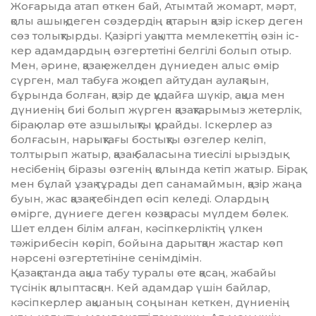
Жоғарыда атап өткен бай, Атым­тай жомарт, мәрт,
қолы ашық деген сөздердің қатарын қа­зір іскер деген
сөз толықтырды. Қа­зіргі уақытта мемлекеттің өзін іс­
кер адамдардың өзгертетіні бел­гілі болып отыр.
Мен, әрине, қа­­зақ ежелден дүниеден алыс өмір
сүрген, мал табуға жоқ деп ай­тудан аулақпын,
бұрында бол­ған, қазір де құдайға шүкір, ақша мен
дүниенің биі болып жүрген қа­зақтарымыз жетерлік,
бірақ олар өте азшылықты құрайды. Іс­керлер аз
болғасын, нарықтағы бостықты өзгелер келіп,
толтырып жатыр, қазақ баласына тие­сілі ырыздық-
несібенің біразы өзгенің қолында кетіп жатыр. Бірақ
мен бұлай ұзақ тұрады деп санамаймын, қазір жаңа
буын, жас қазақ тебіндеп өсіп келеді. Олар­дың
өмірге, дүниеге деген көз­қарасы мүлдем бөлек.
Шет ел­ден білім алған, кәсіпкерліктің үлкен
тәжірибесін көріп, бойына дарытқан жастар көп
нәрсені өзгертетініне сенімдімін.
Қазақстанда ақша табу туралы өте қасаң, жабайы
түсінік қалыптасқан. Кей адамдар үшін байлар,
кәсіпкерлер ақшаның соңынан кеткен, дүниенің