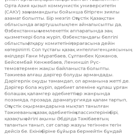
Орта Азия қызыл ком­му­­­нистік университетін
(САКУ) заң мамандығы бойынша бітірген зиялы
азамат болыпты. Бір мезгіл Оңтүстік Қазақстан
облысында ағартушылықпен айналысыпты да,
Өзбекстанның мемлекеттік аппаратында заң
қызметкері бо­ла жүріп, Өзбекстандағы бел­гілі
облыстың Атқару комитетінің тө­рағасына дейін
көтеріліпті. Сол тұстағы қазақ интелли­ген­ция­сының
өкілдері Ғани Мұрат­баев, Сұлтанбек Қожанов,
Бей­сем­бай Кенжебаев, Лениншіл Рүс­
темовтермен жақсы байла­ныс­та болыпты.
Тәжиева алғаш дәрігер болу­­­ды армандады.
Дәрігерлік оқуды тәмамдап, ол арманына жет­ті де.
Дәрігер бола жүріп, әде­биет әлеміне құлаш ұрған
бола­шақ қаламгер әдебиеттің әр жан­рында
поэзияда, прозада, дра­матургияда қалам тартып,
Оң­түстік оқырмандарына мық­тап танылған
Тәжиеваның қа­зақ әдебиетінің классиктерінің бірі,
қазақтың әйгілі ақыны Әб­діл­да Тәжібаевтың
талантын та­нып, сәт сапар жазуы тегіннен те­гін
дейсіз бе. Екінің біріне бұйыра бермейтін бұндай