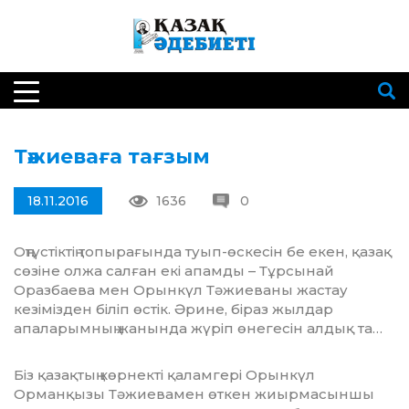
Тәжиеваға тағзым
18.11.2016
1636
0
Оңтүстіктің топырағында туып-өскесін бе екен, қазақ
сөзіне олжа салған екі апамды – Тұрсынай
Оразбаева мен Орынкүл Тәжиеваны жастау
кезімізден біліп өстік. Әрине, біраз жылдар
апаларымның жанында жүріп өнегесін алдық та…
Біз қазақтың көрнекті қалам­гері Орынкүл
Орманқызы Тә­жиева­мен өткен жиырмасыншы