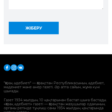
"Қазақ әдебиеті" — Қазақстан Республикасының әдебиет,
мәдениет және өнер газеті. Әр апта сайын, жұма күні
шығады.
Газет 1934 жылдың 10 қаңтарынан бастап шыға бастады.
«Қазақ әдебиеті» газеті — Қазақстан жазушылар одағының
органы ретінде тұңғыш саны 1934 жылдың қаңтарында