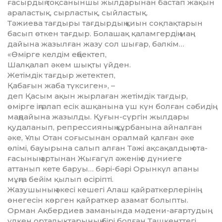
ғасырдың тоқсаныншы жылдарынан бастап жақын
араластық, сырластық, сыйластық.
Тәжиева тағдыры тағдырдың қиын соқпақтарын
басып өткен тағ­дыр. Болашақ қаламгердің маң­
дайына жазылған жазу сол шы­ғар, бәлкім…
«Өмірге келдім еңбектеп,
Шалқалап әкем шықты үйден.
Жетімдік тағдыр жетектеп,
Қабағын жаба түксиген», –
деп Қасым ақын жырлаған же­тім­дік тағдыр,
өмірге іңгәлап есік аш­қанына үш күн болған сәбидің
маңдайына жазылды. Қуғын-сүр­гін жылдары
қудаланып, реп­рессияның құрбанына айналған
әке, Ұлы Отан соғысынан оралмай қалған әке
өлімі, бауырына са­лып алған Тәжі ақсақалдың ота­
ғасының артынан Жығагүл әже­нің о дүниеге
аттанып кете баруы… бәрі-бәрі Орынкүл апаны
мұңға бейім қылып өсіріпті.
Жазушының әкесі кешегі Алаш қайраткерлерінің
өнегесін көр­ген қайраткер азамат болыпты.
Орман Ақбердиев заманында мәдени-ағартудың
үлкен ор­та­лықтарының бірі болған Таш­кент­тегі