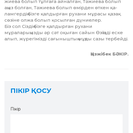
жиева болып тұлғаға айналған, Тә­жиева болып
аңыз болған, Тә­жиева болып өмірден өткен қа­
ламгердің бізге қалдырған рухани мұрасы қазақ
сөзіне олжа бо­лып қосылған дүниелер.
Біз сол Сіздің бізге қалдырған рухани
мұраларыңызды әр сәт оқы­ған сайын Өзіңізді еске
алып, жү­регімізді сағыныштың мұңды са­зы тербейді.
Қызжібек БӘКІР.
ПІКІР ҚОСУ
Пікір