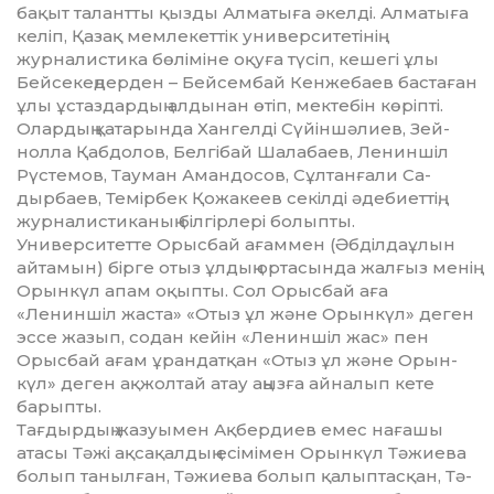
бақыт талантты қызды Алматыға әкел­ді. Алматыға
келіп, Қазақ мем­ле­кеттік университетінің
журналистика бөліміне оқуға түсіп, кешегі ұлы
Бейсекеңдерден – Бей­сембай Кенжебаев бастаған
ұлы ұстаздардың алдынан өтіп, мектебін көріпті.
Олардың қа­тарында Хангелді Сүйіншәлиев, Зей­
нолла Қабдолов, Белгібай Шалабаев, Лениншіл
Рүстемов, Тауман Амандосов, Сұлтанғали Са­
дырбаев, Темірбек Қожакеев секілді әдебиеттің,
журналис­ти­каның білгірлері болыпты.
Университетте Орысбай ағам­мен (Әбділдаұлын
айтамын) бір­ге отыз ұлдың ортасында жал­ғыз менің
Орынкүл апам оқыпты. Сол Орысбай аға
«Лениншіл жас­та» «Отыз ұл және Орынкүл» де­ген
эссе жазып, содан кейін «Ле­ниншіл жас» пен
Орысбай ағам ұрандатқан «Отыз ұл және Орын­
күл» деген ақжолтай атау аңыз­ға айналып кете
барыпты.
Тағдырдың жазуымен Ақбер­диев емес нағашы
атасы Тәжі ақсақалдың есімімен Орынкүл Тә­жиева
болып танылған, Тә­жие­ва болып қалыптасқан, Тә­