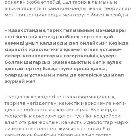
арналған жо­ба өтпейді. Бұл тарих ғылымы­ның
аясын тарылтып қана қоймай­ды, жаңа теориялар
мен концеп­ция­­ларды меңгеруге бөгет жасайды.
– Қазақстандық тарих ғылымы­ның мамандары
негізінен қай кезеңді көбірек зерттеп, қай
кезеңді ұмыт қал­­дырды деп ойлайсыз? Кезінде
маркс­тік идеологияға қызмет еткен ұстаным
иелері көзқарастарын өзгерт­кенінің куәгері
болған шығар­сыз. Жамандықтың бетін аулақ
қыл­­ғай, ертең басқа жүйе орнай қал­са,
олардың ұстанымы тағы да өз­геріске ұшырап
жүрмей ме?
– Кеңестік кезеңдегі тек қана фор­мациялық
теорияға негіз­дел­ген, кеңестік марксизмге негіз­
дел­ген еңбектер жазғанымыз рас. Бұл жерде
«кеңестік марксизм» деген түсі­нікті кездейсоқ
алып отырған жоқ­пын. Кеңестік идеологтар марк­
сизмнің өзін тегістеп, жұмыр­лап, оның бір
қалыпқа сыймайтын ойларын алып тастап,