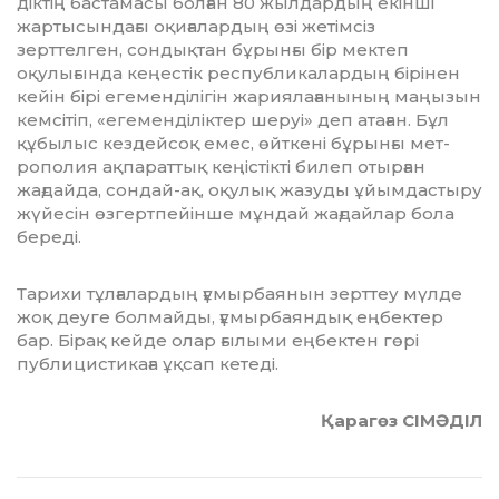
дік­тің бастамасы болған 80 жыл­дардың екінші
жартысындағы оқиғалардың өзі жетімсіз
зерттелген, сондықтан бұрынғы бір мектеп
оқулығында кеңестік республи­ка­лардың бірінен
кейін бірі еге­­менділігін жариялағанының маңы­зын
кемсітіп, «егеменділіктер шеруі» деп атаған. Бұл
құбылыс кездейсоқ емес, өйткені бұрынғы мет­
рополия ақпараттық кеңістікті би­леп отырған
жағдайда, сондай-ақ, оқулық жазуды ұйымдастыру
жүйе­сін өзгертпейінше мұндай жағ­дайлар бола
береді.
Тарихи тұлғалардың ғұмыр­бая­нын зерттеу мүлде
жоқ деуге бол­майды, ғұмырбаяндық еңбек­тер
бар. Бірақ кейде олар ғылыми еңбектен гөрі
публицистикаға ұқ­сап кетеді.
Қарагөз СІМӘДІЛ