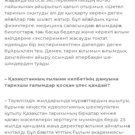
жағдайда біз осы экс­периментіміздің 80-90
пайызынан айырылып қалып отырмыз. «Шетел
тарихын оқытуды әлі де қыс­қарту керек» деген
айғайлар та­ғы шығып жатыр. Бұл айғайдың құ­ны
физиктерге, медицина са­ла­сын­дағы ғалымдарға,
биолог­тар­ға, тағы басқа беделді және керек­ті ғылым
өкілдеріне «эксперимент жасауды тоқтат,
идеяңды бір экспериментпен дәлелде» деген
бұйрықпен тең. Демек, тарих ғы­лы­мын ғылымдық
деңгейінен айыру осындай әпербақан ше­
шімдер­ден туады.
– Қазақстанның ғылыми кел­бе­ті­нің дамуына
тарихшы ғалымдар қос­­қан үлес қандай?
– Тәуелсіздік жылдарында мұ­ра­ғаттардың ашылуы,
бұрынғы кеңес­тік идеологиялық шектеу­лік­тен
құтылу Қазақстан тарихы­ның бірқатар кенже
қалған мәсе­ле­лерін зерттеуге мүмкіндік берді. 25
жылда қаншама жаңа деректер ғы­лыми айналымға
енгізілді. Бұл ба­ғытта Ұлттық Ғылым акаде­мия­сы­