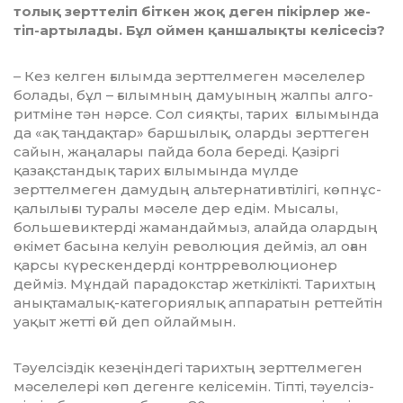
толық зерт­теліп біткен жоқ деген пікірлер же­
тіп-артылады. Бұл оймен қаншалықты келісесіз?
– Кез келген ғылымда зерт­тел­ме­­ген мәселелер
болады, бұл – ғы­лым­ның дамуының жалпы ал­го­
рит­міне тән нәрсе. Сол сияқты, та­­рих ғылымында
да «ақ таңдақ­тар» бар­шылық, оларды зерттеген
са­йын, жаңалары пайда бола береді. Қа­зіргі
қазақстандық тарих ғы­лы­мында мүлде
зерттелмеген даму­дың альтернативтілігі, көп­нұс­
қа­лылығы туралы мәселе дер едім. Мы­салы,
большевиктерді жаман­дай­мыз, алайда олардың
өкімет басына келуін революция дейміз, ал оған
қарсы күрескендерді контрреволюционер
дейміз. Мұн­дай парадокстар жеткілікті. Та­рих­тың
анықтамалық-кате­го­риялық аппаратын реттейтін
уақыт жетті ғой деп ойлаймын.
Тәуелсіздік кезеңіндегі тарих­тың зерттелмеген
мәселелері көп де­генге келісемін. Тіпті, тәуелсіз­