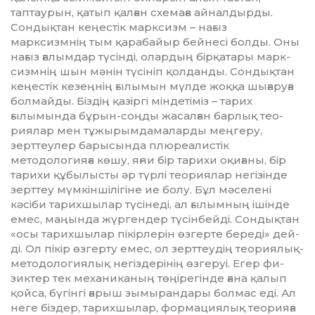
таптаурын, қатып қалған схемаға айналдырды.
Сондықтан кеңестік марксизм – нағыз
марксизмнің тым қарабайыр бейнесі болды. Оны
нағыз ға­лым­дар түсінді, олардың бірқатары марк­
сизмнің шын мәнін түсініп қол­данды. Сондықтан
кеңестік ке­зең­нің ғылымын мүлде жоққа шығаруға
болмайды. Біздің қазіргі міндетіміз – тарих
ғылымында бұрын-соңды жасалған барлық тео­
риялар мен тұжырымда­маларды мең­геру,
зерттеулер барысында плюреалистік
методологияға көшу, яғни бір тарихи оқиғаны, бір
тарихи құбылысты әр түрлі теориялар негізінде
зерттеу мүмкін­ші­лігі­не ие болу. Бұл мәселені
кәсіби тарих­шылар түсінеді, ал ғылымның ішін­де
емес, маңында жүргендер түсінбейді. Сондықтан
«осы тарихшылар пікірлерін өзгерте береді» дей­
ді. Ол пікір өзгерту емес, ол зерт­­теудің теориялық-
мето­до­ло­гия­лық негіздерінің өзгеруі. Егер фи­
зиктер тек механиканың төңі­ре­гінде ғана қалып
қойса, бүгінгі ға­рыш зымырандары болмас еді. Ал
неге біздер, тарихшылар, фор­мациялық теорияға