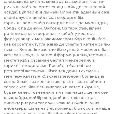
олардың қал­­­­­­­жың-шыны аралас «қойшы, сол та­
рих ғылым ба, ол ертек сияқ­ты ғой» дегенін та­­лай
естідік. Бұл тарих ғылымын білмейтін адамның сөзі
екені даусыз, алайда сол сөз­дер­ге біз,
тарихшылар кейбір сәт­терде өзіміз де мұрындық
болдық па деймін. Өйт­кені, біз тарихтың ғылым
ретінде өзін­дік теориясы, «кө­бейту кес­тесі»,
формулалары мен аксиомала­ры бар екенін бас­
қаға көрсетпек түгілі, өзіміз де ұмы­­тып кеткен сияқ­
тымыз. Кеңес­тік кезеңде біз мұн­дай мәселеге бас
қа­тырған жоқ­пыз, өйткені фор­мациялық тео­рияны
мектеп қабырғасынан бас­тап мең­гере­тін­біз,
тарихтың тео­риясын Ресейдің бел­гілі тео­
ретиктері жасайтын, біз­ге тек дайын схеманы
меңгеру қа­латын. Ол схема әмбебап болғандығы
сон­дайлық, кез келген тақырыпты сол шаб­лонға
салсақ, жігі білінбей қию­ласып кететін. Әрине,
бұдан кеңестік кезеңнің ғылымы нашар деген сөз
шықпайды, кейбір қол­данбалы тақырыптағы
еңбектер терең талдауы жағынан бүгінгі күнгі
еңбектерді шаңына ілес­тір­мейді, бірақ сол тамаша
талдаудың соңында баға беру формациялық