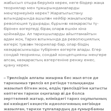
жабысып отыра беруіміз керек, неге біздер жаңа
теориялар мен тұжырымдамаларды
меңгермеуіміз ке­рек? Жаратылыс­тану
ғылымдарында ашылған кей­­бір жаңалықтар
революция ту­дырады, бұрынғы көзқарасты тү­
бірінен өзгертеді, бірақ оларға еш­к­ім кінә
қоймайды. Ал тарих­шы­­ларды айыптамайтын
адам жоқ. Тарих ғылымында да рево­лю­ция­лық
өзгеріс туғызған теориялар бар, олар біздің
көзқарасымызды тү­­­бірінен өзгерте алады. Егер
сондай теорияны, сондай концепцияны меңгере
алсақ, көзқарастың өз­гергеніне ренжу емес,
қуану керек.
– Тәуелсіздік алғалы жиырма бес жыл өтсе де
тарихымыз тәуелсіз ел ретінде толыққанды
жазылып біт­кен жоқ, елдің тәуелсіздігіне қа­тыс­ты
көптеген тарихи оқиғалар әлі де болса
зерттелмей жатыр, елі­міз­дегі тарих оқулығының
өзі ке­зіндегі кеңестік идеологияның не­гізінде
жа­зылған, тарихи тұлға­лар­дың да ғұ­мырбаяны