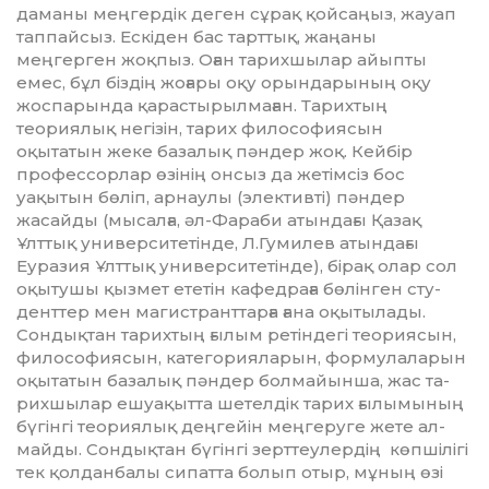
даманы меңгердік де­ген сұрақ қой­саңыз, жауап
тап­пай­сыз. Ескіден бас тарт­тық, жаңа­ны
меңгерген жоқпыз. Оған тарих­шы­лар айыпты
емес, бұл біздің жо­ғары оқу орын­дары­ның оқу
жос­па­рында қарас­ты­рыл­маған. Тарих­тың
теориялық негі­зін, тарих фи­ло­софиясын
оқытатын жеке ба­­за­лық пәндер жоқ. Кейбір
профессорлар өзінің онсыз да жетімсіз бос
уақытын бөліп, арнаулы (элек­тивті) пәндер
жасайды (мысалға, әл-Фараби атындағы Қазақ
Ұлттық универ­ситетінде, Л.Гумилев атын­да­ғы
Еуразия Ұлт­тық уни­вер­си­те­тінде), бірақ олар сол
оқытушы қыз­­мет ететін кафед­раға бөлінген сту­
денттер мен магис­транттарға ға­на оқытылады.
Сондықтан та­рих­тың ғылым ретін­дегі теориясын,
философиясын, категорияларын, формулаларын
оқытатын ба­залық пәндер болмайынша, жас та­
рихшылар ешуақытта шетелдік та­рих ғылымының
бүгінгі тео­рия­лық деңгейін меңгеруге же­те ал­
май­ды. Сондықтан бүгінгі зерт­­теулердің көпшілігі
тек қол­дан­балы сипатта болып отыр, мұ­ның өзі