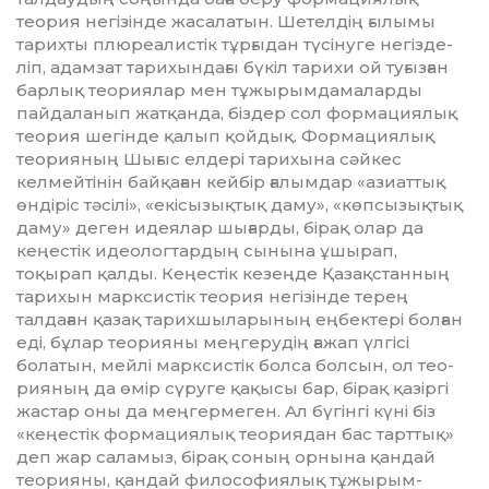
теория негізінде жасалатын. Шет­ел­дің ғылымы
тарихты плюреа­лис­тік тұрғыдан түсінуге негіз­де­
ліп, адам­зат тарихындағы бүкіл тарихи ой туғызған
барлық теориялар мен тұжырымдамаларды
пайдаланып жатқанда, біздер сол формациялық
теория шегінде қа­лып қойдық. Формациялық
тео­рияның Шығыс ел­дері тарихына сәйкес
келмейтінін байқаған кей­бір ғалымдар «азиат­тық
өндіріс тәсілі», «екісызықтық даму», «көп­сызықтық
даму» деген идея­лар шығарды, бірақ олар да
кеңес­тік идеологтардың сынына ұшырап,
тоқырап қалды. Кеңестік кезеңде Қазақстанның
тарихын марксистік теория негізінде терең
талдаған қазақ тарихшыларының ең­бек­тері болған
еді, бұлар теорияны мең­герудің ғажап үлгісі
болатын, мейлі марксистік болса болсын, ол тео­
рияның да өмір сүруге қақысы бар, бірақ қазіргі
жастар оны да меңгер­меген. Ал бүгінгі кү­ні біз
«кеңестік фор­мациялық теориядан бас тарт­тық»
деп жар са­ламыз, бірақ соның орнына қан­дай
теорияны, қандай филосо­фия­лық тұжырым­