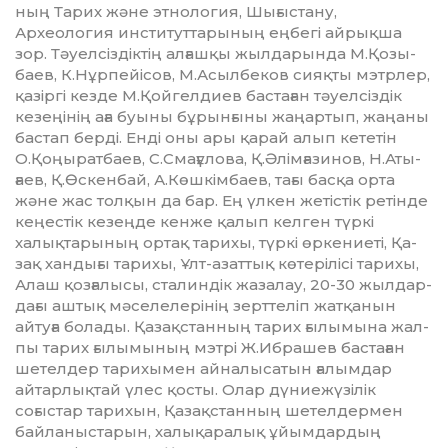
ның Тарих және этнология, Шы­­ғыс­тану,
Археология институт­та­­ры­ның еңбегі айрықша
зор. Тәуел­­­сіз­діктің алғашқы жыл­да­рын­­да М.Қозы­
баев, К.Нұрпейісов, М.Асыл­беков сияқты мэтрлер,
қа­зіргі кезде М.Қойгелдиев бастаған тәуелсіздік
кезеңінің аға буыны бұ­рынғыны жаңартып, жаңаны
бас­­тап берді. Енді оны ары қарай алып кететін
О.Қоңыратбаев, С.Сма­­ғұлова, Қ.Әлімғазинов, Н.Аты­­
ғаев, Қ.Өскенбай, А.Көш­кім­баев, тағы басқа орта
және жас тол­қын да бар. Ең үлкен жетістік ре­тінде
кеңестік кезеңде кенже қа­лып келген түркі
халықтарының ор­тақ тарихы, түркі өркениеті, Қа­
зақ хан­дығы тарихы, Ұлт-азаттық көтері­лісі тарихы,
Алаш қозғалысы, ста­линдік жазалау, 20-30 жыл­дар­
да­ғы аштық мәселелерінің зерт­те­ліп жатқанын
айтуға болады. Қа­зақ­станның тарих ғылымына жал­­­
пы тарих ғылымының мэтрі Ж.Ибрашев бастаған
шетелдер тарихымен айналысатын ғалымдар
айтар­лықтай үлес қосты. Олар дү­ние­жүзілік
соғыстар тарихын, Қа­зақ­станның шетелдермен
бай­­ла­­ныстарын, халықаралық ұйым­дар­дың