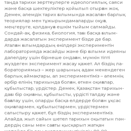
таңда тарихи зерт­теулерге идеологиялық, саяси
жә­не басқа шектеуліктер қойы­лып отырған жоқ.
Демек, әлемдік тарих ғылымында жасал­ған барлық
теориялар мен тұжы­рым­дамаларды оқуға,
меңгеруге, қолдануға ешкім тыйым салмайды.
Сондай-ақ, физика, биология, тағы басқа ғылым­
дарда жасалатын эксперимент біз­де де бар.
Аталған ғылымдардың өкілдері экспери­ментін
лабораторияда жасайды және бір ғылыми идеяны
дәлелдеу үшін бірнеше он­даған, мүмкін тіпті
жүздеген экс­пе­римент жасау қажет. Ал біздің ла­
бораториямыз – жер шарының адам мекендеген
барлық аймақ­тары, ал экспери­ментіміз – әлемнің
әрбір елінің тарихында болған, өт­кен оқиғалар,
құбылыстар, үр­діс­тер. Демек, Қазақ­стан тари­хын­
дағы бір оқи­ғаны, құбылысты, үр­дісті талдау және
бағалау үшін, олар­ды басқа елдерде болған ұқсас
оқи­ғалармен, құбылыстармен, үр­дістермен
салыстыру қажет, бұл біз­дің экс­периментіміз.
Алайда, жыл сайын шетел тарихын оқы­та­тын пән­
дердің саны мен сағаты қыс­қарып жатқан