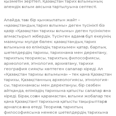
қызметін зерттеп, Қазақ­стан тарих ғылымының
әлемдік ғы­лым аясына тартылуына сеп­тесті.
Алайда, тағы бір қынжылатын жайт –
«қазақстандық тарих ғы­лы­мы» деген түсінікті біз
қазір «Қа­зақ­стан тарихы ғылымы» деген тү­сі­нікпен
алмастырып жібердік. Тү­сінген адамға бұл екеуінің
маз­мұны мүлде бөлек: қазақстандық тарих
ғылымына өз еліміздің тарихымен қатар, барлық
шетелдердің тарихы, тарихнама мен деректану,
та­рихтың теориясы, тарихтың фи­лософиясы,
археология, этнология, архивтану, тарихи
география сияқты көптеген салалар кіреді. Ал
«Қазақстан тарихы ғылымына» – тек қана Қазақстан
тарихы, Қа­зақ­станның археологиясы, этнология­
сы, тарихнамасы мен де­рек­тануы, бір сөзбен
айтқанда, еліміздің тарихына қатысты салалар ғана
кі­ре­ді. Бірақ соған қарамастан, ғылыми жобалар тек
қана Қазақстант тарихына қатысты тақырыптарға
арналса ғана өтеді. Теорияға, тарих­тың
философиясына немесе ше­т­ел­дердің тарихына