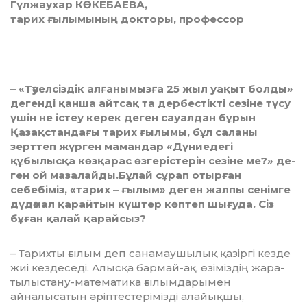
Гүлжаухар КӨКЕБАЕВА,
тарих ғылымының докторы, профессор
– «Тәуелсіздік алғанымызға 25 жыл уақыт болды»
дегенді қанша айт­­сақ та дербестікті сезіне түсу
үшін не істеу керек деген сауалдан бұ­рын
Қазақстандағы тарих ғы­лымы, бұл саланы
зерттеп жүрген ма­мандар «Дүниедегі
құбылысқа көз­қарас өзгерістерін сезіне ме?» де­
ген ой мазалайды.Бұлай сұрап отыр­ған
себебіміз, «тарих – ғылым» де­ген жалпы сенімге
дүдәмал қа­рай­тын күштер көптеп шығуда. Сіз
бұған қалай қарайсыз?
– Тарихты ғылым деп сана­мау­шы­­лық қазіргі кезде
жиі кездеседі. Алыс­қа бармай-ақ, өзіміздің жа­ра­
ты­лыстану-математика ғылым­да­ры­­мен
айналысатын әріп­тес­тері­міз­ді алайықшы,