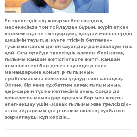
Ел тәуелсіздігінің жиырма бес жылдық
мерекесінде той тойлаудан бұрын, жүріп өткен
жолымызда не тындырдық, қандай мәселелердің
шешімін тауып, әлі күнге «тісіміз батпаған»
тұсымыз қайсы деген сауалдар да мазалауы тиіс
қой. Осы орайда тәуелсіздік алғалы бері қазақ
ғылымы қандай жетістіктерге жетті, қандай
кемшіліктері бар деген сауалды әр сала
мамандарына қойып, әр ғылымның
проблемасына жекелей үңілуді жөн санадық.
Әрине, бір ғана сұхбатпен қазақ ғылымының
қыр-сырын түсіне кетпесіміз анық. Сонда да
жекелеген мамандар арқылы бар мен жоқты
елеп-екшеу үшін «Қазақ ғылымы және тәуелсіздік»
атты айдарымызда әр ғылым өкілінің сұхбатын
жариялауды құп көрдік…