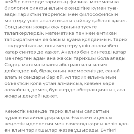
кей­бір сәттерде тарихтың физика, ма­тематика,
биология сияқ­ты ғы­лым екендігіне күмән туғы­
зады.Та­рихтың теориясы мен фило­софия­сын
меңгеру үшін ана­ли­ти­ка­лық ойлау қабілеті қажет.
Сон­дықтан жоғары оқу орнына түсуге
талапкерлердің математика пә­ні­нен емтихан
тапсыратынын өз ба­сым қуана қолдаймын. Тарих
– күр­делі ғылым, оны мең­геру үшін ана­лизбен
қатар синтез де қажет. Ана­лиз бен синтезді қатар
мең­герген адам ғана жақсы тарихшы бола ала­­ды.
Сіздер математиканы абст­рак­­тылы ғылым
дейсіздер ғой, бі­рақ оның көрме­сеңіз де, санай
ала­тын сандары бар ғой. Ал тарих ғы­лымының
объек­тісін қолға ұс­тай алмайсыз, көзбен көре
алмайсыз, демек, бұл жерде абстракция­ның аса
жоғары деңгейі қажет.
Кеңестік кезеңде тарих ғылы­мы сая­саттың
құралына айналдырылды. Ғылыми идеясы
кеңестік идеология мен саясатқа қарсы келіп қал­
ған ғалым тарихшылар жазаға ұшырады. Бүгінгі