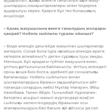
аударылып, қа­зақты әлемге танытатын ақын-жазу­
шылардың озық шығармалары әлем тілдеріне
аударылуы керек. Қа­зірге бұл тек бола­шақтың
енші­сінде.
– Қазақ жазушысына әлемге та­­нылудың жолдары
қандай? Нобель сыйлығы туралы ойыңыз?
– Бізде әлемдік деңгейде жа­зыл­ған шығармалар
жетерлік. Солай бола тұра «қалайша әлемдік өре­ге
көтеріле алмаймыз?» деген сұ­рақтың тууы заңды.
Меніңше, бұл арадағы түйткіл жазушыға емес,
ұлттың қуаттылығына бай­ла­ныс­ты. Ұлттың әлемдегі
орны қан­ша биік болса, әдебиеті де сон­ша­лықты
бағаланады. Нобель сый­­­­лығын алған
шығармалардың біразын оқыдық. Арғысын айт­
пағанда солардың көбісі Мұхтар Мағауин, Әбіш
Кекілбаев, Төлен Әбдік, Тынымбай Нұрмағам­
бетов­тен асы­рып жазып жүргендері жоқ. Сол
сыйлықты иеленгендердің бі­разынан осы
ағаларымыздың бәсі басым, қай-қайсысы да сол