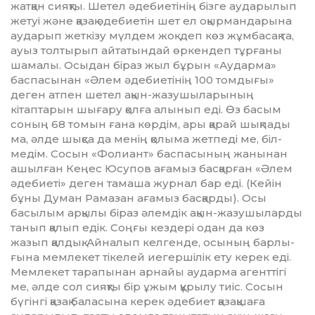
жатқан сияқты. Шетел әдебиетінің бізге аударылып
жетуі және қазақ әдебиетін шет ел оқырмандарына
аударып жет­­кізу мүлдем жоқ деп көз жұм­ба­сақ та,
ауыз толтырып айтатындай өркендеп тұрғаны
шамалы. Осыдан біраз жыл бұрын «Аударма»
баспасынан «Әлем әдебиетінің 100 томдығы»
деген атпен шетел ақын-жазу­шыларының
кітаптарын шы­ғару қолға алынып еді. Өз басым
соның 68 томын ғана көрдім, ары қарай шықпады
ма, әлде шық­са да менің қолыма жетпеді ме, біл­
медім. Сосын «Фолиант» баспа­сының жанынан
ашылған Кеңес Юсупов ағамыз басқарған «Әлем
әдебиеті» де­ген тамаша журнал бар еді. (Кейін
бұны Думан Рамазан ағамыз бас­қарды). Осы
басылым арқылы бі­раз әлемдік ақын-жазу­шыларды
танып қалып едік. Соңғы кездері одан да көз
жазып қалдық. Айналып келгенде, осы­ның бар­лы­
ғына мем­лекет тікелей иегер­шілік ету ке­рек еді.
Мемлекет тарапынан ар­найы аударма агенттігі
ме, әлде сол сияқты бір ұжым құ­ры­лу тиіс. Сосын
бүгінгі қазақ ба­ла­­сына керек әде­биет қазақшаға