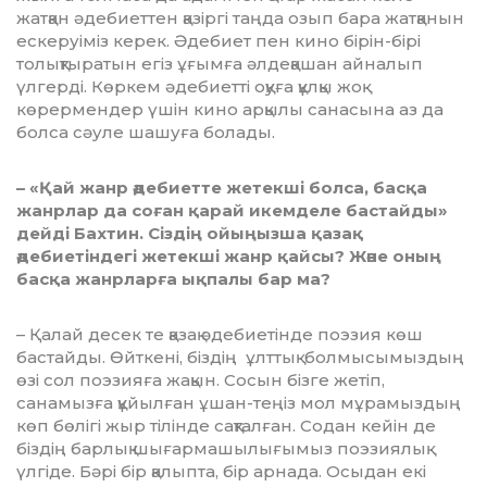
жатқан әде­биет­тен қазіргі таңда озып бара жат­қанын
ескеруіміз керек. Әде­биет пен кино бірін-бірі
толық­ты­ратын егіз ұғымға әлдеқашан айналып
үлгерді. Көркем әдебиетті оқуға құлқы жоқ
көрермендер үшін кино арқылы санасына аз да
болса сәуле шашуға болады.
– «Қай жанр әдебиетте жетекші бол­са, басқа
жанрлар да соған қарай икем­деле бастайды»
дейді Бахтин. Сіздің ойыңызша қазақ
әдебиетіндегі же­текші жанр қайсы? Және оның
бас­қа жанрларға ықпалы бар ма?
– Қалай десек те қазақ әде­бие­тін­де поэзия көш
бастайды. Өйт­кені, біздің ұлттық болмысымыз­дың
өзі сол поэзияға жақын. Сосын біз­ге жетіп,
санамызға құйылған ұшан-теңіз мол мұрамыздың
көп бөлігі жыр тілінде сақталған. Содан кейін де
біздің барлық шы­ғар­машылығымыз поэзиялық
үлгіде. Бәрі бір қалыпта, бір арнада. Осыдан екі