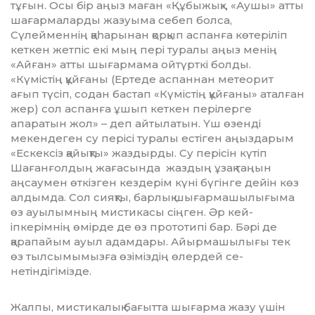
тұғын. Осы бір аңыз ма­ған «Құбыжық», «Аушы» атты
ша­ғар­маларды жазуыма себеп болса,
Сүлейменнің қаһарынан қорқып аспанға көтеріліп
кеткен жетпіс екі мың пері туралы аңыз менің
«Ай­ған» атты шығармама ойтүрткі бол­ды.
«Күмістің құйғаны (Ертеде ас­паннан метеорит
ағып түсіп, содан бас­тап «Күмістің құйғаны» атал­ған
жер) сол аспанға ұшып кет­кен перілерге
апаратын жол» – деп айтылатын. Үш өзенді
мекендеген су перісі туралы естіген аңыз­дарым
«Ескексіз қайықты» жаздырды. Су пе­рісін күтіп
Шаған­ғолдың жаға­сында жаздың ұзақ таңын
аңсау­мен өт­кізген кездерім күні бүгінге де­йін көз
алдымда. Сол сияқты, бар­лық шығармашылығыма
өз ауы­лымның мистикасы сіңген. Әр кей­
іпкерімнің өмірде де өз про­то­типі бар. Бәрі де
қарапайым ауыл адам­дары. Айырмашылығы тек
өз тыл­сымымызға өзіміздің өлердей се­
нетіндігімізде.
Жалпы, мистикалық бағытта шы­ғарма жазу үшін