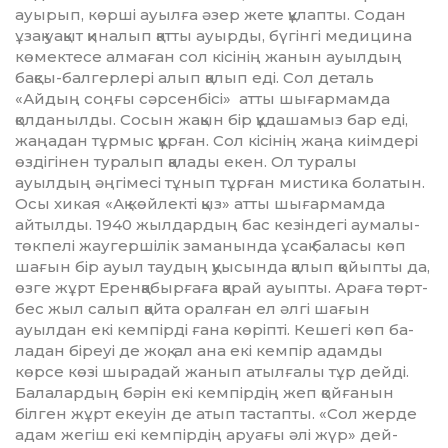
ауы­рып, көрші ауылға әзер жете құ­­лап­­ты. Содан
ұзақ уақыт қи­налып қат­ты ауырды, бүгінгі медицина
кө­мектесе алмаған сол кісінің жанын ауылдың
бақсы-балгерлері алып қалып еді. Сол деталь
«Айдың соңғы сәрсенбісі» атты шығар­мам­да
қолданылды. Сосын жақын бір құ­дашамыз бар еді,
жаңадан тұр­мыс құрған. Сол кісінің жаңа киім­дері
өзді­гінен туралып қалады екен. Ол туралы
ауылдың әңгімесі тұнып тұрған мистика болатын.
Осы хикая «Ақ көйлекті қыз» атты шығар­мамда
айтылды. 1940 жыл­дар­дың бас кезіндегі аумалы-
төк­пелі жау­гершілік заманында ұсақ баласы көп
шағын бір ауыл таудың қуы­сында қалып қойыпты да,
өзге жұрт Еренқабырғаға қарай ауыпты. Араға төрт-
бес жыл салып қай­та орал­ған ел әлгі шағын
ауылдан екі кем­пірді ғана көріпті. Кешегі көп ба­
ладан біреуі де жоқ, ал ана екі кем­пір адамды
көрсе көзі шырадай жа­нып атылғалы тұр дейді.
Ба­лалардың бәрін екі кемпірдің жеп қойғанын
білген жұрт екеуін де атып тастапты. «Сол жерде
адам же­­гіш екі кемпірдің аруағы әлі жүр» дей-