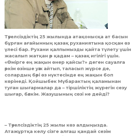
Тәуелсіздіктің 25 жылында атақонысқа ат басын
бұрған ағайынның қазақ руханиятына қосқан өз
үлесі бар. Рухани қалпымызды қайта түлету үшін
жасалып жатқан әр қадам – қазақ игілігі үшін.
«Өмірге ең жақын өнер қайсы?» деген сауалға
әркім өзінше уәж айтып, таласып жүрсе де,
солардың бәрі өз нүктесінде ең жақын боп
көрінеді. Қойшыбек Мүбарактың қаламынан
туған шығармалар да – тіршіліктің жүрегін сезу
шығар, бәлкім. Жазушының сөзі не дейді?
– Тәуелсіздіктің 25 жылы көз ал­дыңызда.
Атажұртқа келу сізге ал­ғаш қандай сезім