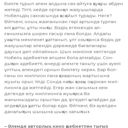
биікте тұрып әлем алдына сөз айтуға қау­қары әбден
жетеді. Тіпті, кейде ор­тан­қол жазушыларда
Нобельдің сах­насында қасқайып тұрады. Неге?
Өйткені, оның жазғанынан гөрі артында тұрған
елі қуатты, ұл­ты мықты. Біздің егемендік ал­
ғанымызға ширек ғасыр ғана болды. Алдағы
уақытта мемлекет қуат­танып, ұлт озықтанса біздің де
жазушылар әлемдік дәрежеде бағаланары
даусыз деп ойлаймын. Шын мәнісіне келгенде
Нобель әдебиетке өлшем бола алмайды. Сон­
дықтан әдебиетті, өнерді әлем­ге таныту үшін әуелі
ұлттың әлем­дегі орнын биіктету керек. Бар бол­
ғаны он миллион ғана қазақ, оның жартысына
жуығы орыс тіл­ді. Сонда нақты қазақы оқырман мил­
лионға да жетпейді. Егер жан санымыз кем
дегенде елу мил­лион­ға жуықтаса біз
жанымыздағы орыс­тан да, іргедегі қытайдан да
әлдеқайда қуатты болар едік. Өйт­кені, біз әуелден
даналықтың шыңы­на шыққан халықпыз.
– Әлемде авторлық кино әде­биет­пен тығыз