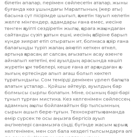
білетін апалар, перімен сөй­ле­се­тін аталар, жыны
буғанда көз ұшын­­дағы Маралтының (жер аты)
басына сүт пісірімде шығып, қаже­тін тауып келетін
желге мінген­дер, адамдары ғана емес, иесіне
төнген қауіпті сездіретін жылқы, қораға жақындаған
сайтанды сүзіп қуатын ешкі, иесінің қабіріне барып
күнде зиярат етіп отыратын ит, болмаса қазір ғана
балағыңды түріп жалаң аяқ өтіп кеткен өткел,
артыңа қа­ра­саң ат салсаң ағызатын асау өзен­ге
айналып кететіні, екі ауыл­дың арасында көшіп
жүретін құм төбелері, кеше ғана ат арқандаған қа­
зығың ертесінде алып ағаш болып көктеп
тұратындығы. Сом те­мірді демімен үрлеп балқыта
ала­тын ұсталар… Қойшы әйтеуір, ауыл­дың бар
болмысы сырлы бола­тын. Міне, осының бәрі-бәрі
тұнып тұр­ған мистика. Кез келгенімен сөйлессең
адамның ақылы бойламайтын бір тылсымның
сырын ашып бере-тұғын. Технократтық за­манда
өмір сүрсек те осы аңызға бергісіз ауыл
әңгімелері санамызға сіңді, бүгінде жасым қырыққа
кел­генімен, мен сол бала кездегі тыл­сымдарға әлі