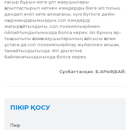
ғасыр бұрын өзге ұлт жазушылары
қалыптастырып кеткен измдердің бізге әлі толық
дендеп еніп кете алмағаны, күні бүгінге дейін
оқырмандарымыздың сол измдерді
жатырқайтындығы, сол поэ­зиялық оймен
ойлайтын­ды­ғы­мыз­да болса керек. Ал бұның ар­
тық­шылығы қазақ жазушылары­ның қайсысы қалам
ұстаса да сол поэ­зиялық ойлау жүйесінен ал­шақ­­
тамайтындығында. Ұлт дің­ге­гіне
байланатындығында болса ке­рек.
Сұхбаттасқан Б.АРЫҚБАЙ.
ПІКІР ҚОСУ
Пікір