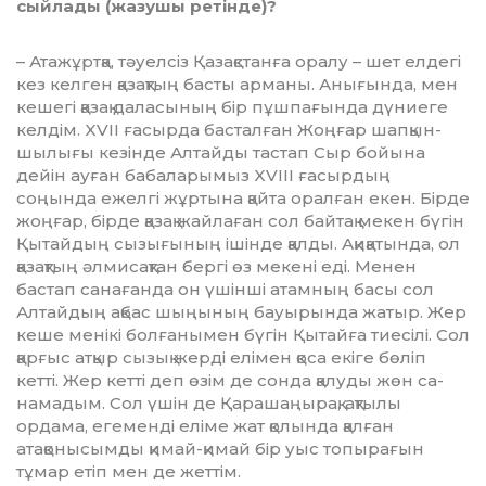
сыйлады (жазушы ретінде)?
– Атажұртқа, тәуелсіз Қа­зақ­стан­ға оралу – шет елдегі
кез келген қа­­зақтың басты арманы. Аны­ғында, мен
кешегі қазақ даласының бір пұш­пағында дүниеге
келдім. XVII ға­сырда басталған Жоңғар шап­қын­­
шылығы кезінде Алтайды тас­тап Сыр бойына
дейін ауған бабала­рымыз XVIII ғасырдың
соңында ежел­гі жұртына қайта оралған екен. Бірде
жоңғар, бірде қазақ жайлаған сол байтақ мекен бүгін
Қытайдың сызығының ішін­де қалды. Ақи­қа­тын­да, ол
қазақтың әлмисақтан бер­гі өз мекені еді. Менен
бастап са­нағанда он үшінші атамның басы сол
Алтайдың ақбас шыңының бау­ырында жатыр. Жер
кеше менікі бол­ғ­анымен бүгін Қытайға тиесілі. Сол
қарғыс атқыр сызық жерді елі­мен қоса екіге бө­ліп
кетті. Жер кет­ті деп өзім де сон­­да қалуды жөн са­­
намадым. Сол үшін де Қара­шаңы­рақ, ақтылы
ордама, егеменді еліме жат қолында қалған
атақонысымды қимай-қи­май бір уыс топырағын
тұмар етіп мен де жеттім.