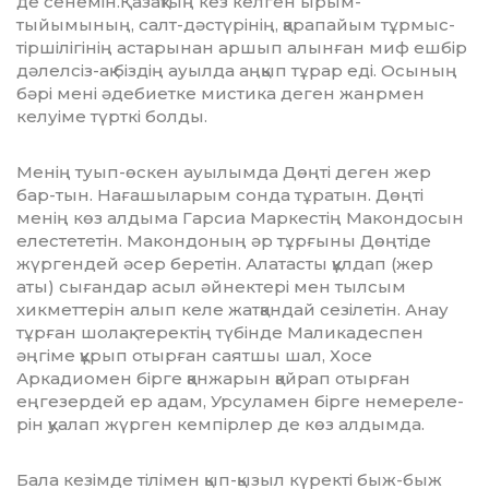
де сенемін.Қазақтың кез келген ырым-
тыйымының, салт-дәстүрінің, қарапайым тұр­мыс-
тіршілігінің астарынан аршып алын­ған миф ешбір
дәлелсіз-ақ біздің ауылда аңқып тұрар еді. Осы­ның
бәрі мені әдебиетке мис­тика деген жанрмен
келуіме түрткі болды.
Менің туып-өскен ауылымда Дөң­ті деген жер
бар-тын. Наға­шы­ларым сонда тұратын. Дөңті
менің көз алдыма Гарсиа Маркестің Макондосын
елестететін. Макондо­ның әр тұрғыны Дөңтіде
жүргендей әсер беретін. Алатасты құлдап (жер
аты) сығандар асыл әйнектері мен тыл­сым
хикметтерін алып келе жат­қандай сезілетін. Анау
тұрған шо­лақ теректің түбінде Маликадес­пен
әңгіме құрып отырған саятшы шал, Хосе
Аркадиомен бірге қан­жа­рын қайрап отырған
еңгезердей ер адам, Урсуламен бірге немереле­
рін қуалап жүрген кемпірлер де көз алдымда.
Бала кезімде тілімен қып-қы­зыл күректі быж-быж