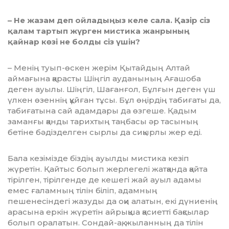
– Не жазам деп ойладыңыз келе сала. Қазір сіз
қалам тартып жүрген мис­тика жанрының
қайнар көзі не болды сіз үшін?
– Менің туып-өскен жерім Қы­тай­дың Алтай
аймағына қарасты Шің­гіл ауданының Ағашоба
деген ауы­лы. Шіңгіл, Шағанғол, Бұлғын де­ген үш
үлкен өзеннің құйған тұ­сы. Бұл өңірдің табиғаты да,
та­би­ғатына сай адамдары да өзгеше. Қа­дым
заманғы қанды тарихтың таң­басы әр тасының
бетіне бә­діз­дел­ген сырлы да сиқырлы жер еді.
Бала кезімізде біздің ауылды мистика кезіп
жүретін. Қайтыс болып жерлегелі жатқанда қайта
тірілген, тірілгенде де кешегі жай ауыл адамы
емес ғаламның тілін біліп, адамның
пешенесіндегі жазуды да оқи алатын, екі дүниенің
арасына еркін жүретін айрықша қасиетті бақсылар
болып оралатын. Сондай-ақ, жыланның да ті­лін