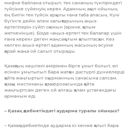
мифке байлана оты­рып, тек сананың түкпіріндегі
түйсікке сүйенуің керек. Адамның ақыл-ойының
ең биігін тек түйсік арқылы ғана таба аласың. Күні
бү­гінге дейін әлем халықтарының аңыз-
ертегілерін сүйіп оқи­мын (әрине, қолым
жеткенінше). Бізде «аңыз-ертегі тек балалар үшін
ғана ке­рек» деген жаңсақ ұғым қалып­тасқан. Кез
келген аңыз-ертегі адам­ның жасының өсуіне
қарай жаңа ой салып отырады.
Қазақтың көшпелі өмірімен бір­ге ұмыт болып, ел
есінен ұмы­тылып бара жатқан дәстүрлі дүние­лер­ді
қайта жаңғыртып оқыр­ман­ның санасына салсам,
қазақы мис­­тиканы қазақ прозасында қай­та
жаңғыртсам деген ой алғаш қа­лам ұстағандағы
арманым еді.
– Қазақ әдебиетіндегі аударма туралы ойыңыз?
– Қазақ әдебиетінде аударма ісі кен­же қалып бара