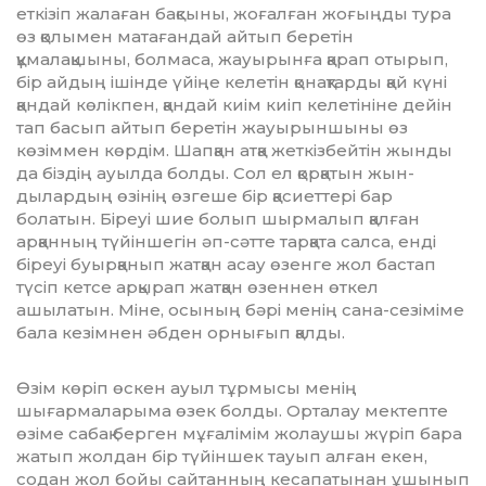
еткізіп жа­ла­ған бақсыны, жоғалған жоғыңды тура
өз қолымен матағандай айтып беретін
құмалақшыны, болмаса, жауы­рынға қарап отырып,
бір ай­дың ішінде үйіңе келетін қо­нақ­тарды қай күні
қандай көлікпен, қан­дай киім киіп келетініне дейін
тап басып айтып беретін жауырыншыны өз
көзіммен көрдім. Шапқан атқа жеткізбейтін жынды
да біздің ауыл­да болды. Сол ел қорқатын жын­
дылардың өзінің өзгеше бір қасиеттері бар
болатын. Біреуі шие бо­лып шырмалып қалған
арқан­ның түйіншегін әп-сәтте тарқата сал­са, енді
біреуі буырқанып жат­қан асау өзенге жол бастап
түсіп кет­се арқырап жатқан өзеннен өт­кел
ашылатын. Міне, осының бәрі менің сана-сезіміме
бала кезімнен әбден орнығып қалды.
Өзім көріп өскен ауыл тұрмысы ме­нің
шығармаларыма өзек болды. Орталау мектепте
өзіме сабақ берген мұғалімім жолаушы жүріп бара
жатып жолдан бір түйіншек тауып алған екен,
содан жол бойы сай­тан­ның кесапатынан ұшынып