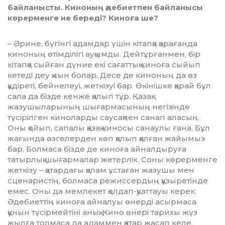
байланысты. Кино­ның әдебиетпен байланысы
көрер­мен­ге не береді? Киноға ше?
– Әрине, бүгінгі адамдар үшін кітапқа қарағанда
киноның өтім­ді­лігі ауқымды. Дейтұрғанмен, бір
кітапқа сыйған дүние екі сағаттық ки­ноға сыйып
кетеді деу қиын бо­лар. Десе де киноның да өз
құдіреті, бей­нелеуі, жеткізуі бар. Өкінішке қа­рай бұл
сала да бізде кенже қалып тұр. Қазақ
жазушыларының шы­ғар­масының негізінде
түсірілген киноларды саусақпен санап ала­сың.
Оны қойып, сапалы қазақ ки­носы санаулы ғана. Бұл
жағында өзгелерден көп қалып қалған жайы­мыз
бар. Болмаса бізде де ки­ноға айналдыруға
татырлық шы­ғармалар жетерлік. Соны көрер­менге
жеткізу – қатардағы қалам ұста­ған жазушы мен
сценаристің, болмаса режиссердың құзыретінде
емес. Оны да мемлекет қолдап-қуаттауы керек.
Әдебиеттің киноға ай­налуы өнерді асырмаса
құнын тү­сірмейтіні анық. Кино өнері тари­хы жүз
жылға толмаса да адаммен қатар жасап келе