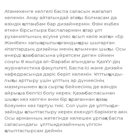
Атамекенге келгелі баспа саласын жағалап
келемін. Анау айта­тын­­дай атақты болмасам да
өзіндік қол­таңбам бар дизайнермін. Өзім ең­бек
еткен бірсыпыра баспалармен қатар ұлт
руханиятының өсуі­не үлес қосып келе жатқан «Ер
Жә­нібек» халықарылық қоғамдық қо­ры шығарған
кітаптардың дизайны менің қолымнан шықты. Осы
өнерді қазақ баласына үйрет­сем деген оймен
соңғы 8 жылда әл-Фараби атындағы ҚазҰУ-дің
журналистика факультеті, Баспа ісі және дизайн
кафедрасында дәріс беріп келемін. Ұлттық құн­ды­
лықты арттыру үшін ұлттың әр дү­ниесінің
мазмұнымен қоса сырт­қы бейнесінің де өзіндік
айрықша бел­гісі болу керек. Қазақ баспасынан
шыққан кез келген өнім бір қа­рағаннан қазақы
бояумен көз тар­туы тиіс. Сол үшін де ұлттық ди­
зайнды қалыптастыру керек екен­дігі бәрімізге аян.
Осы арман­ның жетегінде келешек ұрпаққа бас­па
саласындағы ұлттық ди­зайн­­ның үлгісін
қалыптастырсам дей­мін.