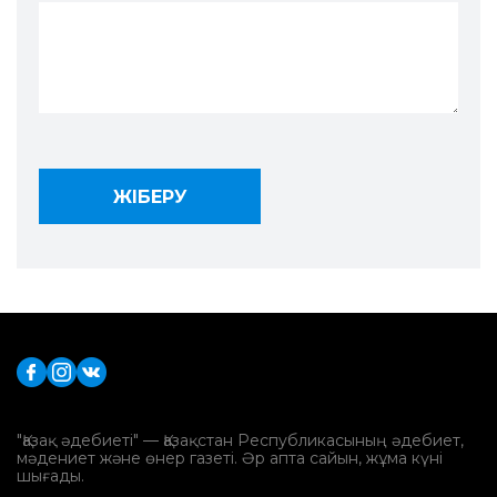
"Қазақ әдебиеті" — Қазақстан Республикасының әдебиет,
мәдениет және өнер газеті. Әр апта сайын, жұма күні
шығады.