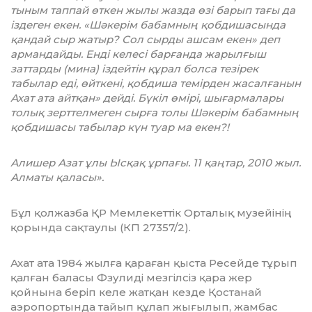
тыным таппай өткен жылы жазда өзі барып тағы да
іздеген екен. «Шәкерім бабамның қобди­шасында
қандай сыр жатыр? Сол сырды ашсам екен» деп
армандайды. Енді келесі барғанда жарылғыш
заттарды (мина) іздейтін құрал болса тезірек
табылар еді, өйткені, қобдиша темірден жасалғанын
Ахат ата айтқан» дейді. Бүкіл өмірі, шығармалары
толық зерттелмеген сырға толы Шә­керім бабамның
қобдишасы табылар күн туар ма екен?!
Алишер Азат ұлы Ысқақ ұрпағы. 11 қаңтар, 2010 жыл.
Алматы қаласы».
Бұл қолжазба ҚР Мемлекеттік Орталық музейінің
қорында сақтаулы (КП 27357/2).
Ахат ата 1984 жылға қараған қыста Ресейде тұрып
қал­ған баласы Фзулиді мезгілсіз қара жер
қойнына беріп келе жатқан кезде Қостанай
аэропортында тайып құлап жы­ғы­лып, жамбас