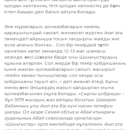
қолдан келгеннің, тіпті қолдан келместің де бәрін
істеп баққан деп батыл айтуға болады.
Әке мұраларын, қолжазбаларын көзінің
қарашығындай сақтап, жинақтап жүрген Ахат ата
төмендегі айрықша тосын тағдырлы жайды жиі
еске алатын болған… Сол бір темірдей тәртіп
орнатқан қатал заманда, 12-13 жас шамасы
кезінде, әкесі Шәкерім бірде оны Шыңғыстаудың
құзына апарған. Сол жерде бір темір қобдишаның
ішіне жазған қолжазбаларын салып, жасырып
«Кейін заман тынышталар, сол кезде осы
қобдишаны тауып ал», – деп аманат етеді. Бұны
менің әкем Әлішердің жазып қалдырған мына
қолжазбасынан оқуға болады:
«Сырлы қобдиша» –
бұл 1979 жылдың жаз айлары болатын. Шәкерім
бабамның ұлы Ахат ата бір күні маған телефон
шалды. Ол кезде Семей облысы Абай атындағы
ауданының Абай совхозында орналасқан
«Шыңғыстау» орта мектебінде мұғаліммін. Ахат ата