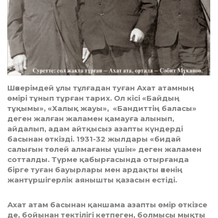
Шәкерімдей ұлы тұлғадан туған Ахат атамның
өмірі тұнып тұрған тарих. Ол кісі «Байдың
тұқымы», «Халық жауы», «Бандиттің баласы»
деген жалған жаламен қамауға алынып,
айдалып, адам айтқысыз азапты күндерді
басынан өткізді. 1931-32 жылдары «бидай
салығын төлей алмағаны үшін» деген жаламен
сотталды. Түрме қабырғасында отырғанда
бірге туған бауырлары мен ардақты әкенің
жантүршігерлік аянышты қазасын естіді.
Ахат атам басынан қаншама азапты өмір өткізсе
де, бойынан тектілігі кетпеген, болмысы мықты