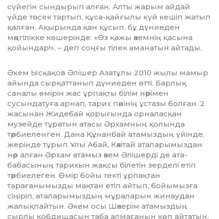
сүйегін сындырып алған. Алты жарым айдай
үйде төсек тартып, құса-қайғылы күй кешіп жатып
қалған. Ақырында қан құсып, бұ дүниеден
мәңгілікке көшерінде: «Өз қажы әкемнің қасына
қойындар!», – деп соңғы тілек аманатын айтады.
Әкем Ысқақов Әлішер Азатұлы 2010 жылы мамыр
айын­да сырқаттанып дүниеден өтті. Барлық
саналы өмірін жас ұрпақты білім нәрімен
сусындатуға арнап, тарих пәні­нің ұстазы болған. 2
жасынан Жидебай қорығында орна­лас­қан
музейде тұратын атасы Әрхамның қолында
тәрбиеленген. Дана Құнанбай атамыздың үйінде,
жерінде тұрып Ұлы Абай, Кәкітай аталарымыздан
нәр алған Әрхам атамыз әкем Әлішерді де ата-
бабасының тарихын жақсы білетін зерделі етіп
тәрбиелеген. Өмір бойы текті ұрпақтан
тарағанымызды мақтан етіп айтып, бойымызға
сіңіріп, аталарымыздың мұраларын жинаудан
жалықпайтын. Әкем осы Шәкерім атамыздың
сырлы қобдишасын таба алмағанын көп айтатын.