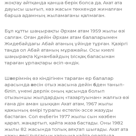
жоқтау айтқанда қанша берік болса да, Ахат ата
дауысы шығып, көз жасын төккенде жиналған
барша адамның жыламағаны қалмаған.
Бұл құтты шаңырақты Әрхам атам 1959 жылы өзі
сал­ған. Оған дейін Әрхам атам балаларымен
Жидебайдағы Абай атаның үйінде тұрған. Қазіргі
таңда ол Абай атаның мұражайы. Осы киелі
шаңырақта Құнанбайдың Ысқақ баласынан
тараған ұрпақтары өсіп-өндік.
Шәкерімнің өз кіндігінен тараған ер балалар
арасында әкесін отыз жасына дейін әбден танып-
біліп, үнемі дер­лік оның қасында болып
отызыншы жылдардың «тазар­туы­нан» жалғыз өзі
ғана дін аман шыққан Ахат атам, 1967 жылы
қажының өмірі туралы естелік-эссе жазуды
бастаған. Сол еңбегін 1977 жылы сын көзбен
қарап, жаңар­тып, қайта жаза бастады. Оны 1982
жылы 82 жасында то­лық аяқтап шығады. Ахат ата
қажы әкесі тұлғасын хал­қы­на қайта оралтуда