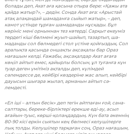
болады деп, Ахат аға қасына отыра бере: «Қажы ата
қайда жатыр?», – дедім. Сонда Ахат аға: «Арыстай
атақ алақандай шамаданға сыйып жатыр», – деп,
камот үстінде тұрған шамаданды нұсқады. Бұл
көрініс мені орнымнан тез көтерді. Сарқыт екеуміз
төрдегі кіші бөлмені жуып-шайып, тазартып, ша­
маданды сол бөлмедегі стол үстіне қойғыздық. Сол
ара­лықта қасында оншақты ақсақалы бар Ораз
нағашым кел­ді. Ғажабы, ақсақалдар Ахат ағаға
көңіл айтып емес, қайы­рлы болсын, ұл туғанға күн
туар деген үмітіміз ақтал­ды деп, күлімдей
сәлемдессе де, кейбірі көздеріне жас алып, кейбірі
дауысын шығара жылап, арманын айтып сә­
лемдесті.
«Ел іші – алтын бесік» деп тегін айтпаған ғой, сана-
салт­тары, береке-бірліктері ерекше еді-ау, асыл
ағайын-туыс, көрші-қолаңдардың. Күн бата әкемнің
80-90 кісі еркін сыятын кең бөлмесі келушілерге
лық толды. Келушілер тарқаған соң, Ораз нағашым,