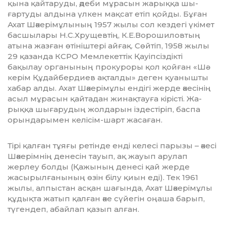
қына қайтаруды, әдеби мұрасын жарыққа шы­
ғартуды ал­дына үлкен мақсат етіп қойды. Бұған
Ахат Шә­керімұлы­ның 1957 жылы сол кездегі үкімет
басшылары Н.С.Хрущев­тің, К.Е.Ворошиловтың
атына жазған өті­ніш­тері айғақ. Сөйтіп, 1958 жылы
29 қазанда КСРО Мемлекеттік Қауіп­сіздікті
бақылау органының прокуро­ры қол қойған «Шә­
керім Құдайбердиев ақталды» деген қуа­нышты
хабар алды. Ахат Шәкерімұлы ендігі жерде әке­сінің
асыл мұрасын қай­тадан жинақтауға кірісті. Жа­
рыққа шығарудың жолда­рын іздестіріп, баспа
орындары­мен келісім-шарт жаса­ған.
Тірі қалған тұяғы ретінде енді келесі парызы – әкесі
Шәкерімнің денесін тауып, ақ жауып арулап
жерлеу болды (Қажының денесі қай жерде
жасырылғанының өзін білу қиын еді). Тек 1961
жылы, алпыстан асқан шағында, Ахат Шәкерімұлы
құдықта жатып қалған әке сүйегін оңаша барып,
түгендеп, абайлап қазып алған.