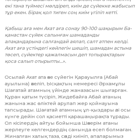
екі тана түймесі мөлдіреп, киім де сүйекке жабысып
тұр екен. Бірақ қол тиген соң киім үгіліп кетті.
Қабыш аға мен Ахат аға сонау 90-100 шақырым Ба­
қанастан сүйек салынған шамаданды
алақандарына салғандай аялап, салт атпен келді.
Ахат аға үстіндегі көй­легін шешіп, шамадан астына
төсеп, сүйектер қажалмасын деп топырақтарын
қоса салып отырыпты…».
Осылай Ахат ата әке сүйегін Қарауылға (Абай
ауылына) әкеліп, Ысқақтың немересі Әрхамұлы
Шағатай атам­ның үйінде жаназасын шығарған.
Құран қатым түсіріп, Жидебайға Абай атаның
жанына жас өліктей арулап жер қойнауына
тапсырады. Шағатай атамның ұл-қыздары әлі осы
күнге дейін сол қасиетті қарашаңырақта тұрады.
Ол кісі­л­ердің айтуы бойынша Шәкерім атаны
жерлеуге кел­гендердің санында есеп болмаған.
Жиналған халық таза, сәнді киініп, апаларымыз