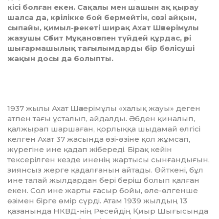
кісі болған екен. Сақалы мен шашын ақ қырау
шалса да, кәрілікке бой бермейтін, сөзі айқын,
сыпайы, қимыл-әрекеті ширақ Ахат Шәкерімұлы
жазушы Сәбит Мұқановпен түйдей құрдас, әрі
шығармашылық тағылымдарды бір бөлісуші
жақын досы да болыпты.
1937 жылы Ахат Шәкерімұлы «халық жауы» деген
ат­пен тағы ұсталып, айдалды. Әбден қиналып,
қалжырап шар­шаған, қорлыққа шыдамай өлгісі
келген Ахат 37 жа­сында өзі-өзіне қол жұмсап,
жүрегіне ине қадап жібереді. Бі­рақ кейін
тексерілген кезде иненің жартысы сын­ған­ды­ғын,
зиянсыз жерге қадалғанын айтады. Өйткені, бұл
ине талай жылдардан бері беріш болып қалған
екен. Сол ине жарты ғасыр бойы, өле-өлгенше
өзімен бірге өмір сүр­ді. Атам 1939 жылдың 13
қазанында НКВД-нің Ре­сей­дің Қиыр Шы­ғысында