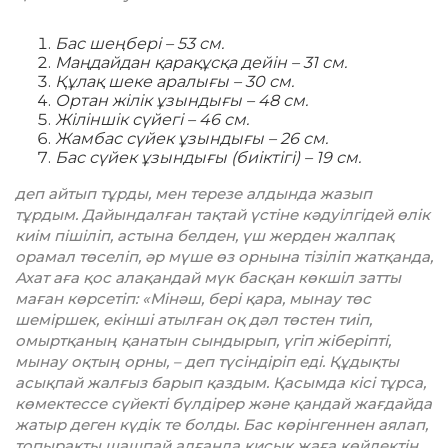
Бас шеңбері – 53 см.
Маңдайдан қарақұсқа дейін – 31 см.
Құлақ шеке аралығы – 30 см.
Ортан жілік ұзындығы – 48 см.
Жіліншік сүйегі – 46 см.
Жамбас сүйек ұзындығы – 26 см.
Бас сүйек ұзындығы (биіктігі) – 19 см.
деп айтып тұрды, мен терезе алдында жазып
тұрдым. Дайын­далған тақтай үстіне кәдуілгідей өлік
киім пішіліп, астына белден, үш жерден жалпақ
орамал төселіп, әр мүше өз орнына тізіліп жатқанда,
Ахат аға қос алақандай мүк басқан көкшіл затты
маған көрсетіп: «Мінәш, бері қара, мынау төс
шеміршек, екінші атылған оқ дәл төстен тиіп,
омыртқаның қанатын сындырып, үгіп жіберіпті,
мынау оқтың орны, – деп түсіндіріп еді. Құдықты
асықпай жалғыз барып қаздым. Қасымда кісі тұрса,
көмектессе сүйекті бүлдірер және қандай жағдайда
жатыр деген күдік те болды. Бас көрінгеннен аялап,
топырақты шашпай алғанда қисық жаға көйлектің