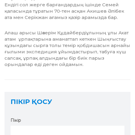
Ендігі сол жерге барғандардың ішінде Семей
қаласында тұратын 70-тен асқан Акишев Әлібек
ата мен Серікжан ағамыз қазір арамызда бар.
Алаш арысы Шәкерім Құдайбердіұлының ұлы Ахат
атам ұрпақтарына аманаттап кеткен Шыңғыстау
құзындағы сырға толы темір қобдишасын арнайы
ғылыми экспедиция ұйымдастырып, табуға күш
салсақ, ұрпақ алдындағы бір биік парыз
орындалар еді деген ойдамын.
ПІКІР ҚОСУ
Пікір