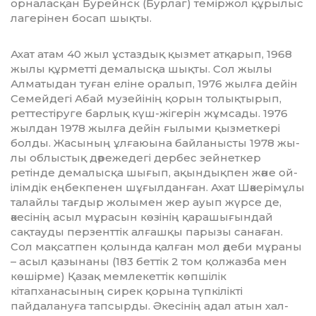
орналасқан Бурейнск (Бурлаг) те­міржол құрылыс
лагерінен босап шықты.
Ахат атам 40 жыл ұстаздық қызмет атқарып, 1968
жы­лы құрметті демалысқа шықты. Сол жылы
Алматыдан ту­ған еліне оралып, 1976 жылға дейін
Семейдегі Абай му­зейінің қорын толықтырып,
реттестіруге барлық күш-жі­герін жұмсады. 1976
жылдан 1978 жылға дейін ғылыми қыз­меткері
болды. Жасының ұлғаюына байланысты 1978 жы­
лы облыстық дәрежедегі дербес зейнеткер
ретінде де­малысқа шығып, ақындықпен және ой-
ілімдік ең­бек­пе­нен шұғылданған. Ахат Шәкерімұлы
талайлы тағдыр жо­лымен жер ауып жүрсе де,
әкесінің асыл мұрасын кө­зінің қара­шығындай
сақтауды перзенттік алғашқы па­рызы санаған.
Сол мақсатпен қолында қалған мол әдеби мұраны
– асыл қазынаны (183 беттік 2 том қолжазба мен
көшірме) Қазақ мемлекеттік көпшілік
кітапханасының сирек қорына түп­кілікті
пайдалануға тапсырды. Әкесінің адал атын хал­­