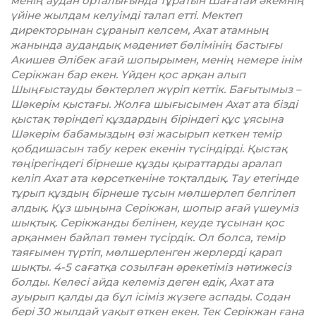
менің аудан орталығында тұратын Шағатай әкем­нің
үйіне жылдам келуімді талап етті. Мектеп
директоры­нан сұранып келсем, Ахат атамның
жанында аудандық мәдениет бөлімінің бастығы
Акишев Әлібек ағай шопырымен, менің немере інім
Серікжан бар екен. Үйден қос арқан алып
Шыңғыстауды бөктерлеп жүріп кеттік. Бағытымыз –
Шәкерім қыстағы. Жолға шығысымен Ахат ата бізді
қыстақ төріндегі құздардың біріндегі құс ұясына
Шәкерім бабамыздың өзі жасырып кеткен темір
қобди­шасын табу керек екенін түсіндірді. Қыстақ
төңірегіндегі бірнеше құзды қыраттарды аралап
келіп Ахат ата көрсет­кеніне тоқталдық. Тау етегінде
тұрып құздың бір­неше тұсын мөлшерлеп белгілеп
алдық. Құз шыңына Серік­жан, шопыр ағай үшеуміз
шықтық. Серікжанды белінен, кеуде тұсынан қос
арқанмен байлап төмен түсірдік. Ол болса, темір
таяғымен түртіп, мөлшерленген жерлерді қарап
шықты. 4-5 сағатқа созылған әрекетіміз нәтижесіз
болды. Келесі айда келеміз деген едік, Ахат ата
ауырып қалды да бұл ісіміз жүзеге аспады. Содан
бері 30 жылдай уақыт өткен екен. Тек Серікжан ғана