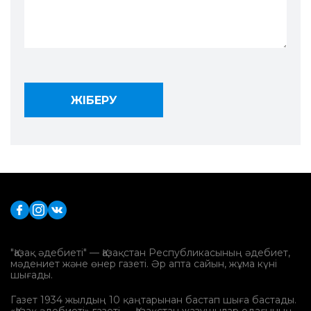
"Қазақ әдебиеті" — Қазақстан Республикасының әдебиет,
мәдениет және өнер газеті. Әр апта сайын, жұма күні
шығады.
Газет 1934 жылдың 10 қаңтарынан бастап шыға бастады.