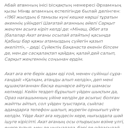
Абай атамның інісі Ысқақтың немересі Әрхамның
қызы Мінәш апамның естелігінде былай делінген:
«1961 жылдың 6 тамызы күні кешке көрші тұратын
әкемнің үйіндегі Шағатай ағамның әйелі Сарқыт
жеңгем асыға кіріп келді де: «Мінәш, Әбәт ата
(балалар Ахат ағаны осылай атайтын) қасында
Қабыш бар қажы атамыздың сүйегін қазып
әкеліпті», – деді. Сүйектің Бақанаста екенін білсем
де, мен де сасқалақтап қайдан, қалай дей салып,
Сарқыт жеңгемнің соңынан ердім.
Ахат аға өте берік адам еді ғой, менен сүйінші сұра­
ған­дай: «Қалқам, атаңды алып келдік», деп мені
құшақтағаннан басқа ешнәрсе айтуға шамасы
келмеді. Кейін тездеп бұрылып үйден шықтым да,
Ораз нағашымның үйіне кел­дім де асығыс болған
жайтты айтып, сол үйден туыстарға, сыйлас
адамдарға телефон шалып, жүрегім орнығып үйге
келдім. Үйде Ахат аға кеудесін кере, нығыздала шәй
ішуге кірісіпті. Ахат ағаның осы отырысын өзіме үлгі,
өнеге тұтып, мен де нығыздала, бәрі де ойдағыдай