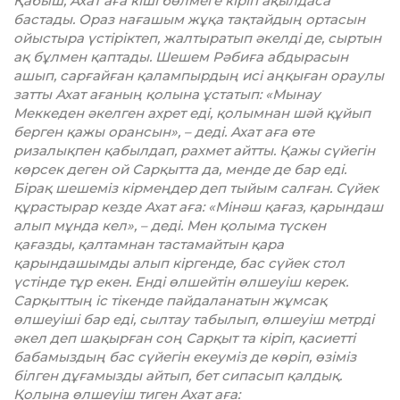
Қабыш, Ахат аға кіші бөлмеге кіріп ақылдаса
бастады. Ораз нағашым жұқа тақтайдың ортасын
ойыстыра үстіріктеп, жалтыратып әкелді де, сыртын
ақ бұлмен қаптады. Шешем Рәбиға абдырасын
ашып, сарғайған қалампырдың исі аңқыған ораулы
затты Ахат ағаның қолына ұстатып: «Мынау
Меккеден әкелген ахрет еді, қолымнан шәй құйып
берген қажы орансын», – деді. Ахат аға өте
ризалықпен қабылдап, рахмет айтты. Қажы сүйегін
көрсек деген ой Сарқытта да, менде де бар еді.
Бірақ шешеміз кірмеңдер деп тыйым салған. Сүйек
құрастырар кезде Ахат аға: «Мінәш қағаз, қарындаш
алып мұнда кел», – деді. Мен қолыма түскен
қағазды, қалтамнан тастамайтын қара
қарындашымды алып кіргенде, бас сүйек стол
үстінде тұр екен. Енді өлшейтін өлшеуіш керек.
Сарқыттың іс тікенде пайдаланатын жұмсақ
өлшеуіші бар еді, сылтау табылып, өлшеуіш метрді
әкел деп шақырған соң Сарқыт та кіріп, қасиетті
баба­мыз­дың бас сүйегін екеуміз де көріп, өзіміз
білген дұғамызды айтып, бет сипасып қалдық.
Қолына өлшеуіш тиген Ахат аға: