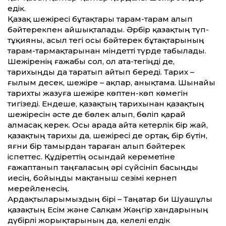
едік.
Қазақ шежіресі бұтақтары тарам-тарам алып
бәйтерекпен айшықталады. Әрбір қазақтың түп-
тұқияны, асыл тегі осы бәйтерек бұтақтарының
тарам-тармақтарынан міндетті түрде табылады.
Шежіренің ғажабы сол, ол ата-тегіңді де,
тарихыңды да таратып айтып береді. Тарих –
ғылым десек, шежіре – ақпар, анықтама. Шынайы
тарихты жазуға шежіре көптен-көп көмегін
тигізеді. Ендеше, қазақтың тарихынан қазақтың
шежіресін әсте де бөлек алып, бөліп қарай
алмасақ керек. Осы арада айта кетерлік бір жай,
қазақтың тарихы да, шежіресі де ортақ, бір бүтін,
яғни бір тамырдан тараған алып бәйтерек
іспеттес. Құдіреттің осындай кереметіне
ғажаптанып таңғаласың әрі сүйсініп басыңды
иесің, бойыңды мақтаныш сезімі кернеп
мерейленесің.
Ардақтыларымыздың бірі – Таңатар би Шуашұлы
қазақтың Есім және Салқам Жәңгір хандарының
дүбірлі жорықтарының да, келелі елдік