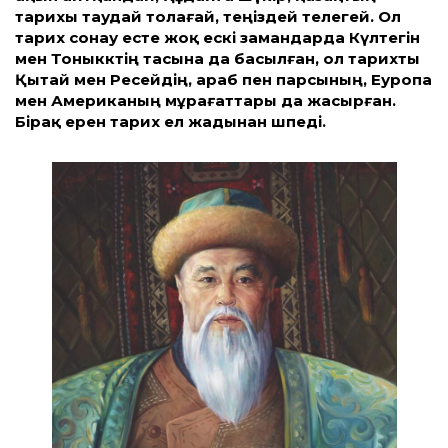
тарихы таудай толағай, теңіздей телегей. Ол
тарих сонау есте жоқ ескі замандарда Күлтегін
мен Тоныкөктің тасына да басылған, ол тарихты
Қытай мен Ресейдің, араб пен парсының, Еуропа
мен Американың мұрағаттары да жасырған.
Бірақ ерен тарих ел жадынан өшпеді.