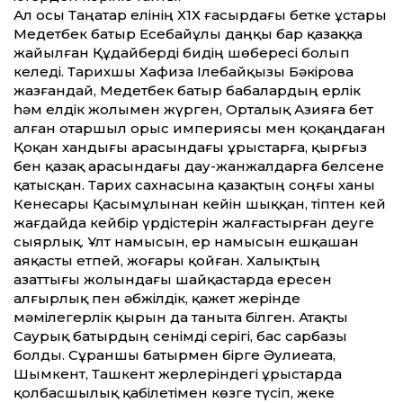
Ал осы Таңатар елінің Х1Х ғасырдағы бетке ұстары
Медетбек батыр Есебайұлы даңқы бар қазаққа
жайылған Құдайберді бидің шөбересі болып
келеді. Тарихшы Хафиза Ілебайқызы Бәкірова
жазғандай, Медетбек батыр бабалардың ерлік
һәм елдік жолымен жүрген, Орталық Азияға бет
алған отаршыл орыс империясы мен қоқаңдаған
Қоқан хандығы арасындағы ұрыстарға, қырғыз
бен қазақ арасындағы дау-жанжалдарға белсене
қатысқан. Тарих сахнасына қазақтың соңғы ханы
Кенесары Қасымұлынан ке­йін шыққан, тіптен кей
жағдайда кейбір үрдістерін жалғастырған деуге
сыярлық. Ұлт намысын, ер намысын ешқашан
аяқасты етпей, жоғары қойған. Халықтың
азаттығы жолындағы шайқастарда ересен
алғырлық пен әбжілдік, қажет жерінде
мәмілегерлік қырын да таныта білген. Атақты
Саурық батырдың сенімді серігі, бас сарбазы
болды. Сұраншы батырмен бірге Әулиеата,
Шымкент, Ташкент жерлеріндегі ұрыстарда
қолбасшылық қабілетімен көзге түсіп, жеке