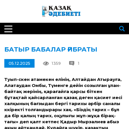
БАТЫР БАБАЛАР ҒИБРАТЫ
05.12.2025
1359
1
Туып-өскен атамекен елінің, Алтайдан Атырауға,
Алатаудан Омбы, Түменге дейін созылған ұлан-
байтақ жерінің, қарағайға қарсы біткен
бұтақтай қайсарланған қазақ деген қасиет иесі
халқының бағзыдан бергі тарихы әрбір саналы
көкіректі толғандырары хақ. «Біздің тарих – бұл
да бір қалың тарих, оқулығы жұп-жұқа бірақ-
тағы» деп қалт кетпес Қадыр Мырзалиев абыз
ақын айтқандай, Құдайға шүкір, қазақтың