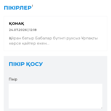
1
ПІКІРЛЕР
ҚОНАҚ
24.07.2026 | 12:18
Қайран батыр Бабалар бүгінгі рухсыз Ұрпақты
көрсе қайтер екен…
ПІКІР ҚОСУ
Пікір