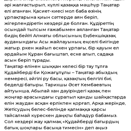
әрі жалғастырып, күллі қазаққа мәшһүр Таңатар
елі атанған. Қасиет-киесі мол баба өзінің
ұрпақтарына қиын сәттерде аян беріп,
жігерлендіретін кездері де болған. Құдіреттің
осындай тылсым ғажабымен аяланған Таңатар
бидің бейіті Алматы облысының Еңбекшіқазақ
ауданындағы Асы жайлауының еңселі биігінде
жатыр. Өркен жа­йып өскен ұрпағы, бір қауым ел
әрдайым Құран бағыштап, еске алып, садақа
асын беріп тұрады.
Таңатар елінен шыққан келесі бір тау тұлға
Құдайберді би Қожағұлұлы – Таңатар абыздың
немересі, әйгілі ру басы, қазақтың белгілі биі,
беделді батыры. Тарихшы Әсет Кембаевтың
айтуынша, Абылай хан дәуіріндегі қазақ пен
жоңғар арасындағы сұрапыл қанды шайқастарда
елін жаудан асқан ерлікпен қорғап, Арқа жерінде,
Жетісудың белес-белінде қалмаққа қарсы
тайсалмай күрескен даңқты баһадүр бабамыз.
Сол кездері жау қалмақ «Құдайберді батырдың
батық шоқпары басыңа тимесін» деп аңыз