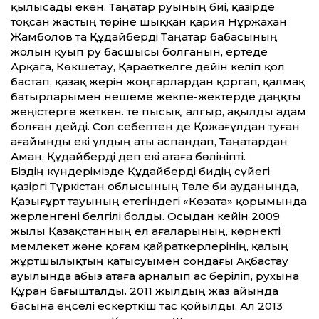
қылысады екен. Таңатар руының биі, қазірде
тоқсан жастың төріне шыққан қария Нұржахан
Жамболов та Құдайберді Таңатар бабасының
жолын қуып ру басшысы болғанын, ертеде
Арқаға, Көкшетау, Қараөткелге дейін келіп қол
бастап, қазақ жерін жоңғарлардан қорғап, қалмақ
батырларымен нешеме жекпе-жектерде даңқты
жеңістерге жеткен. Өте пысық, алғыр, ақылды адам
болған дейді. Сол себептен де Қожағұлдан туған
ағайынды екі ұлдың аты аспандап, Таңатардан
Аман, Құдайберді деп екі атаға бөлініпті.
Біздің күндерімізде Құдайберді бидің сүйегі
қазіргі Түркістан облысының Төле би ауданында,
Қазығұрт тауының етегіндегі «Көзата» қорымында
жерленгені белгілі болды. Осыдан кейін 2009
жылы Қазақстанның ел ағаларының, көрнекті
мемлекет және қоғам қайраткерлерінің, қалың
жұртшылықтың қатысуымен сондағы Ақбастау
ауылында абыз атаға арналып ас беріліп, рухына
Құран бағышталды. 2011 жылдың жаз айында
басына еңселі ескерткіш тас қойыл­ды. Ал 2013