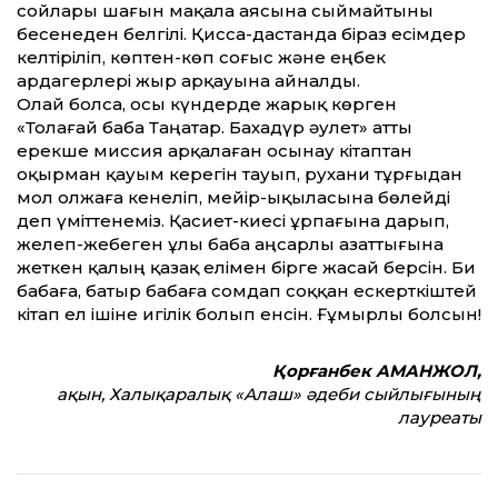
сойлары шағын мақала аясына сыймайтыны
бесенеден белгілі. Қисса-дастанда біраз есімдер
келтіріліп, көптен-көп соғыс және еңбек
ардагерлері жыр арқауына айналды.
Олай болса, осы күндерде жарық көрген
«Толағай баба Таңатар. Бахадүр әулет» атты
ерекше миссия арқалаған осынау кітаптан
оқырман қауым керегін тауып, рухани тұрғыдан
мол олжаға кенеліп, мейір-ықыласына бөлейді
деп үміттенеміз. Қасиет-киесі ұрпағына дарып,
желеп-жебеген ұлы баба аңсарлы азаттығына
жеткен қалың қазақ елімен бірге жасай берсін. Би
бабаға, батыр бабаға сомдап соққан ескерткіштей
кітап ел ішіне игілік болып енсін. Ғұмырлы болсын!
Қорғанбек АМАНЖОЛ,
ақын, Халықаралық «Алаш» әдеби сыйлығының
лауреаты