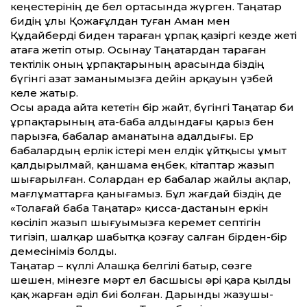
кеңестерінің де бел ортасында жүрген. Таңатар
бидің ұлы Қожағұлдан туған Аман мен
Құдайберді биден тараған ұрпақ қазіргі кезде жеті
атаға жетіп отыр. Осынау Таңатардан тараған
тектілік оның ұрпақтарының арасында біздің
бүгінгі азат заманымызға дейін арқауын үзбей
келе жатыр.
Осы арада айта кететін бір жайт, бүгінгі Таңатар би
ұрпақтарының ата-баба алдындағы қарыз бен
парызға, бабалар аманатына адалдығы. Ер
бабалардың ерлік істері мен елдік ұйтқысы ұмыт
қалдырылмай, қаншама еңбек, кітаптар жазып
шығарылған. Солардан ер бабалар жайлы ақпар,
мағлұматтарға қанығамыз. Бұл жағдай біздің де
«Толағай баба Таңатар» қисса-дастанын еркін
көсіліп жазып шығуымызға керемет септігін
тигізіп, шалқар шабытқа қозғау салған бірден-бір
демесініміз болды.
Таңатар – күллі Алашқа белгілі батыр, сөзге
шешен, мінезге мәрт ел басшысы әрі қара қылды
қақ жарған әділ биі болған. Дарынды жазушы-