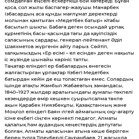
сомдалған еңселі ескерткіші бой көтереді. Бұған
қоса, сол жылы баспагер-жазушы Манарбек
Ізбасардың аса құнды мағлұмат деректерді
молынан қамтыған «Медетбек батыр» кітабы
басылып шықты. Бабаға деген осындай ұрпақ
құрметінің басы-қасында тағы да қауіпсіздік
саласының сардары, генерал-лейтенант Әділ
Шаяхметов жүргенін айту парыз. Сөйтіп,
халқымыздың «Ер есімі – ел есінде» деген нақылы
іс жүзінде шынайы көрініс тапты.
Таңатар еліндегі ер бабалардың өнегесін
жалғастырған ұрпақтар тізбегі Медетбек
батырдан кейін де еш толастаған емес. Солардың
ішінде атақты Жамбыл Жабаевтың замандасы,
1840–1927 жылдар аралығындағы аумалы-төкпелі
кезеңдерде өмір кешкен суырыпсалма төкпе
ақын Қарабек Ниязбекұлы, Қазақстанның және
Моңғол еліндегі Баян-Өлгей аймағының оқу-ағарту
ісіне еңбегі сіңген көрнекті педагог, Алматы
қалалық һәм аудандық кеңестердің депутаты
болған, Алматы қаласынан атына көше берілген
берен тұлға Тілеуберді Сауранбаев, 21 жасында