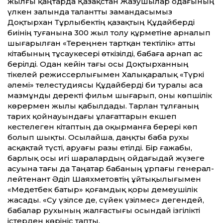
жылғы қаңтарда Қазақстан Жазушылар одағының
үлкен залында талантты замандасымыз
Доқтырхан Тұрлыбектің қазақтың Құдайберді
биінің туғанына 300 жыл толу құрметіне арналып
шығарылған «Тереңнен тартқан тектілік» атты
кітабының тұсаукесері өткізілді, бабаға арнап ас
берілді. Одан кейін тағы осы Доқтырханның
тікелей режиссерлығымен Халықаралық «Түркі
әлемі» телестудиясы Құдайберді би туралы аса
мазмұнды деректі фильм шығарып, оны көпшілік
көрермен жылы қабылдады. Тарлан тұлғаның
тарих қойнауындағы ұлағаттарын екшеп
кестелеген кітаптың да оқырманға берері көп
болып шықты. Осылайша, даңқты баба рухы
асқақтай түсті, аруағы разы етілді. Бір ғажабы,
барлық осы игі шаралардың ойдағыдай жүзеге
асуына тағы да Таңатар бабаның ұрпағы генерал-
лейтенант Әділ Шаяхметовтің ұйтықылығымен
«Медетбек батыр» қоғамдық қоры демеушілік
жасады. «Су үзілсе де, сүйек үзілмес» дегендей,
бабалар рухының жалғастығы осындай ізгілікті
істерден көрініс тапты.