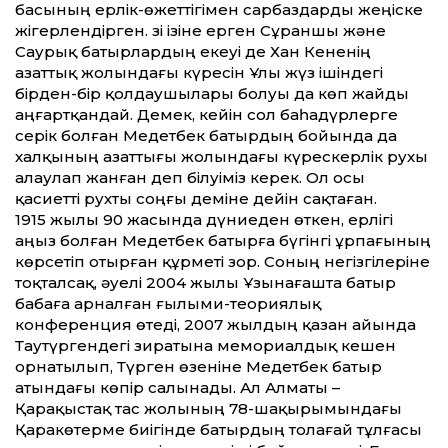
басының ерлік-өжеттігімен сарбаздарды жеңіске
жігерлендірген. Өзі ізіне ерген Сұраншы және
Саурық батырлардың екеуі де Хан Кененің
азаттық жолындағы күресін Ұлы жүз ішіндегі
бірден-бір қолдаушылары болуы да көп жайды
аңғартқандай. Демек, кейін сол баһадүрлерге
серік болған Медетбек батырдың бойында да
халқының азаттығы жолындағы күрескерлік рухы
алаулап жанған деп білуіміз керек. Ол осы
қасиетті рухты соңғы деміне дейін сақтаған.
1915 жылы 90 жасында дүниеден өткен, ерлігі
аңыз болған Медетбек батырға бүгінгі ұрпағының
көрсетіп отырған құрметі зор. Соның негізгілеріне
тоқталсақ, әуелі 2004 жылы Ұзынағашта батыр
бабаға арналған ғылыми-теориялық
конференция өтеді, 2007 жылдың қазан айында
Таутүргендегі зиратына мемориалдық кешен
орнатылып, Түрген өзеніне Медетбек батыр
атындағы көпір салынады. Ал Алматы –
Қарақыстақ тас жолының 78-шақырымындағы
Қаракөтерме биігінде батырдың толағай тұлғасы