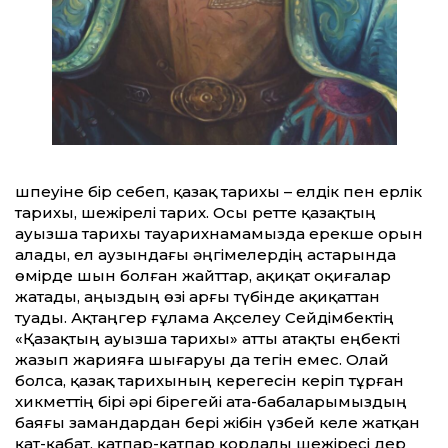
Өшпеуіне бір себеп, қазақ тарихы – елдік пен ерлік
тарихы, шежірелі тарих. Осы ретте қазақтың
ауызша тарихы тауарихнамамызда ерекше орын
алады, ел аузындағы әңгімелердің астарында
өмірде шын болған жайттар, ақиқат оқиғалар
жатады, аңыздың өзі арғы түбінде ақиқаттан
туады. Ақтаңгер ғұлама Ақселеу Сейдімбектің
«Қазақтың ауызша тарихы» атты атақты еңбекті
жазып жарияға шығаруы да тегін емес. Олай
болса, қазақ тарихының керегесін керіп тұрған
хикметтің бірі әрі бірегейі ата-бабаларымыздың
баяғы замандардан бері жібін үзбей келе жатқан
қат-қабат, қатпар-қатпар қордалы шежіресі дер