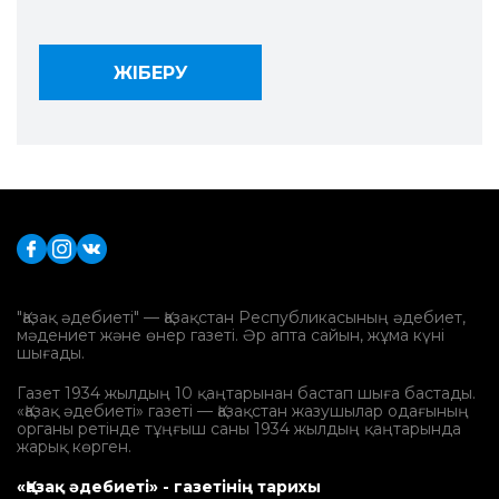
"Қазақ әдебиеті" — Қазақстан Республикасының әдебиет,
мәдениет және өнер газеті. Әр апта сайын, жұма күні
шығады.
Газет 1934 жылдың 10 қаңтарынан бастап шыға бастады.
«Қазақ әдебиеті» газеті — Қазақстан жазушылар одағының
органы ретінде тұңғыш саны 1934 жылдың қаңтарында
жарық көрген.
«Қазақ әдебиеті» - газетінің тарихы