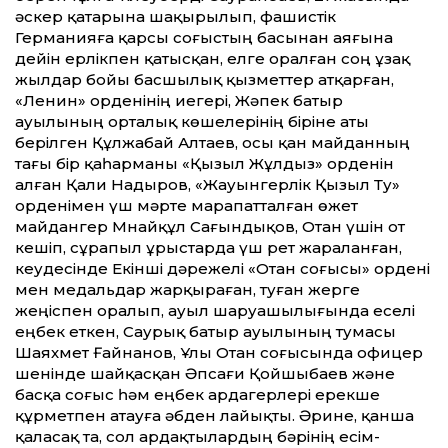
әскер қатарына шақырылып, фашистік
Германияға қарсы соғыстың басынан аяғына
дейін ерлікпен қатысқан, елге оралған соң ұзақ
жылдар бойы басшылық қызметтер атқарған,
«Ленин» орденінің иегері, Жәпек батыр
ауылының орталық көшелерінің біріне аты
берілген Құлжабай Алтаев, осы қан майданның
тағы бір қаһарманы «Қызыл Жұлдыз» орденін
алған Қали Надыров, «Жауынгерлік Қызыл Ту»
орденімен үш мәрте марапатталған өжет
майдангер Мнайқұл Сағындықов, Отан үшін от
кешіп, сұрапыл ұрыстарда үш рет жараланған,
кеудесінде Екінші дәрежелі «Отан соғысы» ордені
мен медальдар жарқыраған, туған жерге
жеңіспен оралып, ауыл шаруашылығында еселі
еңбек еткен, Саурық батыр ауылының тумасы
Шаяхмет Ғайнанов, Ұлы Отан соғысында офицер
шенінде шайқасқан Әпсағи Қойшыбаев және
басқа соғыс һәм еңбек ардагерлері ерекше
құрметпен атауға әбден лайықты. Әрине, қанша
қаласақ та, сол ардақтылардың бәрінің есім-