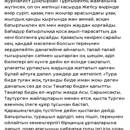
журналист Доқтырхан Тұрлыбектің жазғанына
жүгінсек, ол он жетінші ғасырда Жетісу өңірінде
өмір сүріп, қазақ пен жоңғар арасындағы ұзақ
жылдық қанды қырғында жан аямай, асқан
батырлықпен елі мен жерін жаудан қорғайды.
Баһадүр батырлыққа қоса ақыл-парасаттың да
кені болғанға ұқсайды. Қазақтың көкірек сарайы
кең, қандай мәселені болсын тереңнен
зерделейтін данагөйіне айналып, талай-талай
тығырықтан сәтімен шығарған оң шешім, әділ
биліктері әлі күнге дейін ел есінде сақталып,
ұлағатты ұрпақтың жадында жатталып қалған.
Бұлай айтуға дәлел, уәждер де жеткілікті. «Тура
биде туған жоқ, туғанды биде иман жоқ» деген
даналық сөз де осы Таңатар биден қалыпты.
Таңатар бидің ел-жұрты жазда Асы, Сарымсақты,
Таутүрген жайлауларын мекен етсе, қыста Түрген
өзенінің Ілеге құяр тұсынан бастап,
Қарашеңгелдің түстігіне дейін қыстаған дейді.
Батырлығы, турашыл әділдігі, кең пішіп, тереңнен
ойлайтын кемеңгерлігі бірқанша ұрпақтарына
дарып, олар атасының ғибратқа толы ізгі ісін одан