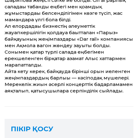
Шарипова жеңісті сәтке ие болды. Ол аграрлық
саладағы табанды еңбегі мен қоғамдық
жұмыстардағы белсенділігімен көзге түсіп, жас
мамандарға үлгі бола білді.
Ал елордадағы бизнестің әлеуметтік
жауапкершілігін қолдауға бағытталған «Парыз»
байқауының жеңімпаздары «Dar rail» компаниясы
мен Ақмола вагон жөндеу зауыты болды.
Сонымен қатар түрлі салада еңбегімен
ерекшеленген бірқатар азамат Алғыс хаттармен
марапатталды.
Айта кету керек, байқауда бірінші орын иеленген
жеңімпаздардың барлығы — кәсіподақ мүшелері.
Мерекелік жиын әсерлі концерттік бағдарламамен
аяқталып, қатысушыларға серпінділік сыйлады.
ПІКІР ҚОСУ