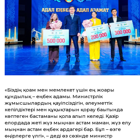
«Біздің қоғам мен мемлекет үшін ең жоғары
құндылық – еңбек адамы. Министрлік
жұмысшылардың қауіпсіздігін, әлеуметтік
кепілдіктері мен құқықтарын қорғау бағытында
көптеген бастаманы қолға алып келеді. Қазір
елордада жеті жүз мыңнан астам маман, жүз елу
мыңнан астам еңбек ардагері бар. Бұл – өзге
өңірлерге үлгі», – деді өз сөзінде министр