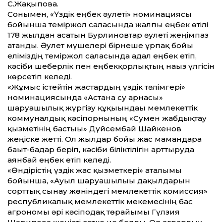
С.Жақыпова.
Сонымен, «Үздік еңбек әулеті» номинациясы
бойынша теміржол саласында жалпы еңбек өтілі
178 жылдан асатын Бурлиновтар әулеті жеңімпаз
атанды. Әулет мүшелері бірнеше ұрпақ бойы
еліміздің теміржол саласында адал еңбек етіп,
кәсіби шеберлік пен еңбекқорлықтың нағыз үлгісін
көрсетіп келеді.
«Жұмыс істейтін жастардың үздік тәлімгері»
номинациясында «Астана су арнасы»
шаруашылық жүргізу құқығындағы мемлекеттік
коммуналдық кәсіпорнының «Сумен жабдықтау
қызметінің бастығы» Дүйсембай Шайкенов
жеңіске жетті. Ол жылдар бойы жас мамандарға
бағыт-бағдар беріп, кәсіби біліктілігін арттыруда
аянбай еңбек етіп келеді.
«Өндірістің үздік жас қызметкері» аталымы
бойынша, «Ауыл шаруашылығы дақылдарын
сорттық сынау жөніндегі мемлекеттік комиссия»
республикалық мемлекеттік мекемесінің бас
агрономы әрі кәсіподақ төрайымы Гүлзия