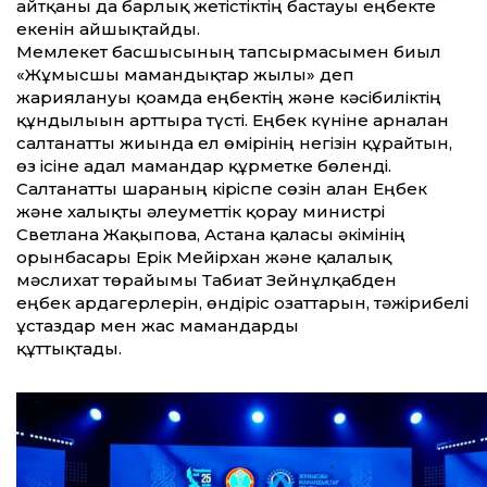
айтқаны да барлық жетістіктің бастауы еңбекте
екенін айшықтайды.
Мемлекет басшысының тапсырмасымен биыл
«Жұмысшы мамандықтар жылы» деп
жариялануы қоғамда еңбектің және кәсібиліктің
құндылығын арттыра түсті. Еңбек күніне арналған
салтанатты жиында ел өмірінің негізін құрайтын,
өз ісіне адал мамандар құрметке бөленді.
Салтанатты шараның кіріспе сөзін алған Еңбек
және халықты әлеуметтік қорғау министрі
Светлана Жақыпова, Астана қаласы әкімінің
орынбасары Ерік Мейірхан және қалалық
мәслихат төрайымы Табиғат Зейнұлқабден
еңбек ардагерлерін, өндіріс озаттарын, тәжірибелі
ұстаздар мен жас мамандарды
құттықтады.