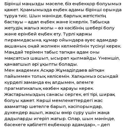
Бірінші маңызды мәселе, біз еңбекқор болуымыз
қажет. Қоғамымызда еңбек адамы бірінші орында
тұруға тиіс. Шын мәнінде, барлық жетістіктің
бастауы – адал еңбек және іскерлік. Табысқа
жетудің жалғыз жолы – өз кәсібінің шебері болу
және ерінбей еңбек ету. Түрлі қаржы
пирамидасына, құмар ойындарға әуес адамдар
ақшаның оңай жолмен келмейтінін түсінуі керек.
Маңдай терімен табыс тапқан адам оны
мақсатсыз шашып, ысырап қылмайды. Үнемшіл,
қанағатшыл әрі ұқыпты болады.
Мен академик Асқар Жұмаділдаев айтқан
пайыммен толық келісемін. Халқымыз осындай
күрделі заманда ең алдымен, әлемге
прагматикалық көзбен қарауы керек.
Жастарымыздың санасы сергек, еті тірі, ширақ
болуы қажет. Көрші мемлекеттердегі жас
азаматтар шетелге барып, кәсіпорындар,
дүкендер ашып, жақсы өмір сүру үшін жаңа
дағдыларды игеріп жатыр. Олар, шын мәнінде,
бәсекеге қабілетті еңбекқор адамдар», – деп