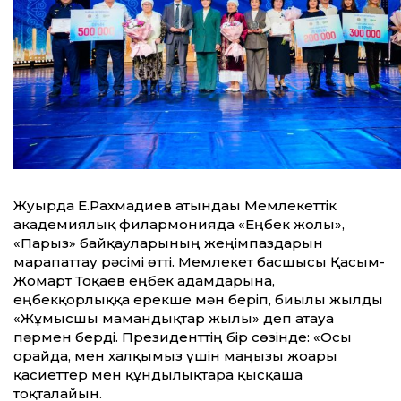
Жуырда Е.Рахмадиев атындағы Мемлекеттік
академиялық филармонияда «Еңбек жолы»,
«Парыз» байқауларының жеңімпаздарын
марапаттау рәсімі өтті. Мемлекет басшысы Қасым-
Жомарт Тоқаев еңбек адамдарына,
еңбекқорлыққа ерекше мән беріп, биылғы жылды
«Жұмысшы мамандықтар жылы» деп атауға
пәрмен берді. Президенттің бір сөзінде: «Осы
орайда, мен халқымыз үшін маңызы жоғары
қасиеттер мен құндылықтарға қысқаша
тоқталайын.