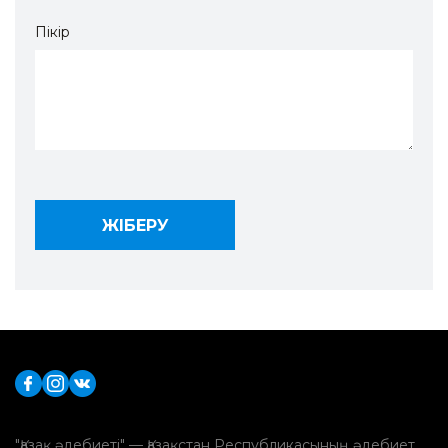
Пікір
"Қазақ әдебиеті" — Қазақстан Республикасының әдебиет,