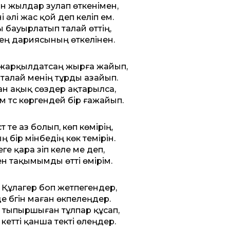
н жылдар зулап өткенімен,
і әлі жас қой деп келіп ем.
 бауырлатып талай өттің,
ең дариясының өткелінен.
арқылдатсаң жырға жайып,
талай менің тұрды азайып.
н ақық сөздер ақтарылса,
 түс көргендей бір ғажайып.
үт те аз болып, көп көмірің,
 бір мінбедің көк темірін.
ге қара үзіп келе ме деп,
н тақымымды өтті өмірім.
 Құлагер боп жетпегендер,
е бүгін маған өкпелеңдер.
 тыпыршыған тұлпар құсап,
 кетті қанша текті өлеңдер.