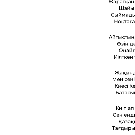
Жаратқан
Шайыр
Сыймады
Ноқтаға
Айтыстың 
Өзің д
Оңайғ
Иілткен
Жақында
Мен сені
Киесі К
Батасын
Киіп ап
Сен енді
Қазақ
Тағдыры