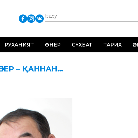
РУХАНИЯТ
ӨНЕР
СҰХБАТ
ТАРИХ
Ә
 ӨНЕР – ҚАННАН…