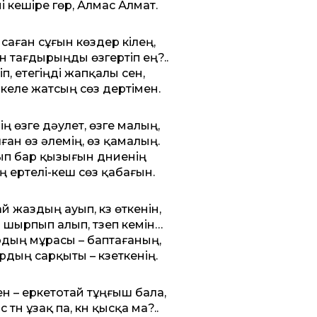
і кешіре гөр, Алмас Алмат.
саған сұғын көздер кілең,
 тағдырыңды өзгертіп ең?..
іп, етегіңді жапқалы сен,
келе жатсың сөз дертімен.
ң өзге дәулет, өзге малың,
ған өз әлемің, өз қамалың.
п бар қызығын дүниенің
ң ертелі-кеш сөз қабағын.
 жаздың ауып, күз өткенін,
шырпып алып, түзеп кемін…
дың мұрасы – баптағаның,
дың сарқыты – күзеткенің.
н – еркетотай тұңғыш бала,
түн ұзақ па, күн қысқа ма?..