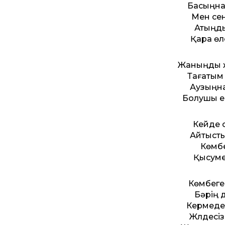
Басыңна
Мен сен
Атыңды
Қара өл
Жаныңды ж
Тағатым 
Аузыңна
Болушы ем
Кейде с
Айтыстың
Көмбе
Қысуме
Көмбеге
Бәрің д
Кермеде
Жүлдесіз