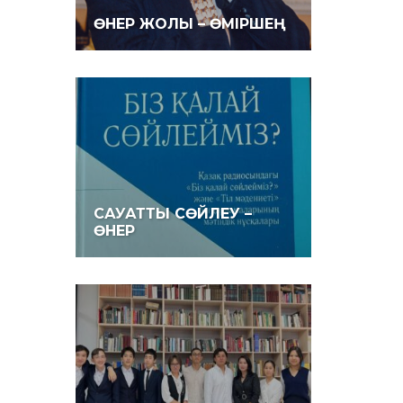
ӨНЕР ЖОЛЫ – ӨМІРШЕҢ
САУАТТЫ СӨЙЛЕУ –
ӨНЕР