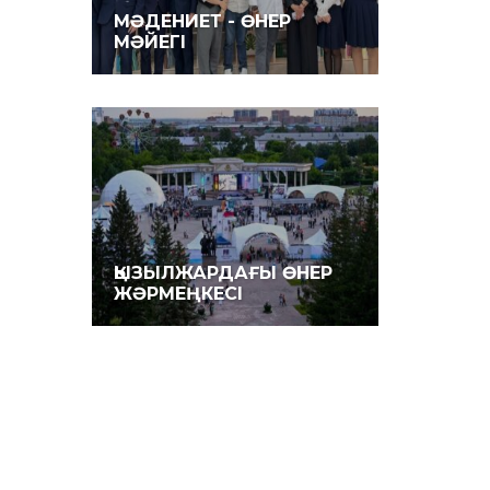
МӘДЕНИЕТ - ӨНЕР
МӘЙЕГІ
ҚЫЗЫЛЖАРДАҒЫ ӨНЕР
ЖӘРМЕҢКЕСІ