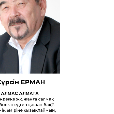
үрсін ЕРМАН
АЛМАС АЛМАТҚА
п жүрекке жүк, жанға салмақ
болып еді ән қашан бақ?..
нің өміріңе қызықпаймын,