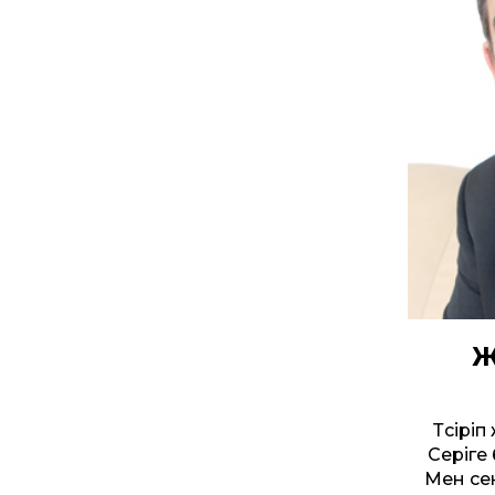
Ж
Түсірі
Серіге 
Мен се