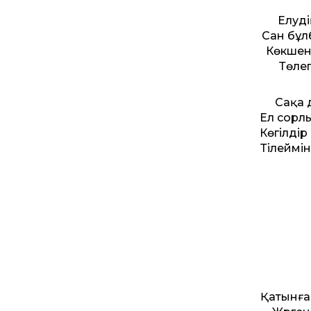
Елуді
Сан бұл
Көкшен
Төлег
Сақа 
Ел сорл
Көгілді
Тілеймі
Қатынға 