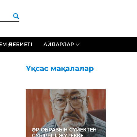
ЛЕМ ӘДЕБИЕТІ
АЙДАРЛАР
Ұқсас мақалалар
ӘР ОБРАЗЫН СҮЙЕКТЕН
СУЫРЫП, ЖҮРЕККЕ