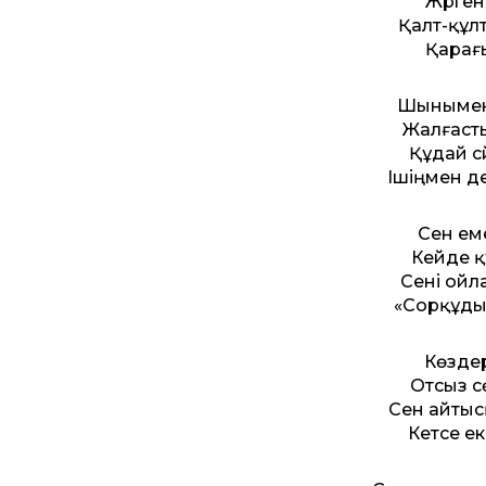
Жүрген
Қалт-құл
Қарағы
Шынымен-
Жалғаст
Құдай с
Ішіңмен д
Сен ем
Кейде қ
Сені ойла
«Сорқұды
Көздер
Отсыз с
Сен айты
Кетсе е