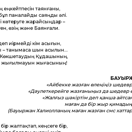
ң еңкейтпесін таянғаны,
бұл паналайды саяңды әлі.
і көтеруге жарайсыңдар –
ен, өзің және Баянғали.
деп иірмейді кім асығын,
ы – танымаса шын асылын…
р Көкшетаудың Құдашының,
н жығылмауын жығасының!
БАУЫР
«Айбекке жазған өлеңіңіз шедевр
«Дәулеткерейге жазғаныңыз да шедевр 
«Жалғыз шәкіртім деп қанша айтсаң
маған да бір жыр қимадың
(Бауыржан Халиолланың маған жазған смс хаттар
бір жалтақтап, кеңсеге бір,