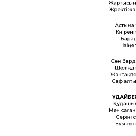
Жартысын
Жүректі ж
Астына 
Күңірен
Барад
Ізіңе
Сен бард
Шөліңді
Жантақпен
Саф алты
ҚҰДАЙБЕ
Құдашым,
Мен саған
Серіні 
Буынып 