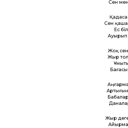
Сен мен
Қадаса 
Сен қашан
Ес біл
Ауырып 
Жоқ сені
Жыр тол
Ұмыты
Бағасы
Аңғармай
Артығын 
Бабалар
Даналар
Жыр деге
Айырмас 