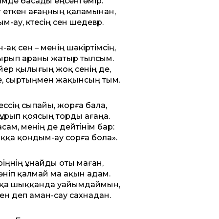
імде басады еңсені өмір.
т еткен ағаңның қаламынан,
м-ау, күтесің сен шедевр.
ақ сен – менің шәкіртімсің,
ырып араны жатыр тылсым.
үйер қылығың жоқ сенің де,
е, сыртыңмен жақынсың тым.
ессің сыпайы, жорға бала,
ұрып қоясың торды ағаңа.
сам, менің де дейтінім бар:
ққа қондым-ау сорға бола».
іңнің ұнайды оты маған,
өніп қалмай ма ақын адам.
сқа шыққанда уайымдаймын,
кен деп аман-сау сахнадан.