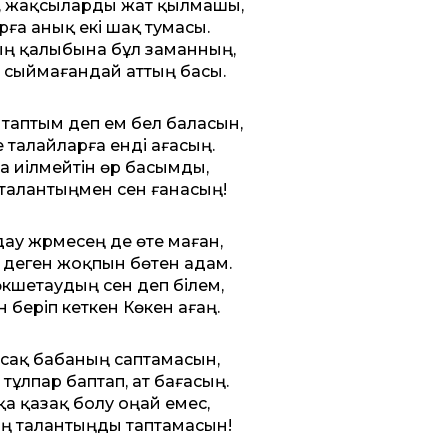
, жақсыларды жат қылмашы,
ға анық екі шақ тумасы.
ң қалыбына бұл заманның,
 сыймағандай аттың басы.
таптым деп ем бел баласын,
е талайларға енді ағасың.
а иілмейтін өр басымды,
 талантыңмен сен ғанасың!
у жүрмесең де өте маған,
 деген жоқпын бөтен адам.
өкшетаудың сен деп білем,
 беріп кеткен Көкен ағаң.
 сақ бабаның саптамасын,
 тұлпар баптап, ат бағасың.
қа қазақ болу оңай емес,
ң талантыңды таптамасын!