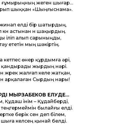
 ғұмырыңның жеген шығар…
арып шыққан «Шыңғыснама».
жинап елді бір шатырдың,
іп күн астынан үн шақырдың.
ы іліп алып сарыныңды,
 тәу ететін мың шәкіртің.
а кетпес өнер құрдымға әрі,
 қандырады жырдың нәрі.
 жүрек жалғап келе жатқан,
н арқалаған Сырдың нары!
РДІ МЫРЗАБЕКОВ ЕЛУДЕ…
 Құдаш інім – Құдайберді,
 теңгермеймін былайғы елді.
сертке берік сен деп білем,
шыға келсең қынай белді.