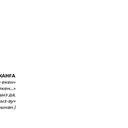
ЖАНҒА
 екен»
екен…»
ыз да,
ыз-ау»
ынан )