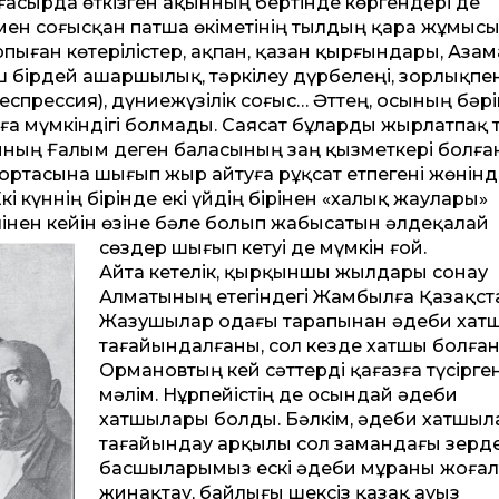
 ғасырда өткізген ақынның бертінде көргендері де
рмен соғысқан патша өкіметінің тылдың қара жұмыс
пыған көтерілістер, ақпан, қазан қырғындары, Азам
 бірдей ашаршылық, тәркілеу дүрбелеңі, зорлықпе
спрессия), дүниежүзілік соғыс… Әт­тең, осының бәрі
а мүмкіндігі болмады. Саясат бұларды жырлатпақ тү
ынның Ғалым деген баласының заң қызметкері болға
 ортасына шығып жыр айтуға рұқсат етпегені жөнінд
кі күннің бірінде екі үйдің бірінен «халық жаулары»
інен ке­йін өзіне бәле болып жабысатын әлдеқалай
сөздер шығып кетуі де мүмкін ғой.
Айта кетелік, қырқыншы жылдары сонау
Алматының етегіндегі Жамбылға Қазақ­ст
Жазушылар одағы тарапынан әдеби хат
тағайындалғаны, сол кез­де хатшы болған
Ормановтың кей сәт­терді қағазға түсірген
мәлім. Нұрпейістің де осындай әдеби
хатшылары болды. Бәлкім, әдеби хатшыл
таға­йындау арқылы сол замандағы зерде
басшыларымыз ескі әдеби мұраны жоғал
жинақтау, байлығы шексіз қазақ ауыз