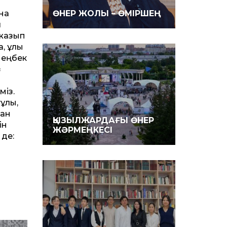
на
ӨНЕР ЖОЛЫ – ӨМІРШЕҢ
л
 жазып
а, ұлы
 еңбек
з
із.
­ұлы,
тан
ҚЫЗЫЛЖАРДАҒЫ ӨНЕР
ін
ЖӘРМЕҢКЕСІ
 де: