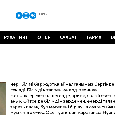
РУХАНИЯТ
ӨНЕР
СҰХБАТ
ТАРИХ
Ә
Өнері, білімі бар жұртқа айналғанымыз бертінде
секілді. Білімді кітап­пен, өнерді техника
жетістіктерімен өлшегенде, әрине, солай екені 
анық. Әйтсе де білімді – зердемен, өнерді тала
таразыласақ, бұл мәселені бір ауыз сөзге сыйғ
мүмкін де емес. Осы тұрғыдан қарағанда Нұрп