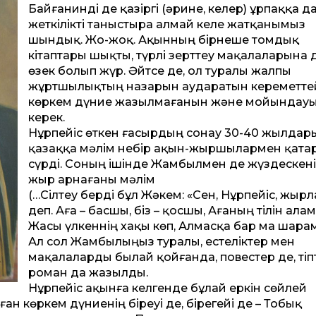
Байғанинді де қазіргі (әрине, келер) ұрпаққа д
жеткілікті таныстыра алмай келе жатқанымыз
шындық. Жо-жоқ. Ақынның бірнеше томдық
кітаптары шықты, түрлі зерт­теу мақалаларына 
өзек болып жүр. Әйтсе де, ол туралы жалпы
жұртшылықтың назарын аударатын керемет­те
көркем дүние жазылмағанын және мойындау
керек.
Нұрпейіс өткен ғасырдың сонау 30-40 жылдары
қазаққа мәлім небір ақын-жыршылармен қатар
сүрді. Соның ішінде Жамбылмен де жүздескені
жыр арнағаны мәлім
(…Сілтеу берді бұл Жәкем: «Сен, Нұрпейіс, жырла
деп. Аға – басшы, біз – қосшы, Ағаның тілін алам
Жасы үлкеннің хақы көп, Алмасқа бар ма шарамы
Ал сол Жамбылыңыз туралы, естеліктер мен
мақалаларды былай қойғанда, повестер де, тіпт
роман да жазылды.
Нұрпейіс ақынға келгенде бұлай еркін сөйлей
н көркем дүниенің біреуі де, бірегейі де – Тобық