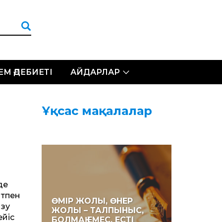
ЛЕМ ӘДЕБИЕТІ
АЙДАРЛАР
Ұқсас мақалалар
де
нтпен
ӨМІР ЖОЛЫ, ӨНЕР
ызу
ЖОЛЫ – ТАЛПЫНЫС,
ейіс
БОЛМАҚ ЕМЕС, ЕСТІ