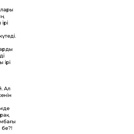
ылары
ың
 ірі
үтеді.
дарды
ді
 ірі
. Ал
кенін
імде
ірақ
ұмбағы
 бе?!