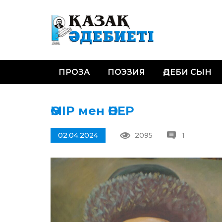
ПРОЗА
ПОЭЗИЯ
ӘДЕБИ СЫН
ӨМІР мен ӨНЕР
02.04.2024
2095
1