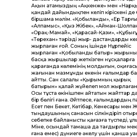
Ақын атамыздың «Ақкенже» мен «Нарқ
қандай дайындықпен келіп кіріскені де 
біршама мәлім. «Қобыланды», «Ер Тарғы
«Алпамыс», «Қыз Жібек», «Айман-Шолпан
«Орақ-Мамай», «Қарасай-Қази», «Құбығұ
«Төрехан» тәрізді жыр- дастандарды кел
жырлаған ғой. Соның ішінде Нұрпейіс
жырлаған «Қобыланды батыр» жырын
басқа жыршылар жеткізген нұсқаларға
қарағанда көлемінің молдығын, оқиғас
жағынан мазмұнды екенін ғалымдар ба
айт­ты. Сан салалы «Қырымның қырық
батырын» қалай жүйелеп мол жырлағаны 
Осы тұста өкінішпен айтатын жайт­тар д
бір бөлігі ғана. Әйтпесе, ғалымдардың 
Есет пен Бекет, Көтібар, Кенесары мен
тыңдаушының санасын сілкіндіріп отырғ
себепке байланысты қағазға түспеді, ұл
Міне, осындай тамаша да тағдырлы мекте
ғана емес) дүниеге әкелу үшін қанша у