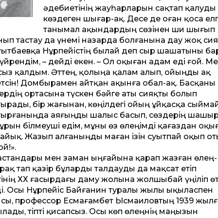
әдебиетінің жауһарларын сақтап қалуды
көздеген шығар-ақ. Десе де оған қоса ел
танымал ақындардың сөзінен ши шығып
нып тастау да үнемі назарда болғанына дау жоқ сия
ғытбаевқа Нұрпейістің былай деп сыр шашатыны бар
 үйрендім, – дейді екен. – Ол оқыған адам еді ғой. М
сыз қалдым. Әт­тең, қолыңа қалам алып, ойыңды ақ
жетсін! Домбырамен айт­қан ақынға обал-ақ. Басқаны
лердің ортасына түскен бәйге аты сияқты болып
ырады, бір жағынан, көңілдегі ойың ұйқасқа сыйма
 отырғаныңда аяғыңды шалыс басып, сөздерің шашыр
Бұрын білмеуші едім, мұны өз өлеңімді қағаздан оқы
лайық. Жазып алғаныңды маған ізін суытпай оқып от
й!».
 дастандары мен заман ыңғайына қарап жазған өлең-
ірақ тап қазір бұларды талдауды да мақсат етіп
тінің ХХ ғасырдағы даму жолына жолшыбай үңіліп өт
 еді. Осы Нұрпейіс Байғанин туралы жылы ықыласпен
ысы, профессор Есмағамбет Ысмаиловтың 1939 жылғ
лады, тіпті қисапсыз. Осы көп өлеңнің маңызын