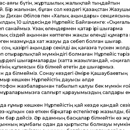
 бас-аяғы бүтін, жұртшылық жалықпай тыңдайтын
. Бір жағынан, бұған сол кез­дегі Қазақ­стан Жазуш
ы Дихан Әбілов пен «Халық ақындары» секциясын
дың 10 шілдесінде Нұрпейіс Бай­ғанинге: «Оқи­ға­лы
еп санаймыз. Ұзақ өлеңдермен қатар ірі шығарма
лық сіздей ақыннан көп­теген жақсы өлеңді құмарта к
 деген мазмұнда хат жазуы да себеп болған шығар.
н соң, қазіргі ақындар секілді ақ қағазға түскен жол
зеп отырарлықтай мүмкіндігі болмаған Нұрпейіс тәріз
рделі шығармаларды (хат­та жазылғандай, «оқиғалы
тінің құпиясын біз білмей өтетін де шығармыз.
н да білмейміз. Сонау кез­дегі Әміре Қашаубаевтың
ұмыр кешкен Нұрпейістің дауысы әлде
итофон жазбаларынан табылып қалуы бек мүмкін ғой
ткен мұраларымызға салғырт қарауымыздың салдары е
а ғұмыр кешкен Нұрпейістің қай кез­де қандай сез
ез-құлқын сөз еткен бірқатар естеліктер жазылды, б
кім бар дейсіз. Әр адамның басқалар білмейтін өз ж
 ақынның жұмбағы одан да қыртысты болмауы мүмкін