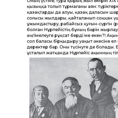
Оның үстіне, тура қырық жыл өмірін ХІХ
қызыққа толып тұрмағаны аян: түрікте
қазақтарды да алуы, қазақ даласын шар
соғысы жылдары, қайталанып соққан үш
ұжымдастыру, рабайсыз қуғын-сүргін (ре
болған Нұрпейістің бұның бәрін жырлауғ
әңгімелеуге рұқсат берді ме екен?! Ақ
сол баласы бірқыдыру уақыт әкесіне ел
деректер бар. Оны түсінуге де болады. Е
ұсталып жатқанда Нұрпейіс ақынның тіл