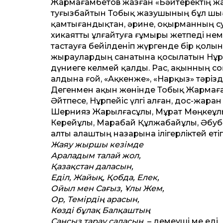
Жармағамбетов жазған «Бәйтеректің жа
туғызбайтын Тобық жазушының бұл шыға
қамтығандықтан, әрине, оқырманның су
хикаят­ты ұлғайтуға ғұмыры жетпеді нем
тастауға бейілденіп жүргенде бір қолын
жыраулардың санатына қосылатын Нұрпе
дүниеге келмей қалды. Рас, ақынның с
алдына ғой, «Ақкенже», «Нарқыз» тәріз
Дегенмен ақын жөнінде Тобық Жармаға
Әйтпесе, Нұрпейіс үлгі алған, дос-жаран
Шернияз Жарылғасұлы, Мұрат Мөңкеұл
Керейұлы, Марабай Құлжабайұлы, Әбубәк
алты алаштың назарына ілігерліктей ет
Жаяу жыршы кезімде
Араладым талай жол,
Қазақ­стан даласын,
Еділ, Жайық, Қобда, Елек,
Ойыл мен Сағыз, Ұлы Жем,
Ор, Темірдің арасын,
Көзді бұлақ Балқаштың
Сансыз тарау саласын,
– демеуші ме еді.