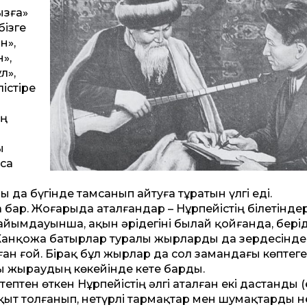
ызға»
бізге
н»,
»,
л»,
істіре
ың
ы
са
да бүгінде тамсанып айтуға тұратын үлгі еді.
а бар. Жоғарыда аталғандар – Нұрпейістің білетіндер
пайымдауынша, ақын әрідегіні былай қойғанда, берід
 Жанқожа батырлар туралы жырларды да зердесінде 
ан ғой. Бірақ бұл жырлар да сол замандағы көптег
ы жыраудың көке­йінде кете барды.
птен өткен Нұрпейістің әлгі аталған екі дастанды (
ақыт толғанып, нетүрлі тармақтар мен шумақтарды 