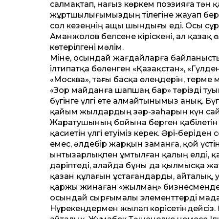
салмақтап, нағыз көркем поэзияға тән қ
жұртшылығымыздың тілегіне жауап бере а
сол кезеңнің ащы шындығы еді. Осы сұры
Аманжолов белсене кіріскені, ал қазақ 
көтерілгені мәлім.
Міне, осындай жағдайларға байланысты
ілтипатқа бөленген «Қазақ­стан», «Гүлде
«Москва», тағы басқа өлеңдерін, терме
«Зор майданға шапшаң бар» тәрізді ту
бүгінге үлгі ете алмайтынымыз анық. Бүг
қайым жылдардың зәр-заһарын күн сайы
Жаратушының бойына берген қабілетін м
қасиетін үлгі етуіміз керек. Әрі-беріден 
емес, әлдебір жарқын заманға, қой үст
ынтызарлықпен ұмтылған қалың елді, қа
дәріптеді, алайда бұны да қылмысқа жа
қазан құлағын ұстағандарды, айталық,
қаржы жинаған «жылмаң» бизнесмендерді
осындай сырғымалы элемент­терді мад
Нұрекеңдермен жылап көрісетіндейсіз.