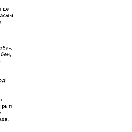
і де
Қасым
а
рба»,
бен,
-
рді
а
а
жырып
.
да,