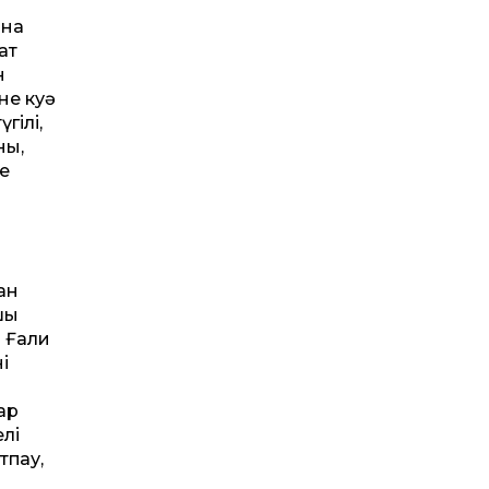
ына
ат
н
не куә
гілі,
ны,
е
ан
шы
 Ғали
і
ар
лі
тпау,