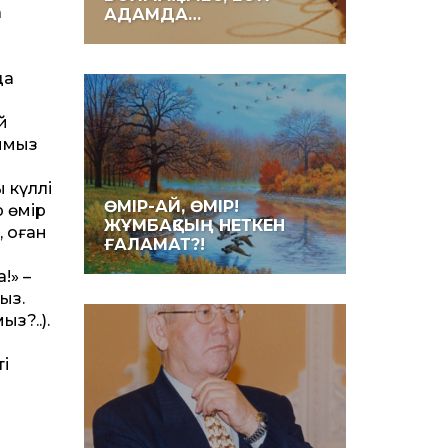
а
АДАМДА…
да
й
ымыз
 күллі
ӨМІР-АЙ, ӨМІР!
 өмір
ЖҰМБАҚСЫҢ НЕТКЕН
, оған
ҒАЛАМАТ?!
!» –
ыз.
з?..).
і