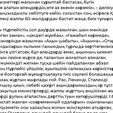
асиет­тері жағынан сұрыптай бастасақ, бүгін
латын өлеңдердің өте аз екенін көреміз», – деліну
қсыздықты сейілтуге ке­йін, соғыстан соң, әсіресе 
өлеңі жалпы 60-жылдардан бастап жаңа, биік тұғырғ
 Нұрпейістің сол дәуірде жазылған, шын мәнінде
нген заман», «Өңімдегі жұмбақ», «Ғажа­йып көрмеде»,
 мәнерінде жазылған «Ақын шабыты», «Ақынға», «Ота
ындыларын ғылыми-танымдық тұрғыда зерт­тегеніміз
інге үлгі етсек, бұл өлеңдерді емес, ақынның қиямет
н сезіне жүрсе де, талантын жоғалтып алмаған,
үмкіндігі жеткен тұсқа ше­йін пайдаланған абзал
соң Нұрпейіс үйішілік, ауылішілік салмақсыз көріністе
іне бозторғай жұмыртқалауға тиіс сәулелі болашаққ
зақ жұртын жырлады ғой. Рас, Ленинді, Сталинді
тқызу қиын, себебі қазіргі ақындарымыздың әр тұст
 уақытша министрлерді, жалпы жұрт­тың еншісінен 
, рулық-аталастық дерт­тің туын көтерушілерді, т.б
ақтап жазған «современный одаларын» оқығаныңыз
 Қызметін осы қазақтың жоғын жоқтаумен атқарған,