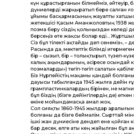
күн құрастырғанын білмейміз, әйтеуір,
дүниелерді жарқыратып бере салған ғой
ұйымы басқармасының жауапты хатшыс
жетекшісі Қасым Аманжоловтың 1938 жыл­
поэма беру сіздің қолыңыздан келеді д
берсеңіз өте жақ­сы болар еді… Жұрт­шы
Сіз бұл тілекті ақтайды деп сенеміз», –
Расында да, мектептік білімді игер­меге
бір – сызып, бір – толықтырып, түзеп-кү
халық ақындарының, әсіресе осындай кү
поэмаларды») төгіп-төгіп салатын қабіле
Біз Нұрпейістің мақамы қандай болғаны
дауысы табылғанда 1945 жылға де­йін ғ
грампластинкалардың бірінен, не магн
бұл біздің (бізге де­йінгілердің де) ө
өкіне мойындамасқа амал жоқ.
Сол сияқты 1860-1945 жылдар аралығынд
болғаны да бізге беймәлім. Сырт­тай мін
ішкі жан дүниесіне дендеп ене қойған 
бар десек, елге аты кең жайылған бұл