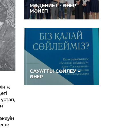
МӘДЕНИЕТ - ӨНЕР
МӘЙЕГІ
САУАТТЫ СӨЙЛЕУ –
ӨНЕР
інің
егі
ұстап,
ен
екеуін
неше