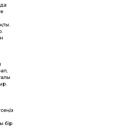
 да
ге
қты.
.
ен
й
ап,
ғалы
ыр.
сеңіз
ы бір