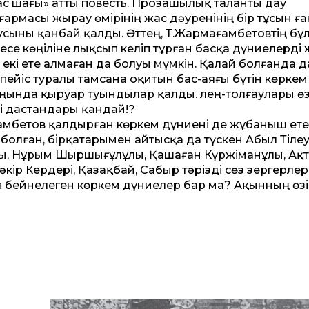
с шағы» ат­ты повесть. Прозашылық таланты дау
рмасы жырау өмірінің жас дәуренінің бір тұсын ға
сыны қанбай қалды. Әт­тең, Т.Жармағамбетовтің бұ
есе көңіліне лықсып келіп тұрған басқа дүниелерді
 екі ете алмаған да болуы мүмкін. Қалай болғанда д
йіс туралы тамсана оқитын бас-аяғы бүтін көркем
оңында қыруар туындылар қалды. Өлең-толғаулары ө
ді дастандары қандай!?
мбетов қалдырған көркем дүниені де жұбаныш етем
 болған, бірқатарымен айтысқа да түскен Абыл Тілеу
ы, Нұрым Шыршығұлұлы, Қашаған Күржіманұлы, Ақ
ір Кердері, Қазақбай, Сабыр тәрізді сөз зергерлер
іп бейнелеген көркем дүниелер бар ма? Ақынның өзі