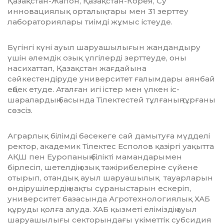
Қазақстан-Жапон, Қазақстан-Ко­рея, Су
инновациялық орталықтары мен 31 зерттеу
лабораториялары тиімді жұмыс істеуде.
Бүгінгі күні ауыл шаруашылығын жан­дандыру
үшін әлемдік озық үлгілерді зерт­теуде, оны
насихаттап, Қазақстан жағ­­­дайына
сәйкестендіруде университет ғалымдары аянбай
еңбек етуде. Аталған игі істер мен үлкен іс-
шаралардың басында Тілектестей тұлғаның тұрғаны
сөзсіз.
Аграрлық білімді бәсекеге сай да­мы­туға мүдделі
ректор, академик Тілектес Ес­полов қазіргі уақытта
АҚШ пен Еу­ро­паның білікті мамандарымен
бірлесіп, шетелдің озық тәжірибелеріне сүйене
оты­­рып, отандық ауыл шаруашылық тауар­­ла­рын
өндірушілердің нақты сұ­ра­ныс­тарын ескеріп,
университет базасында Агро­тех­нологиялық ХАБ
құруды қолға алуда. ХАБ қызметі еліміздің ауыл
шаруа­шылығы сек­торындағы үкіметтік субсидия