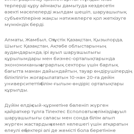
терлерді құру аймақты дамытуда кез­де­сетін
өзекті мәселелерді жылдам ше­шіп, шаруашылық
субъектілеріне жақсы нәтижелерге қол жеткізуге
мүмкіндік бер­ді.
Алматы, Жамбыл, Оңтүстік Қазақ­стан, Қызылорда,
Шығыс Қазақстан, Ақтөбе облыстарының
аудандарында, ірі ауыл шаруашылығы
құрылымдары мен бизнес-орталықтарында
экономиканың аграрлық секторы үшін барлық
бағытта маман дайындайтын, тауар өндіру­шілер­дің
біліктілігін жоғарылататын 10-нан 20-ға дейін
университеттің білім-ғылым-өндіріс орталықтары
құрылды.
Дүйім елдің сый-құрметіне бөленіп жүр­ген
қайраткер тұлға Тілектес Еспо­лов­тың еліміздің ауыл
шаруашылығы са­ласы мен сонда білім алып
жүрген жас­тардың кемел келешегі үшін атқаратын
елеу­лі еңбектері әлі де жемісті бола бере­тініне