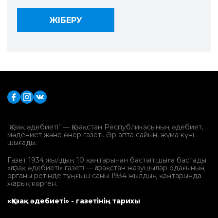
"Қазақ әдебиеті" — Қазақстан Республикасының әдебиет,
мәдениет және өнер газеті. Әр апта сайын, жұма күні
шығады.
Газет 1934 жылдың 10 қаңтарынан бастап шыға бастады.
«Қазақ әдебиеті» газеті — Қазақстан жазушылар одағының
органы ретінде тұңғыш саны 1934 жылдың қаңтарында
жарық көрген.
«Қазақ әдебиеті» - газетінің тарихы