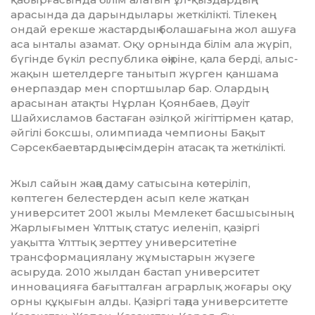
арасында да дарын­дылары жеткілікті. Тілекең
ондай ерекше жас­тардың болашағына жол ашуға
аса ын­талы азамат. Оқу орнында білім ала жүріп,
бүгінде бүкіл республика өңіріне, қала берді, алыс-
жақын шетелдерге танытып жүрген қаншама
өнерпаздар мен спорт­шылар бар. Олардың
арасынан атақты Нұрлан Қоянбаев, Дәуіт
Шайхисламов бастаған әзілқой жігіттірмен қатар,
әй­гілі боксшы, олимпиада чемпионы Ба­қыт
Сәрсекбаевтардың есімдерін ата­сақ та жеткілікті.
Жыл сайын жаңа даму сатысына кө­те­ріліп,
көптеген белестерден асып келе жат­қан
университет 2001 жылы Мемлекет бас­шысының
Жарлығымен Ұлттық статус иеленіп, қазіргі
уақытта Ұлттық зерттеу университетіне
трансформациялану жұмыстарын жүзеге
асыруда. 2010 жылдан бастап университет
инновацияға ба­ғытталған аграрлық жоғары оқу
орны құ­қығын алды. Қазіргі таңда университетте