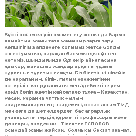
Бүгінгі қоғам ел үшін қызмет ету жолында барын
аямайтын, жаны таза жанашырларға зәру.
Көпшілігіміз әлденеге қолымыз жетсе болды,
өзгені ұмытып, қарақан басымызды күйттеп
кетеміз. Шындығында бұл өмір айналасына
қамқор, жанашыр жандар арқылы ұдайы
нұрланып тұратын сияқты. Біз білетін кішіпейіл
де қарапайым, білім, ғылым көкжиегінен
көтеріліп, ұлт руханияты мен әдебиетіне үнемі
көңіл бөліп жүретін қайраткер тұлға – Қазақстан,
Ресей, Украина Ұлттық Ғылым
академияларының академигі, оннан астам ТМД
мен өзге де шет елдердегі бас аграрлық
университеттердің құрметті профессоры және
докторы, академик – Тілектес ЕСПОЛОВ
осындай жаны жайсаң, болмысы бекзат азамат.