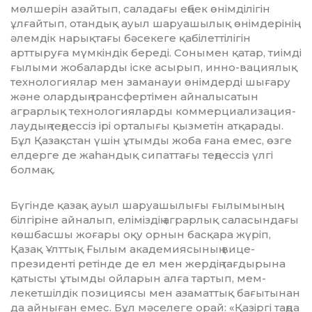
мөл­шерін азайтып, саладағы еңбек өнім­ді­лігін
ұлғайтып, отандық ауыл шаруа­шы­лық өнімдерінің
әлемдік нарық­тағы бә­­секеге қабілеттілігін
арттыруға мүм­кін­дік береді. Сонымен қатар, тиімді
ғы­лы­ми жобаларды іске асырып, инно-вация­лық
технологиялар мен заманауи өнім­дерді шығару
және олардың транс­фер­тімен айналысатын
аграрлық тех­нологияларды коммерциализация­
лау­дың теңдессіз ірі орталығы қызметін ат­қа­рады.
Бұл Қазақстан үшін ұтымды жоба ғана емес, өзге
елдерге де жаһандық си­пат­тағы теңдессіз үлгі
болмақ.
Бүгінде қазақ ауыл шаруашылығы ғы­лымының
білгіріне айналып, еліміздің аграрлық саласындағы
көшбасшы жоғары оқу орнын басқара жүріп,
Қазақ Ұлттық Ғы­лым академиясының вице-
президенті ре­тінде де ел мен жердің тағдырына
қа­тыс­­ты ұтымды ойларын алға тартып, мем­
лекетшілдік позициясы мен аза­мат­тық бағытынан
да айныған емес. Бұл мә­селеге орай: «Қазіргі таңда