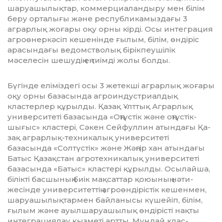
шаруашылықтар, коммерциаландыру мен білім
беру орталығы және республи­ка­мыздағы 3
аграрлық жоғары оқу орны кір­ді. Осы интеграция
агроөнеркәсіп ке­ше­нінде ғылым, білім, өндіріс
арасындағы ве­домстволық бірікпеушілік
мәселесін ше­шудің ең тиімді жолы болды.
Бүгінде еліміздегі осы 3 жетекші аг­рар­лық жоғары
оқу орны базасында аг­роиндустриалдық
кластерлер құрылды. Қазақ Ұлттық Аграрлық
университеті ба­за­сында «Оңтүстік және оңтүстік-
шығыс» клас­тері, Сәкен Сейфуллин атын­дағы Қа­
зақ аграрлық-техникалық университеті
базасында «Солтүстік» және Жәңгір хан атындағы
Батыс Қазақ­стан агротехника­лық университеті
базасында «Батыс» клас­тері құрылды. Осылайша,
білікті бас­­шының биік мақсаттар қоюының нә­ти­
жесінде университеттің аг­роөн­дірістік кешенмен,
шаруа­шы­лық­тармен байланысы күшейіп, білім,
ғылым және ауыл­шаруашылық өндірісті нақты
интеграциялау қызметі артты. Мұндай клас­­