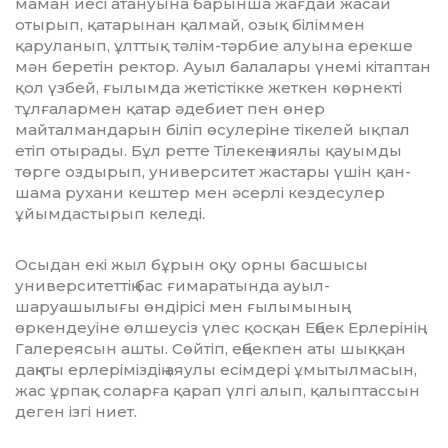
маман иесі атануына барынша жағдай жасай
отырып, қатарынан қалмай, озық біліммен
қаруланып, ұлт­тық тәлім-тәрбие алуына ерекше
мән бе­­ретін ректор. Ауыл балалары үнемі кі­тап­тан
қол үзбей, ғылымда жетістікке жет­кен көрнекті
тұлғалармен қатар әде­биет пен өнер
майталмандарын біліп өсу­­леріне тікелей ықпал
етіп отырады. Бұл ретте Тілекең зиялы қауымды
төрге оз­дырып, университет жастары үшін қан­
шама рухани кештер мен әсерлі кездесулер
ұйымдастырып келеді.
Осыдан екі жыл бұрын оқу орны бас­шы­сы
университеттің бас ғимаратында ауыл­
шаруашылығы өндірісі мен ғы­лы­мының
өркендеуіне өлшеусіз үлес қосқан Ең­бек Ерлерінің
Галереясын ашты. Сөй­тіп, еңбекпен аты шыққан
даңқты ер­ле­ріміздің аяулы есімдері ұмытылмасын,
жас ұрпақ соларға қарап үлгі алып, қа­лып­тассын
деген ізгі ниет.