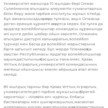
Университет жанында 10 жылдан бері Олжас
Сүлейменов атындағы әлеуметтік-гу­манитарлық
білім беру және тәрбие инс­титуты жұмыс істейді.
Бұл зама­ны­мыз­дың заңғар тұлғасы, ақын Олжасқа
де­ген ерекше құрметті аңғартса керек. Екі тұл­ға да
ардагер волейболшылар команда­сы құрамында
әлі күнге дейін шебер ойын көрсетіп, Олжекең
атындағы дәс­түр­лі халықаралық волейбол
турнирі мен бас­қа да волейбол жарыстарына
бірге қа­­тысып келеді. Бұл жерде Тілекеңнің Қа­­
зақстан Республикасы Ардагер во­лей­бол­шылар
қауымдастығының басшысы ғана емес, Қазақ
Ұлттық Аграрлық уни­вер­­ситеті командасының
жетекші ойын­шы­сы екенін айрықша атап өткім
ке­ле­ді.
85 жылдық тарихы бар Қазақ Ұлттық Аг­рарлық
университетіндегі тәрбие жұ­мы­сының бірегей
көрсеткіші – «Мәңгілік ел» идеясы, Елбасы
бастамалары мен шы­ғар­машылық жасампаз
идеяларын қолдау мақ­сатында жаңа Қазақстандық