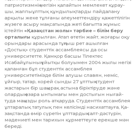
патрио­тизмнің негізін қалайтын мемлекет құ­рау­
шы, жалпыұлттық құндылықтарды пай­далану
арқылы жеке тұлғаны әлеу­мет­тендіру қажеттілігін
жүзеге асыру мақ­сатында жеті бағытта жұмыс
істейтін
«Қа­зақстан жолы» тәрбие – білім беру
ор­талығы
құрылған. Атап өтетін жайт, жо­ғары оқу
орындары арасында тұңғыш рет ашылған
«Достық» студенттік ассамблеясы да осы
университетте. Қамқор басшы Тілектес
Исабайұлының ұйытқы болуымен 2004 жылы не­гізі
қаланған бұл сту­­денттік ассамблея
университетімізде білім алушы славян, неміс,
ұйғыр, татар, корей сынды 27 ұлттың студент
жастарын бір шаңырақ ас­ты­­на біріктіруде және
олардың өза­­ра ынтымағы мен достығын ны­ғай­­
туда маңызды роль атқаруда. Сту­дент­­­тік ассамблея
ұл­т­а­­­ралық татулық пен ке­­лісімді насихаттауға, Қа­­
зақстанда өмір сүретін ұлт­­тардың салт-дәстүрін,
мәде­ниеті мен та­рихын құрметтеуге ерекше мән
бе­ре­ді.