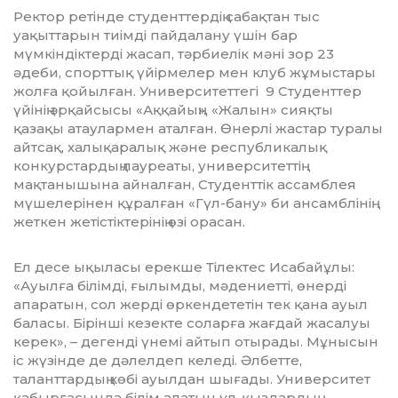
Ректор ретінде студенттердің сабақтан тыс
уақыттарын тиімді пайдалану үшін бар
мүмкіндіктерді жасап, тәрбиелік мәні зор 23
әдеби, спорттық үйірмелер мен клуб жұмыстары
жолға қойылған. Уни­вер­ситеттегі 9 Студенттер
үйінің әрқай­сы­сы «Аққайың», «Жалын» сияқты
қазақы атау­лармен аталған. Өнерлі жастар туралы
айтсақ, халықаралық және респуб­ли­ка­лық
конкурстардың лауреаты, универ­си­­теттің
мақтанышына айналған, Сту­­­­денттік ассамблея
мүшелерінен құ­рал­ған «Гүл-бану» би ансамблінің
жеткен жетістіктерінің өзі орасан.
Ел десе ықыласы ерекше Тілектес Исабайұлы:
«Ауылға білімді, ғылымды, мә­дениетті, өнерді
апаратын, сол жерді өр­кендететін тек қана ауыл
баласы. Бі­рінші кезекте соларға жағдай жасалуы
ке­рек», – дегенді үнемі айтып отырады. Мұ­нысын
іс жүзінде де дәлелдеп келеді. Әл­бетте,
таланттардың көбі ауылдан шы­ға­ды. Университет
қабырғасында білім алатын ұл-қыздардың