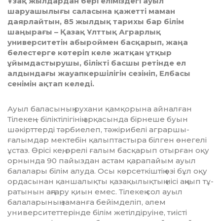
Ұзақ жылдардан бері еліміздегі ауыл
шаруашылығы саласына қажетті маман
даярлайтын, 85 жылдық тарихы бар білім
шаңырағы – Қазақ Ұлттық Аграрлық
университетін абыроймен басқарып, жаңа
белестерге көтеріп келе жатқан ұтқыр
ұйымдастырушы, білікті басшы ретінде ел
алдындағы жауапкершілігін сезініп, Елбасы
сенімін ақтап келеді.
Ауыл баласының рухани қамқорына ай­налған
Тілекең – біліктілігінің ар­қа­сын­да бірнеше буын
шәкірттерді тәр­бие­леп, тәжірибелі аграршы-
ғалымдар мек­те­бін қалыптастыра білген өнегелі
ұстаз. Өрісі кең, өрелі ғалым басқарып отырған оқу
орнында 90 пайыздан астам қара­пайым ауыл
балалары білім алуда. Осы көр­сеткіштің өзі бұл оқу
ордасынан қан­ша­лықты қазақылықтың иісі аңқып тұ­
ра­тынын аңғару қиын емес. Тілекең сол ауыл
балаларының заманға бейімделіп, әлем
университеттерінде білім жетіл­діруі­не, тиісті