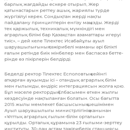
барлық жағ­дайды ескере отырып, Жер
қатынастарын реттеу ашық, жариялы түрде
жүргізілуі ке­рек. Сондықтан жерді нақты
пайдалану принциптерін енгізу маңызды. Жерді
тек қаржылық, техникалық мүмкіндігі мен
аграрлық білімі бар Қазақстан азаматтары игеруі
тиіс», – дей келе Тілектес Исабайұлы ауыл
шаруашылығының тәжірибелі маманы әрі білікті
ғалым ре­тін­де биік мінбелер мен баспасөз бет­те­
рінде өз пікірлерін белдірді.
Беделді ректор Тілектес Есполовтың кейін­гі
атқарған ауқымды ісі – отандық аг­рарлық білім
мен ғылымды, өндіріс ин­теграциясын жолға қою.
Бұл мәселе рек­тордың Елбасымен өткен жылғы
кез­десуінде нақтыланған болатын. Осы ба­ғытта
2015 жылы мемлекет басшысының шешімімен
Ауыл шаруашылығы ми­нистр­лігінің жанынан
«Ұлттық аграрлық ғылым-білім орталығы»
құрылды. Орта­лық құрамына 23 ғылыми-зерттеу
институты, 30-дан астам тәжірибелік станциясы,