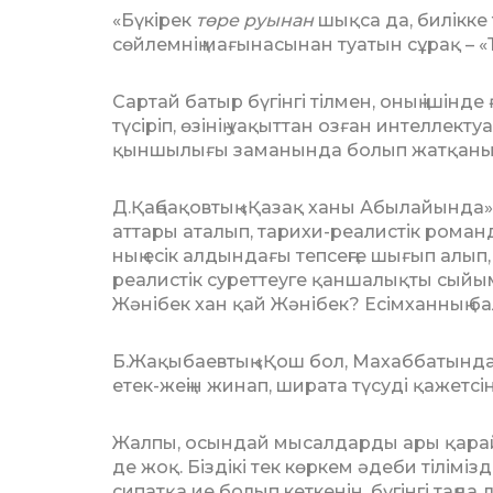
«Бүкірек
төре руынан
шықса да, билік­ке
сөйлемнің мағынасынан туатын сұрақ – «
Сартай батыр бүгінгі тілмен, оның ішін­
түсіріп, өзінің уа­қыт­тан озған интеллек
қыншылығы заманында болып жатқанын ес­
Д.Қаңбақовтың «Қазақ ханы Абы­лайын­да
аттары аталып, тарихи-реалистік романда
ның есік алдындағы тепсеңге шығып алып
реалистік суреттеуге қаншалықты сый
Жәні­бек хан қай Жәнібек? Есімханның б
Б.Жақыбаевтың «Қош бол, Махаб­ба­тын­­
етек-жеңін жинап, ши­рата түсуді қажетсін
Жалпы, осындай мысалдарды ары қа­рай м
де жоқ. Біздікі тек көр­кем әдеби тілімі
сипатқа ие бо­лып кеткенін, бүгінгі таңд