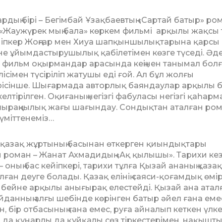
дың бірі – Бегімбай Ұзақбаевтың «Сартай батыр» ро
 «Жаужүрек мың бала» көркем фильмі арқылы жақсы 
іп­кер Жоңғар мен Хиуа шапқын­шы­лықтарына қарсы
 ұйым­дас­тыру­шы­лық қабілетімен көзге түседі. Әд
 фильм оқырмандар арасында кеңінен танымал бол
лісімен түсіріліп жату­шы еді ғой. Ал бұл жолғы
ісінше. Шығар­ма­да авторлық баяндаулар арқылы 
­тірілген. Оқиғаның негізгі фабуласы не­гізгі қаһарм
ашыраңқылық жағы ша­ғындау. Сондықтан аталған ро
міт­тенеміз…
қазақ жұртының басынан өткерген қиындықтары
и роман – Жанат Ахмадидың «Ақ қылышы». Тарихи кез
оның бас кейіпкері, тарихи тұлға Қызай ананың қазақ
ан деуге болады. Қазақ елінің сая­си-қоғамдық өмір
бейне арқылы аны­ғы­рақ елестейді. Қызай ана атал
дан­ның алғы шебінде көрінген батыр әйел ғана еме
, бір отбасының ғана емес, руға ай­налып кеткен үлк
а да құнарлы да құй­қалы сөз тіркестерімен, нақышт