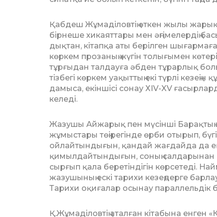
Қабдеш Жұмаділовтің өткен жылы жа­рық
бірнеше хикаяттары мен әңгімелердің ба
дық­тан, кітапқа аты берілген шығармаға т
көркем прозаның жүгін толығымен кө­т­е
тұрғыдан талдауға әбден тұрарлық бо
тізбегі көркем уақыттың екі түрлі кезеңін
дамыса, екіншісі сонау ХIV-XV ғасырлар
келеді.
Жазушы Айжарық пен мүсінші Ба­рақ­тың
жұмыстары төңіре­гін­де өрби отырып, бүг
ойлайтындығын, қандай жағдайда да ең 
қимылдайтындығын, соның салдарынан ел, 
сырғып қала беретіндігін көрсетеді. Найм
жазушының ескі тарихи кезеңдерге бар­лау 
Тарихи оқиғалар осы­нау параллельдік 
Қ.Жұмаділовтің аталған кітабына ен­ген «