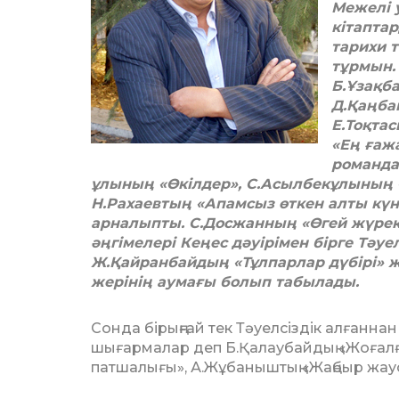
Межелі 
кітапта
тарихи 
тұрмын.
Б.Ұзақб
Д.Қаңба
Е.Тоқтас
«Ең ғаж
романдар
ұлының «Өкілдер», С.Асылбекұлының 
Н.Рахаев­тың «Апамсыз өткен алты кү
арналыпты. С.Досжанның «Өгей жүрек
әңгімелері Кеңес дәуірімен бірге Тәуе
Ж.Қайранбайдың «Тұлпарлар дүбірі» ж
жерінің аумағы болып табылады.
Сонда бірыңғай тек Тәуелсіздік ал­ған­н
шығармалар деп Б.Қа­лау­байдың «Жоғал
патшалығы», А.Жұбаныштың «Жаңбыр жауса