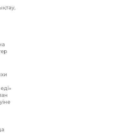
ықтау,
на
тер
ихи
 еді»
лан
уіне
да