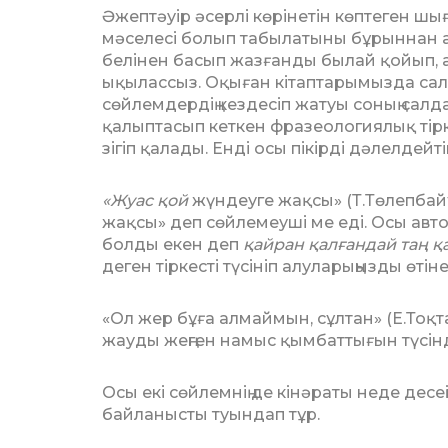
Әжептәуір әсерлі көрінетін көптеген ш
мәселесі болып та­былатыны бұрыннан а
бе­лінен басып жазғанды былай қойып, а
ықылассыз. Оқыған кітап­та­ры­мызда са
сөйлемдердің кездесіп жатуы соның салд
қалыптасып кет­кен фразеологиялық тір
зі­гіп қалады. Енді осы пікірді дәлел­дей
«Жуас қой
жүндеуге жақсы» (Т.Төлеп­бай­
жақсы» деп сөйлемеуші ме еді. Осы автор
болды екен деп
қайран қалғандай таң қ
деген тіркесті түсініп алула­рыңыз­ды өтіне
«Ол жер бұға алмаймын, сұлтан» (Е.Тоқ­т
жауды жеңген намыс қым­баттығын түсінді
Осы екі сөйлемнің де кінәраты неде де­се
байланысты туындап тұр.