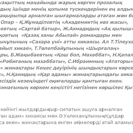
уақыттың маңайында жарық көрген прозалық
рдың ішінде менің қолыма түскендерінен ең алды
тақырыпқа арналған шығармаларды атаған жөн б
 Олар – Қ.Жұмаділовтің «Академиктің көз жасы»,
аевтың «Сартай батыр», Ж.Ахмадидың «Ақ қылыш»
қовтың «Қазақ ханы Абылай» романдары мен
ын­ұлының «Сахара үні» атты хикаясы. Ал Т.Тілеу
айып хикая», Т.Төлепбайұлының «Шыр­ғалаң»
ы, Б.Жақы­баев­тың «Қош бол, Махаббат», Н.Қапал
«Рәбиғаның махаббаты», С.Ибраимның «Ататоры»
н» жинақтары Кеңес дәуірінің шындықтарын көрсе
», Н.Қамидың «Қар адамы» жинақтарындағы хика
лсіздік кезеңіндегі оқиғаларды қамтыған екен.
инағының көркем кеңістігі негізінен көршілес Қы
ан кейінгі жылдардың сыр-сипатын ашу­ға арналған
ған адам» хикаясы мен Ә.Уә­лиханұлының «Құлдар
 екен» жи­нақтарына енген әңгімелерді атай аламыз