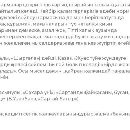
ы­ғармалардың шиін шығарып, шырайын солғындататы
йтылып келеді. Кей­бір қаламгерлеріміз әдеби нор
уы­зекі сөйлеу нормасына да мән беріп жату­ға да
лақ құрылған, мағыналарын тү­сініп алуы қиын
арынан демеске, амал жоқ. Тіпті халық аузында
кестер мен ма­қал-мәтелдерді бұзып жазу мысалдар
­тін жекелеген мысалдарға жеңіл ғана көз жүгіртіп өтейі
ұлы, «Шырғалаң») дейді. Қазақ «Жуас түйе жүндеуге
дың келесі сөйлемі былай бо­лып келеді: «Бірде жаз
алады».
Осы мысалдағы «…қайран қалғандай таң қа­л
мін.
асынұлы, «Сахара үні») «Сартайдың бай­қағаны, бұған,
» (Б.Ұзақбаев, «Сартай ба­тыр»).
ңіз, кәдімгі септік жалғауларының дұ­рыс жалғанбауын