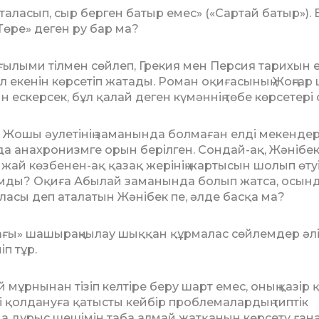
 таласып, сыр берген батыр емес» («Сартай батыр»). 
Төре» деген ру бар ма?
де ғылыми тілмен сөйлеп, Грекия мен Пер­сия тарихын 
туал екенін көрсетіп жа­тады. Роман оқиғасының Жоңғар
керсек, бұл қалай деген күмәннің төбе көр­сетері с
» Жошы әулетінің заманында бол­маған елді мекендерд
 анах­ро­низм­­ге орын берілген. Сондай-ақ, Жәнібек
, жай көзбенен-ақ қазақ жерінің жартысын шолып өту
ымды? Оқиға Абылай за­манында болып жатса, осын
аласы деп аталатын Жәнібек пе, әлде басқа ма?
дағы» шашыраңқылау шық­қан құр­малас сөйлемдер әлі
іп тұр.
ұрнынан тізіп келтіре беру шарт емес, оның қазір 
зді қолдануға қатысты кей­бір проблемалардың типтік
а да дұрыс ше­ші­мін таба алмай жатқанын көрсету ғана