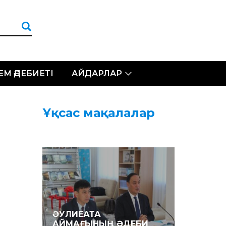
ЛЕМ ӘДЕБИЕТІ
АЙДАРЛАР
Ұқсас мақалалар
ӘУЛИЕАТА
АЙМАҒЫНЫҢ ӘДЕБИ