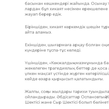
басынан кеш­кендері жайында. Осынау 
лардан бұл хикаят несімен ерекшелене 
жауап берер едік.
Біріншіден, хикаят көркемдік шешім т
айта аламыз.
Екіншіден, шығармаға арқау болған оқиғ
күндеріне тұспа-тұс ке­леді.
Үшіншіден, «Көкжалдың» мазмұнында бас
жекелеген трагедиялық беттер де қоса 
үлкен мақсат үс­тін­де жүрген көтерілісшіл
кейде өзара қырқысып қалатын­ды­ғы.
Жалпы, соңғы жылдары тарихи туындыла
ойландырады. Әбдісаттар Оспановтың
Шектісі жә­не Сыр Шектісі болып бөлінет