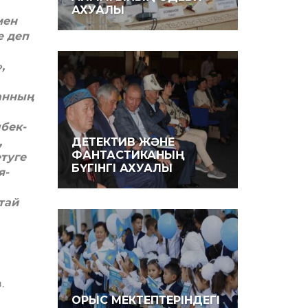
АХУАЛЫ
мен
е деп
,
ханның
­бек­
,
ДЕТЕКТИВ ЖӘНЕ
ФАНТАСТИКАНЫҢ
туге
БҮГІНГІ АХУАЛЫ
я-
тай
.
ОРЫС МЕКТЕПТЕРІНДЕГІ