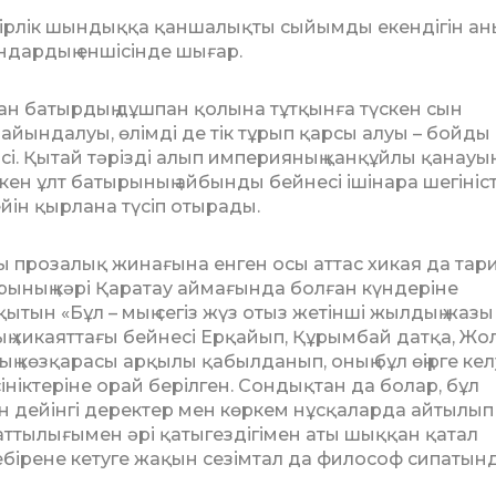
р­лік шындыққа қаншалықты сыйымды екендігін ан
дардың еншісінде шы­ғар.
н батырдың дұшпан қолына тұтқынға түскен сын
айындалуы, өлімді де тік тұ­рып қарсы алуы – бойды
і. Қытай тәрізді алып империяның қанқұйлы қанауы
­кен ұлт батырының айбынды бейнесі іші­нара шегініс
ін қырлана түсіп оты­рады.
ты прозалық жинағына енген осы аттас хикая да тар
рының кәрі Қаратау айма­ғында болған күндеріне
тын «Бұл – мың сегіз жүз отыз жетінші жылдың жа­зы
аның хикаяттағы бейнесі Ерқайып, Құрымбай датқа, Жо
 көзқарасы ар­қы­лы қабылданып, оның бұл өңірге кел
ніктеріне орай берілген. Сон­дық­тан да болар, бұл
н дейінгі деректер мен көр­кем нұсқаларда айтылып
қуаттылығымен әрі қатыгездігімен аты шыққан қатал
тебірене кетуге жақын сезімтал да философ сипатын