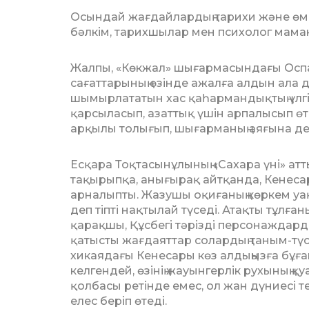
Осындай жағдайлардың тарихи және өмі
бәлкім, тарихшылар мен психолог маман
Жалпы, «Көкжал» шығармасындағы Оспа
сағаттарының өзінде ажалға ал­дын ала д
шымырлататын хас қаһармандықтың үлгіс
қар­сыласып, азаттық үшін арпалысып өт
арқылы толығып, шы­ғарманың аяғына дей
Есқара Тоқтасынұлының «Сахара үні» ат
тақырыпқа, анығырақ айт­қанда, Кенеса
арналыпты. Жазушы оқиғаның көркем уақы
деп тіпті нақтылай түседі. Атақ­ты тұлғ
қарақшы, Құсбегі тәрізді персонаждардың
қатысты жағдаяттар солардың та­ным-түсі
хикаядағы Кенесары көз ал­дыңызға бұға
келгендей, өзі­нің жауынгерлік рухының 
қолбасы ретінде емес, ол жан дүниесі 
елес беріп өтеді.