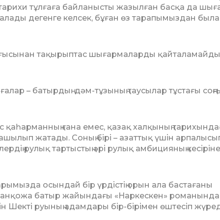
тарихи тұлғаға байланысты жазылған басқа да шыға
ала­ды дегенге келсек, бұған өз тарапымыздан был
ұр­ғысынан тақырыптас шығармаларды қайталамайды
алар – батырдың дәм-тұзының таусы­лар тұстағы соңғ
 қаһарманның ғана емес, қазақ хал­қы­ның тарихынд
ашылып жатады. Соның бірі – азаттық үшін арпалысып
ердің рулық тар­­тыс­тың әрі рулық амбицияның кесір­і­н
рымызда осындай бір үрдістің орын ала бастағаны
 Жанқожа батыр жайындағы «Наркескен» романында
ін Шекті руы­ның адамдары бір-бірімен өштесіп жү­ред