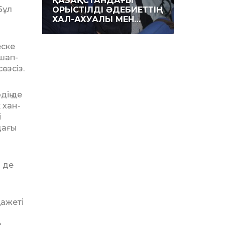
ҚАЗАҚ­СТАНДАҒЫ
Бұл
ОРЫСТІЛДІ ӘДЕБИЕТ­ТІҢ
ХАЛ-АХУАЛЫ МЕН…
еске
 шап­
өзсіз.
ің де
 хан­
і
дағы
 де
қажеті
.