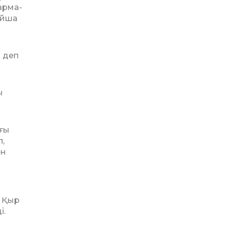
р­ма­
айша
 деп
ы
ағы
,
ен
 Қыр
і.