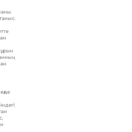
маны.
таныс.
етте
ған
бұрын
анның
ман
еңде
індегі
ған
с,
ен
ы