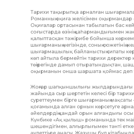
Тарихи тақырыпқа арналған шығар­малар
Романның оқиға же­лісімен оқырмандар
Оқи­ғалар ортасынан табылатын бас кей
соғыстарда өзінің қаһар­мандығымен және
қа­лыптасқан тәжірибе бойынша көркем
шығарманың негізінде, со­ның сюжетінің же
шығармашылық байланыстың сипаты кер
көп айтыла бермейтін тарихи деректер кел
төңірегінде дамып отыра­тындықтан, ш
оқыр­манын онша шаршата қоймас деп ү
Жоңғар шапқыншылығы жылдарын­дағы 
жайында сыр шертетін ке­лесі бір тарих
суреттеумен бірге шығарманың мақсаты – 
қоғамында алған орнын көрсетуге арналғ
әйелдердің қандай орын алғандығы осы 
Күн­бике «Ақ қылыш» романында тек май­
шешендігімен, алғырлығымен тән­ті еткен
әулеттің де анасы. Жазу­шы бұл кітабынд