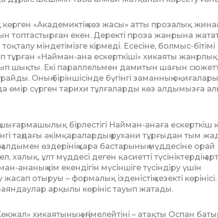
 көрген «Академиктің көз жасы» ат­ты прозалық жина
сын топтастырған екен. Деректі проза жанрына жата
оқ­талу міндетімізге кірмеді. Есесіне, болмыс-біті­мі
ріп тұрған «Найман-ана ескерткіші» хи­каяты жанрлық
лып шықты. Екі параллельмен дамитын шағын сюжет
 құрай­ды. Оның біріншісінде бүгінгі заманның оқиғалар
да өмір сүрген тарихи тұл­ғаларды көз алдымызға а
 шығармашылық бірлестігі Найман-ана­ға ескерткіш 
інгі таңдағы әкім­­­қаралардың рухани тұрғыдан тым жа
алдымен өздерінің қара бастарының мүддесіне орай
халық, ұлт мүддесі деген қасиетті түсініктердің ар
ан-ананың кім екендігін мүсіншіге түсіндіру үшін
жасап отыруы – формалық ізденіс­тің кезекті көрінісі.
баяндаулар арқылы кө­рініс тауып жатады.
Көкжал» хикаятының әңгімелейтіні – атақты Оспан баты