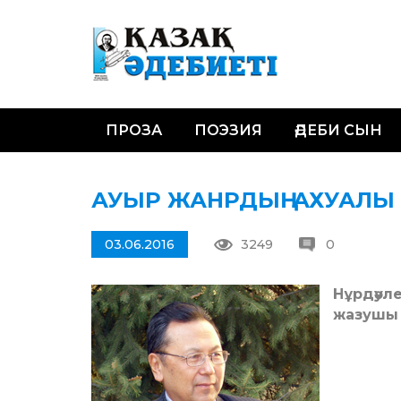
ПРОЗА
ПОЭЗИЯ
ӘДЕБИ СЫН
АУЫР ЖАНРДЫҢ АХУАЛЫ
03.06.2016
3249
0
Нұрдәул
жазушы