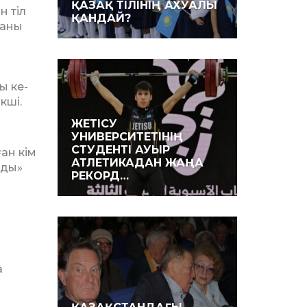
ҚАЗАҚ ТІЛІНІҢ АХУАЛЫ
н тіл
ҚАНДАЙ?
маны
ы ке­
кші.
ЖЕТІСУ
УНИВЕРСИТЕТІНІҢ
СТУДЕНТІ АУЫР
ған кім
АТЛЕТИКАДАН ЖАҢА
ады»
РЕКОРД…
а