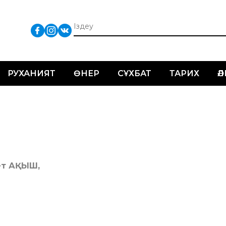
РУХАНИЯТ
ӨНЕР
СҰХБАТ
ТАРИХ
Ә
ет АҚЫШ,