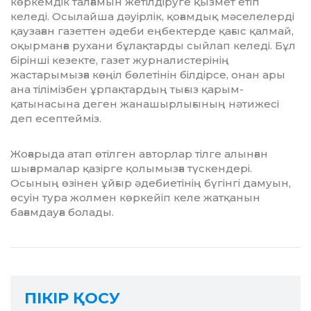
көркемдік талғамын же­тілдіруге қызмет етіп
келеді. Осылайша дәуір­лік, қоғамдық мәселелерді
қаузаған га­зеттен әдеби еңбектерде қағыс қалмай,
оқыр­манға рухани бұлақтарды сыйлап келе­ді. Бұл
бірінші кезекте, газет журналис­тері­нің
жастарымызға көңіл бөлетінін біл­дір­се, онан ары
ана тілімізбен ұрпақтар­дың тығыз қарым-
қатынасына деген жа­на­шырлығының нәтижесі
деп есептей­міз.
Жоғарыда атап өтілген авторлар тілге алын­ған
шығармалар қазірге қолымызға түс­кендері.
Осының өзінен ұйғыр әдебие­ті­нің бүгінгі дамуын,
өсуін тура жолмен көр­кейіп келе жатқанын
бағамдауға болады.
ПІКІР ҚОСУ