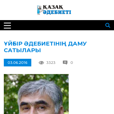
ҰЙҒЫР ӘДЕБИЕТІНІҢ ДАМУ
САТЫЛАРЫ
03.06.2016
3323
0