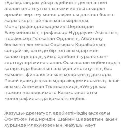
«Қазақстандағы ұйғыр әдебиеті» деген ат­пен
аталған институттың ғылыми кеңесі шығарған
арнайы зерттеу монографиясы да кітап болып
жарық көріп, айналымға шығарылды.
Монографияда академик Шериаздан
Елеукеновтың, профессор Нұрдәулет Ақыштың,
профессор Гүлжаһан Орданың, Абайтану
бөлімінің жетекшісі Серікқазы Қорабайдың,
сондай-ақ, өзге де бір топ ғалымдар мен
қаламгерлердің ұй­ғыр әдебиеті туралы сын-
зерттеулері жи­нақ­талған. Осы аталған еңбектердің
қа­тарын­да басылып шыққан институттың бас
маманы, филология ғылымдарының док­торы,
Ресей қоғамдық ғылымдар ака­де­миясының тілші-
ғалымы Алимжан Тил­ивалдидің «Уйгурская
поэзия неза­ви­си­мого Казахстана» атты
монографиясы да қомақты еңбек.
Жазушы-драматург, әдебиетіміздің ақ­са­қалы
Әхмәтжан Һаширидің, Шайим Шаваевтың, ақын
Хуршидә Илаху­нова­ның, жазушы Авут