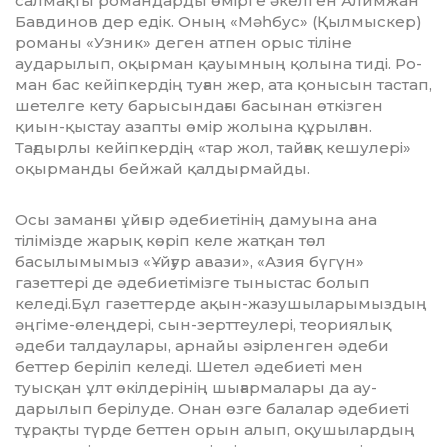
салмақты романдарды өмірге әкелген Алимжан
Бавдинов дер едік. Оның «Мәһбус» (Қылмыскер)
романы «Узник» деген атпен орыс тіліне
аударылып, оқырман қауымның қолына тиді. Ро­
ман бас кейіпкердің туған жер, ата қо­ны­сын тастап,
шетелге кету барысындағы ба­сынан өткізген
қиын-қыстау азапты өмір жолына құрылған.
Тағдырлы кейіп­кер­дің «тар жол, тайғақ кешулері»
оқыр­ман­ды бейжай қалдырмайды.
Осы заманғы ұйғыр әдебиетінің дамуына ана
тілімізде жарық көріп келе жатқан төл
басылымымыз «Ұйғур авази», «Азия бүгүн»
газеттері де әдебиетімізге тыныстас болып
келеді.Бұл газеттерде ақын-жазушыларымыздың
әңгіме-өлең­дері, сын-зерттеулері, теориялық
әдеби талдаулары, арнайы әзірленген әдеби
беттер беріліп келеді. Шетел әдебиеті мен
туысқан ұлт өкілдерінің шығармалары да ау­
дарылып берілуде. Онан өзге балалар әдебиеті
тұрақты түрде беттен орын алып, оқу­шылардың