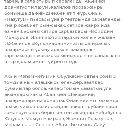
таразыға сала отырып саралайды. Ақын әрі
драматург Илахун Жалилов проза жанры
бойынша да өнімді еңбек етіп жүр. Оның
«Назугум» пьесасы ұйғыр театрында сахналанды.
Ұйғыр әдебиеті сын-сықақ, сатира жанрында
өзінен бұ­рынғы са­тира сарбаздары Нәсирдин
Мәнсуров, Илия Бәхтиялардың жолын жалғаған
И.Жалилов «Күлкә карвини» атты сати­ра­лық
шығармасын ұсыну арқы­лы заман­дас­
тарымыздың жағымсыз мінез­дерін ны­са­наға алып
өткір қала­мы­мен түйреп өте­ді.
Ақын Мәһәммәтимин Обулқа­си­мов­тың соңғы 3
томдығының алғашқысы өлең­­дер, ғазалдар,
рубайылар болса, келесі томын қазақтың ұлы
ақындары хакім Абай мен Шәкәрімнің
шығармаларына арнапты. Онан кейінгі томында
шығыс ұйғыр поэзиясындағы ежелгі рубайыларға
зама­науи реңк беріп келген ақындар Һе­би­булла
Юнусов, Мөмүн Һәмраев, Жәм­шит Розахунов,
Мәһәмәтжан Ясенов, Аблиз Һези­мов, Савут