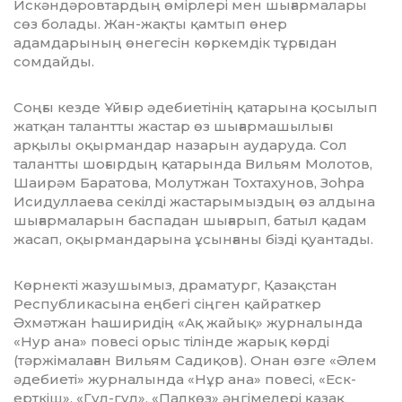
Искәндәровтардың өмірлері мен шығармалары
сөз болады. Жан-жақты қамтып өнер
адамдарының өнегесін көр­кемдік тұрғыдан
сомдайды.
Соңғы кезде Ұйғыр әдебиетінің қа­та­рына қосылып
жатқан талантты жастар өз шығармашылығы
арқылы оқырмандар назарын аударуда. Сол
талантты шоғырдың қатарында Вильям Молотов,
Шаирәм Ба­ратова, Молутжан Тохтахунов, Зоһра
Иси­дуллаева секілді жастарымыздың өз алдына
шығармаларын баспадан шығарып, ба­­тыл қадам
жасап, оқырмандарына ұсын­ғаны бізді қуантады.
Көрнекті жазушымыз, драматург, Қа­зақ­стан
Республикасына еңбегі сіңген қай­­раткер
Әхмәтжан Һаширидің «Ақ жайық» журналында
«Нур ана» повесі орыс тілінде жарық көрді
(тәржімалаған Ви­льям Садиқов). Онан өзге «Әлем
әде­биеті» журналында «Нұр ана» повесі, «Ес­­к­
ерткіш», «Гүл-гүл», «Палкөз» әңгіме­ле­­рі қазақ