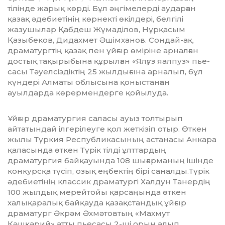
тілінде жарық көрді. Бұл әңгіме­лерді аударған
қазақ әдебиетінің көрнекті өкілдері, белгілі
жазушылар Қабдеш Жү­ма­ділов, Нұрқасым
Қазыбеков, Дидахмет Әшімханов. Сондай-ақ,
драматургтің қа­зақ пен ұйғыр өміріне арналған
достық та­қырыбына құрылған «Ялғуз яалпуз» пье­­
сасы Тәуелсіздіктің 25 жылдығына ар­налып, бұл
күндері Алматы облысына қо­­ныс­танған
ауылдарда көрермендерге қойылуда.
Ұйғыр драматургия саласы ауыз толтырып
айтатындай ілгерілеуге қол жеткізіп отыр. Өткен
жылы Түркия Республи­ка­сы­ның астанасы Анкара
қаласында өткен Тү­рік тілді ұлттардың
драматургия бай­қауын­­да 108 шығарманың ішінде
кон­курс­қа түсіп, озық еңбектің бірі саналды.Тү­рік
әдебиетінің классик драматургі Хал­дун Та­нердің
100 жылдық мерейтойы қар­саңын­да өткен
халықаралық байқауда қазақстандық ұйғыр
драматург Әкрәм Әх­мәтовтың «Махмут
Қәшқәрий» атты пьесасы 2-ші орын алып,