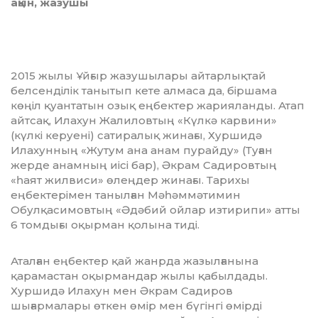
ақын, жазушы
2015 жылы Ұйғыр жазушылары айтар­лық­тай
белсенділік танытып кете алмаса да, біршама
көңіл қуантатын озық еңбектер жарияланды. Атап
айтсақ, Илахун Жа­лилов­тың «Күлкә карвини»
(күлкі керуені) сатиралық жинағы, Хуршидә
Илахунның «Жутум ана анам пурайду» (Туған
жерде анамның иісі бар), Әкрам Садировтың
«һаят жилвиси» өлеңдер жинағы. Тарихы
еңбектерімен танылған Мәһәммәтимин
Обулқасимовтың «Әдәбий ойлар изти­ри­пи» атты
6 томдығы оқырман қолына ти­ді.
Аталған еңбектер қай жанрда жазыл­ғанына
қарамастан оқырмандар жылы қа­­былдады.
Хуршидә Илахун мен Әкрам Са­диров
шығармалары өткен өмір мен бү­­гінгі өмірді