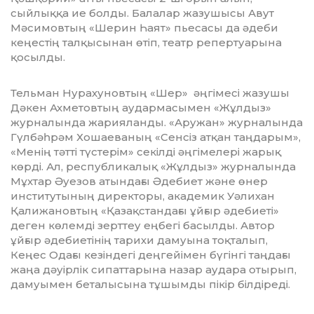
сыйлыққа ие бол­ды. Балалар жазушысы Авут
Мәсимов­тың «Шерин Һаят» пьесасы да әдеби
кеңестің талқысынан өтіп, театр репертуарына
қосылды.
Тельман Нурахуновтың «Шер» әңгімесі жазушы
Дәкен Ахметовтың аудармасымен «Жұлдыз»
журналында жарияланды. «Ару­жан» журналында
Гүлбәһрәм Хо­шаева­ның «Сенсіз атқан таңдарым»,
«Ме­нің тәтті түстерім» секілді әңгімелері жа­рық
көрді. Ал, республикалық «Жұлдыз» жур­налында
Мұхтар Әуезов атындағы Әдебиет және өнер
институтының директоры, академик Уәлихан
Қалижановтың «Қа­зақстандағы ұйғыр әдебиеті»
деген кө­лемді зерттеу еңбегі басылды. Автор
ұйғыр әдебиетінің тарихи дамуына тоқталып,
Кеңес Одағы кезіндегі деңгейімен бүгінгі таңдағы
жаңа дәуірлік сипаттарына назар аудара отырып,
дамуымен беталысына тұшымды пікір білдіреді.