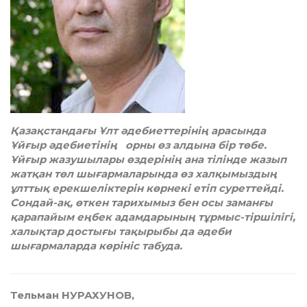
Қазақстандағы Ұлт әдебиеттерінің арасында
Ұйғыр әдебиетінің орны өз алдына бір төбе.
Ұйғыр жазушылары өздерінің ана тілінде жазып
жатқан төл шығармаларында өз халқымыздың
ұлттық ерекшеліктерін көрнекі етіп суреттейді.
Сондай-ақ, өткен тарихымыз бен осы заманғы
қарапайым еңбек адамдарының тұрмыс-тіршілігі,
халықтар достығы тақырыбы да әдеби
шығармаларда көрініс табуда.
Тельман НУРАХУНОВ,