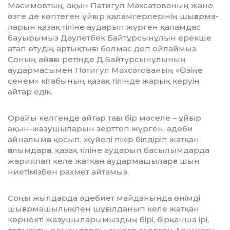
Мәсимовтың, ақын Пәтигул Мәхсәтованың және
өзге де көп­теген ұйғыр қаламгерлерінің шығарма­
ла­рын қазақ тіліне аударып жүрген қаламдас
бауырымыз Дәулетбек Байтұрсынұлын ерекше
атап өтудің артықтығы болмас деп ой­лаймыз.
Соның айғағы ретінде Д.Бай­тұрсынұлының
аудармасымен Пәтигул Мәхсәтованың «Өзіңе
сенем» кітабының қазақ тілінде жарық көруін
айтар едік.
Орайы келгенде айтар тағы бір мәселе – ұй­ғыр
ақын-жазушыларын зерттеп жүр­ген, әдеби
айналымға қосып, жүйелі пікір білдіріп жатқан
ғалымдарға, қазақ тіліне аударып басылымдарда
жариялап келе жатқан аудармашыларға шын
ниетімізбен рахмет айтамыз.
Соңғы жылдарда әдебиет майданында өнімді
шығармашылықпен шұғылданып келе жатқан
көрнекті жазушыларымыздың бірі, бірқанша ірі,