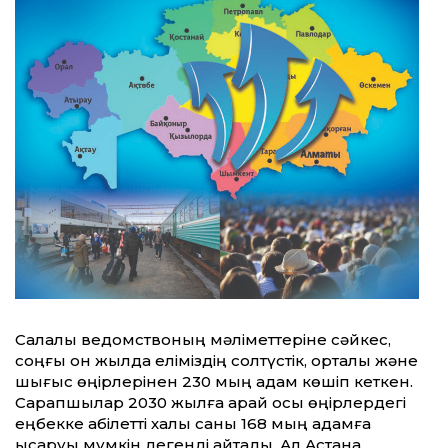
Салалық ведомствоның мәліметтеріне сәйкес,
соңғы он жылда еліміздің солтүстік, орталық және
шығыс өңірлерінен 230 мың адам көшіп кеткен.
Сарапшылар 2030 жылға қарай осы өңірлердегі
еңбекке қабілетті халық саны 168 мың адамға
қысқаруы мүмкін дегенді айтады. Ал Астана,