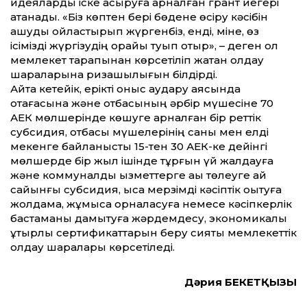
идеяларды іске асыруға арналған грант иегері
атанады. «Біз көптен бері бөдене өсіру кәсібін
ашуды ойластырып жүргенбіз, енді, міне, өз
ісімізді жүргізудің орайы туып отыр», – деген ол
мемлекет тарапынан көрсетіліп жатқан қолдау
шараларына ризашылығын білдірді.
Айта кетейік, ерікті қоныс аудару аясында
отағасына және отбасының әрбір мүшесіне 70
АЕК мөлшерінде көшуге арналған бір реттік
субсидия, отбасы мүшелерінің саны мен елді
мекенге байланысты 15-тен 30 АЕК-ке дейінгі
мөлшерде бір жыл ішінде тұрғын үй жалдауға
және коммуналдық қызметтерге ақы төлеуге ай
сайынғы субсидия, қысқа мерзімді кәсіптік оқытуға
жолдама, жұмысқа орналасуға немесе кәсіпкерлік
бастаманы дамытуға жәрдемдесу, экономикалық
ұтқырлық сертификаттарын беру сияқты мемлекеттік
қолдау шаралары көрсетіледі.
Дәрия БЕКЕТҚЫЗЫ