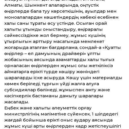
Алматы, Шымкент қалаларында, оңтүстік
өңірлерде бала туу көрсеткішінің, ауылдар мен
моноқалалардан көшетіндердің көбеюі есебінен
халық саны тұрақты өсу үстінде. Осыған орай
халықты ұтымды қоныстандыру, өңіраралық
сәйкессіздікке жол бермеу, жұмыс күшінің
ұтқырлығын арттыру мақсатында мемлекет
жоғарыда аталған бағдарлама, сондай-ақ «Қуатты
өңірлер – ел дамуының драйвері» ұлттық
жобасының аясында азаматтарды халық тығыз
орналасқан өңірлерден жұмыс қолы жеткіліксіз
аймақтарға ерікті түрде көшіру жөніндегі
шараларды іске асыруда. Көшу үшін материалдық
көмек беріледі, тұрғын үйді жалға алуға
субсидиялар бөлінеді, жұмыспен қамту және
кәсіпкерлік бастаманы дамыту шаралары
жасалады.
Еңбек және халықты әлеуметтік қорғау
министрлігінің мәліметіне сүйенсек, 1 шілдедегі
жағдай бойынша ерікті қоныс аудару аясында
жұмыс күші артық өңірлерден кадр жетіспеу­шілігі