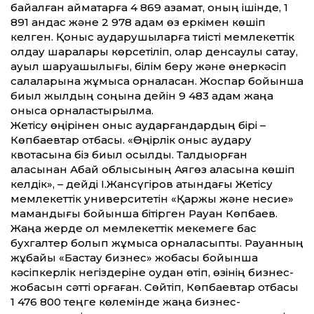
байқалған аймақтарға 4 869 азамат, оның ішінде, 1
891 қандас және 2 978 адам өз еркімен көшіп
келген. Қоныс аударушыларға тиісті мемлекеттік
қолдау шаралары көрсетіліп, олар денсаулық сақтау,
ауыл шаруашылығы, білім беру және өнеркәсіп
салаларына жұмысқа орналасқан. Жоспар бойынша
биыл жылдың соңына дейін 9 483 адам жаңа
қонысқа орналастырылмақ.
Жетісу өңірінен қоныс аударғандардың бірі –
Көпбаевтар отбасы. «Өңірлік қоныс аудару
квотасына біз биыл қосылдық. Талдықорған
қаласынан Абай облысының Аягөз қаласына көшіп
келдік», – дейді І.Жансүгіров атындағы Жетісу
мемлекеттік университетін «Қаржы және несие»
мамандығы бойынша бітірген Рауан Көпбаев.
Жаңа жерде ол мемлекеттік мекемеге бас
бухгалтер болып жұмысқа орналасыпты. Рауанның
жұбайы «Бастау бизнес» жобасы бойынша
кәсіпкерлік негіздеріне оқудан өтіп, өзінің бизнес-
жобасын сәтті қорғаған. Сөйтіп, Көпбаевтар отбасы
1 476 800 теңге көлемінде жаңа бизнес-