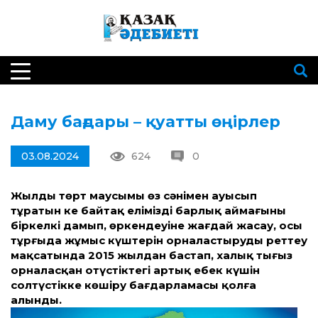
Даму бағдары – қуатты өңірлер
03.08.2024
624
0
Жылдың төрт маусымы өз сәнімен ауысып
тұратын кең байтақ еліміздің барлық аймағының
біркелкі дамып, өркендеуіне жағдай жасау, осы
тұрғыда жұмыс күштерін орналастыруды реттеу
мақсатында 2015 жылдан бастап, халық тығыз
орналасқан оңтүстіктегі артық еңбек күшін
солтүстікке көшіру бағдарламасы қолға
алынды.