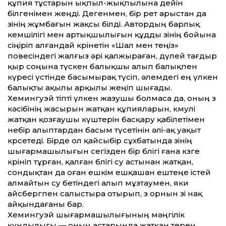
құпия тұстарын ықпыл-жықпылына дейін
білгенімен жеңді. Дегенмен, бір рет арыстан да
өзінің жұмбағын жақсы білді. Автордың барлық
кемшілігі мен артықшылығын құдды өзінің бойына
сіңіріп алғандай көрінетін «Шал мен теңіз»
повесіндегі жалғыз әрі қалжыраған, дүлей тағдыр
қыр соңына түскен балықшы алып балықпен
күресі үстінде басымырақ түсіп, әлемдегі ең үлкен
балықты ақылы арқылы жеңіп шығады.
Хемингуэй тіпті үлкен жазушы болмаса да, оның өз
кәсібінің жасырын жатқан құпияларын, көмулі
жатқан қозғаушы күштерін басқару қабілетімен
небір алыптардан басым түсетінін әлі-ақ уақыт
көрсетеді. Бірде ол қайсыбір сұхбатында өзінің
шығармашылығын сегізден бір бөлігі ғана көзге
көрініп тұрған, қалған бөлігі су астынан жатқан,
сондықтан да оған ешкім ешқашан ештеңе істей
алмайтын су бетіндегі алып мұзтаумен, яки
айсбергпен салыстыра отырып, өз орнын өзі нақ
айқындағаны бар.
Хемингуэй шығармашылығының мәңгілік
құндылығы — оның астарында жатқан терең