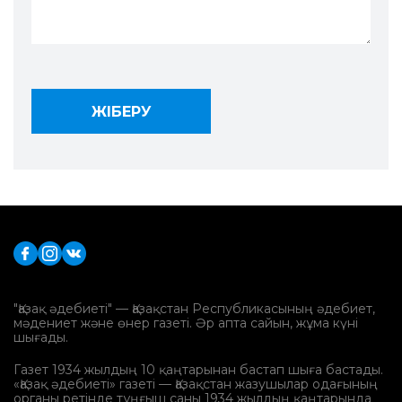
"Қазақ әдебиеті" — Қазақстан Республикасының әдебиет,
мәдениет және өнер газеті. Әр апта сайын, жұма күні
шығады.
Газет 1934 жылдың 10 қаңтарынан бастап шыға бастады.
«Қазақ әдебиеті» газеті — Қазақстан жазушылар одағының
органы ретінде тұңғыш саны 1934 жылдың қаңтарында