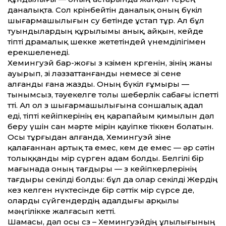
даналықта. Сол көрінбейтін даналық оның бүкіл
шығармашылығын су бетінде ұстап тұр. Ал бұл
туындылардың құрылымы анық, айқын, кейде
тіпті драмалық шекке жететіндей үнемділігімен
ерекшеленеді.
Хемингуэй бар-жоғы өз көзімен көргенін, өзінің жаны
ауырып, өзі ләззат­танғанды немесе өзі сене
алғанды ғана жазды. Оның бүкіл ғұмыры —
тынымсыз, тәуекелге толы шеберлік сабағы іспет­ті
өт­ті. Ал ол өз шығармашылығына соншалық адал
еді, тіпті кейіпкерінің ең қарапайым қимылын дәл
беру үшін сан мәрте өмірін қауіпке тіккен болатын.
Осы тұрғыдан алғанда, Хемингуэй өзіне
қалағаннан артық та емес, кем де емес — әр сәтін
толыққанды өмір сүрген адам болды. Белгілі бір
мағынада оның тағдыры — өз кейіпкерлерінің
тағдыры секілді болды: бұл да олар секілді Жердің
кез келген нүктесінде бір сәт­тік өмір сүрсе де,
оларды сүйгендердің адалдығы арқылы
мәңгілікке жалғасып кет­ті.
Шамасы, дәл осы сөз – Хемингуэйдің ұлылығының