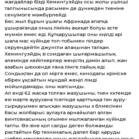
жағдайлар бізді Хемингуэйдің осы жолы үшінші
талпынысында расымен де дүниеден өткеніне
сенуімізге мәжбүрлейді.
Бес жыл бұрын ұшағы Африкада апатқа
ұшырағанда оның өлімінің ақиқат болуы әсте
мүмкін емес еді. Құтқарушылар оны көңілді әрі
шала мас күйінде топ-тобымен пілдер
серуендейтін джунгли алаңынан тапқан.
Хемингуэйдің өзі сомдаған шығармашылық
әлемінде кейіпкерлер жеңістің дәмін алып, жан
азабын шеккенде ғана өлімге лайық еді.
Сондықтан да ол өмірге емес, кинодағы көрініске
көбірек ұқсайтын мұндай жеңіл өлімді
мойындамады, оны жатсынды.
Ал енді 62 жасқа толған жазушыны, өткен көктемде
екі мәрте аурухана төсегінде қарт­тыққа тән ауру-
сырқау­ымен алысқан жазушыны өз бөлмесінен
басы жолбарыс аулауға арнайылап алған
винтовкасының оғымен мылжаланған күйінде
тапты. Өз-өзіне қол салды деген болжамды
растайтын бір техникалық дәлел бар: қаруды
шебер меңгерген оның жағдайында мұның оқыс