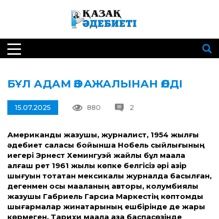
БҰЛ АДАМ ӨЗ АЖАЛЫНАН ӨЛДІ
15.07.2025
880
2
Американдық жазушы, журналист, 1954 жылғы
әдебиет саласы бойынша Нобель сыйлығының
иегері Эрнест Хемингуэй жайлы бұл мақала
алғаш рет 1961 жылы көпке белгісіз әрі қазір
шығуын тоқтатқан мексикалық журналда басылған,
дегенмен осы мақаланың авторы, колумбиялық
жазушы Габриель Гарсиа Маркестің көптомдық
шығармалар жинақтарының ешбірінде де жарық
көрмеген. Тарихи мақала қазақ баспасөзінде