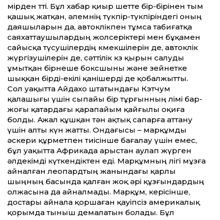
өмірден өт­ті. Бұл хабар қиыр шет­те бір-бірінен тым
қашық жатқан, әлемнің түкпір-түкпіріндегі оның
даяшыларын да, автокөлікпен тұмса табиғатқа
саяхат­таушылардың жолсеріктері мен бұқамен
сайысқа түсушілердің көмекшілерін де, автокөлік
жүргізушілерін де, сәт­тілік көз қырын салуды
ұмытқан бірнеше боксшыны және зейнетке
шыққан бірді-екілі қанішерді де қобалжыт­ты.
Сол уақыт­та Айдахо штатындағы Кэтчум
қалашығы үшін сыпайы бір тұрғынның өлімі бар-
жоғы қатардағы қарапайым қайғылы оқиға
болды. Ажал құшқан тән ақтық сапарға ат­тану
үшін алты күн жат­ты. Ондағысы – марқұмды
әскери құрметпен тиісінше бағалау үшін емес,
бұл уақыт­та Африкада арыстан аулап жүрген
әлдекімді күткендіктен еді. Марқұмның өлігі мұзға
айналған леопардтың жанындағы қарлы
шыңның басында қалған жоқ әрі құзғындардың
олжасына да айналмады. Марқұм, керісінше,
достары айнала қоршаған қауіпсіз америкалық
қорымда тыныш демалатын болады. Бұл