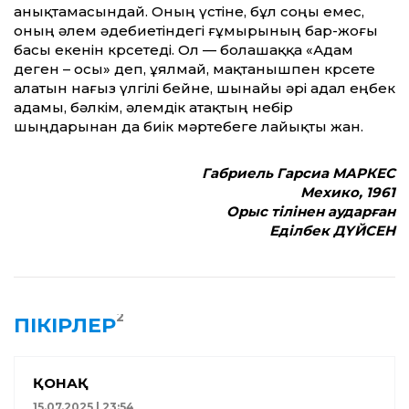
анықтамасындай. Оның үстіне, бұл соңы емес,
оның әлем әдебиетіндегі ғұмырының бар-жоғы
басы екенін көрсетеді. Ол — болашаққа «Адам
деген – осы» деп, ұялмай, мақтанышпен көрсете
алатын нағыз үлгілі бейне, шынайы әрі адал еңбек
адамы, бәлкім, әлемдік атақтың небір
шыңдарынан да биік мәртебеге лайықты жан.
Габриель Гарсиа МАРКЕС
Мехико, 1961
Орыс тілінен аударған
Еділбек ДҮЙСЕН
2
ПІКІРЛЕР
ҚОНАҚ
15.07.2025 | 23:54