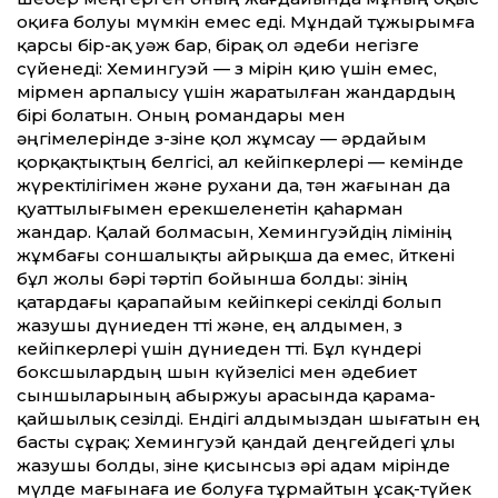
оқиға болуы мүмкін емес еді. Мұндай тұжырымға
қарсы бір-ақ уәж бар, бірақ ол әдеби негізге
сүйенеді: Хемингуэй — өз өмірін қию үшін емес,
өмірмен арпалысу үшін жаратылған жандардың
бірі болатын. Оның романдары мен
әңгімелерінде өз-өзіне қол жұмсау — әрдайым
қорқақтықтың белгісі, ал кейіпкерлері — кемінде
жүректілігімен және рухани да, тән жағынан да
қуат­тылығымен ерекшеленетін қаһарман
жандар. Қалай болмасын, Хемингуэйдің өлімінің
жұмбағы соншалықты айрықша да емес, өйткені
бұл жолы бәрі тәртіп бойынша болды: өзінің
қатардағы қарапайым кейіпкері секілді болып
жазушы дүниеден өт­ті және, ең алдымен, өз
кейіпкерлері үшін дүниеден өт­ті. Бұл күндері
боксшылардың шын күйзелісі мен әдебиет
сыншыларының абыржуы арасында қарама-
қайшылық сезілді. Ендігі алдымыздан шығатын ең
басты сұрақ: Хемингуэй қандай деңгейдегі ұлы
жазушы болды, өзіне қисынсыз әрі адам өмірінде
мүлде мағынаға ие болуға тұрмайтын ұсақ-түйек