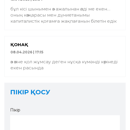
бұл кісі шынымен өз ажалынан өлді ме екен…
оның көзқарасы мен дүниетанымы
капиталистік қоғамға жақпағанын білетін едік
ҚОНАҚ
08.04.2026 | 17:15
өз өзіне қол жұмсау деген нұсқа күмәнді көрінеді
екен расында
ПІКІР ҚОСУ
Пікір