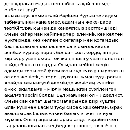
деп қараған мадақ пен табысқа қай өлшемде
еңбек сіңірді?
Анығында, Хемингуэй бәрінен бұрын тек адам
табиғатынан ғана емес, адамның жеке-дара
тәртібі тұрғысынан да қанағатсыз зерт­теуші еді.
Оның қаһарман кейіпкерлері әлемнің кез келген
нүктесінде, кез келген оқиғалар мен қоғамдық
баспалдақтың кез келген сатысында, қайда
аянбай күресу керек болса – сол жерде, тіпті де
өмір сүру үшін емес, тек жеңіп шығу үшін кенет­тен
пайда болып отырды. Осыдан кейінгі жеңіс
адамды толықтай физикалық қажуға ұшырататын,
ал сол жеңістің өзі терең рухани күмән тудыратын.
Алайда Хемингуэй әлемінде жеңіс ең күштіге
емес, ақылдыға – өмірлік машықтан сүзгіленген
ақылға тиесілі болды. Бұл жағынан ол – идеалист.
Оның сан сапат шығармаларында дөкір күштің
білім күшінен басым түсуі сирек. Кішкентай, бірақ
ақылдырақ балық үлкен балықты жеп тынуы
мүмкін. Оның аңшысы арыстанды карабинмен
қаруланғанынан жеңбеді, керісінше, өз кәсібінің