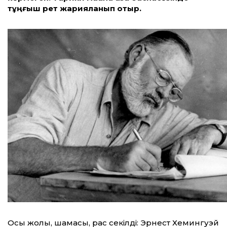
тұңғыш рет жарияланып отыр.
Осы жолы, шамасы, рас секілді: Эрнест Хемингуэй