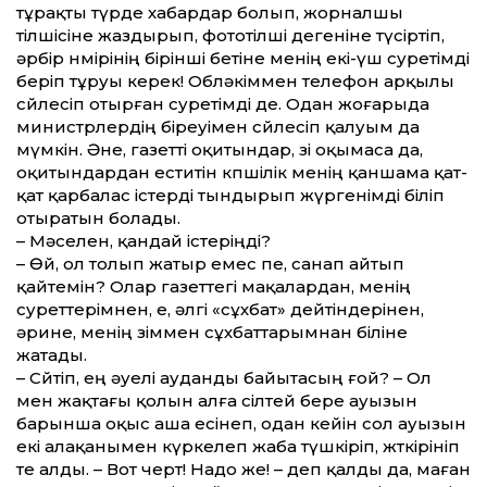
тұрақты түрде хабардар болып, жорналшы
тілшісіне жаздырып, фототілші дегеніне түсіртіп,
әрбір нөмірінің бірінші бетіне менің екі-үш суретімді
беріп тұруы керек! Обләкіммен телефон арқылы
сөйлесіп отырған суретімді де. Одан жоғарыда
министрлердің біреуімен сөйлесіп қалуым да
мүмкін. Әне, газет­ті оқитындар, өзі оқымаса да,
оқитындардан еститін көпшілік менің қаншама қат-
қат қарбалас істерді тындырып жүргенімді біліп
отыратын болады.
– Мәселен, қандай істеріңді?
– Өй, ол толып жатыр емес пе, санап айтып
қайтемін? Олар газет­тегі мақалардан, менің
сурет­терімнен, е, әлгі «сұхбат» дейтіндерінен,
әрине, менің өзіммен сұхбат­тарымнан біліне
жатады.
– Сөйтіп, ең әуелі ауданды байытасың ғой? – Ол
мен жақтағы қолын алға сілтей бере ауызын
барынша оқыс аша есінеп, одан ке­йін сол ауызын
екі алақанымен күркелеп жаба түшкіріп, жөткірініп
те алды. – Вот черт! Надо же! – деп қалды да, маған