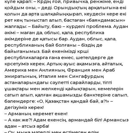
күле қарап: – Көрдің ғой, привычка, ренжіме, енді
қойдым оны, – деді. Орындықтың арқалығына екі
қолын да арта шалқайың­қырап, кеудесін кере екі
рет кең тыныстап алып, бастаған «баяндамасын»
жалғады: – Байыту, баю – күрделі проблема. Аудан
әкімі – маған да, облыс, қала, республика
әкімдеріне де қатысы бар. Аудан, облыс, қала,
республиканың бай болғаны – біздің де
байығанымыз. Бай екенімізді көрші
республикаларға ғана емес, шетелдерге де
көрсетуіміз керек. Артық-ауыс ақамызға, айталық,
Америка мен Анлияның, Франция мен Араб
эмиратының, Италия мен Сингафурдың
астаналарындағы сәулет­ті сарайларды, тіпті
ұшақтары мен желкенді қайықтарын, кемелерін
сатып алып, қалған ақшамызды банктеріне салып,
бәлемдерге: «О, Қазақстан қандай бай, а?!» –
дегізуіміз керек!
– Арманың керемет екен!
– А как же?! Адам екенсің, армандай біл! Армансыз
адам – атсыз арба!
– Оу, мына мәтелді мен естімеген едім…