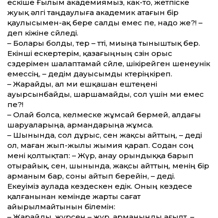
ескіше Ғылым академиямыз, как-то, жетпіске
жуық әлгі таңдаулыға академик атағын бір
қаулысымен-ақ бере салды емес пе, надо же?! –
деп кіжіне сөйледі.
– Болары болды, өтер – өт­ті, миыңа тыныштық бер.
Екінші ескертерім, қазағыңның сөзін орыс
сөздерімен шалаптамай сөйле, шікірейген шенеунік
емессің, – дедім дауысымды көтеріңкіреп.
– Жарайды, ал ми ешқашан ештеңені
ауырсынбайды, шаршамайды, сол үшін ми емес
пе?!
– Олай болса, келмеске жұмсай бермей, алдағы
шаруаларыңа, армандарыңа жұмса.
– Шынында, сол дұрыс, сен жақсы айт­тың, – деді
ол, маған жып-жылы жымия қарап. Содан соң
мені қолтықтап: – Жүр, анау орындыққа барып
отырайық, сен, шынында, жақсы айт­тың, менің бір
арманым бар, соны айтып бере­йін, – деді.
Екеуіміз аулада кез­дескен едік. Оның кез­десе
қалғанынан кемінде жарты сағат
айырылмайтынын білемін:
– Жарайды, жүрсең – жүр, арманыңды ағылт, –