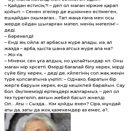
– Қайдан естисің?! – деп ол маған кіржие қарап
қойып: – Сенен өзгелер де ешкімнен естімеген,
ешқайдан оқымаған… Тап жаңа ғана мен осы
жерде ойдан шығарған мәтел, менің мәтелім! –
деді.
– Бәрекелді!
– Енді өзің ойла: ат арбасыз жүре алады, иә, ал
жазда – арба, қыста шана атсыз жүре ала ма?
– Жо-ға.
– Мінеки, сен ұға алдың, но ұқпайтындар көп. Оны
маған өмір көрсет­ті. Өмірді бағалай білу керек, өмірді
сүйе білу керек, – деді де, көйлегінің сол жақ жеңін
түре қолсағатына үңіліп: – Однако, баратын бір
жерге баруым керек, енді кешікпей барайын. Сау
бол. Әңгімемізді ертеңдері жалғармыз, – деп ол
тез түрегеліп, аяғын жебей басып жөнелді.
Ол… Аты – Сызда… Кім қойды екен? Сірә, мұндай
аты да, заты да жоқ қазекемдер аз емес, ә?..