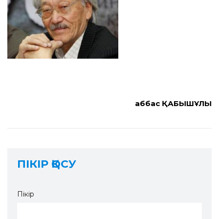
Ғаббас ҚАБЫШҰЛЫ
ПІКІР ҚОСУ
Пікір