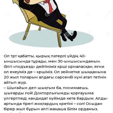
Ол төрт қабат­ты, қырық пәтерлі үйдің 40-
ыншысында тұрады, мен 30-ыншысындамын.
Әлгі «подъезд» дейтініміз көрші орналасқан, яғни
ол екеуіміз де – көршіміз. Ол зейнетке шыққанына
20 жыл толарын алдағы сәрсенбі күні атап өтетінін
айтып жүр.
– Шығайын деп шықтым ба, понимаешь,
шығарды ғой! Докторлығымды қорғауыма
үлгертпеді, кандидат күйімде кете бардым. Алды-
артында тірегі жоқтардың көретіні – сол! Осыдан
бірер жыл бұрын әлгі жаңаша Білім ордамыз,