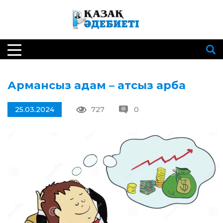
Армансыз адам – атсыз арба
25.03.2024
727
0