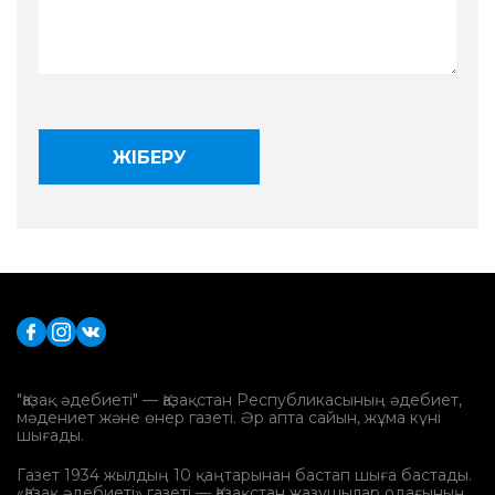
"Қазақ әдебиеті" — Қазақстан Республикасының әдебиет,
мәдениет және өнер газеті. Әр апта сайын, жұма күні
шығады.
Газет 1934 жылдың 10 қаңтарынан бастап шыға бастады.
«Қазақ әдебиеті» газеті — Қазақстан жазушылар одағының