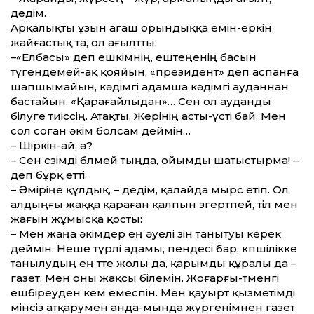
дедім.
Арқалықты ұзын ағаш орындыққа емін-еркін
жайғастық та, ол ағылт­ты.
–«Елбасы» деп ешкімнің, ештеңенің басын
түгендемей-ақ қояйын, «президент» деп аспанға
шапшымайын, кәдімгі адамша кәдімгі ауданнан
бастайын. «Қарағайлыдан»… Сен ол ауданды
білуге тиіссің. Атақты. Жерінің асты-үсті бай. Мен
сол соған әкім болсам деймін…
– Шіркін-ай, ә?
– Сен сөзімді бөлмей тыңда, ойымды шатыстырма! –
деп бұрқ ет­ті.
– Әміріңе құлдық, – дедім, қалайда мырс етіп. Ол
алдыңғы жаққа қараған қалпын өзгертпей, тіл мен
жағын жұмысқа қосты:
– Мен жаңа әкімдер ең әуелі өзін танытуы керек
деймін. Неше түрлі адамы, пендесі бар, көпшілікке
танылудың ең төте жолы да, қарымды құралы да –
газет. Мен оны жақсы білемін. Жоғарғы-төменгі
ешбіреуден кем емеспін. Мен қауырт қызметімді
мінсіз атқарумен анда-мында жүргенімнен газет