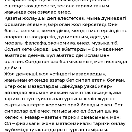
ештеңе жоқ» десек те, тек қана тарихи таным
жағында сең қозғалар емес.
Қазақты жолаушы деп елестетсек, мына дүниедегі
қоршаған әлемнің бәрі оған жол көрсетеді. Оны
бақытқа, сенімге, кемелдікке, мендігі мен еркіндігіне
апаратын жолдар тіл, дүниетаным, әдет, құқық,
мораль, фалсафа, экономика, өнер, музыка, т.б.
болып кете береді. Бұл қабаттарды – біз мәдениет
қабат­тары дейміз. Бұл қабаттар дін исламмен
өрілген. Сондықтан қазақ болмысының мәні исламда
дейміз.
Жол демекші, жол үстіндегі мазарлардың
жанынан өткенде қазақтар бет сипап өтетін болған.
Егер осы мазарларды «дінбұзар уахабилер»
айтқандай жермен жексен қылып тастасаңыз, қазақ
тарихын түп-тұқиянынан құртқысы келіп жүрген
сыртқы күштерге керемет орай болады екен. Бет
сипарлар елі емес, тамыры жоқ ел болып шыға
келесің. Мазар – қазақтың тарихи санасының мәні.
Ол – физикалық және метафизикалық тарихи ойлау
жүйемізді тұтастандырып тұрған темірқазық.