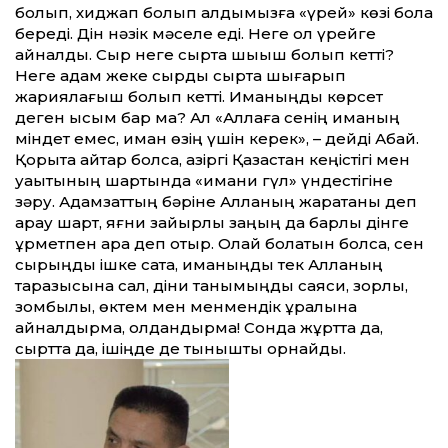
болып, хиджап болып алдымызға «үрей» көзі бола
береді. Дін нәзік мәселе еді. Неге ол үрейге
айналды. Сыр неге сыртқа шыққыш болып кетті?
Неге адам жеке сырды сыртқа шығарып
жариялағыш болып кетті. Иманыңды көрсет
деген қысым бар ма? Ал «Аллаға сенің иманың
міндет емес, иман өзің үшін керек», – дейді Абай.
Қорыта айтар болсақ, қазіргі Қазақ­стан кеңістігі мен
уақытының шартында «имани гүл» үндестігіне
зәру. Адамзат­тың бәріне Алланың жаратқаны деп
қарау шарт, яғни зайырлы заңың да барлық дінге
құрметпен қара деп отыр. Олай болатын болса, сен
сырыңды ішке сақта, иманыңды тек Алланың
таразысына сал, діни танымыңды саяси, зорлық,
зомбылық, өктем мен менмендік құралына
айналдырма, қолдандырма! Сонда жұртта да,
сыртта да, ішіңде де тыныштық орнайды.