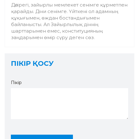
Дәлірегі, зайырлы мемлекет сенімге құрметпен
қарайды. Діни сенімге. Үйткені ол адамның
құқығымен, өждан бостандығымен
байланысты. Ал Зайырлылық діннің
шарттарымен емес, конституцияның
заңдарымен өмір сүру деген сөз.
ПІКІР ҚОСУ
Пікір