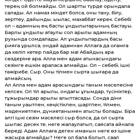
терең ой болмайды. Ол шартты түрде орындала
салады. Ал намаз міндет болса, оны тану, білу,
зерттеу, дайындық, ықылас, махаббат керек. Себебі
ол – адамның ең басты құндылықтарының бастауы.
Барлық құндылық атаулы сол арқылы адамның
рухында сомдалады. Ал құндылықтардың басы
рияға құрылса, ондай адамнан Аллаға да қоғамға
да келіп кетер пайда бар ма! Абайдың қара
сөздеріне қара. Алла мен адам қатынасындағы
сезімге ешкім араласа алмайды. Ол – себебі, ішкі
тәжірибе. Сыр. Оны тілмен сыртқа шығара да
алмайсың.
Ал Алла мен адам арасындағы таным мәселесіне
келсек. Ол тіл арқылы, ондағы ұғымдар, түсініктер,
тұжырымдар арқылы қалыптасады. Сонда діни
таным уақытпен, кеңістікпен, шартпен, тілмен,
мәдениетпен, дүниетанымен қатысты болады. Бірақ
әлгі ішкі сезім мәселесі сыр болса, да ол сыртқа
шықпас десек те, неге жалаулатып, саясатқа айнала
береді. Адам Аллаға деген иманын неге өз ішіне
жасыра алмайды? Неге ол балақ болып, сақал