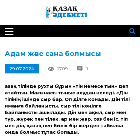
Адам және сана болмысы
29.07.2024
1709
1
Қазақ тілінде рухты бұрын «тін немесе тын» деп
атайтын. Мағынасы тыныс алудан келеді. «Дін
тілінің ішінде сыр бар. Ол ділге қонады. Дін тілі
иманға байланысты, сыр тілі көңілге
байланысты ашылады. Дін мен ақыл, сыр мен
түр, жүрек пен тілек, ар мен жар, сөз бен іс, тіл
мен діл, қазақ пен билік бір жерден табылса
онда болмыс тұтас болады.