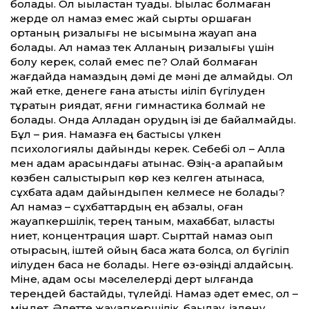
болады. Ол ықыластан туады. Ықылас болмаған
жерде ол намаз емес жай сыртқы қоршаған
ортаның ризалығы не қысымына жауап қана
болады. Ал намаз тек Алланың ризалығы үшін
болу керек, солай емес пе? Олай болмаған
жағдайда намаздың дәмі де мәні де қалмайды. Ол
жай етке, денеге ғана қатысты иіліп бүгілуден
тұратын риядат, яғни гимнастика болмай не
болады. Онда Алладан қорқудың ізі де байқалмайды.
Бұл – рия. Намазға ең бастысы үлкен
психологиялық дайындық керек. Себебі ол – Алла
мен адам арасындағы қатынас. Өзің-ақ қарапайым
көзбен салыстырып көр кез келген қатынасқа,
сұхбатқа адам дайындықпен келмесе не болады?
Ал намаз – сұхбаттардың ең абзалы, оған
жауапкершілік, терең таным, махаббат, ықласты
ниет, концентрация шарт. Сырттай намаз оқып
отырасың, іштей ойың басқа жақта болса, ол бүгіліп
иілуден басқа не болады. Неге өз-өзіңді алдайсың.
Міне, адам осы мәселелерді дерт қылғанда
тереңдей бастайды, түлейді. Намаз әдет емес, ол –
міндет. Әдетте жауапкершілік, бақылау, іздену,