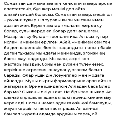
Сондықтан да мына қазақтың кеңістігін мазарларсыз
елестетсеңіз, бұл жер менікі деп айта
алмайтындай боласыз. Сондықтан мазар, мешіт ол
– рухани тұғыр. Ол туралы ғылыми таныммен
қараған жөн. Бұрын қазақтар «молалы жерде су
болар, сулы жерде ел болар деп» өлшеген.
Мазар, ел, су бұлар – геополитика. Ал осы тұғыр
ислам, иманмен өрілген. Абай, «менімен сен тең
бе деп шіренесің, белгісі надандықтың оның бәрі»
деген тұжырымындағы менмендік, эгоизм ең
басты жау, надандық. Мысалы, қазіргі көп
жастарымыздың бойынан рухани түлеу емес,
керісінше агрессия, оқшаулану, эгоизм басып
барады. Олар үшін дін лозунгілер мен модаға
айналды. Мұны сыртқы формаларына қарап айтып
жатырмыз. Әрине ішіндегісін Алладан басқа білер
бар ма? Оқығаны екі үш аят. Не бір кітап шығар. Ал
шынайы құлшылық адамды ішкі тереңдікке жеткізу
керек еді. Сосын намаз адамға өзін-өзі бақылауды,
жауапкершілікті қалыптастырады. Ал өзін-өзі
бақылап жүретін адамда әрдайым терең ой