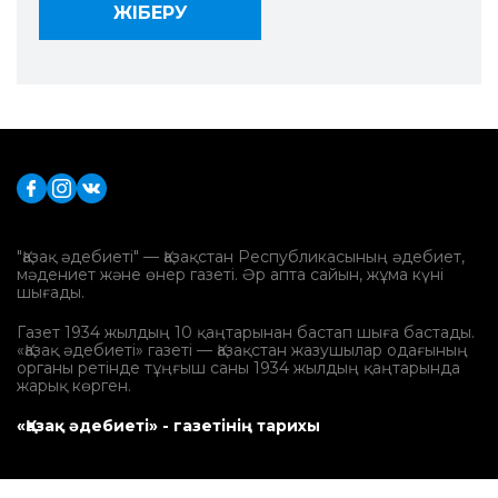
"Қазақ әдебиеті" — Қазақстан Республикасының әдебиет,
мәдениет және өнер газеті. Әр апта сайын, жұма күні
шығады.
Газет 1934 жылдың 10 қаңтарынан бастап шыға бастады.
«Қазақ әдебиеті» газеті — Қазақстан жазушылар одағының
органы ретінде тұңғыш саны 1934 жылдың қаңтарында
жарық көрген.
«Қазақ әдебиеті» - газетінің тарихы