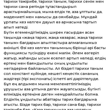
тарихи тәжірибе, тарихи таным, тарихи сенім мен
тарихи сана ретінде тұтастандырып
қарастырмайынша, мына елдік те, қазақ ұлттығы да,
мәдениеті мен намысы да оянбайды. Мұндай
ұрпақты кез келген дауыл өз арнасына тартып
алып кетеді.
Бүгін егемендігіміздің ширек ғасырдан асқан
таңында «жаңа тарих, жаңа көзқарас, жаңа тарихи
таным» бағдарын қалыптастыра алмағанымыз
өкінішті. Өзі кез келген танымның бірінші әрі басты
функциясы түсіндіру екені мәлім. Әлем өзгеріп
жатыр, жаһандық қысым еселеп артып келеді, елдің
ертеңі мен баяндылығы оның құндылықтық
негіздеріне байланысты. Ал біздегі тарихи таным
сол констант күйінде, кешегі кеңестік сананың
жәдігері (тірі экспонаты) іспетті әлі дәріптелуде.
Бұл ең алдымен мына мемлекеттілігіміздің
құрушысы қазақ ұлтына деген жауапсыздық, бүгінгі
еліміздің ертеңіне деген немқұрайлылық болмақ.
Елдіктің құндылықтық қабаттары тарих бағдарына
қатысты. Бізде тарих бар, тарихи сана бар, тарихи
тәжірибе бар. «Қазақ тарихында қазақ ұялатын