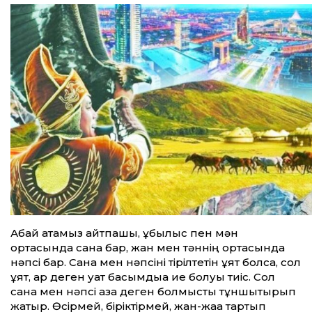
Абай атамыз айтпақшы, құбылыс пен мән
ортасында сана бар, жан мен тәннің ортасында
нәпсі бар. Сана мен нәпсіні тірілтетін ұят болса, сол
ұят, ар деген қуат басымдыққа ие болуы тиіс. Сол
сана мен нәпсі қазақ деген болмысты тұншықтырып
жатыр. Өсірмей, біріктірмей, жан-жаққа тартып