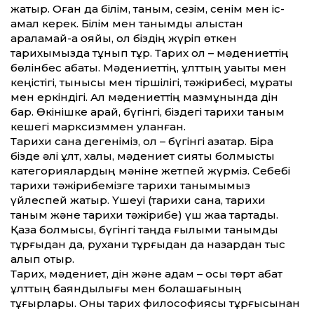
жатыр. Оған да білім, таным, сезім, сенім мен іс-
амал керек. Білім мен танымды алыстан
арқаламай-ақ қояйық, ол біздің жүріп өткен
тарихымызда тұнып тұр. Тарих ол – мәдениеттің
бөлінбес қабаты. Мәдениеттің, ұлттың уақыты мен
кеңістігі, тынысы мен тіршілігі, тәжірибесі, мұраты
мен еркіндігі. Ал мәдениеттің мазмұнында дін
бар. Өкінішке қарай, бүгінгі, біздегі тарихи таным
кешегі марксизммен уланған.
Тарихи сана дегеніміз, ол – бүгінгі қазақтар. Бірақ
бізде әлі ұлт, халық, мәдениет сияқты болмыстық
категориялардың мәніне жетпей жүрміз. Себебі
тарихи тәжірибемізге тарихи танымымыз
үйлеспей жатыр. Үшеуі (тарихи сана, тарихи
таным және тарихи тәжірибе) үш жаққа тартады.
Қазақ болмысы, бүгінгі таңда ғылыми танымдық
тұрғыдан да, рухани тұрғыдан да назардан тыс
қалып отыр.
Тарих, мәдениет, дін және адам – осы төрт қабат
ұлттың баяндылығы мен болашағының
тұғырлары. Оны тарих философиясы тұрғысынан