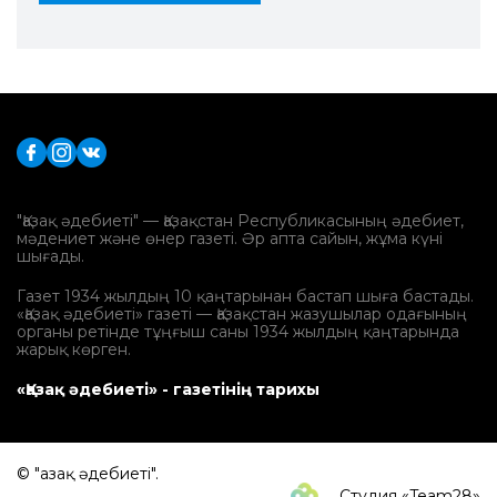
"Қазақ әдебиеті" — Қазақстан Республикасының әдебиет,
мәдениет және өнер газеті. Әр апта сайын, жұма күні
шығады.
Газет 1934 жылдың 10 қаңтарынан бастап шыға бастады.
«Қазақ әдебиеті» газеті — Қазақстан жазушылар одағының
органы ретінде тұңғыш саны 1934 жылдың қаңтарында
жарық көрген.
«Қазақ әдебиеті» - газетінің тарихы
© "Қазақ әдебиеті".
Студия «Team28»