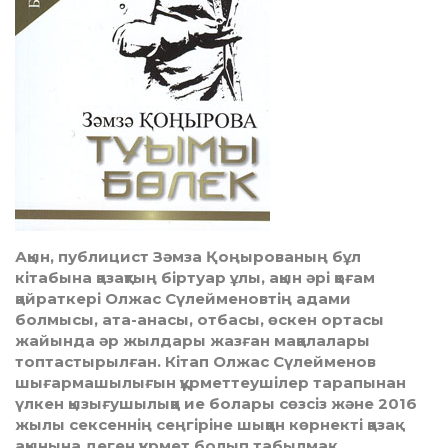
Ақын, публицист Зәмза Қоңырованың бұл
кітабына қазақтың біртуар ұлы, ақын әрі қоғам
қайраткері Олжас Сүлейменовтің адами
болмысы, ата-анасы, отбасы, өскен ортасы
жайында әр жылдары жазған мақалалары
топтастырылған. Кітап Олжас Сүлейменов
шығармашылығын құрметтеушілер тарапынан
үлкен қызығушылыққа ие болары сөзсіз және 2016
жылы сексеннің сеңгіріне шыққан көрнекті қазақ
ақынына деген құрмет болып табылмақ.