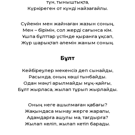
түн, тыныштықта,
Күркіреген от күнді найзағайлы.
Сүйемін мен жайнаған жазын соның,
Мен – бірімін, сол жерді сағынса кім.
Ұшпа бұлт­тар үстінде қыранға ұқсап,
Жүр шарықтап әлемін жаным соның.
Бұлт
Кейбіреулер мекенсіз деп сынайды,
Расында, оның көші тынбайды.
Одан мәңгі арылмайды мұң-қайғы,
Бұлт жырласа, жылап тұрып жырлайды.
Оның неге ашылмаған қабағы?
Жақындаса мынау жерге жаралы,
Адамдарға ашулы ма, тағдырға?
Жылап келіп, жылап кетіп барады.