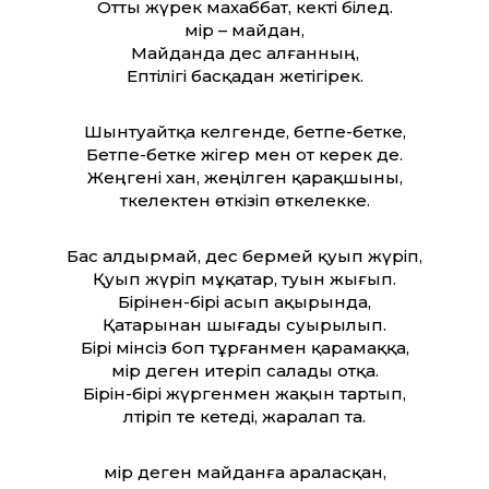
От­ты жүрек махаббат, кекті білед.
Өмір – майдан,
Майданда дес алғанның,
Ептілігі басқадан жетігірек.
Шынтуайт­қа келгенде, бетпе-бетке,
Бетпе-бетке жігер мен от керек де.
Жеңгені хан, жеңілген қарақшыны,
Өткелектен өткізіп өткелекке.
Бас алдырмай, дес бермей қуып жүріп,
Қуып жүріп мұқатар, туын жығып.
Бірінен-бірі асып ақырында,
Қатарынан шығады суырылып.
Бірі мінсіз боп тұрғанмен қарамаққа,
Өмір деген итеріп салады отқа.
Бірін-бірі жүргенмен жақын тартып,
Өлтіріп те кетеді, жаралап та.
Өмір деген майданға араласқан,