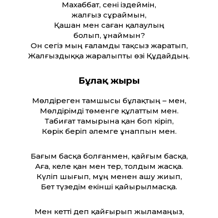
Махаббат, сені іздеймін,
жалғыз сұраймын,
Қашан мен саған қалаулың
болып, ұнаймын?
Он сегіз мың ғаламды тақсыз жаратып,
Жалғыздыққа жаралыпты өзі Құдайдың.
Бұлақ жыры
Мөлдіреген тамшысы бұлақтың – мен,
Мөлдірімді төменге құлат­тым мен.
Табиғат тамырына қан боп кіріп,
Көрік беріп әлемге ұнаппын мен.
Бағым басқа болғанмен, қайғым басқа,
Аға, келе қан мен тер, толдым жасқа.
Күліп шығып, мұң менен ашу жиып,
Бет түзедім екінші қайырылмасқа.
Мен кет­ті деп қайғырып жыламаңыз,