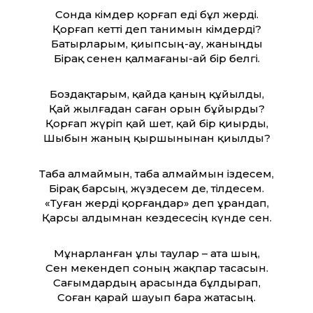
Сонда кімдер қорғап еді бұл жерді.
Қорғап кет­ті деп танимын кімдерді?
Батырларым, қиыпсың-ау, жаныңды
Бірақ сенен қалмағаны-ай бір белгі.
Боздақтарым, қайда қаның құйылды,
Қай жылғадан саған орын бұйырды?
Қорғап жүріп қай шет, қай бір қиырды,
Шыбын жаның қыршынынан қиылды?
Таба алмаймын, таба алмаймын іздесем,
Бірақ барсың, жүздесем де, тілдесем.
«Туған жерді қорғаңдар» деп ұрандап,
Қарсы алдымнан кез­десесің күнде сен.
Мұнарланған ұлы таулар – ата шың,
Сен мекендеп соның жақпар тасасын.
Сағымдардың арасында бұлдырап,
Соған қарай шауып бара жатасың.