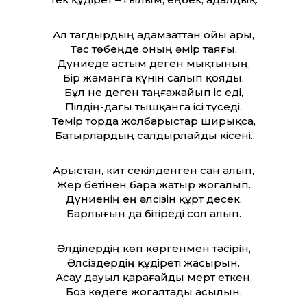
Ал тағдырдың адамзат­тан ойы ары,
Тас төбеңде оның әмір таяғы.
Дүниеде астым деген мықтының,
Бір жаманға күнін салып қояды.
Бұл не деген таңғажайып іс еді,
Пілдің-дағы тышқанға ісі түседі.
Темір торда жолбарыстар ширықса,
Батырлардың салдырлайды кісені.
Арыстан, кит секілденген сан алып,
Жер бетінен бара жатыр жоғалып.
Дүниенің ең әлсізін құрт десек,
Барлығын да бітіреді сол алып.
Әлділердің көп көргенмен тәсірін,
Әлсіздердің құдіреті жасырын.
Асау дауыл қарағайды мерт еткен,
Боз көдеге жоғалтады асылын.