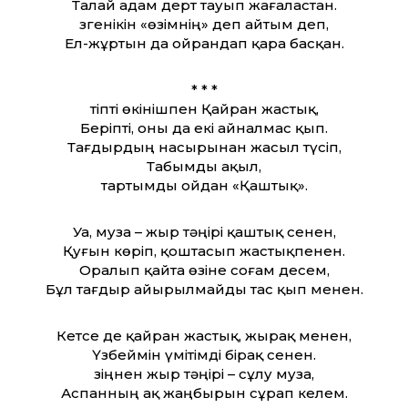
Талай адам дерт тауып жағаластан.
Өзгенікін «өзімнің» деп айтым деп,
Ел-жұртын да ойрандап қара басқан.
* * *
Өтіпті өкінішпен Қайран жастық,
Беріпті, оны да екі айналмас қып.
Тағдырдың насырынан жасыл түсіп,
Табымды ақыл,
тартымды ойдан «Қаштық».
Уа, муза – жыр тәңірі қаштық сенен,
Қуғын көріп, қоштасып жастықпенен.
Оралып қайта өзіне соғам десем,
Бұл тағдыр айырылмайды тас қып менен.
Кетсе де қайран жастық, жырақ менен,
Үзбеймін үмітімді бірақ сенен.
Өзіңнен жыр тәңірі – сұлу муза,
Аспанның ақ жаңбырын сұрап келем.