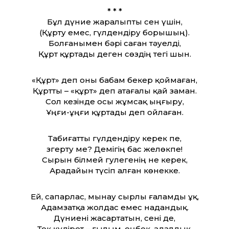
* * *
Бұл дүние жаралыпты сен үшін,
(Құрту емес, гүлдендіру борышың).
Болғанымен бәрі саған тәуелді,
Құрт құртады деген сөздің тегі шын.
«Құрт» деп оны бабам бекер қоймаған,
Құрт­ты – «құрт» деп атағалы қай заман.
Сол кезінде осы жұмсақ ыңғыру,
Ұңғи-ұңғи құртады деп ойлаған.
Табиғат­ты гүлдендіру керек пе,
Өзгерту ме? Демігің бас желөкпе!
Сырын білмей гулегенің не керек,
Арадайын түсіп алған көнекке.
Ей, сапарлас, мынау сырлы ғаламды ұқ,
Адамзатқа жолдас емес надандық.
Дүниені жасартатын, сені де,
Тек құдірет – ғылым, еңбек, адалдық.