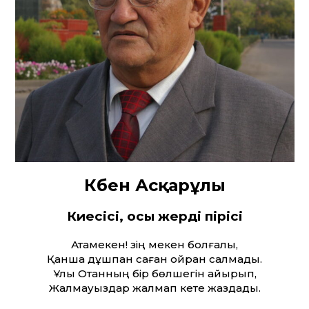
Көбен Асқарұлы
Киесісің, осы жердің пірісің
Атамекен! Өзің мекен болғалы,
Қанша дұшпан саған ойран салмады.
Ұлы Отанның бір бөлшегін айырып,
Жалмауыздар жалмап кете жаздады.