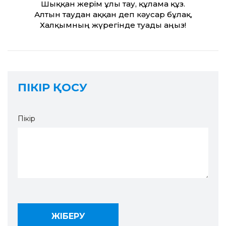
Шыққан жерім ұлы тау, құлама құз.
Алтын таудан аққан деп кәусар бұлақ,
Халқымның жүрегінде туады аңыз!
ПІКІР ҚОСУ
Пікір