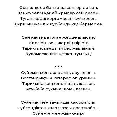
Осы өлкеде батыр да сен, ер де сен,
Қанжүрегім қақ айырылар сен десем.
Туған жерді қорғамасаң, сүймесең,
Қыршын жанды құрбандыққа бермес ең.
Сен қалайда туған жерде ұлысың!
Киесісің, осы жердің пірісің!
Тарихтың қанды күрес жылының,
Құламасқа тігіп кеткен туысың!
* * *
Сүйемін мен дала әнін, дауыл әнін,
Бостандықтың көтерер ол ұранын.
Тарихына қанменен даңқ жазған,
Ата-баба рухына шомыламын.
Сүйемін мен тауымды көк орайлы,
Сүйгендіктен жыр жазам дала жайлы.
Сүйемін мен жым-жырт