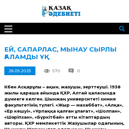
ЕЙ, САПАРЛАС, МЫНАУ СЫРЛЫ
ҒАЛАМДЫ ҰҚ
26.05.2025
570
0
Көбен Асқарұлы – ақын, жазушы, зерт­теуші. 1938
жылы қараша айында ҚХР, Алтай қаласында
дүниеге келген. Шынжаң университеті химия
факультетінің түлегі. «Жыр — махаббат», «Алқа»,
«Ер кешуі», «Ұрпаққа қалған ұлағат», «Шолпан»,
«Шәріпхан», «Бүркітбай» ат­ты кітаптардың
авторы. ҚХР мемлекет­тік Жазушылар одағының,