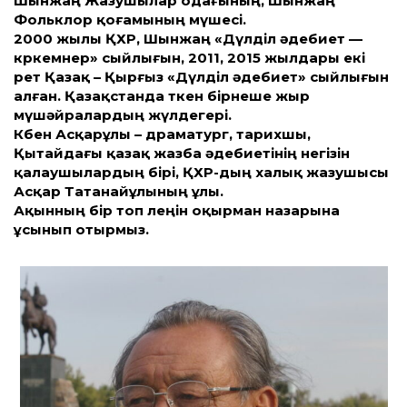
Шынжаң Жазушылар одағының, Шынжаң
Фольклор қоғамының мүшесі.
2000 жылы ҚХР, Шынжаң «Дүлділ әдебиет —
көркемөнер» сыйлығын, 2011, 2015 жылдары екі
рет Қазақ – Қырғыз «Дүлділ әдебиет» сыйлығын
алған. Қазақ­станда өткен бірнеше жыр
мүшәйралардың жүлдегері.
Көбен Асқарұлы – драматург, тарихшы,
Қытайдағы қазақ жазба әдебиетінің негізін
қалаушылардың бірі, ҚХР-дың халық жазушысы
Асқар Татанайұлының ұлы.
Ақынның бір топ өлеңін оқырман назарына
ұсынып отырмыз.