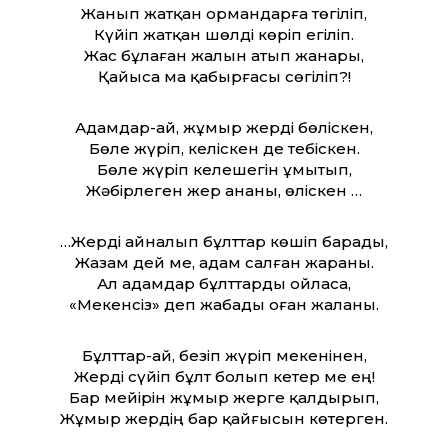
Жанып жатқан ормандарға төгіліп,
Күйіп жатқан шөлді көріп егіліп.
Жас бұлаған жалын атып жанары,
Қайыса ма қабырғасы сөгіліп?!
Адамдар-ай, жұмыр жерді бөліскен,
Бөле жүріп, келіскен де тебіскен.
Бөле жүріп келешегін ұмытып,
Жәбірлеген жер ананы, өліскен …
…Жерді айналып бұлт­тар көшіп барады,
Жазам дей ме, адам салған жараны.
Ал адамдар бұлт­тарды ойласа,
«Мекенсіз» деп жабады оған жаланы.
Бұлт­тар-ай, безіп жүріп мекенінен,
Жерді сүйіп бұлт болып кетер ме ең!
Бар мейірін жұмыр жерге қалдырып,
Жұмыр жердің бар қайғысын көтерген.