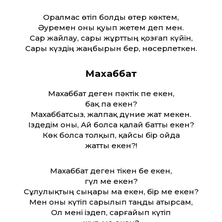
Оралмас өтіп болды өтер көктем,
Әуремен оны қуып жетем деп мен.
Сар жайлау, сары жұрт­тың қозғап күйін,
Сары күздің жаңбырын бер, нөсерлеткен.
Махаббат
Махаббат деген пәктік пе екен,
бақ па екен?
Махаббатсыз, жалпақ дүние жат мекен.
Іздедім оны, Ай болса қалай бат­ты екен?
Көк болса толқып, қайсы бір ойда
жат­ты екен?!
Махаббат деген тікен бе екен,
гүл ме екен?
Сұлулықтың сыңары ма екен, бір ме екен?
Мен оны күтіп сарылып таңды атырсам,
Ол мені іздеп, сарғайып күтіп