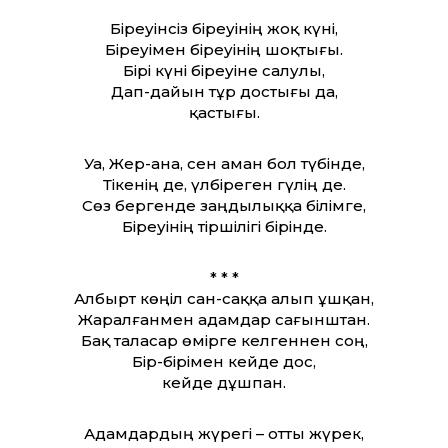
Біреуінсіз біреуінің жоқ күні,
Біреуімен біреуінің шоқтығы.
Бірі күні біреуіне салулы,
Дап-дайын тұр достығы да,
қастығы.
Уа, Жер-ана, сен аман бол түбінде,
Тікенің де, үлбіреген гүлің де.
Сөз бергенде заңдылыққа білімге,
Біреуінің тіршілігі бірінде.
* * *
Албырт көңіл сан-саққа алып ұшқан,
Жаралғанмен адамдар сағынштан.
Бақ таласар өмірге келгеннен соң,
Бір-бірімен кейде дос,
кейде дұшпан.
Адамдардың жүрегі – от­ты жүрек,