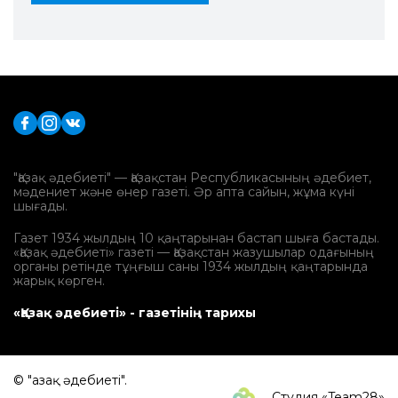
"Қазақ әдебиеті" — Қазақстан Республикасының әдебиет,
мәдениет және өнер газеті. Әр апта сайын, жұма күні
шығады.
Газет 1934 жылдың 10 қаңтарынан бастап шыға бастады.
«Қазақ әдебиеті» газеті — Қазақстан жазушылар одағының
органы ретінде тұңғыш саны 1934 жылдың қаңтарында
жарық көрген.
«Қазақ әдебиеті» - газетінің тарихы
© "Қазақ әдебиеті".
Студия «Team28»