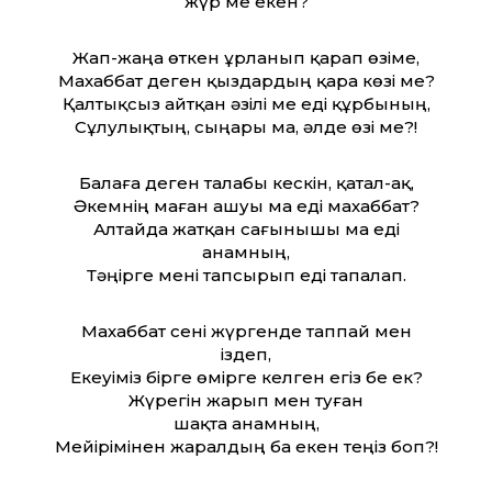
жүр ме екен?
Жап-жаңа өткен ұрланып қарап өзіме,
Махаббат деген қыздардың қара көзі ме?
Қалтықсыз айт­қан әзілі ме еді құрбының,
Сұлулықтың, сыңары ма, әлде өзі ме?!
Балаға деген талабы кескін, қатал-ақ,
Әкемнің маған ашуы ма еді махаббат?
Алтайда жатқан сағынышы ма еді
анамның,
Тәңірге мені тапсырып еді тапалап.
Махаббат сені жүргенде таппай мен
іздеп,
Екеуіміз бірге өмірге келген егіз бе ек?
Жүрегін жарып мен туған
шақта анамның,
Мейірімінен жаралдың ба екен теңіз боп?!