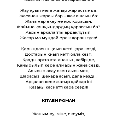
Жау қуып келе жатыр жар астында,
Жасанған жарағы бар – жақ ашсын ба:
Жалынар екеуіне қос қорғасын,
Жайына қашқындардың қарассын ба?
Ағасын арқалапты ардақ тұтып,
Жасар ма мұндай ерлік қораш тұлға!
Қарындасын қиып кетті қара көзді,
Достарын қиып кетті бала кезгі.
Қалды артта ата-ананың қабірі де,
Қайырылып көре алмасын жаңа сезді.
Алысып асау өзен ағысымен,
Шарасыз шекара асып, дала кезді….
Арқалап келе жатыр қайсар іні
Қазақы қасиетті қара сөзді!!!
КІТАБИ РОМАН
Жаным-ау, міне, екеуміз,