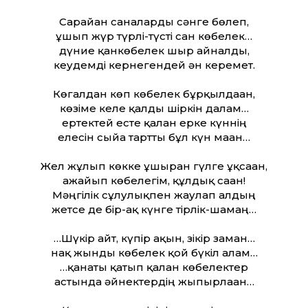
Cарғайған саналарды сәнге бөлеп,
ұшып жүр түрлі-түсті сан көбелек…
дүние қанкөбелек шыр айналды,
кеудемді кернегендей ән керемет.
Көгалдан көп көбелек бұрқылдаған,
көзіме келе қалды шіркін далам…
ертектей есте қалған ерке күннің
елесін сыйға тартты бұл күн маған…
Жел жұлып көкке ұшырған гүлге ұқсаған,
ғажайып көбелегім, құлдық саған!
Мәңгілік сұлулықпен жаулап алдың
жетсе де бір-ақ күнге тірлік-шамаң…
…Шүкір айт, күпір ақын, зікір заман…
нақ жынды көбелек қой бүкіл ғалам…
…қанаты қатып қалған көбелектер
астында әйнектердің жыпырлаған…