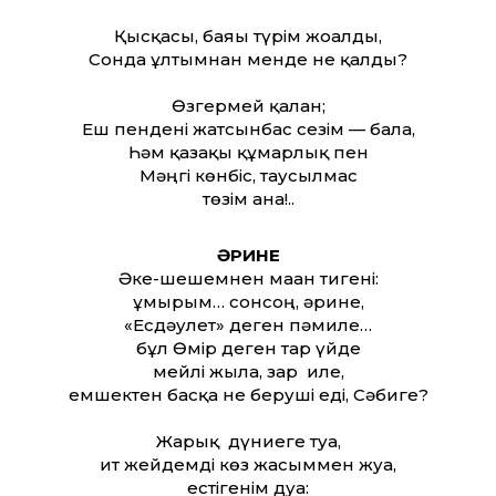
Қысқасы, баяғы түрім жоғалды,
Сонда ұлтымнан менде не қалды?
Өзгермей қалған;
Еш пендені жатсынбас сезім — бала,
Һәм қазақы құмарлық пен
Мәңгі көнбіс, таусылмас
төзім ғана!..
ӘРИНЕ
Әке-шешемнен маған тигені:
ғұмырым… сонсоң, әрине,
«Есдәулет» деген пәмиле…
бұл Өмір деген тар үйде
мейлі жыла, зар иле,
емшектен басқа не беруші еді, Сәбиге?
Жарық дүниеге туа,
ит жейдемді көз жасыммен жуа,
естігенім дуа: