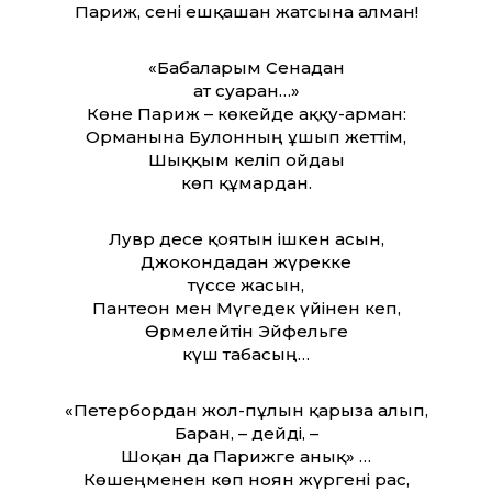
Париж, сені ешқашан жатсына алман!
«Бабаларым Сенадан
ат суарған…»
Көне Париж – көкейде аққу-арман:
Орманына Булонның ұшып жеттім,
Шыққым келіп ойдағы
көп құмардан.
Лувр десе қоятын ішкен асын,
Джокондадан жүрекке
түссе жасын,
Пантеон мен Мүгедек үйінен кеп,
Өрмелейтін Эйфельге
күш табасың…
«Петербордан жол-пұлын қарызға алып,
Барған, – дейді, –
Шоқан да Парижге анық» …
Көшеңменен көп ноян жүргені рас,