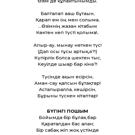
Өзім де құлайтынымды.
Балталап ағаш бұтағын,
Қарап ем оң мен солыма,
…Өзімнің жазған кітабым
Көктен кеп түсті қолыма!..
Апыр-ау, мынау неткен түс!
(Дәл осы тұсы артық,ә?!)
Күпірлік болса шектен тыс,
Кеуілде шығар бар кінә?!
Түсінде ақын есірсін,
Аман-сау қалсын бұтақтар!
Астапыралла, кешірсін,
Бұрынғы түскен кітаптар!
БҮГІНГІ ПОШЫМ
Бойымда бір бұлақ бар
Қараталдан бас алған;
Бір сабақ жіп жоқ үстімде