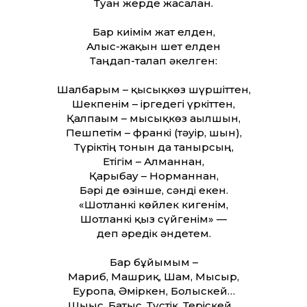
Туған жерде жасалған.
Бар киімім жат елден,
Алыс-жақын шет елден
Таңдап-талғап әкелген:
Шалбарым – қысықкөз шүршіттен,
Шекпенім – іргедегі үркіттен,
Қалпағым – мысықкөз ағылшын,
Пешпетім – франкі (тәуір, шын),
Түріктің тонын да танырсың,
Етігім – Алманнан,
Қарғыбау – Норманнан,
Бәрі де өзінше, сәнді екен.
«Шотланкі көйлек кигенім,
Шотланкі қыз сүйгенім» —
деп әредік әндетем.
Бар бұйымым –
Мағриб, Машриқ, Шам, Мысыр,
Еуропа, Әміркен, Болыскей…
Шығыс, Батыс, Түстік, Теріскей…