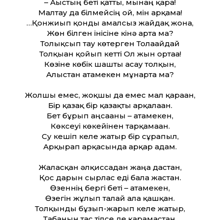
– Ағыстың беті қатты, мынаң қара!
Малтау да білмейсің ғой, мін арқама!
…Қонжиып қонды амалсыз жайдақ жонға,
Жөн білген інісіне кінә арта ма?
Толықсып тау көтерген Толағайдай
Толқыған қойып кетті Ол жын ортаға!
Көзіне көбік шашты асау толқын,
Алыстан атамекен мұнарта ма?
Жолшы емес, жоқшы да емес мал қараған,
Бір қазақ бір қазақты арқалаған.
Бет бұрып аңсағаны – атамекен,
Көксеуі көкейінен тарқамаған.
Су кешіп келе жатыр бір сұрапыл,
Арқырап арқасында арқар адам.
Жалғасқан әлқиссадан жаңа дастан,
Қос дарын сырлас еді бала жастан.
Өзеннің бергі беті – атамекен,
Өзегін жұлып талай ала қашқан.
Толқынды бұзып-жарып келе жатыр,
Табанын тас тілсе де қарамастан.