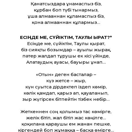
Қанатсыздарға ұнамаспыз біз,
құрбан боп түбі тынармыз,
ұша алмағаннан құламаспыз біз,
қона алмағаннан құлармыз…
ЕСІҢДЕ МЕ, СҮЙІКТІМ, ТАУЛЫ ҚЫРАТ?*
Есіңде ме, сүйіктім, Таулы қырат,
біз сияқты бозымдар – ауылы жырақ,
пәтер жалдап тұрушы ек кісі үйінде,
Алатаудың ауасы, бауыры ұнап…
«Отын» деген басталар –
күз жетсе – жыр,
күн суытса дірдектеп іздеп көмір,
көлік қамдап, қарыз ап, қауғаланып,
зыр жүгірсек бітпейтін тізбек небір…
Жеткеннен соң қолымыз тас көмірге,
желік бітіп, жал бітіп жас көңілге…
қоқилана қараушы ем жанған пешке,
кіргендей боп жұмаққа – басқа өмірге…