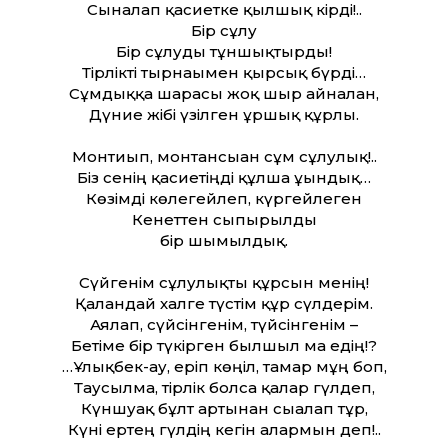
Сыналап қасиетке қылшық кірді!..
Бір сұлу
Бір сұлуды тұншықтырды!
Тірлікті тырнағымен қырсық бүрді…
Сұмдыққа шарасы жоқ шыр айналған,
Дүние жібі үзілген ұршық құрлы.
Монтиып, монтансыған сұм сұлулық!..
Біз сенің қасиетіңді құлша ұғындық…
Көзімді көлегейлеп, күргейлеген
Кенеттен сыпырылды
бір шымылдық.
Сүйгенім сұлулықты құрсын менің!
Қалғандай халге түстім құр сүлдерім.
Аялап, сүйсінгенім, түйсінгенім –
Бетіме бір түкірген былшыл ма едің!?
…Ұлықбек-ау, еріп көңіл, тамар мұң боп,
Таусылма, тірлік болса қалар гүлдеп,
Күншуақ бұлт артынан сығалап тұр,
Күні ертең гүлдің кегін алармын деп!..