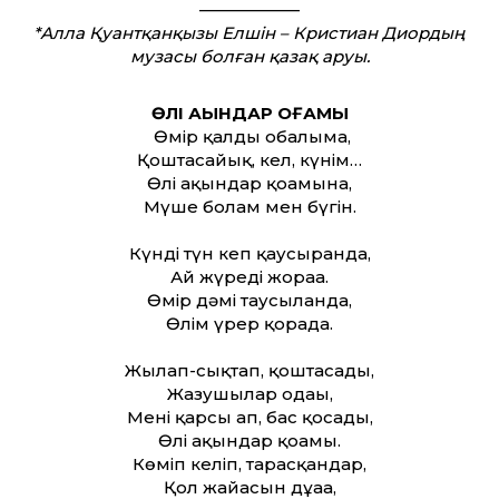
——————
*Алла Қуантқанқызы Елшін – Кристиан Диордың
музасы болған қазақ аруы.
ӨЛІ АҚЫНДАР ҚОҒАМЫ
Өмір қалды обалыма,
Қоштасайық, кел, күнім…
Өлі ақындар қоғамына,
Мүше болам мен бүгін.
Күнді түн кеп қаусырғанда,
Ай жүреді жораға.
Өмір дәмі таусылғанда,
Өлім үрер қорада.
Жылап-сықтап, қоштасады,
Жазушылар одағы,
Мені қарсы ап, бас қосады,
Өлі ақындар қоғамы.
Көміп келіп, тарасқандар,
Қол жайғасын дұғаға,