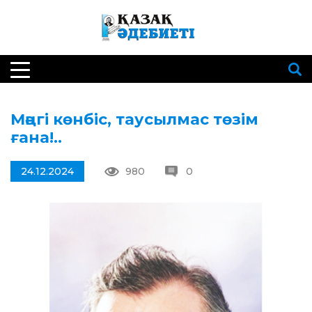
Мәңгі көнбіс, таусылмас төзім
ғана!..
24.12.2024
980
0