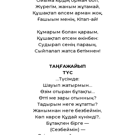
Ойыма кірдің орман боп,
Жүрегім, жаным жұтамай,
Құшақтап өлсем арман жоқ,
Ғашығым менің, Кітап-ай!
Құмарым болған қарағым,
Құшақтап өтсем өкінбен:
Судырап сенің парағың,
Сыйпалап жатса бетімнен!
ТАҢҒАЖАЙЫП
ТҮС
…Түсімде:
Шауып жатырмын…
Өзім отырған бұтақты…
Өтті ме зары отынның?
Тағдырым неге жұтатты?
Жанымнан неге безбеймін,
Көп көрсе Құдай күнімді?..
Бұтақпен бірге —
(Сезбеймін) —