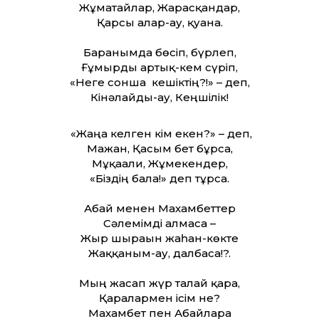
Жұматайлар, Жарасқандар,
Қарсы алар-ау, қуана.
Барғанымда бөсіп, бүрлеп,
Ғұмырды артық-кем сүріп,
«Неге сонша кешіктің?!» – деп,
Кінәлайды-ау, Кеңшілік!
«Жаңа келген кім екен?» – деп,
Мағжан, Қасым бет бұрса,
Мұқағали, Жұмекендер,
«Біздің бала!» деп тұрса.
Абай менен Махамбеттер
Сәлемімді алмаса –
Жыр шырағын жаһан-көкте
Жаққаным-ау, далбаса!?.
Мың жасап жүр талай қарға,
Қарғалармен ісім не?
Махамбет пен Абайларға