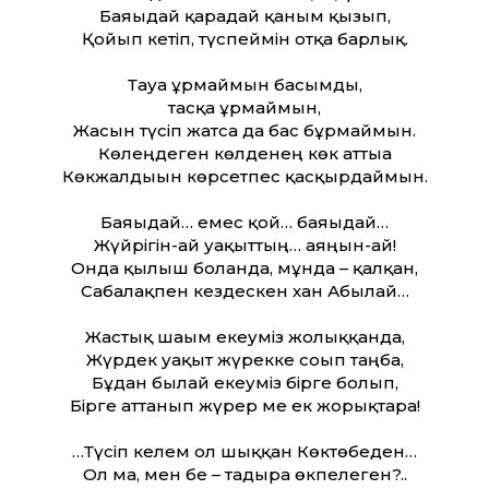
Баяғыдай қарадай қаным қызып,
Қойып кетіп, түспеймін отқа барлық.
Тауға ұрмаймын басымды,
тасқа ұрмаймын,
Жасын түсіп жатса да бас бұрмаймын.
Көлеңдеген көлденең көк аттыға
Көкжалдығын көрсетпес қасқырдаймын.
Баяғыдай… емес қой… баяғыдай…
Жүйрігін-ай уақыттың… аяңын-ай!
Онда қылыш болғанда, мұнда – қалқан,
Сабалақпен кездескен хан Абылай…
Жастық шағым екеуміз жолыққанда,
Жүрдек уақыт жүрекке соғып таңба,
Бұдан былай екеуміз бірге болып,
Бірге аттанып жүрер ме ек жорықтарға!
…Түсіп келем ол шыққан Көктөбеден…
Ол ма, мен бе – тағдырға өкпелеген?..