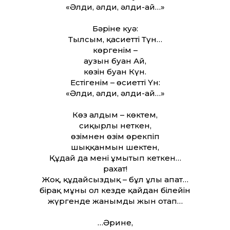
«Әлди, әлди, әлди-ай…»
Бәріне куә:
Тылсым, қасиетті Түн…
көргенім –
аузын буған Ай,
көзін буған Күн.
Естігенім – өсиетті Үн:
«Әлди, әлди, әлди-ай…»
Көз алдым – көктем,
сиқырлы неткен,
өзімнен өзім өрекпіп
шыққанмын шектен,
Құдай да мені ұмытып кеткен…
рахат!
Жоқ, құдайсыздық – бұл ұлы апат…
бірақ мұны ол кезде қайдан білейін
жүргенде жанымды жын отап…
…Әрине,