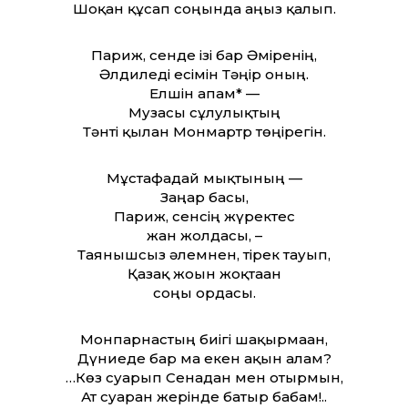
Шоқан құсап соңында аңыз қалып.
Париж, сенде ізі бар Әміренің,
Әлдиледі есімін Тәңір оның.
Елшін апам* —
Музасы сұлулықтың
Тәнті қылған Монмартр төңірегін.
Мұстафадай мықтының —
Заңғар басы,
Париж, сенсің жүректес
жан жолдасы, –
Таянышсыз әлемнен, тірек тауып,
Қазақ жоғын жоқтаған
соңғы ордасы.
Монпарнастың биігі шақырмаған,
Дүниеде бар ма екен ақын ғалам?
…Көз суарып Сенадан мен отырмын,
Ат суарған жерінде батыр бабам!..