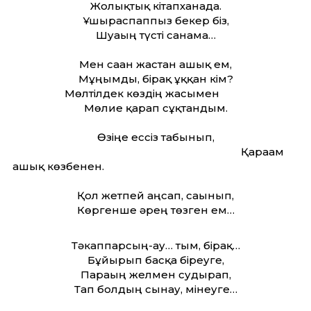
Жолықтық кітапханада.
Ұшыраспаппыз бекер біз,
Шуағың түсті санама…
Мен саған жастан ғашық ем,
Мұңымды, бірақ ұққан кім?
Мөлтілдек көздің жасымен
Мөлие қарап сұқтандым.
Өзіңе ессіз табынып,
Қарағам
ғашық көзбенен.
Қол жетпей аңсап, сағынып,
Көргенше әрең төзген ем…
Тәкаппарсың-ау… тым, бірақ…
Бұйырып басқа біреуге,
Парағың желмен судырап,
Тап болдың сынау, мінеуге…