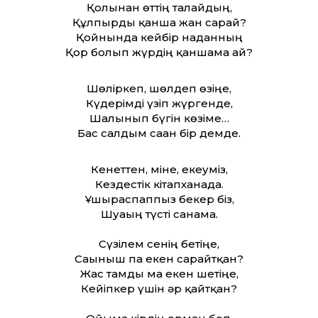
Қолынан өттің талайдың,
Құлпырды қанша жан сарай?
Қойнында кейбір наданның
Қор болып жүрдің қаншама ай?
Шөліркеп, шөлдеп өзіңе,
Күдерімді үзіп жүргенде,
Шалынып бүгін көзіме…
Бас салдым саған бір демде.
Кенеттен, міне, екеуміз,
Кездестік кітапханада.
Ұшыраспаппыз бекер біз,
Шуағың түсті санама.
Сүзілем сенің бетіңе,
Сағыныш па екен сарғайтқан?
Жас тамды ма екен шетіңе,
Кейіпкер үшін әр қайтқан?