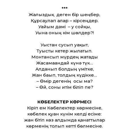
***
Жалғыздық деген бір шеңбер,
Құрсаулап алар – кірсеңдер.
Уайым дәмі – у сойқы,
Уына оның кім шөлдер?!
Уыстан сусып уақыт,
Туысты кетер жылатып.
Монтансып мүрдең жатады
Жасамағандай күнә түк…
Алданып болдың үмітке,
Жан бағып, толдың күдікке…
– Өмір дегенің осы ма?
– Өй, соны итім біліп пе?
КӨБЕЛЕКТЕР КӨРМЕСІ
Кіріп ем Көбелектер көрмесіне,
көбелек қуған күнім келді есіме:
жан бітіп көз алдымда қанаттылар
көрменің толып кетті бөлмесіне.