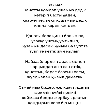
ҚҰСТАР
Қанатты қомдап ұшамыз дедік,
көтеріп басты ұядан,
көз жетпес көкті құшамыз дедік,
қиянға қарап қиядан.
Қанаты барға қиын болып па,
ұзаққа ұштық ұмтылып,
бұзамын десек бұйым ба бұлт та,
түтіп те кеттік жүн қылып.
Найзағайлардың арасыменен
жарқылдап ағып сан өттік,
қанаттың берсе бағасын әлем,
жұлдыздан қызыл дәметтік.
Самғаймыз біздер, жел-дауылдатып,
тәрк етіп күйкі тірлікті,
қоймаса болды жербауырлатып,
қондырып қолға бір мықты.