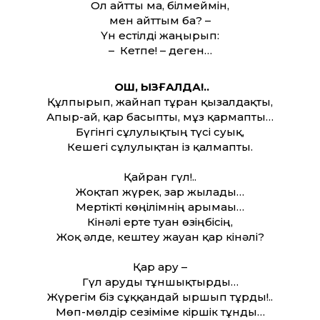
Ол айтты ма, білмеймін,
мен айттым ба? –
Үн естілді жаңғырып:
– Кетпе! – деген…
ҚОШ, ҚЫЗҒАЛДАҚ!..
Құлпырып, жайнап тұрған қызғалдақты,
Апыр-ай, қар басыпты, мұз қармапты…
Бүгінгі сұлулықтың түсі суық,
Кешегі сұлулықтан із қалмапты.
Қайран гүл!..
Жоқтап жүрек, зар жылады…
Мертікті көңілімнің арғымағы…
Кінәлі ерте туған өзіңбісің,
Жоқ әлде, кештеу жауған қар кінәлі?
Қар ару –
Гүл аруды тұншықтырды…
Жүрегім біз сұққандай ыршып тұрды!..
Мөп-мөлдір сезіміме кіршік тұнды…