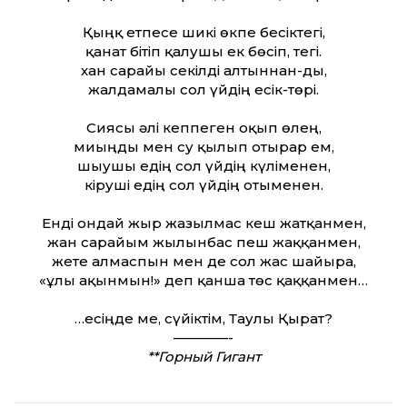
Қыңқ етпесе шикі өкпе бесіктегі,
қанат бітіп қалушы ек бөсіп, тегі.
хан сарайы секілді алтыннан-ды,
жалдамалы сол үйдің есік-төрі.
Сиясы әлі кеппеген оқып өлең,
миыңды мен су қылып отырар ем,
шығушы едің сол үйдің күліменен,
кіруші едің сол үйдің отыменен.
Енді ондай жыр жазылмас кеш жатқанмен,
жан сарайым жылынбас пеш жаққанмен,
жете алмаспын мен де сол жас шайырға,
«ұлы ақынмын!» деп қанша төс қаққанмен…
…есіңде ме, сүйіктім, Таулы Қырат?
————-
**Горный Гигант