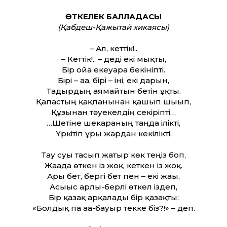
ӨТКЕЛЕК БАЛЛАДАСЫ
(Қабдеш-Қажытай хикаясы)
– Ал, кеттік!..
– Кеттік!.. – деді екі мықты,
Бір ойға екеуара бекініпті.
Бірі – аға, бірі – іні, екі дарын,
Тағдырдың аямайтын бетін ұқты.
Қапастың қақпанынан қашып шығып,
Құзынан тәуекелдің секіріпті…
…Шетіне шекараның таңда ілікті,
Үркітіп ұры жардан кекілікті.
Тау суы тасып жатыр көк теңіз боп,
Жағада өткен із жоқ, кеткен із жоқ.
Арғы бет, бергі бет пен – екі жағы,
Асығыс арлы-берлі өткел іздеп,
Бір қазақ арқалады бір қазақты:
«Болдық па аға-бауыр текке біз?!» – деп.