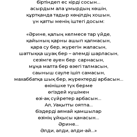
біртіндеп ес кірді сосын…
асырдым алға ғұмырдың көшін,
құртқанда тағдыр көңілдің хошын,
үн қатты менің іштегі досым:
«Әрине, қалғың келмесе тар үйде,
қайғының қарны ашып қалмасын,
қара су бер, жүрегін жалғасын,
шаттыққа шуақ бер – әлемді шарласын,
сезімге әуен бер сарнасын,
мұңға малта бер өзегі талмасын,
сағыныш сәуле ішіп самғасын,
махаббатқа шық бер, жүректерді арбасын…
өкінішке түк берме
өгіздей күшімен
өзі-ақ сүйретер арбасын…
Ал, Уақытты оятпа…
біздерді аямай қамшылар
өзінің ұйқысы қанғасын…
Әрине…
Әлди, әлди, әлди-ай…»