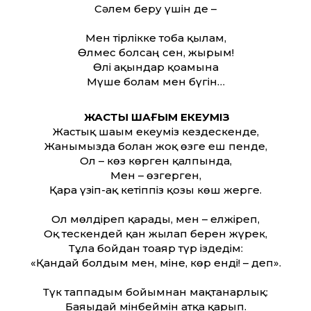
Сәлем беру үшін де –
Мен тірлікке тоба қылам,
Өлмес болсаң сен, жырым!
Өлі ақындар қоғамына
Мүше болам мен бүгін…
ЖАСТЫҚ ШАҒЫМ ЕКЕУМІЗ
Жастық шағым екеуміз кездескенде,
Жанымызда болған жоқ өзге еш пенде,
Ол – көз көрген қалпында,
Мен – өзгерген,
Қара үзіп-ақ кетіппіз қозы көш жерге.
Ол мөлдіреп қарады, мен – елжіреп,
Оқ тескендей қан жылап берен жүрек,
Тұла бойдан тоғаяр түр іздедім:
«Қандай болдым мен, міне, көр енді! – деп».
Түк таппадым бойымнан мақтанарлық:
Баяғыдай мінбеймін атқа қарғып.