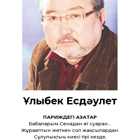
Ұлықбек Есдәулет
ПАРИЖДЕГІ ҚАЗАҚТАР
Бабаларым Сенадан ат суарған…
Жұрағатпын жеткен сол жақсылардан.
Сұлулықтың киесі тірі кезде,