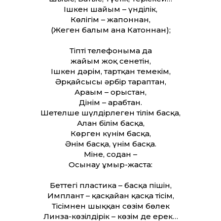
Ішкен шайым – үнділік,
Көлігім – жапоннан,
(Жеген балым ғана Катоннан);
Тіпті телефоныма да
жайым жоқ сенетін,
Ішкен дәрім, тартқан темекім,
Әрқайсысы әрбір тараптан,
Арағым – орыстан,
Дінім – арабтан.
Шетелше шүлдірлеген тілім басқа,
Алған білім басқа,
Көрген күнім басқа,
Әнім басқа, үнім басқа.
Міне, содан –
Осынау ғұмыр-жаста:
Беттегі пластика – басқа пішін,
Имплант – қасқайған қасқа тісім,
Тісімнен шыққан сөзім бөлек
Линза-көзілдірік – көзім де ерек…