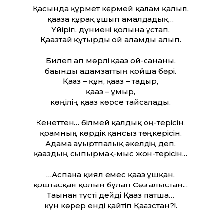
Қасында құрмет көрмей қалам қалып,
қағазға құрақ ұшып амалдадық…
Үйіріп, дүниені қолына ұстап,
Қағазтай құтырды ғой ғаламды алып.
Билеп ап мөрлі қағаз ой-сананы,
бағынды адамзаттың қойша бәрі.
Қағаз – құн, қағаз – тағдыр,
қағаз – ғұмыр,
көңілің қағаз көрсе тайсалады.
Кенеттен… білмей қалдық оң-терісін,
қоғамның көрдік қансыз төңкерісін.
Адамға ауыртпалық әкелдің деп,
қағаздың сыпырмақ-мыс жон-терісін…
…Аспанға қиял емес қағаз ұшқан,
қоштасқан қолын бұлғап Сөз алыстан…
Тағынан түсті дейді Қағаз патша…
күн көрер енді қайтіп Қағазстан?!.