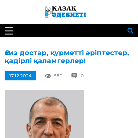
Әзиз достар, құрмет­ті әріптестер,
қадірлі қаламгерлер!
17.12.2024
580
0