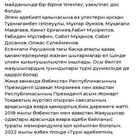
майданында бір-біріне тілектес, үзеңгілес дос
болды.
Әлем әдебиеті қазынасына өз үлестерін қосқан
Тұрмағамбет Ізтілеуұлы, Мұхтар Әуезов, Мұқағали
Мақатаев, Хамит Ерғалиев,Ғабит Мүсірепов,
Ғабиден Мұстафин, Сәбит Мұқанов, Сәбит
Досанов, Олжас Сүлейменов,
Есенғали Раушанов тағы басқа атақты қазақ
қаламгерлерлері жазған шығармалар ел ішінде
үлкен қызығушылықпен оқылады. Осы белгілі
жазушылардың туындылары түркі дүниесінде де
қадірлі болар.
Жаңа заманда Өзбекстан Республикасының
Президенті Шавқат Мирзиеев пен Қазақстан
Республикасының Президенті Қасым-Жомарт
Тоқаевтың жүргізіп отырған саясатының
арқасында өзара қамқорлық биік дәрежеге жет­ті.
2018 жылы Өзбекстан мен Қазақ­стан Жазушылар
одақтары арасында өзара әдеби байланыс
туралы меморандумға қол қойылған болатын.
2022 жылы өзбек тілінде «Түркі әдебиетінің