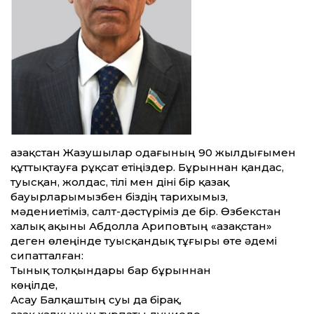
Қазақстан Жазушылар одағының 90 жылдығымен
құт­тықтауға рұқсат етіңіздер. Бұрыннан қандас,
туысқан, жолдас, тілі мен діні бір қазақ
бауырларымызбен біздің тарихымыз,
мәдениетіміз, салт-дәстүріміз де бір. Өзбекстан
халық ақыны Абдолла Ариповтың «Қазақстан»
деген өлеңінде туысқандық тұғыры өте әдемі
сипат­талған:
Тынық толқындары бар бұрыннан
көңілде,
Асау Балқаштың суы да бірақ,