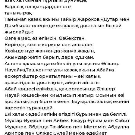
Қазақ халқының тұрпаты дүниеде,
Барлық толқындардан өте
тұнығырақ.
Танымал қазақ ақыны Тайыр Жароков «Дутар мен
Домбыра» өлеңінде екі халық достығын былай
жырлайды:
Өзге емес, өз елімсің, Өзбекстан,
Көріндің көзге көркем сен алыстан.
Көзіңде нұр жанғанда жанға жақын,
Ақындар жетіп барып, дара құшқан.
Астана қаласында өзбектің ұлы ақыны Әлішер
Науайға,Ташкент­те ұлы қазақ ақыны Абайға
ескерткіштер орнатылғаны – екі халық
арасындағы достықтың айқын айғағы.
Абай көшесі еліміздің қақ ортасында Әлішер
Науай көшесімен қиылысып жатыр. Осының өзі
қос халықтың бірге екенін, бауырлас халық екенін
көрсетіп тұрғандай.
Екі халық әдебиетінің егіздігі бұрыннан да белгілі.
Мұхтар Әуезов пен Айбек, Ғафур Ғұлам мен Сәбит
Мұқанов, Әбділда Тәжібаев пен Міртемір, Абдулла
Арипов пен Олжас Сүлейменов әдебиет