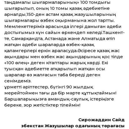
таңдамалы шығармаларының» 100 томдығы
шығарылып, оның 10 томы қазақ әдебиетіне
арналды,150-ден астам қазақ жазушыларының
шығармалары өзбек оқырманына жол тарт­ты.
Мемлекет­теріміз арасында ілгері дамыған әдеби
достығымыз күн сайын өркендеп келеді.Ташкент­
те, Самарқандта, Астанада және Алматыда өтіп
жатқан әдеби шараларда өзбек-қазақ
қаламгерлері еркін араласуда.Әсіресе қазақ жас
ақындары мен өзбек жас ақындарының қос тілде
«100 өлең» деген кітаптары жарық көрді. Екі
туысқан әдебиет­те атқарылып жатқан осы
шаралар өз жалғасын таба береді деген
сенімдеміз.
Құрмет­ті әріптестер, бүгінгі 90 жылдық
мерейтоймен тағы да бір мәрте құт­тықтаймын!
Баршаларыңызға амандық-саулық, істеріңізге
береке, зор жетістіктер тілеймін!
Сирожаддин Сайд
Өзбекстан Жазушылар одағының төрағасы