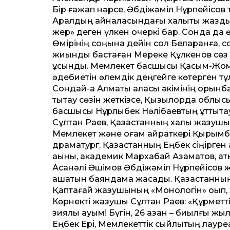
Бір ғажап нәрсе, Әбдіжәміл
Нұрпейісов 
Аралдың айналасындағы халықты жазды.
жер» деген үлкен очеркі бар. Сонда да ө
Өмірінің соңына де­йін сол Беларанға, с
жиынды бастаған Мереке Құлкенов сөз 
ұсынды. Мемлекет басшысы Қасым-Жомарт Т
әдебиетін әлемдік деңгейге көтерген тұ
Сондай-ақ Алматы қаласы әкімінің орынб
тықтау сөзін жеткізсе, Қызылорда облы
басшысы Нұрлыбек Нәлібаевтың құт­тық
Сұлтан Раев, Қазақстанның халық жазушыс
Мемлекет және қоғам қайраткері Қырымбе
драматург, Қазақстанның Еңбек сіңірге
ақыны, академик Мархабай Азаматов, аты
Асанәлі Әшімов Әбдіжәміл Нұрпейісов ж
ашатын баяндама жасады. Қазақстанның е
Қаптағай жазушының «Монологін» оқып, 
Көрнекті жазушы Сұлтан Раев: «Құрмет­т
зиялы қауым! Бүгін, 26 қазан – биылғы ж
Еңбек Ері, Мемлекет­тік сыйлықтың лауре