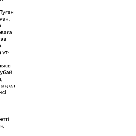
Туған
ған.
ы
еваға
зақ
.
құт­
тшысы
убай,
,
ның ел
исі
т­ті
ың