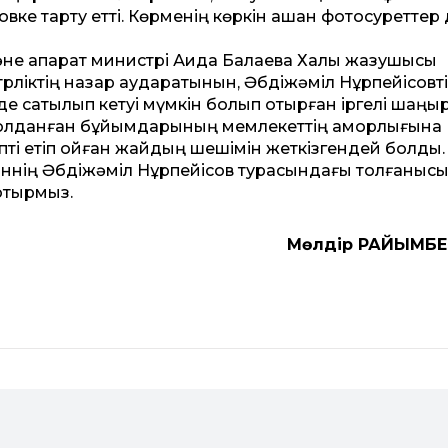
ке тарту ет­ті. Көрменің көркін ашқан фотосурет­тер
е ақпарат министрі Аида Балаева Халық жазушысы
трліктің назар аударатынын, Әбдіжәміл Нұрпейісовт
де сатылып кетуі мүмкін болып отырған іргелі шаңыр
лданған бұйымдарының мемлекет­тің қамқорлығына
пті етіп қойған жайдың шешімін жеткізгендей болды.
линнің Әбдіжәміл Нұрпейісов турасындағы толғаныс
отырмыз.
Мөлдір РАЙЫМБ