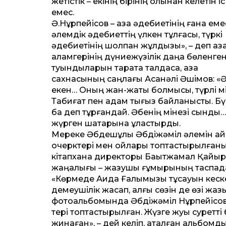
жетістік – екінің бірінің қолынан келетін іс
емес.
Ә.Нұрпейісов – қазақ әдебиетінің ғана еме
әлемдік әдебиет­тің үлкен тұлғасы, түркі
әдебиетінің шолпан жұлдызы», – деп қаза
қаламгерінің дүниежүзілік даңққа бөленге
туындыларын тарқата талдаса, қазақ
сахнасының саңлағы Асанәлі Әшімов: «Ә
екен… Оның жан-жақты болмысы, түрлі мін
Табиғат пен адам тығыз байланысты. Бүг
ба деп тұрғандай. Әбенің мінезі сынды…» 
жүрген шақтарына ұластырды.
Мереке Әбдешұлы Әбдіжәміл әлемін ай
очерктері мен ойлары топтастырылғанын,
кітапхана директоры Бақытжамал Қайырб
жаңалығы – жазушы ғұмырының таспадағы
«Көрмеде Аида Ғалымқызы тұсауын кес
демеушілік жасап, алғы сөзін де өзі жаз
фотоальбомында Әбдіжәміл Нұрпейісов
тері топтастырылған. Жүзге жуық сурет­
жинаған», – дей келіп, аталған альбо