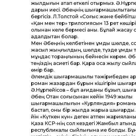
жылдығын атап өткелі отырмыз. Ә.Нұрпе
дарын иесі. Әбеңнің шығармашылықтағы 
бергісіз. Л.Толстой «Соғыс және бейбітш
«Қан мен тер» трилогиясын 13 рет көшіріп
қолынан келе бермесі анық. Бұлай жаса
адалдықтан болар.
Мен Әбеңнің келбетінен құмды шөлде, со
жасыл жыңғылдың, шөлде, түзде құмды т
мұңдас тораңғының бейнесін көрем. Әбе
теңіздің қасиеті бар. Қара қосқа жылу сы
өмір бар.
Әлемдік шығармашылық тәжірибеден қар
роман жазардан бұрын кішігірім шығар
Ә.Нұрпейісов – бұл қағиданы бұзып, ш
Әбең Отан соғысынан ке­йін 1949 жылы
шығармашылығын «Курляндия» роман
бастап, оны бір жылда жарыққа шығарды.
йін «Күткен күн» деген атпен жарияланы
Қазақ КСР-нің сол кездегі Жамбыл атын
республикалық сыйлығына ие болды. Бұ