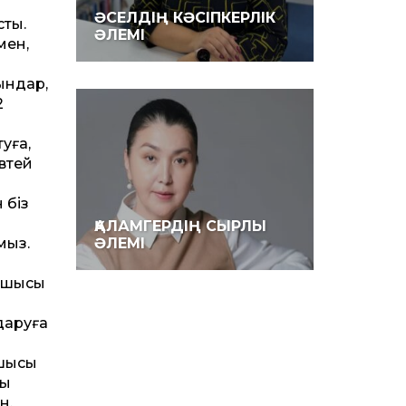
ӘСЕЛДІҢ КӘСІПКЕРЛІК
сты.
ӘЛЕМІ
мен,
ындар,
2
уға,
овтей
 біз
ҚАЛАМГЕРДІҢ СЫРЛЫ
мыз.
ӘЛЕМІ
зушысы
ударуға
ушысы
сы
н.