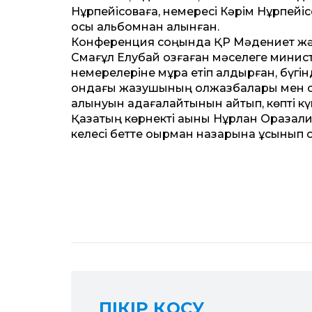
Нұрпейісоваға, немересі Кәрім Нұрпейісов
осы альбомнан алынған.
Конференция соңында ҚР Мәдениет жән
Смағұл Елубай қозғаған мәселеге минис
немерелеріне мұра етіп қалдырған, бүгін
ондағы жазушының қолжазбалары мен қо
алынуын қадағалайтынын айтып, көпті кү
Қазақтың көрнекті ақыны Нұрлан Ораза
келесі бетте оқырман назарына ұсынып 
ПІКІР ҚОСУ