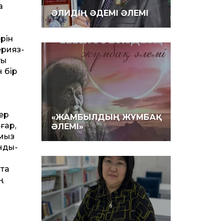
а
ӘЛИДІҢ ӘДЕМІ ӘЛЕМІ
рін
рия­з­
ғы
н бір
тер
«ЖАМБЫЛДЫҢ ЖҰМБАҚ
ғар,
ӘЛЕМІ»
ымыз
ынды-
 та
ң