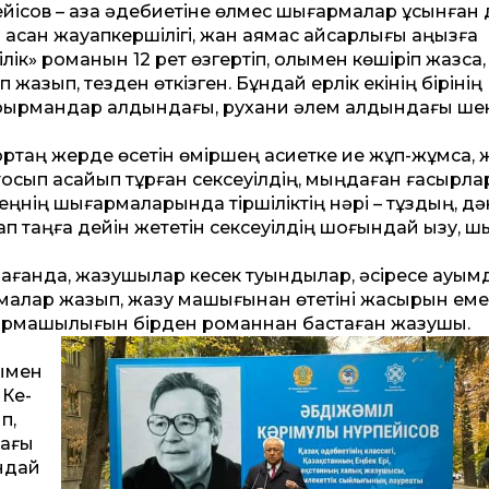
йісов – қазақ әдебиетіне өлмес шығармалар ұсынған
асқан жауапкершілігі, жан аямас қайсарлығы аңызға
ілік» романын 12 рет өзгертіп, қолымен көшіріп жазса
 жазып, тезден өткізген. Бұндай ерлік екінің бірінің
у оқырмандар алдындағы, рухани әлем алдындағы шек
ртаң жерде өсетін өміршең қасиетке ие жұп-жұмсақ, 
осып қасқайып тұрған сексеуілдің, мыңдаған ғасырл
ңнің шығармаларында тіршіліктің нәрі – тұздың, дә
йлап таңға де­йін жететін сексеуілдің шоғындай қызу, 
ағанда, жазушылар кесек туындылар, әсіресе ауқым
малар жазып, жазу машығынан өтетіні жасырын еме
ығармашылығын бірден романнан бастаған жазушы.
ымен
 Ке­
п,
дағы
ндай