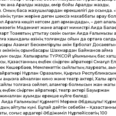
тек қана Аралды жазды, өмір бойы Аралды жазды,
 Оның басқа жазушылардан ерекшелігі де осында. «
зінің туған жеріне деген шексіз махаббаты арқау бол
ол Аралға көшіп кетсем деп армандады», – деп алқал
кезегін Мәдениет және ақпарат министрі Аида Бала
оқаевтың құт­тықтау сөзін оқыған Аида Ғалымқызы қа
лға хақындағы өзінің толғамды ойын да ортаға салды
асары Азамат Бескемпірұлы әкім Ерболат Досаевтың 
сы әкімінің орынбасары Шахмардан Байманов аймақ
тауын оқыды. Халықаралық ТҮРКСОЙ ұйымының бас ха
ы, Қазақстанның еңбек сіңірген қайраткері Смағұл Ел
к Көшербаев, Мемлекет­тік сыйлықтың лауреаты, ақын
н қайраткері Нұрлан Оразалин, Қырғыз Республикасы
 аңызға айналған кино және театр актері, Халық арт
айлы толғана сөйлеп, қаламгер болмысын жан-жақты
ңбек сіңірген қайраткері, театр актері Бауыржан
жиналған қауымды ерекше күйге бөледі.
і Аида Ғалымқызы! Құрмет­ті Мереке Әбдешұлы! Құрме
ылдың айтулы күні. Бұлай дейтін себебім – Қазақстанн
аты, соғыс ардагері Әбдіжәміл Нұрпейісовтің 100