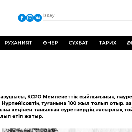
РУХАНИЯТ
ӨНЕР
СҰХБАТ
ТАРИХ
Ә
 жазушысы, КСРО Мемлекет­тік сыйлығының лауре
 Нұрпейісов­тің туғанына 100 жыл толып отыр. Қаз
ына кеңінен танылған суреткердің ғасырлық то
лып өтіп жатыр.