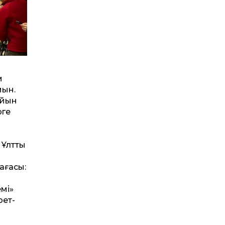
м
мын.
айын
рге
лт­тық
ағасы:
емі»
рет­