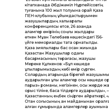
кітапханада Әбдіжәміл Нұрпейісовтің
туғанына 100 жыл толуына орай Қазақ
ПЕН-клубының ұйымдастыруымен
жазушылардың халықаралық
конференциясы өтсе, 26 қазанда
қаламгер өмірінің соңғы жылдары
өткен Мұқан Төлебаев көшесіндегі 156-
үйге мемориалды тақта орнатылды.
Қазақ зиялылары бас қосқан жиында
Қазақстан Жазушылар одағы
басқармасының төрағасы, жазушы
Мереке Құлкенов: «Бұл көшеде
ұлыларымыздың көбі өмір сүрген.
Солардың қатарында бірегей жазушымыз 
аударылған ұлы қаламгер осы көшеде ор
парыз» романы, негізінен, осы жерде 
орыс тіліне, басқа тілдерге аударылды»
Қазақстанның еңбек сіңірген қайраткері
Отан соғысының қан майданынан оралған 
қалған ғұмырында қаламгерлер қауымына 