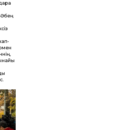
 дара
, Әбең
сіз
жап-
армен
ннің,
шынайы
ды
с.