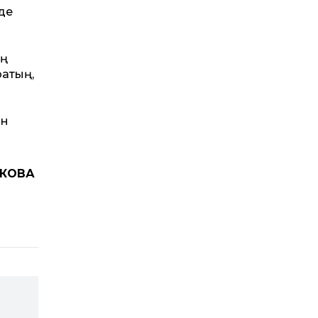
 де
ің
ақтың,
ын
ЕКОВА