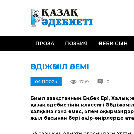
ПРОЗА
ПОЭЗИЯ
ӘДЕБИ СЫН
ӘБДІЖӘМІЛ ӘЛЕМІ
04.11.2024
1749
0
Биыл Қазақстанның Еңбек Ері, Халық
қазақ әдебиетінің классигі Әбдіжәміл
халқына ғана емес, әлем оқырмандар
жыл басынан бері өңір-өңірлерде ата
25 қазан күні Алматы қаласындағы Ұлт­тық