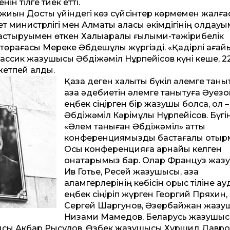
н тілге тиек ет­ті.
жиын Достық үйіндегі көз сүйсінтер көрмемен жалға
т министрлігі мен Алматы қаласы әкімдігінің қолдауы
стыруымен өткен Халықаралық ғылыми-тәжірибелік
рағасы Мереке Әбдешұлы жүргізді. «Қадірлі ағай
классик жазушысы Әбдіжәміл Нұрпейісов күні кеше, 2
жетпей қалды.
Қазақ деген халықты бүкіл әлемге таныт
қазақ әдебиетін әлемге танытуға Әуез
еңбек сіңірген бір жазушы болса, ол –
Әбдіжәміл Кәрімұлы Нұрпейісов. Бүгін
«Әлем таныған Әбдіжәміл» ат­ты
конференциямызды бастағалы отыр
Осы конференцияға арнайы келген
қонақтарымыз бар. Олар Француз жа
Ив Готье, Ресей жазушысы, қазақ
қаламгерлерінің көбісін орыс тіліне а
еңбек сіңіріп жүрген Георгий Пряхин,
Сергей Шаргунов, Әзербайжан жаз
Низами Мамедов, Беларусь жазушы
сы Акбар Рысқұлов, Өзбек жазушысы Хуршид Давро