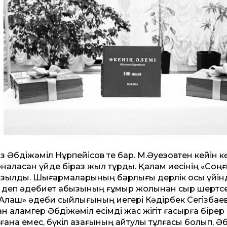
Әбдіжәміл Нұрпейісов те бар. М.Әуезовтен ке­йін к
наласқан үйде біраз жыл тұрды. Қалам иесінің «Соң
жазылды. Шығармаларының барлығы дерлік осы үйін
, – деп әдебиет абызының ғұмыр жолынан сыр шертсе
, «Алаш» әдеби сыйлығының иегері Кәдірбек Сегізбаев
қаламгер Әбдіжәміл есімді жас жігіт ғасырға бірер 
ғана емес, бүкіл қазағының айтулы тұлғасы болып, Ә