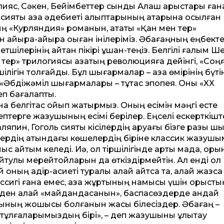
 Ілияс, Сәкен, Бейімбет­тер сынды Алаш арыстары ған
сияқты қазақ әдебиеті алыптарының қатарына қосылған
ың «Курляндия» романын, атақты «Қан мен тер»
қайыра-қайыра оқыған інілеріміз. Әбағаңның еңбекте
шілерінің айтқан пікірі ұшан-теңіз. Белгілі ғалым Ше
тер» трилогиясы қазақтың революцияға де­йінгі, «Соң
лігін толғайды. Бұл шығармалар – қазақ өмірінің бүті
і: «Әбдіжәміл шығармалары – тұтас эпопея. Оны «XX
еп бағалапты.
на белгітас қойып жатырмыз. Оның есімін мәңгі есте
тептерге жазушының есімі берілер. Еңселі ескерткіш
аляпин, Гоголь сияқты кісілердің аруағы бізге разы шы
сілердің атындағы көшелердің біріне классик жазуш
ыс айтқым келеді. Иә, ол тіршілігінде артық мадақ, ор
йтулы мерейтойларын да өткіздірмейтін. Ал енді ол
ның қадір-қасиеті туралы қалай айтсақ та, қалай жазсақ
лассигі ғана емес, қазақ жұртының намысы үшін орысты
ен қалай «майдандасқанын», баспасөздерде қандай
тының жоқшысы болғанын жақсы білесіздер. Әбағаң –
тұлғаларымыздың бірі», – деп жазушыны ұлықтау