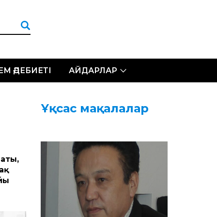
ЛЕМ ӘДЕБИЕТІ
АЙДАРЛАР
Ұқсас мақалалар
аты,
ақ
йы