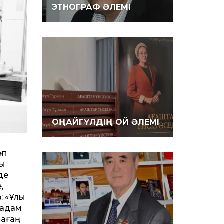
ЭТНОГРАФ ӘЛЕМІ
ОҢАЙГҮЛДІҢ ОЙ ӘЛЕМІ
өп
ғы
де
,
: «Ұлы
қадам
бағаң