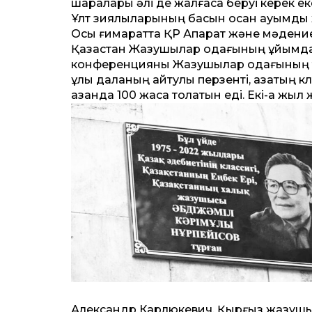
шаралары әлі де жалғаса беруі керек екені
Ұлт зиялыларының басын қосқан ауқымды 
Осы ғимарат­та ҚР Ақпарат және мәдение
Қазақстан Жазушылар одағының ұйымда
конференцияны Жазушылар одағының тө
ұлы даланың айтулы перзенті, қазақтың 
қазанда 100 жасқа толатын еді. Екі-ақ жыл 
Александр Карлюкевич, Қырғыз жазушы