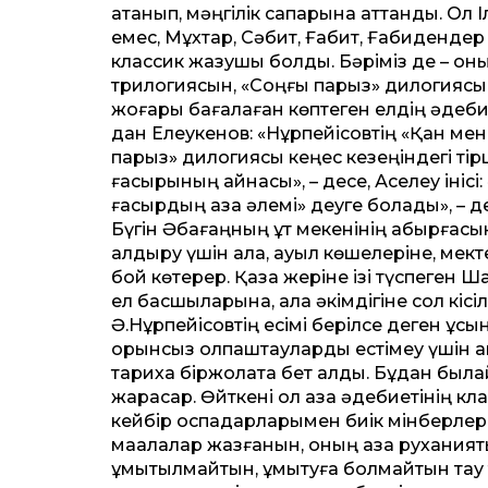
атанып, мәңгілік сапарына ат­танды. Ол
емес, Мұхтар, Сәбит, Ғабит, Ғабидендер 
классик жазушы болды. Бәріміз де – он
трилогиясын, «Соңғы парыз» дилогиясын 
жоғары бағалаған көптеген елдің әдебиет
дан Елеукенов: «Нұрпейісовтің «Қан мен 
парыз» дилогиясы кеңес кезеңіндегі тірші
ғасырының айнасы», – десе, Ақселеу ініс
ғасырдың қазақ әлемі» деуге болады», – д
Бүгін Әбағаңның құт мекенінің қабырғасы
қалдыру үшін қала, ауыл көшелеріне, мек
бой көтерер. Қазақ жеріне ізі түспеген Ш
ел басшыларына, қала әкімдігіне сол кі
Ә.Нұрпейісовтің есімі берілсе деген ұсын
орынсыз қолпаштауларды естімеу үшін а
тарихқа біржолата бет алды. Бұдан былай о
жарасар. Өйткені ол қазақ әдебиетінің к
кейбір оспадарларымен биік мінберлерд
мақалалар жазғанын, оның қазақ рухания
ұмытылмайтын, ұмытуға болмайтын тау 