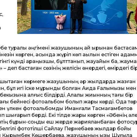
с,
қ
н
бе туралы әңгімені жазушының қай қырынан бастаса
езін көрген, қасында жүріп көп ақылын естіген адам
інгі күнді қараңызшы, бұлт­танып, жауайын ба, жаум
– деп бастаған сөзінің желісін өнердегі, өмірдегі бі
шықтаған көрмеге жазушының әр жылдарда жазған
 бұл игі іске мұрындық болған Аида Ғалымқызы мен Ұ
екқызына алғыс білдірді. Алқалы жиынның тағы бір
 бейнесі фото­альбом болып жарық көрді. Одақ төр
кен үлкен фотоальбомды Иманғали Тасмағамбетов
ып шығарып берді. Екі тілде жарық көрген «Әбенің әл
тің бұрын-соңды еш жерде жарияланбаған фотосу
ті белгілі фототілші Сайлау Пернебаев жылдар бойы
мды Қырымбек Көшербаевқа, жазушының қызы Шұғыла