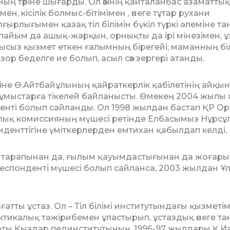
ының төріне шығарды. Ол өзінің қайталанбас азаматтық
ен, кісілік болмыс-бітімімен , өнеге тұтар рухани
лғырлығымен қазақ тіл білімін бүкіл түркі әлеміне та
­пайым да ашық-жарқын, орнықты да ірі мінезімен, ұ
ысыз қызмет еткен ғалымның бірегейі, маманның біл
р беделге ие болып, асыл сөз зер­гері атанды.
е Ө.Айтбайұлының қайраткерлік қабілетінің айқын
 жұмыстарға тікелей байланысты. Өмекең 2004 жылы 
­денті болып сайланды. Ол 1998 жылдан бастап ҚР О
алық комиссияның мүшесі ретінде Елбасымыз Нұрсұ
дент­тігіне үміткер­лерден емтихан қабыл­дап келді.
 тарапынан да, ғылым қауым­дас­ты­ғынан да жоғары
спонденті мү­шесі болып сайланса, 2003 жылдан Ұл
атты ұстаз. Ол – Тіл білімі институ­тын­дағы қызметі
кти­калық тә­жіри­бемен ұластырып, ұстаздық өнеге т
ты Қыздар пединститу­ты­ның, 1996-97 жылдары Қ.И