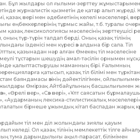
рылған. Бұл жылдары ол ғылы­ми-зерттеу жұмыстарымен
інде журналистік қызметін де қатар алып жүреді. 
мі, қазақ өнері мен әдебиетінің келелі мәселелері, өне
ғы еңбеккерлерінің тұрмыс жайы, т.б. туралы очерк
ым қазақ лексикологиясы мәселесінің зерттеушісі р
оның түр-түрін талдап берді. Оның қа­зақ тілінің
ындағы ізденісі мен күресі өз алдына бір сала. Тіл
Ұлттық қазынадан нәр алған Өмекең тіл мәсе­ле­сіне
үрмеулі тұстарын шешудің амал-тәсілін орнымен нұсқ
 ретінде қалыптастырушы маманның бірі. Ға­лым­ның
ренцияларға қаты­сып, қазақ тіл білімі мен түркіта
там баяндамасы өзінің дәйектілігімен, ой­лы­лығыме
л жылдары Өмірзақ Айтбайұлының басшылығымен ж
», «Өрелі өнер», «Сөз өнері», «Ұлт саясатын бұрмалауш
, «Аударманың лексика-стилистикалық мәселелері»
алатын бірнеше ұжым­дық кітап баспадан жарық көр
 әрдайым тіл мен діл жолындағы зия­лы қауым
ып келеді. Ол қазақ тілінің мемлекеттік тілге айна
ның тума дарындылығы ақыл-парасат, білімімен