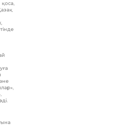
 қоса,
Қазақ
р
,
етінде
ай
нуға
н
әне
ылар»,
,
ді.
луына