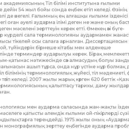
 академиясының Тіл білімі институтына ғы­лыми
 дейін 54 жыл бойы сонда ең­бек етіп келеді. Өзінің
лі де өнегелі. Ғалымның ең алғашқы ғылыми ізденісі
і оған әуелі аударма ілімі деген не және оның бас
ен мәселені зерт­те­уін керек етті. Өмекең өзі бүге-
 бір күрделі сала терминологияны аудармамен жана
ысы тікелей осы салаға арнал­ған. Диссертациясын 
 ой, түйіндерін бірнеше кітабы мен әлде­неше
 тілінде терминдер аударылуы керек. Бірақ мемлекет
м-қатынас нә­тижесінде сөз алмасудың болуы заңд
мағынасын ашып тұрса, онда нұр үстіне нұр болмақ 
 білімінің терми­ноло­гиялық жүйесі, тіл мәдениеті, 
өгіп келеді. 2007 жылы жарық көрген 620 беттік «Қаза
қ терминологиясы­ның қалыптасу тарихы, даму жылдар
­ған.
нологиясы мен аударма саласында жан-жақты ізде
әселеге қа­тыс­ты әлемдік ғылыми ой-пікірлерді сүз
н заңдылықтарға тереңдейді. 1975 жылы оның «Аудар
 моно­графия­лық зерттеу еңбегінде аударма пробл