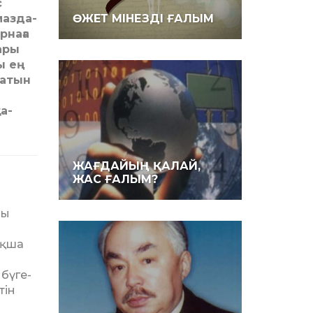
с
маз­да­
ӨЖЕТ МІНЕЗДІ ҒАЛЫМ
рнаға
ары
ы ең
ратын
а­
ЖАҒДАЙЫҢ ҚАЛАЙ,
ЖАС ҒАЛЫМ?
лы
ықша
 бүге-
тін