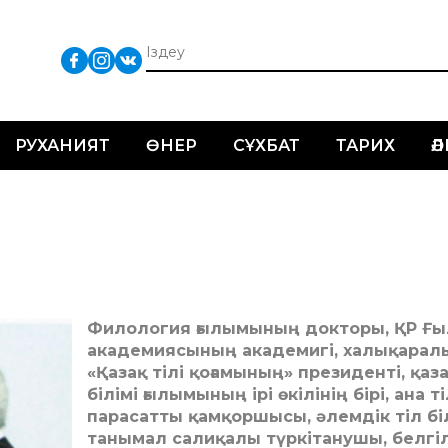
РУХАНИЯТ
ӨНЕР
СҰХБАТ
ТАРИХ
Ә
Филология ғылымының докторы, ҚР Ғ
академиясының ака­де­ми­гі, халықарал
«Қазақ тілі қо­ға­мы­ның» президенті, қаз
білімі ғы­­­­лымының ірі өкілінің бірі, ана ті­
парасатты қамқоршысы, әлем­дік тіл бі
танымал салиқалы түр­­­кітанушы, белгіл