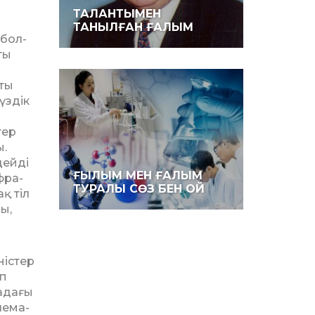
ТАЛАНТЫМЕН
ТАНЫЛҒАН ҒАЛЫМ
 бол­
ты
сты
үздік
тер
ы.
дейді
ҒЫЛЫМ МЕН ҒАЛЫМ
фра­
ТУРАЛЫ СӨЗ БЕН ОЙ
қ тіл
ы,
ністер
іп
мадағы
е­ма­