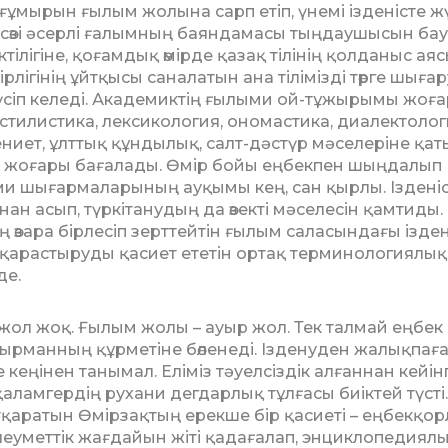
ұмырын ғылым жолына сарп етіп, үнемі ізденісте ж
, сөзі әсерлі ғалымның баяндамасы тыңдаушысын ба
 өзектілігіне, қоғамдық өмірде қазақ тілінің қолданыс ая
рлігінің ұйтқысы саналатын ана тілімізді төрге шығар
түсіп келеді. Академиктің ғылыми ой-тұжырымы жоғ
 стилистика, лексикология, ономастика, диалектолог
дениет, ұлттық құндылық, салт-дәстүр мәсе­ле­ріне қа
, жоғары бағалады. Өмір бойы еңбекпен шыңдалып
ыми шығармаларының ауқымы кең, сан қырлы. Іздені
ынан асып, түркі­танудың да өзекті мәселесін қамтиды.
ің өзара бірлесіп зерттейтін ғылым саласындағы ізден
 қарастыруды қасиет ететін ортақ терминологиялық
де.
жол жоқ. Ғылым жолы – ауыр жол. Тек талмай еңбек
оқырманның құр­ме­тіне бөленеді. Ізденуден жалықпағ
кеңінен танымал. Еліміз тәуелсіздік алғаннан кейінг
аламгердің рухани дегдарлық тұлғасы биіктей түсті.
атқаратын Өмірзақтың ерекше бір қасиеті – еңбекқор
леуметтік жағдайын жіті қадағалап, энцикло­педия­л