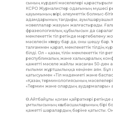
сының күрделі мәселелері қа­­­рас­­ты­
КСРО Журналистер одағының мүшесі рет
қауымының өмірі, әлеу­мет­тік болмыс-біті
адамдарының тағдыры, ауылшаруа­шы­лы­
новеллалар жазуын жал­ғас­тырады. Ғал
фра­зеологиялық құбылысын да саралап, 
мемлекеттік тіл ретінде мәртебелену жол
мәселесін көтеру бар да, оны шешу бар. 
талғаммен қарап, мемлекеттік тілдің к
білді. Ол – қазақ тілін мемлекеттік тіл
республикалық және халы­қ­ара­лық конфе
қажетті мәселе жайлы жасаған 50-ден ас
ғылыми жұртшылыққа кеңінен аян. Бұ
қатысуымен «Тіл мәдениеті және бас­пасөз
«Қазақ терминологиясының мәселелері»
«Термин және олардың аудармалары» ат
Ө.Айтбайұлы қоғам қайраткері ре­тін­де
ұмтылысының көшбас­шы­ларының бірі бол
қа­жетті шаралардың бәріне қатысты. О