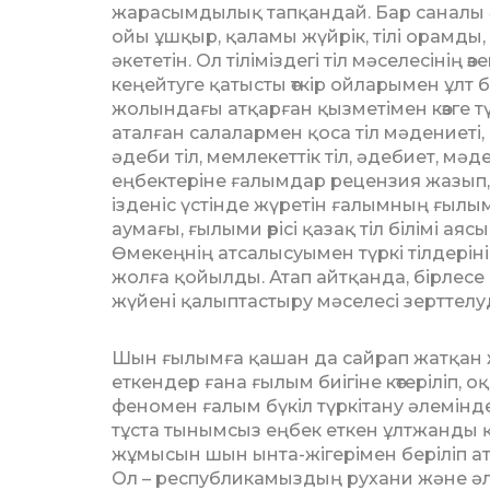
жарасымдылық тапқан­дай. Бар саналы ғ
ойы ұшқыр, қаламы жүйрік, тілі орамды
әкететін. Ол тілі­міз­дегі тіл мәселесінің
кеңейтуге қатысты өткір ойларымен ұлт бі
жолындағы атқарған қызметімен көзге 
аталған салалармен қоса тіл мәдениеті,
әдеби тіл, мемлекеттік тіл, әдебиет, мә
еңбектеріне ғалымдар рецензия жазып
ізденіс үстінде жүретін ғалымның ғыл
аумағы, ғылыми өрісі қазақ тіл білімі аяс
Өмекеңнің атсалысуымен түркі тіл­де­рін
жолға қойылды. Атап айтқанда, бірлесе
жүйені қалыптастыру мәселесі зерттелу
Шын ғылымға қашан да сайрап жат­қан 
еткендер ғана ғылым биігіне көтеріліп, 
феномен ғалым бүкіл түркітану әлемінде 
тұста тынымсыз еңбек еткен ұлтжанды қ
жұ­мы­сын шын ынта-жігерімен беріліп 
Ол – рес­пу­б­ли­камыздың рухани және ә