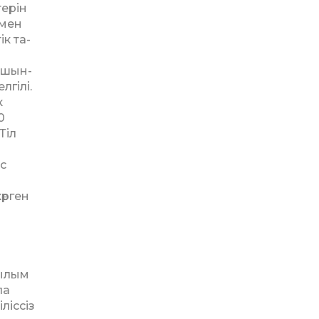
терін
 мен
ік та­
 шын­
гілі.
к
0
Тіл
ас
өрген
ғылым
ла
ліссіз