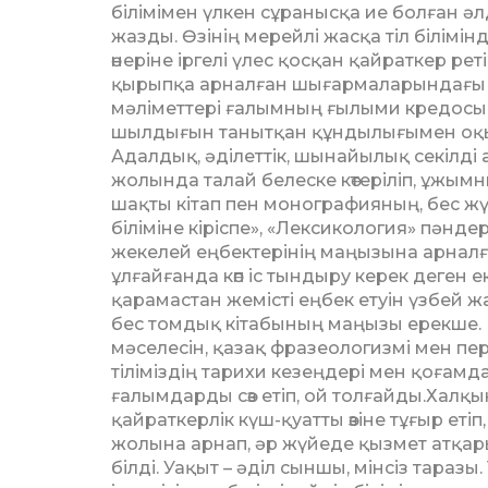
білімімен үлкен сұранысқа ие болған әл
жазды. Өзі­нің мерейлі жасқа тіл білімі
өнеріне іргелі үлес қосқан қай­раткер ре
қы­­рып­­қа арналған шығармаларын­дағы а
мәліметтері ғалымның ғылыми кредосы, 
шыл­дығын танытқан құндылығымен оқы
Адалдық, әділеттік, шынайылық секілді а
жолында талай белеске көтеріліп, ұжымны
шақты кітап пен монографияның, бес жүз
біліміне кіріспе», «Лексикология» пән­д
жекелей еңбек­те­рінің маңызына арналғ
ұлғайғанда көп іс тындыру керек деген 
қарамастан жеміс­ті еңбек етуін үзбей 
бес томдық кітабының маңызы ерекше. Бұ
мәселесін, қазақ фра­зео­ло­гизмі мен п
тіліміздің тарихи кезеңдері мен қоғамдағ
ғалымдарды сөз етіп, ой толғайды.Халқы
қайраткерлік күш-қуатты өзіне тұғыр еті
жолына арнап, әр жүйеде қызмет атқарып,
білді. Уақыт – әділ сыншы, мінсіз таразы