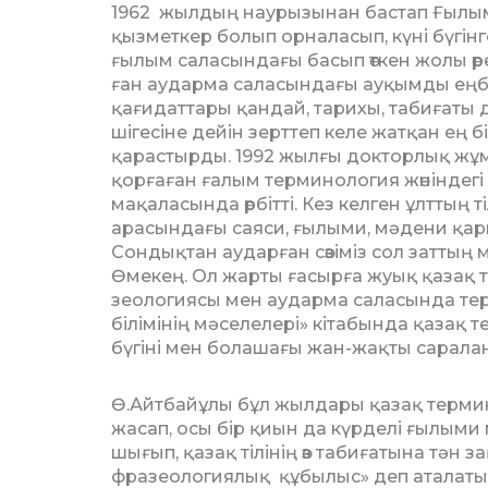
1962 жыл­дың наурызынан бастап Ғы­лым
қызметкер болып орналасып, күні бүгінге
ғылым саласын­дағы басып өткен жолы өре
ған аударма саласындағы ауқымды еңбег
қағидаттары қандай, тарихы, табиғаты дег
шігесіне дейін зерттеп келе жатқан ең
қарастырды. 1992 жылғы доктор­лық жұм
қор­ғаған ғалым терминология жөніндегі
мақаласында өрбітті. Кез келген ұлттың
арасындағы саяси, ғылыми, мәдени қары
Сондықтан аударған сөзіміз сол заттың 
Өмекең. Ол жарты ғасырға жуық қазақ тіл
зеоло­гиясы мен аударма саласында тер т
білімінің мәселе­лері» кітабында қаза
бүгіні мен болашағы жан-жақты саралан
Ө.Айтбайұлы бұл жылдары қазақ терми
жасап, осы бір қиын да күрделі ғылыми м
шығып, қазақ тілінің өз табиғатына тә
фразеология­лық құбылыс» деп аталатын