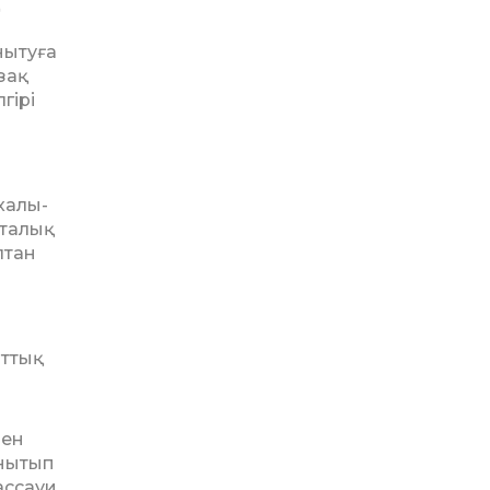
нытуға
зақ
гірі
халы­
рталық
лтан
т­тық
мен
анытып
ассауи