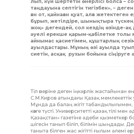
лып, күй шертетін өнерлісі болса – с
таңдауына септігін ти­гізбек», – деген 
ған от, қайнаған қуат, алға жетекте­ген
бұрып, же­­­­тілдіре, шынықтыра түске
жоқ» дегендей, сол кез­дің өзінде-а
әуелі ерекше қарым-қабілетке толы мі
айнымас қасиетімен, құш­тарлық сезі
ауылдастары. Мұ­ның өзі ауылда туып
сиетін, асқақ рухын бойына сіңіруге ә
Тіл өнеріне деген іңкәрлік жастайынан е
С.М.Киров атын­дағы Қазақ мемлекеттік у
Мұнда да балаң жігіт табандылы­ғымен,
көзге түсті. Уни­вер­ситетті қазақ тілі ме
Қазақстан» газетіне әдеби қыз­мет­кер 
шігесін та­нып біліп, білімін шыңдады. Де
таныта білген жас жігітті ғы­лым әлемі ерік