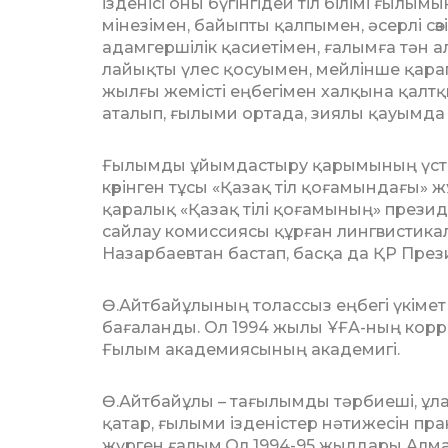
ізденісі оны бүгінгідей тіл білімі ғылым
мінезімен, байыпты қалпымен, әсерлі сөзім
адамгершілік қасиетімен, ға­лымға тән а
лайықты үлес қосуымен, мейлінше қа­ра
жылғы жемісті еңбегімен халқына қалтқ
аталып, ғылыми ортада, зиялы қауымда зо
Ғылымды ұйымдастыру қарымының үстін
көрінген тұсы «Қазақ тіл қоғамындағы»
қ­ара­лық «Қазақ тілі қоғамының» прези
сайлау комиссиясы құрған лингвистик
Назарбаевтан бастап, басқа да ҚР Прези­
Ө.Айтбайұлының толассыз еңбегі үкімет
бағаланды. Ол 1994 жылы ҰҒА-ның корре
Ғылым академиясының акаде­мигі.
Ө.Айтбайұлы – тағылымды тәрбие­ші, ұлағ
қатар, ғылыми ізденістер нәтижесін пра
жүрген ғалым.Ол 1994-95 жылдары Алма