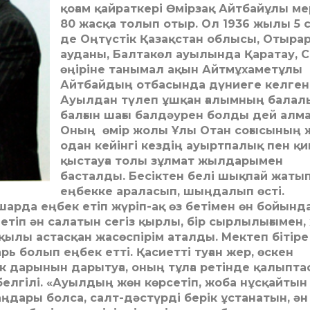
қоғам қай­рат­кері Өмірзақ Айтбайұлы м
80 жасқа толып отыр. Ол 1936 жылы 5 с
де Оңтүстік Қазақстан облысы, Оты­ра
ауданы, Балтакөл ауылында Қа­ратау, 
өңіріне танымал ақын Айт­мұхаметұлы
Айтбайдың отбасын­да дүниеге келген
Ауылдан түлеп ұш­­қан ғалымның балал
балғын ша­ғы балдәурен болды дей алм
Оның өмір жолы Ұлы Отан соғысы­ның 
одан кейінгі кездің ауырт­па­лық пен қ
қыстауға толы зұл­мат жыл­­­дарымен
басталды. Бесік­тен белі шық­пай жаты
еңбекке араласып, шың­далып өсті.
арда еңбек етіп жүріп-ақ өз бетімен өн бойында
тіп ән салатын сегіз қырлы, бір сыр­­лылығымен,
ылы астасқан жа­сөспірім аталды. Мектеп бітіре
ь болып еңбек етті. Қасиетті ту­ған жер, өскен
дарынын да­ры­ту­ға, оның тұлға ретінде қалып­тас
белгілі. «Ауылдың жөн көр­се­тіп, жоба нұсқайтын
ңдары болса, салт-дәстүрді берік ұстанатын, ән 