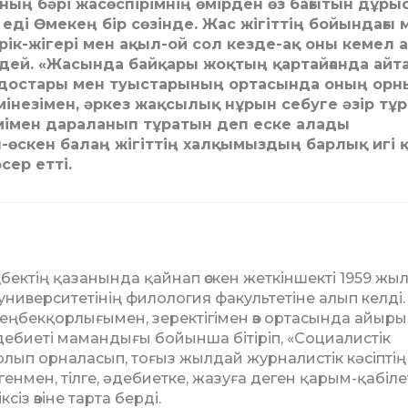
оның бәрі жасөспірімнің өмірден өз бағытын дұры
еді Өмекең бір сө­зін­­де. Жас жігіттің бойындағы 
 ерік-жігері мен ақыл-ой сол кез­­де-ақ оны кемел а
ндей. «Жа­сында байқары жоқтың қар­тай­ғанда айт
қ достары мен туыс­тары­ның ортасында оның орн
не­зі­­мен, әркез жақсылық нұрын себуге әзір тұ
мімен дараланып тұра­­тын деп еске алады
-өскен балаң жі­гіттің халқымыздың барлық игі қ
сер етті.
ңбектің қазанында қайнап өскен жет­кіншекті 1959 жы
нивер­сите­тінің филология факультетіне алып келді.
 еңбекқорлығымен, зеректігімен өз ортасында айыр
н әдебиеті мамандығы бойынша бітіріп, «Со­циа­лис­тік
болып орналасып, тоғыз жылдай журналистік кәсіптің
генмен, тілге, әдебиетке, жазуға деген қарым-қа­бі­ле
сіз өзіне тарта берді.