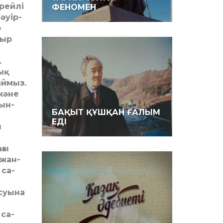
ерейлі
ФЕНОМЕН
әуір­
р
Сыр
.
ық
аймыз.
және
иын-
БАҚЫТ ҚҰШҚАН ҒАЛЫМ
ЕДІ
п
ғы
 жан-
 са­
уы­­на
са­