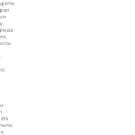
үретін
урап
сын
у
арыда
ия,
тысты
с
іс
ан
і
 Өз
лығы.
ық