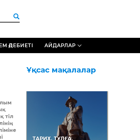
ЛЕМ ӘДЕБИЕТІ
АЙДАРЛАР
Ұқсас мақалалар
ылым
ық
ақ тіл
лі­нің
ліміне
і
ТАРИХ. ТҰЛҒА.