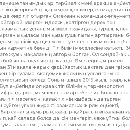
денеше танымдық әрі тәр­бие­лік мәні ерекше еңбек
нде өзіндік орны бар қарымды қаламгер, ел мәдение­ті
тінде көтеріліп отырған Өме­кең­нің қоғамдық-әлеуметт
йтар ой, көтерген идеясы, кел­тір­ген дерек пен
азаматтық ұстанымы, өмірлік қағидаты, туралық пен
рман ықыласы мен қызығушылығын арттырғаны бел
дамгершілік құндылығын ту еткен ғалым өзінің ең­бе
ң құрметіне бөленді. Тіл білімі мәселесіне қатысты 3
ге жуық мақа­ла­ның авторы болған. Ол сондай-ақ «
ері бойынша оқулықтар жазды. Өмекеңнің өмірі мен
ан 31 мақала жарық көрді. Жастық шақтағыдан гөрі ж
екен бір ғұлама. Академик жасы­ның ұлғайғанына
жалғастырып келеді. Соның ішінде 2015 жылы жарық к
л еңбегінде ол қазақ тіл білімінің терминология
ерифраздарын, мемлекеттік мәр­тебеге ие болған ана
ы тіл мәсе­ле­сін, қазақ тілінің көшбасында тұрған
н сүйген үлкен жүректі азамат қажырлы еңбекті,
п, бар саналы ғұ­мы­рын, қажыр-қайратын өзі қалаған 
 қай салада болса да ісін меңге­ріп, көпке ұйтқы бо
. Тума талант­тың талмас талпынысы, тынымсыз да іркі