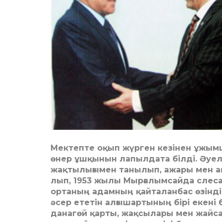
Мектепте оқып жүр­ген кезінен ұжымш
өнер ұшқынын лапылдата білді. Әуе­ле
жақтылығымен та­нылып, ажары мен ақ
лып, 1953 жылы Мырғалымсайда сле­­сар
ортаның адамның қай­таланбас өзіндік 
әсер ететін алғышартының бі­рі екені 
данагөй қарты, жақ­сылары мен жайса