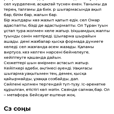
Әсел күрделене, асқақтай түскен екен. Танымы да
терең, талғамы да биік. Әр шығармасында ақыл
бар, білім бар, жалын бар.
Бір жылдары көз жазып қалып едік. Әсел Омар
адаспапты, бізді де адастырмапты. Ол Тұран туын
ұстап тура жолмен келе жатыр. Ықшамдық жалпы
туынды сәнін келтіреді. Шығарма шырайын
ашады. Әдемі жазбалар қысқа формада дүниеге
келеді. Әсел жазғанда әсем жазады. Қаламы
виртуоз, кез келген нәрсені бейнелеуге,
кейіптеуге қашанда дайын.
Сюжет­тері шын өмірмен астасып жатыр.
Кейіпкері әдеби, әңгімесі әуенді. Уақиғасы
шығарма уақытымен тең, демек, қысқа
қайырмайды, ұзаққа созбайды, дәл.
Сөйлемі қолмен тергендей түп-түзу. Іс-әрекетке
құрылған, етістігі көп мәтін. Сөзінде салмақ бар. Ол
– метафора. Бейсауат ештеңе жоқ.
Сөз соңы