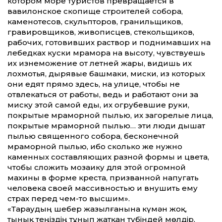
котором море туристов превращается в
вавилонское скопище строителей собора,
каменотесов, скульпторов, гранильщиков,
гравировщиков, живописцев, стекольщиков,
рабочих, готовивших раствор и поднимавших на
лебедках куски мрамора на высоту, чувствуешь
их изнеможение от летней жары, видишь их
лохмотья, дырявые башмаки, миски, из которых
они едят прямо здесь, на улице, чтобы не
отвлекаться от работы, ведь и работают они за
миску этой самой еды, их огрубевшие руки,
покрытые мраморной пылью, их загорелые лица,
покрытые мраморной пылью… эти люди дышат
пылью священного собора, бесконечной
мраморной пылью, ибо сколько же нужно
каменных составляющих разной формы и цвета,
чтобы сложить мозаику для этой огромной
махины в форме креста, призванной напугать
человека своей массивностью и внушить ему
страх перед чем-то высшим».
«Тараудың шебер жазылғанына күмән жоқ,
тынық теңіздің тұнып жатқан түбіндей мөлдір,