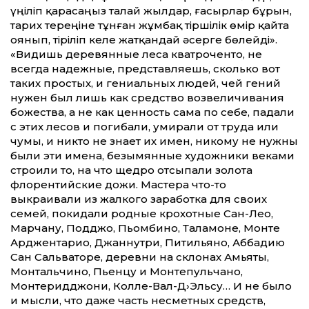
үңіліп қарасаңыз талай жылдар, ғасырлар бұрын,
тарих тереңіне тұнған жұмбақ тіршілік өмір қайта
оянып, тіріліп келе жатқандай әсерге бөлейді».
«Видишь деревянные леса кватроченто, не
всегда надежные, представляешь, сколько вот
таких простых, и гениальных людей, чей гений
нужен был лишь как средство возвеличивания
божества, а не как ценность сама по себе, падали
с этих лесов и погибали, умирали от труда или
чумы, и никто не знает их имен, никому не нужны
были эти имена, безымянные художники веками
строили то, на что щедро отсыпали золота
флорентийские дожи. Мастера что-то
выкраивали из жалкого заработка для своих
семей, покидали родные крохотные Сан-Лео,
Марчану, Подджо, Пьомбино, Таламоне, Монте
Арджентарио, Джаннутри, Питильяно, Аббадию
Сан Сальваторе, деревни на склонах Амьяты,
Монтальчино, Пьенцу и Монтепульчано,
Монтеридджони, Колле-Вал-Д›Эльсу… И не было
и мысли, что даже часть несметных средств,