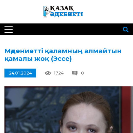
Мәдениет­ті қаламның алмайтын
қамалы жоқ (Эссе)
24.01.2024
1724
0