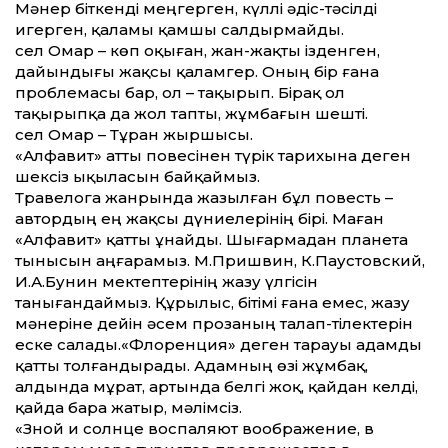
Мәнер біткенді меңгерген, күллі әдіс-тәсілді
игерген, қаламы қамшы салдырмайды.
Әсел Омар – көп оқыған, жан-жақты ізденген,
дайындығы жақсы қаламгер. Оның бір ғана
проблемасы бар, ол – тақырып. Бірақ ол
тақырыпқа да жол тапты, жұмбағын шешті.
Әсел Омар – Тұран жыршысы.
«Алфавит» ат­ты повесінен түрік тарихына деген
шексіз ықыласын байқаймыз.
Травелога жанрында жазылған бұл повесть –
автордың ең жақсы дүниелерінің бірі. Маған
«Алфавит» қат­ты ұнайды. Шығармадан планета
тынысын аңғарамыз. М.Пришвин, К.Паустовский,
И.А.Бунин мектептерінің жазу үлгісін
танығандаймыз. Құрылыс, бітімі ғана емес, жазу
мәнеріне дейін әсем прозаның талап-тілектерін
еске салады.«Флоренция» деген тарауы адамды
қат­ты толғандырады. Адамның өзі жұмбақ,
алдында мұрат, артында белгі жоқ, қайдан келді,
қайда бара жатыр, мәлімсіз.
«Зной и солнце воспаляют воображение, в