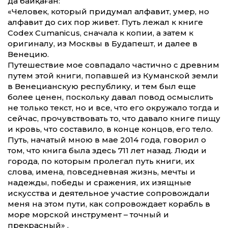
да байқаған:
«Человек, который придумал алфавит, умер, но
алфавит до сих пор живет. Путь лежал к книге
Codex Cumanicus, сначала к копии, а затем к
оригиналу, из Москвы в Будапешт, и далее в
Венецию.
Путешествие мое совпадало частично с древним
путем этой книги, попавшей из Куманской земли
в Венецианскую республику, и тем был еще
более ценен, поскольку давал повод осмыслить
не только текст, но и все, что его окружало тогда и
сейчас, прочувствовать то, что давало книге пищу
и кровь, что составило, в конце концов, его тело.
Путь, начатый мною в мае 2014 года, говорил о
том, что книга была здесь 711 лет назад. Люди и
города, по которым пролегал путь книги, их
слова, имена, повседневная жизнь, мечты и
надежды, победы и сражения, их изящные
искусства и деятельное участие сопровождали
меня на этом пути, как сопровождает корабль в
море морской инструмент – точный и
прекрасный» .