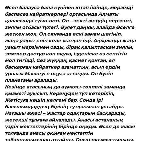
Әсел балауса бала күнінен кітап ішінде, мерзімді
баспасөз қайраткерлері ортасында Алматы
қаласында туып-өсті. Ол – текті жердің перзенті,
зиялы отбасы түлегі. Әулет даңқы, алайда Әселге
жеткен жоқ. Ол оянғанда ескі заман шегініп,
жаңа уақыт еніп келе жатқан еді. Ақырында жаңа
уақыт мерзімнен озды, бірақ қалыптасқан зиялы,
зияткер дәстүр көп оқуға, ізденіске өз септігін
мол тигізді. Сөз жұққан, қасиет қонған, ел
басқарған қайраткер азамат­тың, асыл ердің
ұрпағы Мәскеуге оқуға ат­танды. Ол бүкіл
планетаны аралады.
Кезінде атасының да аумалы-төкпелі заманда
қызметі ауысып, Керекуден түп көтеріліп,
Жетісуға көшіп келгені бар. Сонда ірі
басылымдардың бірінің тұтқасынан ұстайды.
Нағашы әжесі – жастар одақтарын басқарады,
жетекші тұлғаға айналады. Анасы астананың
үздік мектептерінің бірінде оқиды. Әсел де жасы
толғанда анасы оқыған мектептің
табалдырығынан ат­тайды. Оның оқымыстылығы,