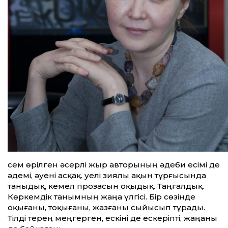
Әсем өрілген әсерлі жыр авторының әдеби есімі де
әдемі, әуені асқақ. Әуелі зиялы ақын тұрғысында
таныдық, кемел прозасын оқыдық. Таңғалдық.
Көркемдік танымның жаңа үлгісі. Бір сөзінде
оқығаны, тоқығаны, жазғаны сыйысып тұрады.
Тілді терең меңгерген, ескіні де ескеріпті, жаңаны