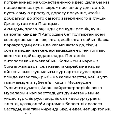
потраченных на божественную идею, дала бы им
новое жилье, пусть скромное, школу для детей,
пусть самую простую, дорогу получше, чтобы
добраться до этого самого затерянного в глуши
Джаннутри или Пьенцы» .
Ақындық проза, ақындық тіл құдыретінің күш-
қайраты қандай?! Автордың бет толтырған әсем
сөздері ашылған, оқылған, жабылған сайын басқа
парақтардың астында қалып жатса да, сіздің
соңыңыздан жеткен, артыңыздан ерген топтың
қолымен қайта аударылады. Пенденің
онтологиялық жағдайын, болмысын көреміз.
Соңғы жылдары Әсел қазақ тақырыбына қарай
ойысты, қызығушылығы күрт арт­ты: әуелі орыс
тілінде қазақ тақырыбына қалам тарт­ты, кейін ұлт­
тық мазмұнға түбегейлі көшті. Мәскеуден
Түркияға ауысты, Алаш қайраткерлерінің асыл
мұраларын көп зерт­теді, ұлт дүниетанымына
үндес түркілік рух, тәңірлік салт-дәстүр туралы
ізденді, қазақ әдеби ортамен белсенді араласа
бастады, ана тілін үйренді, біздің әдебиет бір толық