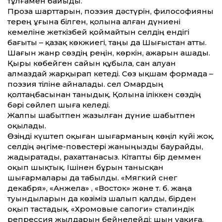
тұлғамен байыды.
Проза шарт­тарын, поэзия дәстүрін, философияны
терең ұғына білген, қолына алған дүниені
кемеліне жеткізбей қоймайтын Әселдің ендігі
бағыты – қазақ көкжиегі, таңы да Шығыстан ат­ты.
Шағын жанр сөздің реңін, көркін, ажарын ашады.
Қыры көбейген сайын құбыла, сан алуан
алмаздай жарқырап кетеді. Сөз ықшам формада –
поэзия тіліне айналады. Әсел Омардың
қолтаңбасынан таныдық. Қолына іліккен сөздің
бәрі сөйлеп шыға келеді.
Жалпы шабытпен жазылған дүние шабытпен
оқылады.
Өзіңді күштеп оқыған шығарманың көңіл күйі жоқ.
Әселдің әңгіме-повестері жаныңызды баурайды,
жадыратады, рахат­танасыз. Кітапты бір деммен
оқып шықтық. Ішінен бұрын танысқан
шығармалары да табылды. «Мягкий снег
декабря», «Анжела» , «Восток» және
т. б. жаңа
туындыларын да көзіміз шалып қалды, бірден
оқып тастадық. «Хромовые сапоги» сталиндік
репрессия жылдарын бейнелейді: шын уақиға.