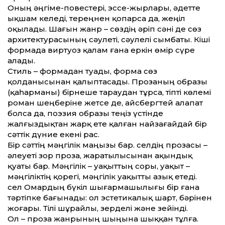
Оның әңгіме-повестері, эссе-жырлары, әдет­те
ықшам келеді, тереңнен қопарса да, жеңіл
оқылады. Шағын жанр – сөздің әріп сәні де сөз
архитектурасының сәулеті, сәулелі сымбаты. Кіші
формада виртуоз қалам ғана еркін өмір сүре
алады.
Стиль – формадан туады, форма сөз
қолданысынан қалыптасады. Прозаның образы
(қаһарманы) бірнеше тараудан тұрса, тіпті көлемі
роман шеңберіне жетсе де, айсбергтей алапат
болса да, поэзия образы теңіз үстінде
жалғыздықтан жарқ ете қалған найзағайдай бір
сәт­тік дүние екені рас.
Бір сәт­тің мәңгілік маңызы бар. Әселдің прозасы –
әлеуеті зор проза, жаратылысынан ақындық
қуаты бар. Мәңгілік – уақыт­тың соры, уақыт –
мәңгіліктің қорегі, мәңгілік уақыт­ты азық етеді.
Әсел Омардың бүкіл шығармашылығы бір ғана
тәртіпке бағынады: ол эстетикалық шарт, бәрінен
жоғары. Тілі шұрайлы, зерделі және зейінді.
Ол – проза жанрының шыңына шыққан тұлға.