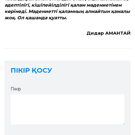
әдептілігі, кішіпейілділігі қалам мәдениетінен
көрінеді. Мәдениет­ті қаламның алмайтын қамалы
жоқ. Ол қашанда қуат­ты.
Дидар АМАНТАЙ
ПІКІР ҚОСУ
Пікір