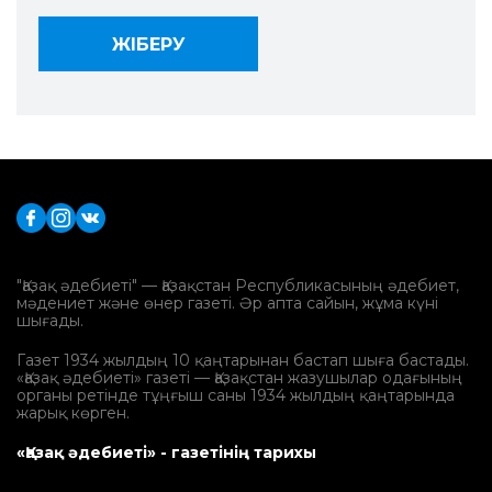
"Қазақ әдебиеті" — Қазақстан Республикасының әдебиет,
мәдениет және өнер газеті. Әр апта сайын, жұма күні
шығады.
Газет 1934 жылдың 10 қаңтарынан бастап шыға бастады.
«Қазақ әдебиеті» газеті — Қазақстан жазушылар одағының
органы ретінде тұңғыш саны 1934 жылдың қаңтарында
жарық көрген.
«Қазақ әдебиеті» - газетінің тарихы