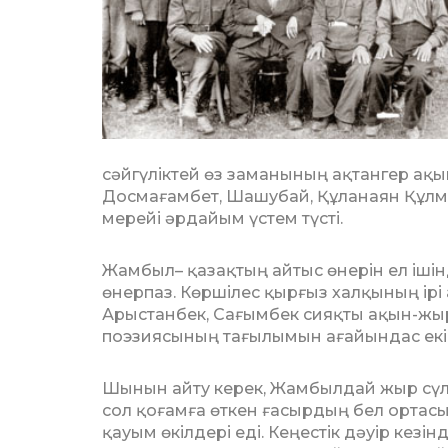
сәйгүліктей өз заманының ақ­тангер ақы
Досмағамбет, Ша­шубай, Құланаян Құлм
мерейі әр­дайым үстем түсті.
Жамбыл– қазақтың айтыс өнерін ел ішінде
өнерпаз. Көршілес қыр­ғыз хал­қының ірі
Арыс­тан­бек, Сағымбек сияқты ақын-жыра
поэзиясының тағылымын ағайындас екі 
Шынын айту керек, Жамбылдай жыр сү­ле
сол қоғамға өткен ғасырдың бел ортасы
қауым өкілдері еді. Кеңестік дәуір кез