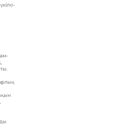
­кіло­
ам­
,
ты.
барлық
ақын
,
­ды