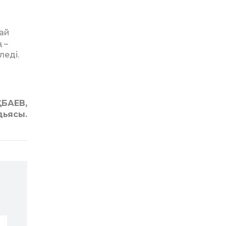
дай
 –
леді.
БАЕВ,
дьясы.