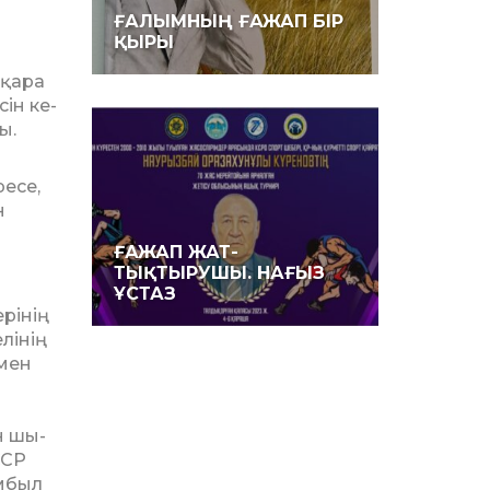
ҒАЛЫМНЫҢ ҒАЖАП БІР
ҚЫРЫ
 қара
ін ке­
ы.
ресе,
н
ҒАЖАП ЖАТ­
ТЫҚТЫРУШЫ. НАҒЫЗ
ҰСТАЗ
рінің
лінің
імен
н шы­
ССР
мбыл