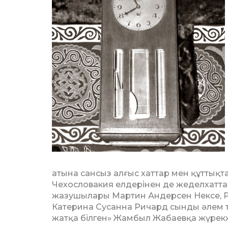
атына сансыз алғыс хаттар мен құттықтау
Чехословакия ел­дерінен де жеделхатта
жазушылары Мар­тин Андерсен Нексе, Р
Катерина Су­санна Ричард сынды әлем 
жатқа білген» Жамбыл Жабаевқа жүрек­