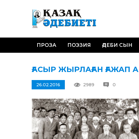
ПРОЗА
ПОЭЗИЯ
ӘДЕБИ СЫН
ҒАСЫР ЖЫРЛАҒАН ҒАЖАП 
26.02.2016
2989
0