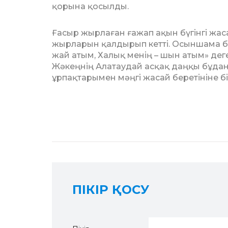
қорына қо­сыл­ды.
Ғасыр жырлаған ғажап ақын бүгінгі жа­
жырларын қалдырып кетті. Осын­шама б
жай атым, Ха­лық менің – шын атым» деге
Жә­­­кеңнің Алатаудай асқақ даңқы бұд
ұрпақтарымен мәңгі жасай беретініне б
ПІКІР ҚОСУ