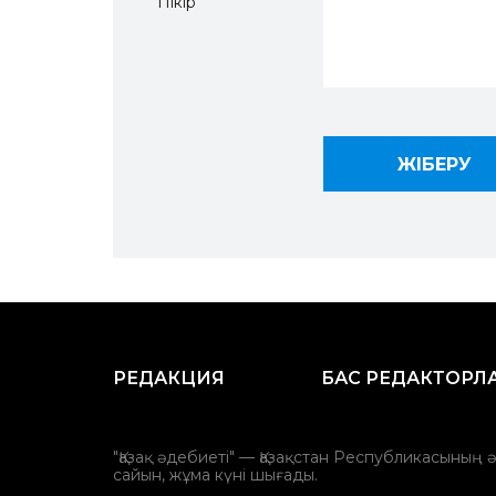
Пікір
РЕДАКЦИЯ
БАС РЕДАКТОРЛ
"Қазақ әдебиеті" — Қазақстан Республикасының 
сайын, жұма күні шығады.