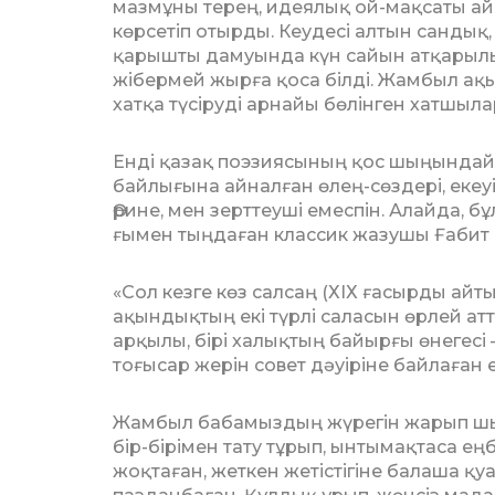
мазмұны те­рең, идеялық ой-мақсаты а
көрсетіп отырды. Кеудесі алтын сандық
қарышты дамуында күн сайын ат­қарылы
жібермей жырға қоса білді. Жамбыл а
хатқа түсіруді арнайы бөлінген хатшыл
Енді қазақ поэзиясының қос шыңындай 
байлығына айналған өлең-сөз­дері, екеу
Әрине, мен зерт­теуші емеспін. Алайда, 
ғымен тыңдаған классик жазушы Ғабит Мү
«Сол кезге көз салсаң (ХІХ ғасырды ай­тып
ақындықтың екі түрлі са­­ласын өрлей ат
арқылы, бірі халықтың байырғы өнегесі 
то­ғысар жерін совет дәуіріне байлаған 
Жамбыл бабамыздың жүрегін жарып шық­қа
бір-бірімен тату тұрып, ын­тымақтаса е
жоқтаған, жеткен жетістігіне балаша қу