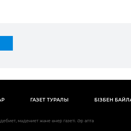
АР
ГАЗЕТ ТУРАЛЫ
БІЗБЕН БАЙ
әдебиет, мәдениет және өнер газеті. Әр апта