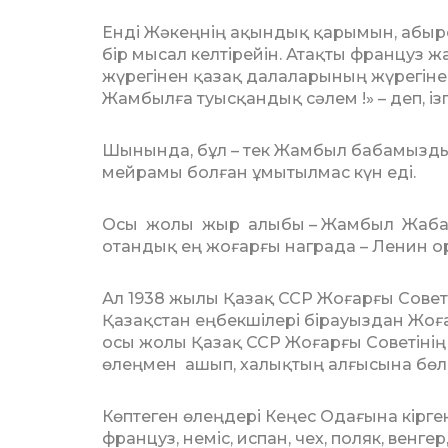
Енді Жәкеңнің ақындық қарымын, абы­ро
бір мысал келтірейін. Атақ­ты француз
жүрегінен қа­зақ далаларының жүрегін
Жам­былға туысқандық сәлем !» – деп, ізг
Шынында, бұл – тек Жамбыл баба­мыз­­ды
мейрамы болған ұмы­тылмас күн еді.
Осы жолы жыр алыбы – Жамбыл Жабаев
отандық ең жоғарғы награда – Ленин о
Ал 1938 жылы Қазақ ССР Жоғарғы Со­ве­
Қазақстан еңбекшілері бірауыздан Жоғ
осы жолы Қазақ ССР Жоғарғы Советінің
өлең­мен ашып, халықтың алғысына бөле
Көптеген өлеңдері Кеңес Одағына кір­г
француз, неміс, испан, чех, поляк, венге