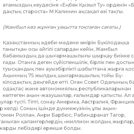
атамыздың кеу­десіне «Еңбек Қызыл Ту» орденін «Бү
дақтық староста» М.Калинин ақсақал өзі тақты.
(Жамбыл көз жұмған уақытта тоқтаған сағаты.)
Қазақстанның әдеби-мәдени өмі­рін Бүкілодаққа
танытқан осы әйгілі са­­­пардан кейін, Жамбыл
бабамыздың да шығармашылығы шырқау биікке с
ғады. Отанға деген сүйіспеншілік, бір­лік пен достық
туысқандық пен ауыз­бір­лікті шабыттана жырға қос
Ақын­ның 75 жылдық шығармашылық тойы Бү­
кілодақтық деңгейде өтті. Оған Со­вет Одағының 
одақтас және ав­то­но­миялық республикаларынан
көптеген ақын-жазушылар, ғалымдар қатысты. Ал 
лар түсті. Тіпті, сонау Америка, Австралия, Франция
р келді. Соның ішінде дүниежүзінің ұлы ақын-
омен Роллан, Анри Барбюс, Рабиндранат Тагор,
таныған қа­ламгерлердің «миллион жолдық жыр­лар
жарды лебіздері ерекше болды.