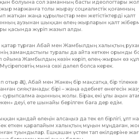
йқын болуына сол заманның басты идеологтары жо
, жыр маржанға толы жырау социалистік қо­ғамның
п жатқан жаңа құрылыстар мен жетістіктерді қалт
қынның аузынан шыққан өлең-жырларын қалт жібер
ары қасында жүріп жазып алды.
қа­тар тұрған Абай мен Жамбылдың ха­лық­тың руха
інің замандастығы туралы да ай­та кеткен орынды б
бұл ойыма Жам­былдың көзін көріп, өлең-жырын өз құл
­сіре­пов­тің мына сөзі дәлел болса керек.
 отыр Ә.Қ), Абай мен Жәкең бір мақ­сатқа, бір тілекке
танған сияқтанады: бірі – жаңа әдебиет өнегесін жаз
– сурыпсалма ақын­ның жолы. Бірақ екі ұлы ақын ат
екен» деуі, өте шынайы берілген баға дер едім.
н қандай өлеңін алсаңыз да тек ел бір­лігі, ұлт н
ңбек еткен қарапайым ха­лық­тың мұңын мұңдаған, ж
анған туын­ды­лар. Ешқашан үстем тап өкілдеріне жа