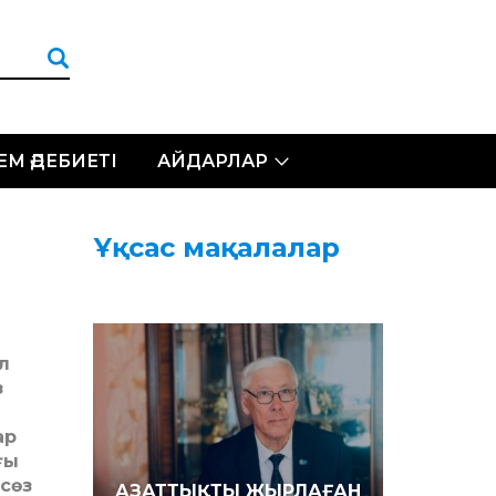
ЛЕМ ӘДЕБИЕТІ
АЙДАРЛАР
Ұқсас мақалалар
л
з
ар
ғы
сөз
АЗАТ­ТЫҚТЫ ЖЫРЛАҒАН