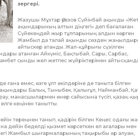
зергері.
Жазушы Мұхтар Әуезов Сүйінбай ақын­ды «Жет
ақындарының алтын дің­гегі» деп бағалаған.
Сүйекеңдей жыр тұлпарының ал­дын көрген
Жамбыл да талай ақынды сөзден жаңылдыр
айтыскер атанды. Жал-құй­рығы сүзілген
ндары атанған Айкүміс, Бақ­тыбай, Сары, Сарбас,
амбет сынды жел жет­пес жүйріктерімен айтысқанда
 ғана емес, өзге ұлт өкілдеріне де та­ныта білген
 ақындары Балық, Ты­ны­бек, Қа­лығұл, Найманбай, Қа
у, ма­­­­насшылармен өнер сайысына түсіп, қа­зақ-қ
елге кеңінен танытты.
йін тереңнен танып, қадірін білген Кеңес одағы ж
на дейін беделді қызмет көрсеткен ел ағалары мен
індегі Жамбыл шы­ғар­ма­ларының тақырыбы әр алуан,