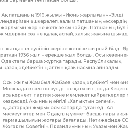
ққа бармаған текті ақын болды.
 Ақ патшаның 1916 жылғы «Июнь жар­­­лығын» «Зілді
 өлеңдерімен әшкерелеп, залым патшаның «әскердің
арлығын же­рі­не жеткізе сынайды. Патшаның бұл іс
м­дерінің сөзіне құлақ аспай, халық жа­ғына шығад
п жатқан елеулі ісін жеріне жеткізе жыр­лай білді. Әсі
тқан 1936 жыл – ерекше жыл болды. Осы кезеңне
 Одақтағы барша жұртқа та­рады. Республикалық
 қазақ әдебиетінің ал­тын қазынасына айналды.
Осы жылы Жамбыл Жабаев қазақ әде­биеті мен өне
Москвада өткен он күндігіне қатысып, онда Кеңес е
аса көрнекті партия және мемлекет қай­рат­керлер
кездеседі. Ақынның әйгілі «Ха­лықтың сәлемі»,
«Дастарқан жыры» осы сапарда туған еді. Ал
мәскеуліктер мен Одақтың үкімет басшылары ақы
ғармашылығын жоғары бағалады. Нә­тижесінде С
Жоғарғы Советінің Пре­зидиумының Указымен Жа