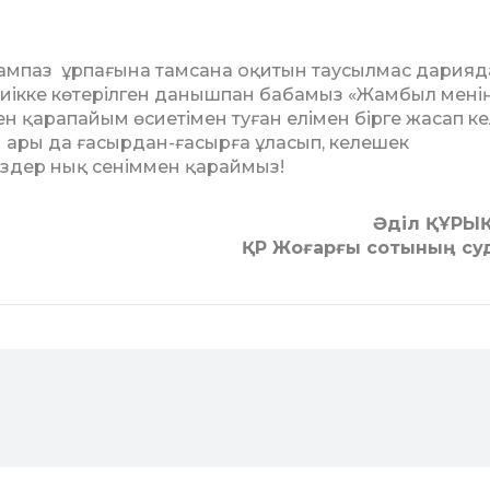
сампаз ұрпағына тамсана оқитын таусылмас да­рия
иікке көтерілген данышпан ба­бамыз «Жамбыл менің
н қарапайым өсие­тімен туған елімен бірге жасап ке
ан ары да ғасырдан-ғасырға ұласып, келешек
із­дер нық сеніммен қараймыз!
Әділ ҚҰРЫҚ
ҚР Жоғарғы сотының су