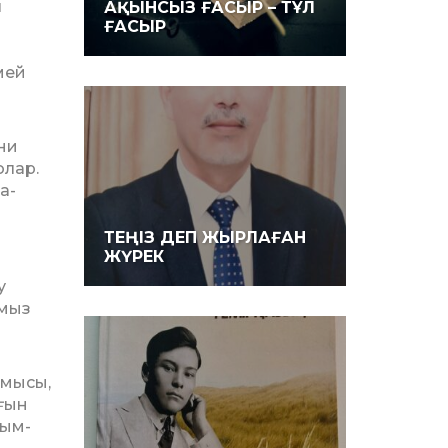
л
АҚЫНСЫЗ ҒАСЫР – ТҰЛ
ҒАСЫР
мей
ни
олар.
а­
ТЕҢІЗ ДЕП ЖЫРЛАҒАН
ЖҮРЕК
у
амыз
амысы,
оғын
ғым­