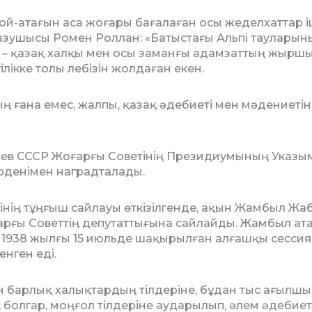
й-атағын аса жоғары бағалаған осы же­делхаттар і
 жазушысы Ромен Роллан: «Ба­тыстағы Альпі тауларын
е – қазақ халқы мен осы заманғы адамзаттың жырш
і­лікке толы лебізін жолдаған екен.
ң ғана емес, жалпы, қазақ әдебиеті мен мәдениетін
 СССР Жоғарғы Советінің Президиумының Ука­зы
рденімен наградталады.
тінің тұңғыш сайлауы өткізілгенде, ақын Жамбыл Жа
арғы Советтің депутаттығына сайлайды. Жамбыл ат
 1938 жылғы 15 июль­де шақырылған алғашқы сесси
нген еді.
ен барлық халықтардың тілдеріне, бұдан тыс ағылшы
р, болгар, моңғол тілдеріне ау­да­рылып, әлем әдебиет