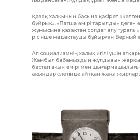
пазданбаған. Құлдық ұрып, жөнсіз мада
Қазақ халқының басына қасірет әкел­ген
бұйрық», «Патша әмірі та­рылды» деген
жұмысына қазақтан солдат алу туралы» ж
рісінше мадақтауды бұйырған Верный әкі
Ал социализмнің халық игілі үшін ат­қа­ры
Жамбыл бабамыздың жұл­дызын жарқыра
бастап ақын өмірі мен шы­ғармашылығы
ақындар слетінде айт­қан жаңа жырлары