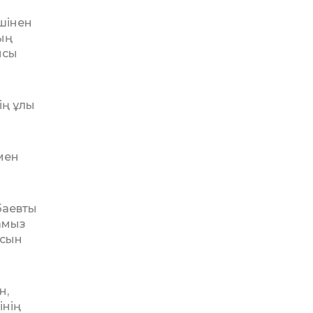
шінен
ың
ысы
ің ұлы
мен
баевты
амыз
ясын
н,
інің