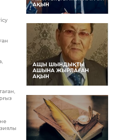
АҚЫН
ісу
ған
,
АЩЫ ШЫНДЫҚТЫ
АШЫНА ЖЫРЛАҒАН
АҚЫН
таған,
ырғыз
әне
 зиялы