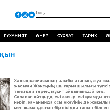
РУХАНИЯТ
ӨНЕР
СҰХБАТ
ТАРИХ
Ә
АҚЫН
Халық поэзиясының алыбы атанып, жүз жы
жасаған Жәкеңнің шығармашылығы түпсі
теңіздей терең, мұхит айдынындай кең.
Саралап айтқанда, екі ғасыр, екі қоғамды қат
көріп, заманында осы екеуінің де жақсылы
мен жамандығын бір кісідей танып білген 