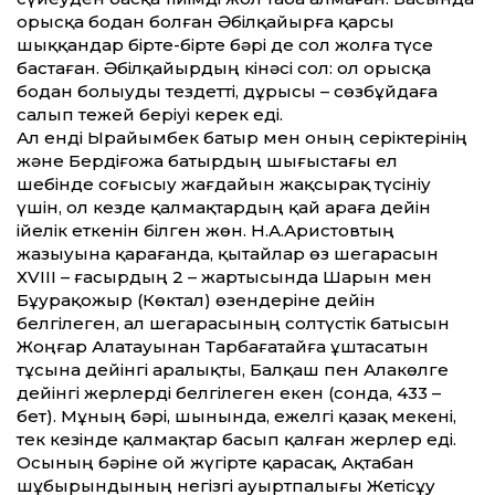
орысқа бодан болған Әбілқайырға қарсы
шыққандар бірте-бірте бәрі де сол жолға түсе
бастаған. Әбілқайырдың кінәсі сол: ол орысқа
бодан болыуды тездет­ті, дұрысы – сөзбұйдаға
салып тежей беріуі керек еді.
Ал енді Ырайымбек батыр мен оның серіктерінің
және Бердіғожа батырдың шығыстағы ел
шебінде соғысыу жағдайын жақсырақ түсініу
үшін, ол кезде қалмақтардың қай араға дейін
ійелік еткенін білген жөн. Н.А.Аристовтың
жазыуына қарағанда, қытайлар өз шегарасын
ХVIII – ғасырдың 2 – жартысында Шарын мен
Бұурақожыр (Көктал) өзендеріне дейін
белгілеген, ал шегарасының солтүстік батысын
Жоңғар Алатауынан Тарбағатайға ұштасатын
тұсына дейінгі аралықты, Балқаш пен Алакөлге
дейінгі жерлерді белгілеген екен (сонда, 433 –
бет). Мұның бәрі, шынында, ежелгі қазақ мекені,
тек кезінде қалмақтар басып қалған жерлер еді.
Осының бәріне ой жүгірте қарасақ, Ақтабан
шұбырындының негізгі ауыртпалығы Жетісұу