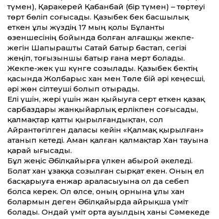
түмен), Қаракерей Қабанбай (бір түмен) – төртеуі
төрт бөліп соғысады. Қазыбек бек басшылық
еткен ұлы жүздің 17 мың қолы Бұланты
өзеншесінің бойында болған алғашқы жекпе-
жегін Шапырашты Сатай батыр бастап, сегізі
жеңіп, тоғызыншы батыр ғана мерт болады.
Жекпе-жек үш күнге созылады. Қазыбек бектің
қасында Жолбарыс хан мен Төле бій әрі кеңесші,
әрі жөн сілтеуші болып отырады.
Елі үшін, жері үшін жан қыйыуға серт еткен қазақ
сарбаздары жанқыйарлық ерлікпен соғысады,
қалмақтар қат­ты қырылғандықтан, сол
Айрантөгілген даласы кейін «Қалмақ қырылған»
атанып кетеді. Аман қалған қалмақтар Хан тауына
қарай ығысады.
Бұл жеңіс Әбілқайырға үлкен абырой әкеледі.
Болат хан ұзаққа созылған сырқат екен. Оның ел
басқарыуға енжар араласыуына ол да себеп
болса керек. Ол өлсе, оның орнына ұлы хан
болармын деген Әбілқайырда айрықша үміт
болады. Ондай үміт орта ауылдың ханы Сәмекеде