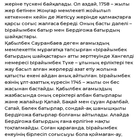
жеріне түскені байқалады. Ол аздай, 1758 – жылы
жер бетінен Жоңғар мемлекеті жойылып
кеткеннен кейін де Жетісұу жерінде қалмақтарға
қарсы соғыс жалғаса береді. Оның басты дәлелі –
Ырайымбек батыр мен Бердіғожа батырдың
шайқастары.
Қабылбек Сауранбаев деген ағамыздың
мемлекет­тік мұрағатқа тапсырған «Ырайымбек
батырдың шайқастары» ат­ты зерт­теуінде Хангелді
немересі Ырайымбек Түке – ұлының ерліктері тек
жау басып алған жерлерді азат етіу жолына
қатысты екені айдан анық айтылған. Ырайымбек
өзінің ұлт-азат­тық күресін 1745 – жылы он бес
жасынан бастайды. Қабылбек ағамыздың
жазбасында оның серіктері албан батырлары
және жалайыр Қапай, Бақай мен сұуан Аралбай,
Сатай, Бөлек батырлар, сондай-ақ шанышқылы
Бердіғожа батырлар болғаны айтылады. Алайда
Бердіғожа батырдың ғана ерлігіне нақты
тоқталмайды. Соған қарағанда, Ырайымбек
екеуінің бірлесіп соғысыуы бола қоймаған-ау,