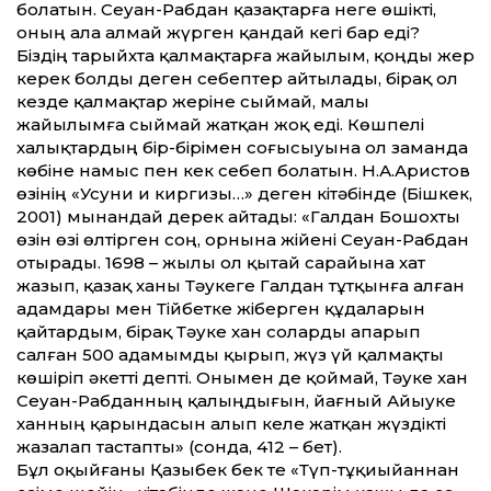
болатын. Сеуан-Рабдан қазақтарға неге өшікті,
оның ала алмай жүрген қандай кегі бар еді?
Біздің тарыйхта қалмақтарға жайылым, қоңды жер
керек болды деген себептер айтылады, бірақ ол
кезде қалмақтар жеріне сыймай, малы
жайылымға сыймай жатқан жоқ еді. Көшпелі
халықтардың бір-бірімен соғысыуына ол заманда
көбіне намыс пен кек себеп болатын. Н.А.Аристов
өзінің «Усуни и киргизы…» деген кітәбінде (Бішкек,
2001) мынандай дерек айтады: «Галдан Бошохты
өзін өзі өлтірген соң, орнына жійені Сеуан-Рабдан
отырады. 1698 – жылы ол қытай сарайына хат
жазып, қазақ ханы Тәукеге Галдан тұтқынға алған
адамдары мен Тійбетке жіберген құдаларын
қайтардым, бірақ Тәуке хан соларды апарып
салған 500 адамымды қырып, жүз үй қалмақты
көшіріп әкет­ті депті. Онымен де қоймай, Тәуке хан
Сеуан-Рабданның қалыңдығын, йағный Айыуке
ханның қарындасын алып келе жатқан жүздікті
жазалап тастапты» (сонда, 412 – бет).
Бұл оқыйғаны Қазыбек бек те «Түп-тұқиыйаннан