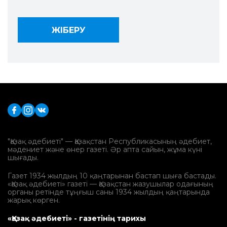
"Қазақ әдебиеті" — Қазақстан Республикасының әдебиет,
мәдениет және өнер газеті. Әр апта сайын, жұма күні
шығады.
Газет 1934 жылдың 10 қаңтарынан бастап шыға бастады.
«Қазақ әдебиеті» газеті — Қазақстан жазушылар одағының
органы ретінде тұңғыш саны 1934 жылдың қаңтарында
жарық көрген.
«Қазақ әдебиеті» - газетінің тарихы