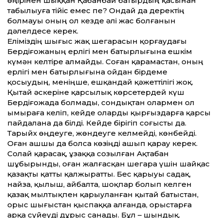
өңірінен шыққан Қабанбай батырдың қасынан
табылыуға тійіс емес пе? Ондай да деректің
болмауы оның ол кезде әлі жас болғанын
дәлелдесе керек.
Еліміздің шығыс жақ шегарасын қорғаудағы
Бердіғожаның ерлігі мен батырлығына ешкім
күмән келтіре алмайды. Соған қарамастан, оның
ерлігі мен батырлығына ойдан бірдеме
қосыудың, меніңше, ешқандай қәжет­тілігі жоқ.
Қытай әскеріне қарсылық көрсетердей күш
Бердіғожада болмады, сондықтан олармен ол
ымыраға келіп, кейде оларды қырғыздарға қарсы
пайдалана да білді. Кейде бірігіп соғысты да.
Тарыйх өңдеуге, жөндеуге келмейді, көнбейді.
Оған ашшы да болса көзіңді ашып қарау керек.
Солай қарасақ, ұзаққа созылған Ақтабан
шұбырынды, оған жалғасқан шегара үшін шайқас
қазақты қат­ты қалжырат­ты. Бес қарыуы садақ,
найза, қылыш, айбалта, шоқпар болып келген
қазақ мылтықпен қарыуланған қытай батыстан,
орыс шығыстан қыспаққа алғанда, орыстарға
арқа сүйеуді дұрыс санады. Бұл – шындық.