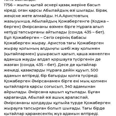
1756 – жылы қытай әскері қазақ жеріне басып
кіреді, оған қарсы Абылайдың өзі шығады. Бірақ
жеңіске жете алмайды. Н.А.Аристовтың
жазыуынша, Абылайдың Қожабергенге (Ходжа –
берген) Әмірсананы өзімен бірге Нұраға алып
кетіуді тапсырғаны айтылады (сонда, 435 – бет).
Бұл Қожаберген – Сегіз серінің бабасы
Қожаберген жырау. Аристов тағы Қожаберген
жырау қолының алдыңғы шебі жау қолымен
(қытайлармен) ұшырасып қалып, қаша жөнелген
адамша жауды алдап қоршауға түсіргенін де
жазған (сонда, 435 – бет). Десе де қытайлар
жеңеді, қазақтарды Нұраға дейін құуып, 500
адамын өлтіреді, бір батырды қолға түсіреді.
Қожаберген Әмірсанамен бірге екі мың қолмен
қытайларға қарсы соғысып, 340 адамынан
айрылады. Әмірсана қашып құтылады. Бұған
қарағанда, Абылай өзі ашық араласпай,
Әмірсананы қолдауды құпыйа түрде Қожаберген
жырауға тапсырған болып шығады. Тағы бірде
қытайлар қаракесектің жүз адамын өлтіреді.