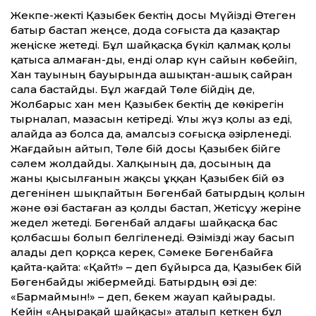
Жекпе-жекті Қазыбек бектің досы Мүйізді Өтеген
батыр бастап жеңсе, дода соғыста да қазақтар
жеңіске жетеді. Бұл шайқасқа бүкіл қалмақ қолы
қатыса алмаған-ды, енді олар күн сайын көбейіп,
Хан тауының бауырында ашықтан-ашық сайран
сала бастайды. Бұл жағдай Төле бійдің де,
Жолбарыс хан мен Қазыбек бектің де көкірегін
тырналап, мазасын кетіреді. Ұлы жүз қолы аз еді,
алайда аз болса да, амалсыз соғысқа әзірленеді.
Жағдайын айтып, Төле бій досы Қазыбек бійге
сәлем жолдайды. Халқының да, досының да
жаны қысылғанын жақсы ұққан Қазыбек бій өз
дегенінен шықпайтын Бөгенбай батырдың қолын
және өзі бастаған аз қолды бастап, Жетісұу жеріне
жедел жетеді. Бөгенбай алдағы шайқасқа бас
қолбасшы болып белгіленеді. Өзімізді жау басып
алады деп қорқса керек, Сәмеке Бөгенбайға
қайта-қайта: «Қайт!» – деп бұйырса да, Қазыбек бій
Бөгенбайды жібермейді. Батырдың өзі де:
«Бармаймын!» – деп, бекем жауап қайырады.
Кейін «Аңырақай шайқасы» аталып кеткен бұл