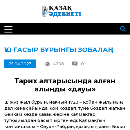
ҮШ ҒАСЫР БҰРЫНҒЫ ЗОБАЛАҢ
25.04.2023
4208
0
Тарих қалтарысында қалған
қалыңдық «дауы»
Үш жүз жыл бұрын, йағный 1723 – қойан жылының
дәл көкек айында, қой қоздап, түйе боздап жатқан
бейқам кезде қазақ жеріне қалмақтар
тұтқыйылдан басып кірген еді. Қалмақтың
қонтайшысы – Сеуан-Рабдан, қазақтың ханы Болат