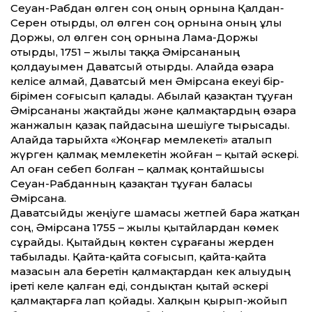
Сеуан-Рабдан өлген соң оның орнына Қалдан-
Серен отырды, ол өлген соң орнына оның ұлы
Доржы, ол өлген соң орнына Лама-Доржы
отырды, 1751 – жылы таққа Әмірсананың
қолдауымен Даватсый отырды. Алайда өзара
келісе алмай, Даватсый мен Әмірсана екеуі бір-
бірімен соғысып қалады. Абылай қазақтан тұуған
Әмірсананы жақтайды және қалмақтардың өзара
жанжалын қазақ пайдасына шешіуге тырысады.
Алайда тарыйхта «Жоңғар мемлекеті» аталып
жүрген қалмақ мемлекетін жойған – қытай әскері.
Ал оған себеп болған – қалмақ қонтайшысы
Сеуан-Рабданның қазақтан тұуған баласы
Әмірсана.
Даватсыйды жеңіуге шамасы жетпей бара жатқан
соң, Әмірсана 1755 – жылы қытайлардан көмек
сұрайды. Қытайдың көктен сұрағаны жерден
табылады. Қайта-қайта соғысып, қайта-қайта
мазасын ала беретін қалмақтардан кек алыудың
іреті келе қалған еді, сондықтан қытай әскері
қалмақтарға лап қойады. Халқын қырып-жойып