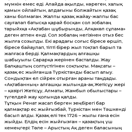
мүмкін емес еді. Алайда ақылды, көреген, халық
қамын ойлайтын, алдағыны болжайтын қазақ
ханы болмаған. Жалпы қазақ жайау-жалпы бас
сауғалап батысқа қарай босқан сол зобалаң
тарыйхқа «Ақтабан шұбырынды, Алқакөл сұлама»
деген атпен енді. Сол зобалаң негізінен отыз бес
жылға созылды. Екі арадағы соғыс біресе өршіп,
біресе байаулап, тіпті бірер жыл тоқтап барып та
жалғаса берді. Қалмақтардың алғашқы
шабыуылы Сарарқа жерінен басталды. Жау
Балқаштың солтүстігінен соқтықты. Мақсаты –
қазақ ес жыйғанша Түркістанды басып алыу.
Сондықтан ел сійрек отырған араны таңдады.
«Ақтабанның» алғашқы жылында-ақ Жетісұу жері
– қәзіргі Жетісұу, Алматы, Жамбыл обылыстары –
түгелдей жау қолында қалды.
Тұтқын Ренат жасап берген зеңбірегі бар
қалмақтар ес жыйғызбай, Түркістан мен Тәшкенді
басып алды. Қазақ елі тек 1726 – жылы ғана есін
жыйды. Елдің есін жыйғызған – қазақтың үш
кемеңгері: Төле – Арыстың Ақ деген баласының