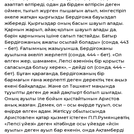
азаптап өлтіреді, одан да бірден өлтірсін деген
оймен, тығып жүрген пышағын алып, мінгестіріп
әкеле жатқан қырғызды Бердіғожа бауыздап
жібереді. Қырғыздар оның басын шауып алады.
Қарнын жарып, айақ-қолын шауып алады да,
бәрін қарнының ішіне салып тастайды. Батыр
Бердіғожаның ажалы осылай болады» (сонда, 443
– бет). Ғалымның жазыуынша, Бердіғожаны
ауылына әкеліп жерлепті (сонда, 444 – бет). «Ол
өлген жер, шамамен, Лепсі өзенінің бір қорысты
саласында болыу керек», – дейді ол (сонда, 444 –
бет). Бұған қарағанда, Бердіғожаның бір
бармағын ғана жерлепті деген деректің тек аңыз
екені байқалады. Және ол Тәшкент маңында
тұуыпты деген де жай дақпырт болып шығады.
Оның ауылы Іле бойын қыстайтынын Аристов
анық жазған. Демек, ол – осы өңірде тұуып, осы
өңірде өлген адам. Жетісұу обылысында
Аристовпен қатар қызмет істеген П.П.Румянцевтің
«Лепсі үйезі» деген кітәбінде осы үйезде «Үйсін
ауылы» деген ауыл бар екенін, онда Ақтамберді