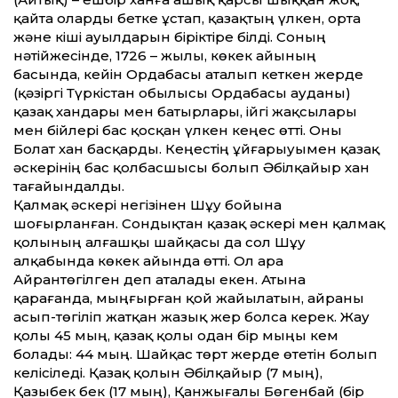
қайта оларды бетке ұстап, қазақтың үлкен, орта
және кіші ауылдарын біріктіре білді. Соның
нәтійжесінде, 1726 – жылы, көкек айының
басында, кейін Ордабасы аталып кеткен жерде
(қәзіргі Түркістан обылысы Ордабасы ауданы)
қазақ хандары мен батырлары, ійгі жақсылары
мен бійлері бас қосқан үлкен кеңес өт­ті. Оны
Болат хан басқарды. Кеңестің ұйғарыуымен қазақ
әскерінің бас қолбасшысы болып Әбілқайыр хан
тағайындалды.
Қалмақ әскері негізінен Шұу бойына
шоғырланған. Сондықтан қазақ әскері мен қалмақ
қолының алғашқы шайқасы да сол Шұу
алқабында көкек айында өт­ті. Ол ара
Айрантөгілген деп аталады екен. Атына
қарағанда, мыңғырған қой жайылатын, айраны
асып-төгіліп жатқан жазық жер болса керек. Жау
қолы 45 мың, қазақ қолы одан бір мыңы кем
болады: 44 мың. Шайқас төрт жерде өтетін болып
келісіледі. Қазақ қолын Әбілқайыр (7 мың),
Қазыбек бек (17 мың), Қанжығалы Бөгенбай (бір