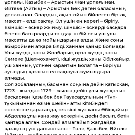
ұрпағы, Қазыбек – Арыстың Жан ұрпағынан,
Әйтеке (Айтық) – Арыстың Бек деген баласының
ұрпағынан. Олардың ақыл-ойын бійлеген бір-ақ
мақсат – елді сақтау. Ол үшін ең керегі – бірігіу.
Екіншісі – әскер жыйыу. Үшіншісі – әскерді басқара
білетін батырларды таңдау. Үш бій осы үш ұлы
мақсат­ты да өз мойындарына алды. Және соны
абыроймен атқара білді. Ханнан қайыр болмады.
Ұлы жүздің ханы Жолбарыс, орта жүздің ханы
Сәмеке (Шахмохамет), кіші жүздің ханы Әбілқайыр,
үш ханның үстінен қарайтын Болат та – бәрі үш
ауылдың қазағын ел сақтауға жұмылдыра
алмады.
Сол зобалаңның басынан соңына дейін қатысқан,
1723 – жылдан 1729 – жылға дейін ұлы жүз қолын
басқарған Қазыбек бек Тауасарұлының «Түп-
тұқыйыннан өзіме шейін» ат­ты кітәбіндегі
естелігіне қарағанда, тек кіші жүз ханы Әбілқайыр
Абдолла ұлы ғана жау әскерінің десін басып, бетін
қайтара алған. Сондай алмағайып жағдайда
қазақтың үш данышпаны – Төле, Қазыбек, Әйтеке
(Айтық) – ешбір ханға ашық қарсы шыққан жоқ,