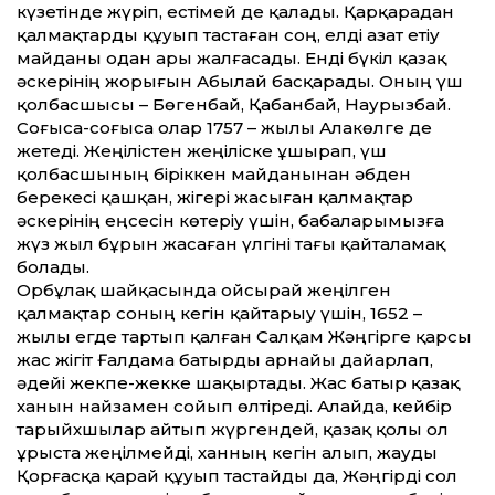
күзетінде жүріп, естімей де қалады. Қарқарадан
қалмақтарды құуып тастаған соң, елді азат етіу
майданы одан ары жалғасады. Енді бүкіл қазақ
әскерінің жорығын Абылай басқарады. Оның үш
қолбасшысы – Бөгенбай, Қабанбай, Наурызбай.
Соғыса-соғыса олар 1757 – жылы Алакөлге де
жетеді. Жеңілістен жеңіліске ұшырап, үш
қолбасшының біріккен майданынан әбден
берекесі қашқан, жігері жасыған қалмақтар
әскерінің еңсесін көтеріу үшін, бабаларымызға
жүз жыл бұрын жасаған үлгіні тағы қайталамақ
болады.
Орбұлақ шайқасында ойсырай жеңілген
қалмақтар соның кегін қайтарыу үшін, 1652 –
жылы егде тартып қалған Салқам Жәңгірге қарсы
жас жігіт Ғалдама батырды арнайы дайарлап,
әдейі жекпе-жекке шақыртады. Жас батыр қазақ
ханын найзамен сойып өлтіреді. Алайда, кейбір
тарыйхшылар айтып жүргендей, қазақ қолы ол
ұрыста жеңілмейді, ханның кегін алып, жауды
Қорғасқа қарай құуып тастайды да, Жәңгірді сол