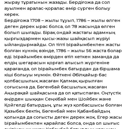
жырау тұратынын жазады. Бердіғожа да сол
ауылмен аралас-қоралас өмір сүрген болыу
керек.
Бердіғожа 1708 – жылы тұуып, 1786 – жылы өлген
деген дерек ырас болса, ол 78 жасында өлген
болып шығады. Бірақ ондай жастағы адамның
қырғыздармен қысы-жазы шайқасып жүріуі
ыйландырмайды. Ол тіпті Ырайымбекпен жасты
болған күннің өзінде, 1786 – жылы 56 жаста болар
еді. Ырайымбек өмірден өтіп кеткен заманда да
елдің шегарасын қорғап алысып жүргеніне
қарағанда, ол Ырайымбек батырдан да біршама
кіші болыуы мүмкін. Өйткені Әбілқайыр бас
қолбасшылық жасаған Қалмақ қырылған
соғысына да, Бөгенбай басшылық жасаған
Аңырақай шайқасына да ол қатыспаған. Оңтүстік
өңірден шыққан Сеңкібай мен Шойбек және
Қойгелді батырдың, ұлы жүз қолбасшысы болған
Қазыбек бектің, Бөгенбай мен Қабанбайдың
қолында да соғысты деген дерек жоқ. Егер жасы
Ырайымбекпен қарайлас болса, онда ол шығыс