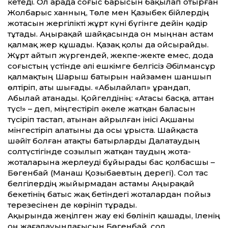
кетеді. Ол арада соғыс барысын бақылап отырған
Жолбарыс ханның, Төле мен Қазыбек бійлердің
жотасын жергілікті жұрт күні бүгінге дейін қәдір
тұтады. Аңырақай шайқасында он мыңнан астам
қалмақ жер құшады. Қазақ қолы да ойсырайды.
Жұрт айтып жүргендей, жекпе-жекте емес, дода
соғыстың үстінде әлі ешкімге белгісіз Әбілмансұр
қалмақтың Шарыш батырын найзамен шаншып
өлтіріп, аты шығады. «Абылайлап» ұрандап,
Абылай атанады. Қойгелдінің: «Атасы басқа, ат­тан
түс!» – деп, міңгестіріп әкеле жатқан баласын
түсіріп тастап, атынан айрылған інісі Ақшаны
мінгестіріп алатыны да осы ұрыста. Шайқаста
шәйіт болған атақты батырларды Далатаудың
солтүстігінде созылып жатқан таудың жота-
жоталарына жерлеуді бұйырады бас қолбасшы –
Бөгенбай (Манаш Қозыбаевтың дерегі). Сол тас
белгілердің жыйырмадан астамы Аңырақай
бекетінің батыс жақ бетіндегі жоталардан пойыз
терезесінен де көрініп тұрады.
Ақырында жеңілген жау екі бөлініп қашады, Іленің
оң жағалауындағысын Бөгенбай, сол