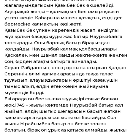
жағалауындағысын Қазыбек бек өкшелейді.
Аңырақай жеңісі – қалмақтың бел омыртқасын
үзген жеңіс. Қаһарына мінген қазақтың енді дес
бермесіне қалмақтың көзі жет­ті.
Қазыбек бек үлкен көрегендік жасап, енді ұлы
жүз қолын басқарыуды жас батыр Наурызбайға
тапсырады. Оны барлық батыр бірауыздан
қолдайды. Наурызбай қалмақ қолбасшылары
Қаскелең мен Шамал ханды жекпе-жекте жеңген
соң, бірден атақты батырға айналады.
Сеуан-Рабданның, оның орнына отырған Қалдан
Сереннің өлімі қалмақ арасында таққа талас
тұуғызып, алауыздықтарын өршітіуі қазақ үшін
тыныс алып, елдің етек-жеңін жыйнауына
мүмкіндік берді.
Екі арада он бес жылға жұуық ірі соғыс болған
жоқ.1745 – жылы көктемде Наурызбай батыр қол
жыйып, елдің шығыс шегарасын басып жатқан
қалмақтарға қарсы соғысты өзі бастайды. Сол
жылы Ырайымбек батыр он беске толған
болатын, бірақ ол ұрысқа қатыса алмайды, жылқы