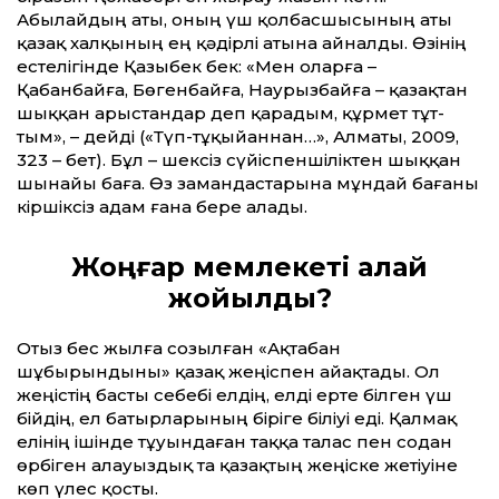
Абылайдың аты, оның үш қолбасшысының аты
қазақ халқының ең қәдірлі атына айналды. Өзінің
естелігінде Қазыбек бек: «Мен оларға –
Қабанбайға, Бөгенбайға, Наурызбайға – қазақтан
шыққан арыстандар деп қарадым, құрмет тұт­
тым», – дейді («Түп-тұқыйаннан…», Алматы, 2009,
323 – бет). Бұл – шексіз сүйіспеншіліктен шыққан
шынайы баға. Өз замандастарына мұндай бағаны
кіршіксіз адам ғана бере алады.
Жоңғар мемлекеті қалай
жойылды?
Отыз бес жылға созылған «Ақтабан
шұбырындыны» қазақ жеңіспен айақтады. Ол
жеңістің басты себебі елдің, елді ерте білген үш
бійдің, ел батырларының біріге біліуі еді. Қалмақ
елінің ішінде тұуындаған таққа талас пен содан
өрбіген алауыздық та қазақтың жеңіске жетіуіне
көп үлес қосты.