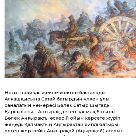
Негізгі шайқас жекпе-жектен басталады.
Алғашқысына Сатай батырдың үлкен ұлы
саналатын немересі Бөлек батыр шығады.
Қарсыласы – Аңғырақ деген қалмақ батыры.
Бөлек Аңғырақты әскерій ойын көрсете жүріп
жеңеді. Қалмақтың Аңғырақтай әйгілі батыры
өлген жер кейін Аңғырақай (Аңырақай) аталып