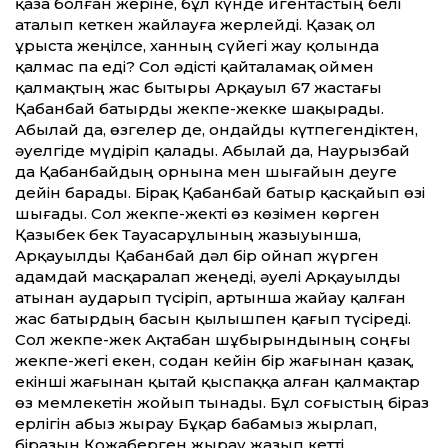
қаза болған жеріне, бұл күнде Үйгентастың белі
аталып кеткен жайлауға жерлейді. Қазақ ол
ұрыста жеңілсе, ханның сүйегі жау қолында
қалмас па еді? Сол әдісті қайталамақ оймен
қалмақтың жас бытыры Арқауыл 67 жастағы
Қабанбай батырды жекпе-жекке шақырады.
Абылай да, өзгелер де, ондайды күтпегендіктен,
әуелгіде мүдіріп қалады. Абылай да, Наурызбай
да Қабанбайдың орнына мен шығайын деуге
дейін барады. Бірақ Қабанбай батыр қасқайып өзі
шығады. Сол жекпе-жекті өз көзімен көрген
Қазыбек бек Тауасарұлының жазыуынша,
Арқауылды Қабанбай дәл бір ойнап жүрген
адамдай масқаралап жеңеді, әуелі Арқауылды
атынан аударып түсіріп, артынша жайау қалған
жас батырдың басын қылышпен қағып түсіреді.
Сол жекпе-жек Ақтабан шұбырындының соңғы
жекпе-жегі екен, содан кейін бір жағынан қазақ,
екінші жағынан қытай қыспаққа алған қалмақтар
өз мемлекетін жойып тынады. Бұл соғыстың біраз
ерлігін абыз жырау Бұқар бабамыз жырлап,
біразын Қожаберген жырау жазып кет­ті.