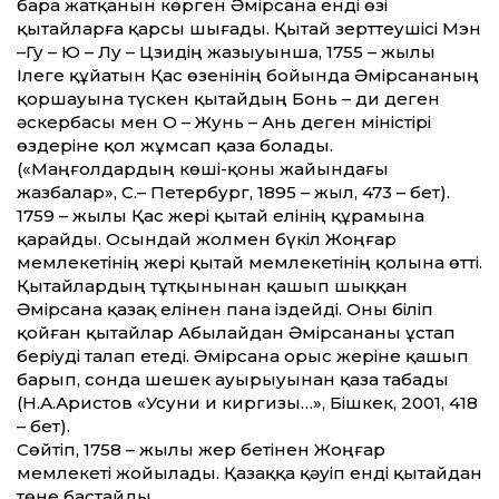
бара жатқанын көрген Әмірсана енді өзі
қытайларға қарсы шығады. Қытай зерт­теушісі Мэн
–Гу – Ю – Лу – Цзидің жазыуынша, 1755 – жылы
Ілеге құйатын Қас өзенінің бойында Әмірсананың
қоршауына түскен қытайдың Бонь – ди деген
әскербасы мен О – Жунь – Ань деген міністірі
өздеріне қол жұмсап қаза болады.
(«Маңғолдардың көші-қоны жайындағы
жазбалар», С.– Петербург, 1895 – жыл, 473 – бет).
1759 – жылы Қас жері қытай елінің құрамына
қарайды. Осындай жолмен бүкіл Жоңғар
мемлекетінің жері қытай мемлекетінің қолына өт­ті.
Қытайлардың тұтқынынан қашып шыққан
Әмірсана қазақ елінен пана іздейді. Оны біліп
қойған қытайлар Абылайдан Әмірсананы ұстап
беріуді талап етеді. Әмірсана орыс жеріне қашып
барып, сонда шешек ауырыуынан қаза табады
(Н.А.Аристов «Усуни и киргизы…», Бішкек, 2001, 418
– бет).
Сөйтіп, 1758 – жылы жер бетінен Жоңғар
мемлекеті жойылады. Қазаққа қәуіп енді қытайдан
төне бастайды.