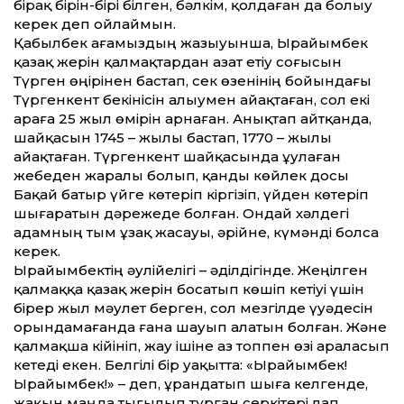
бірақ бірін-бірі білген, бәлкім, қолдаған да болыу
керек деп ойлаймын.
Қабылбек ағамыздың жазыуынша, Ырайымбек
қазақ жерін қалмақтардан азат етіу соғысын
Түрген өңірінен бастап, Үсек өзенінің бойындағы
Түргенкент бекінісін алыумен айақтаған, сол екі
араға 25 жыл өмірін арнаған. Анықтап айтқанда,
шайқасын 1745 – жылы бастап, 1770 – жылы
айақтаған. Түргенкент шайқасында ұулаған
жебеден жаралы болып, қанды көйлек досы
Бақай батыр үйге көтеріп кіргізіп, үйден көтеріп
шығаратын дәрежеде болған. Ондай хәлдегі
адамның тым ұзақ жа­сауы, әрійне, күмәнді болса
керек.
Ырайымбектің әулійелігі – әділдігінде. Жеңілген
қалмаққа қазақ жерін босатып көшіп кетіуі үшін
бірер жыл мәулет берген, сол мезгілде үуәдесін
орындамағанда ғана шауып алатын болған. Және
қалмақша кійініп, жау ішіне аз топ­пен өзі араласып
кетеді екен. Белгілі бір уақыт­та: «Ырайымбек!
Ырайымбек!» – деп, ұрандатып шыға келгенде,
жақын маңда тығылып тұрған серкітері лап