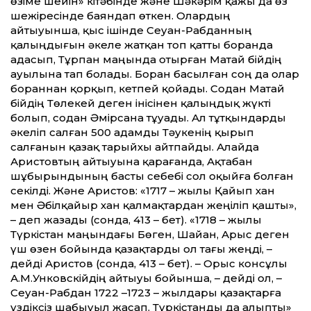
өзіме шейін» кітәбінде және Шәкәрім қажы да өз
шежіресінде баяндап өткен. Олардың
айтыуынша, қыс ішінде Сеуан-Рабданның
қалыңдығын әкеле жатқан топ қат­ты боранда
адасып, Тұрпан маңында отырған Матай бійдің
ауылына тап болады. Боран басылған соң да олар
бораннан қорқып, кетпей қойады. Содан Матай
бійдің Төлекей деген інісінен қалыңдық жүкті
болып, содан Әмірсана тұуады. Ал тұтқындарды
әкеліп салған 500 адамды Тәукенің қырып
салғанын қазақ тарыйхы айтпайды. Алайда
Аристовтың айтыуына қарағанда, Ақтабан
шұбырындының басты себебі сол оқыйға болған
секілді. Және Аристов: «1717 – жылы Қайып хан
мен Әбілқайыр хан қалмақтардан жеңіліп қашты»,
– деп жазады (сонда, 413 – бет). «1718 – жылы
Түркістан маңындағы Бөген, Шайан, Арыс деген
үш өзен бойында қазақтарды ол тағы жеңді, –
дейді Аристов (сонда, 413 – бет). – Орыс консұлы
А.М.Унковскійдің айтыуы бойынша, – дейді ол, –
Сеуан-Рабдан 1722 –1723 – жылдары қазақтарға
үздіксіз шабыуыл жасап, Түркістанды да алыпты»