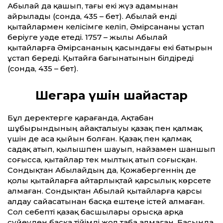
Абылай да қашып, тағы екі жүз адамынан
айрылады (сонда, 435 – бет). Абылай енді
қытайлармен келісімге келіп, Әмірсананы ұстап
беріуге уәде етеді. 1757 – жылы Абылай
қытайларға Әмірсананың қасындағы екі батырын
ұстап береді. Қытайға бағынатынын білдіреді
(сонда, 435 – бет).
Шегара үшін шайқастар
Бұл деректерге қарағанда, Ақтабан
шұбырындының айақталыуы қазақ пен қалмақ
үшін де аса қыйын болған. Қазақ пен қалмақ
садақ атып, қылышпен шауып, найзамен шаншып
соғысса, қытайлар тек мылтық атып соғысқан.
Сондықтан Абылайдың да, Қожабергеннің де
қолы қытайларға айтарлықтай қарсылық көрсете
алмаған. Сондықтан Абылай қытайларға қарсы
алдау сайасатынан басқа ештеңе істей алмаған.
Сол себепті қазақ басшылары орысқа арқа
сүйеуден басқа тійімді жол таба алмаған. Басында