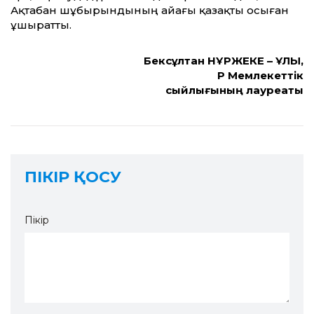
Ақтабан шұбырындының айағы қазақты осыған
ұшырат­ты.
Бексұлтан НҰРЖЕКЕ – ҰЛЫ,
ҚР Мемлекет­тік
сыйлығының лауреаты
ПІКІР ҚОСУ
Пікір