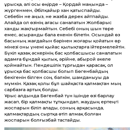
ұрысқа, әлі осы өңірде – Қордай маңында –
жүргенмен, Әбілқайыр хан қатыспайды.
Себебін не аңыз, не жазба дерек айтпайды.
Алайда ол өзінің ағасы саналатын Жолбарыс
ханды жақтырмайтын. Себебі оның шын төре
емес, асыранды бала екенін білетін. Осындай өз
басының жағдайын бәрінен жоғары қойатын өр
мінезі оны үнемі қыйас қылықтарға ійтермелейтін.
Бүкіл қазақ әскерінің бас қолбасшысы саналатын
адамға бұндай қылық, әрійне, абырой әкеле
қоймайтын. Пендешілік тұрғыдан қарасақ, ол
ұрысқа бас қолбасшы болып Бөгенбайдың
бекігенін білген соң, бәлкім, шамданыуы да
мүмкін. Қазақ қолы бұл шайқаста қалмақтан мың
сарбазға артық болды.
Ұрыс алдында Бөгенбай түн ішінде өзі барлау
жасап, бір қалмақты тұтқындап, жаудың ертеңгі
жоспарын біліп алады, соның арқасында,
қалмақтардың сыртқа өтіп алмақ болған
жоспарын болғызбай тастайды.