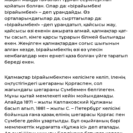
қойатын болған. Олар да: «Ырайымбек!
Ырайымбек!» – деп ұрандайды. Өз
орталарындағылар да, сырт­тағылар да:
«Ырайымбек!» –деп ұрандатып, қайсысы жау,
қайсысы өзі екенін ажырата алмай, қалмақтар қат­
ты сасып, кімге қарсы тұрарын білмей былығады
екен. Жеңілген қалмақтардан соғыс шығынын
алған кезде, Ырайымбектің өзі өз үлесін
кембағалдар мен еркегі қаза болған үйге таратып
береді екен.
Қалмақтар Ырайымбекпен келісімге келіп, Іленің
оңтүстігіндегі шегараны Қорғаспен, сол
жағындағы шегараны Сүмбемен белгілеген.
Мұны қытай мемлекеті кейін мойындамады.
Алайда 1871 – жылы Калпаковский Құлжаны
басып алып, 1881 – жылы С. – Петербұрг келісімі
бойынша ғана қазақ елінің шегарасы Қорғас пен
Сүмбеге дейін ұзартылды. Бұл оқыйғаның бәрі
мемлекет­тік мұрағат­та «Құлжа ісі» деп аталады.