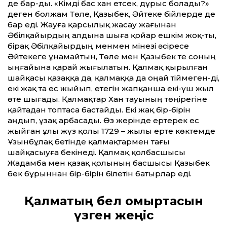
де бар-ды. «Кімді бас хан етсек, дұрыс болады?»
деген болжам Төле, Қазыбек, Әйтеке бійлерде де
бар еді. Жауға қарсылық жасау жағынан
Әбілқайырдың алдына шыға қойар ешкім жоқ-ты,
бірақ Әбілқайырдың менмен мінезі әсіресе
Әйтекеге ұнамайтын, Төле мен Қазыбек те соның
ыңғайына қарай жығылатын. Қалмақ қырылған
шайқасы қазаққа да, қалмаққа да оңай тіймеген-ді,
екі жақ та ес жыйып, етегін жапқанша екі-үш жыл
өте шығады. Қалмақтар Хан тауының төңірегіне
қайтадан топтаса бастайды. Екі жақ бір-бірін
аңдып, ұзақ арбасады. Өз жерінде ертерек ес
жыйған ұлы жүз қолы 1729 – жылы ерте көктемде
Ұзынбұлақ бетінде қалмақтармен тағы
шайқасыуға бекінеді. Қалмақ қолбасшысы
Жадамба мен қазақ қолының басшысы Қазыбек
бек бұрыннан бір-бірін білетін батырлар еді.
Қалмақтың бел омыртқасын
үзген жеңіс