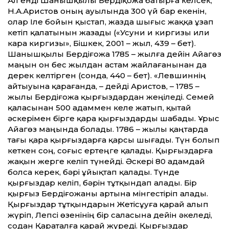
Ал енді Шанышқылы Бердіқожа батырға келсек,
Н.А.Аристов оның ауылында 300 үй бар екенін,
олар Іле бойын қыстап, жазда шығыс жаққа ұзап
кетіп қалатынын жазады («Усуни и киргизы или
кара киргизы», Бішкек, 2001 – жыл, 439 – бет).
Шанышқылы Бердіғожа 1785 – жылға дейін Айагөз
маңын он бес жылдан астам жайлағанынан да
дерек келтірген (сонда, 440 – бет). «Левшиннің
айтыуына қарағанда, – дейді Аристов, – 1785 –
жылы Бердіғожа қырғыздардан жеңіледі. Семей
қаласынан 500 адаммен келе жатып, қытай
әскерімен бірге қара қырғыздарды шабады. Ұрыс
Айагөз маңында болады. 1786 – жылы қаңтарда
тағы қара қырғыздарға қарсы шығады. Түн болып
кеткен соң, соғыс ертеңге қалады. Қырғыздарға
жақын жерге келіп түнейді. Әскері 80 адамдай
болса керек, бәрі ұйықтап қалады. Түнде
қырғыздар келіп, бәрін тұтқындап алады. Бір
қырғыз Бердіғожаны артына мінгестіріп алады.
Қырғыздар тұтқындарын Жетісұуға қарай алып
жүріп, Лепсі өзенінің бір саласына дейін әкеледі,
содан Қараталға қарай жүреді. Қырғыздар