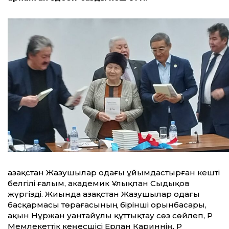
Қазақстан Жазушылар одағы ұйымдастырған кешті
белгілі ғалым, академик Ұлықпан Сыдықов
жүргізді.
Жиында Қазақстан Жазушылар одағы
басқармасы төрағасының бірінші орынбасары,
ақын Нұржан Қуантайұлы құттықтау сөз сөйлеп, ҚР
Мемлекеттік кеңесшісі Ерлан Кариннің, ҚР