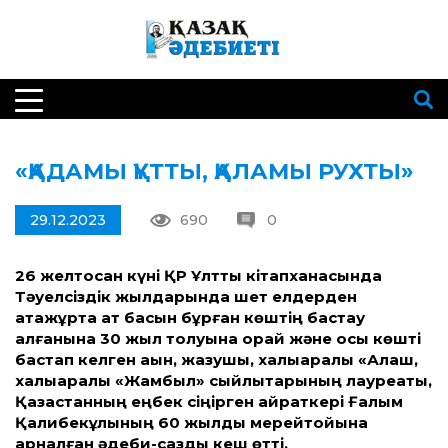
«ҚАДАМЫ ҚҰТТЫ, ҚАЛАМЫ РУХТЫ»
29.12.2023
690
0
26 желтоқсан күні ҚР Ұлттық кітапханасында
Тәуелсіздік жылдарында шет елдерден
атажұртқа ат басын бұрған көштің бастау
алғанына 30 жыл толуына орай және осы көшті
бастап келген ақын, жазушы, халықаралық «Алаш,
халықаралық «Жамбыл» сыйлықтарының лауреаты,
Қазақстанның еңбек сіңірген қайраткері Ғалым
Қалибекұлының 60 жылдық мерейтойына
арналған әдеби-сазды кеш өтті.