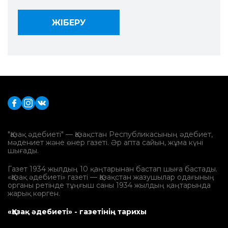
"Қазақ әдебиеті" — Қазақстан Республикасының әдебиет,
мәдениет және өнер газеті. Әр апта сайын, жұма күні
шығады.
Газет 1934 жылдың 10 қаңтарынан бастап шыға бастады.
«Қазақ әдебиеті» газеті — Қазақстан жазушылар одағының
органы ретінде тұңғыш саны 1934 жылдың қаңтарында
жарық көрген.
«Қазақ әдебиеті» - газетінің тарихы