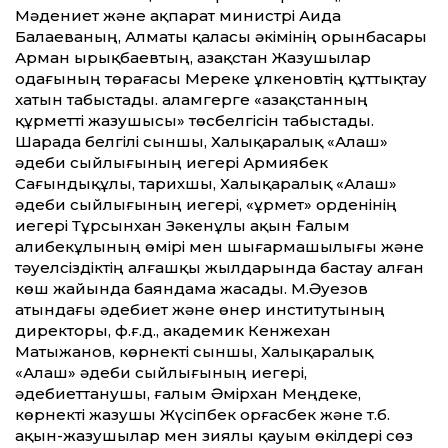
Мәдениет және ақпарат министрі Аида
Балаеваның, Алматы қаласы әкімінің орынбасары
Арман Қырықбаевтың, Қазақстан Жазушылар
одағының төрағасы Мереке Құлкеновтің құттықтау
хатын табыстады. Қаламгерге «Қазақстанның
құрметті жазушысы» төсбелгісін табыстады.
Шарада белгілі сыншы, Халықаралық «Алаш»
әдеби сыйлығының иегері Армиябек
Сағындықұлы, тарихшы, Халықаралық «Алаш»
әдеби сыйлығы­ның иегері, «Құрмет» орденінің
иегері Тұрсынхан Зәкенұлы ақын Ғалым
Қалибекұлының өмірі мен шығармашылы­ғы және
тәуелсіздіктің алғашқы жылдарын­да бастау алған
көш жайында баяндама жасады. М.Әуезов
атындағы әдебиет және өнер институтының
директоры, ф.ғ.д., академик Кенжехан
Матыжанов, көрнекті сыншы, Халықаралық
«Алаш» әдеби сыйлығының иегері,
әдебиеттанушы, ғалым Әмірхан Меңдеке,
көрнекті жазушы Жүсіпбек Қорғасбек және т.б.
ақын-жазушылар мен зиялы қауым өкілдері сөз