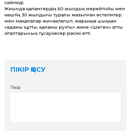
сөйледі.
Жиында қаламгердің 60 жылдық мерей­тойы мен
көштің 30 жылдығы тура­лы жазылған естеліктер
мен мақалалар жинақталып, жарыққа шыққан
«Қадамы құтты, қаламы рухты» және «Шеген» атты
кітаптарының тұсаукесер рәсімі өтті.
ПІКІР ҚОСУ
Пікір