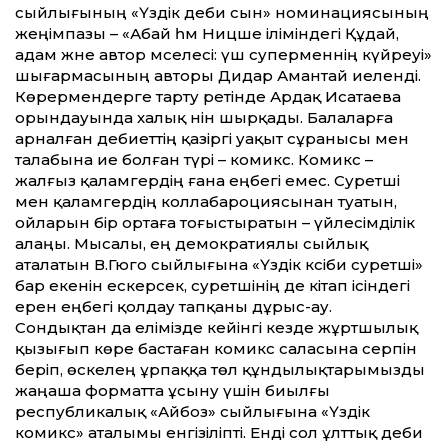
сыйлығының «Үздік әдеби сын» номинациясының
жеңімпазы – «Абай һәм Ницше іліміндегі Құдай,
адам және автор мәселесі: үш суперменнің күйреуі»
шығармасының авторы Дидар Амантай иеленді.
Көрермендерге тарту ретінде Ардақ Исатаева
орындауында халық әнін шырқады. Балаларға
арналған әдебиеттің қазіргі уақыт сұранысы мен
талабына ие болған түрі – комикс. Комикс –
жалғыз қаламгердің ғана еңбегі емес. Суретші
мен қаламгердің коллабароциясынан туатын,
ойларын бір ортаға тоғыстыратын – үйлесімділік
алаңы. Мысалы, ең демократиялы сыйлық
аталатын В.Гюго сыйлығына «Үздік кәсіби суретші»
бар екенін ескерсек, суретшінің де кітап ісіндегі
ерен еңбегі қолдау тапқаны дұрыс-ау.
Сондықтан да елімізде кейінгі кезде жұртшылық
қызығып көре бастаған комикс саласына серпін
беріп, өскелең ұрпаққа төл құндылықтарымызды
жаңаша форматта ұсыну үшін биылғы
республикалық «Айбоз» сыйлығына «Үздік
комикс» аталымы енгізіліпті. Енді сол ұлттық әдеби