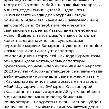
тарту етті. Әр аталым бойынша жеңімпаздарға 5
млн теңгеден сыйлық тағайындалыпты.
Ендігі кезекте «Үздік драматургия» атауы
бойынша «Адам ата, Хауа ана» шығармасының
авторы Исраил Сапарбайға Мемлекеттік
сыйлықтың лауреаты, Қазақстанның еңбек ері
Асанәлі Әшімұлы тапсырды. Ұлттық сыйлықтың
жеңімпаздарына және қатысушылардың
құрметіне марқұм Батырхан Шүкеновтің өлеңіне
жазылған «Отан Ана» ұлт-аспаптар
композициясын тарту етті. Сахнада Құрманғазы
атындағы қазақ ұлттық халық аспаптары
оркестрінің қобызшылар ансамблі өнер көрсетті.
2023 жылғы «Айбоз» ұлттық әдеби сыйлығы «Үздік
әдеби аударма» номинациясының жеңімпазы –
«Қасқырлар құпиясы» шығармасының авторы
Абай Мауқараұлына бұйырды. Осыған орай
«Қазақстанның халық артисі» Айгүл Үлкенбаева
мен Халықаралық және республикалық
конкурстардың лауреаты Сәтжан Сәменов күйден
шашу шашты. Осы жылғы «Айбоз» Ұлттық әдеби