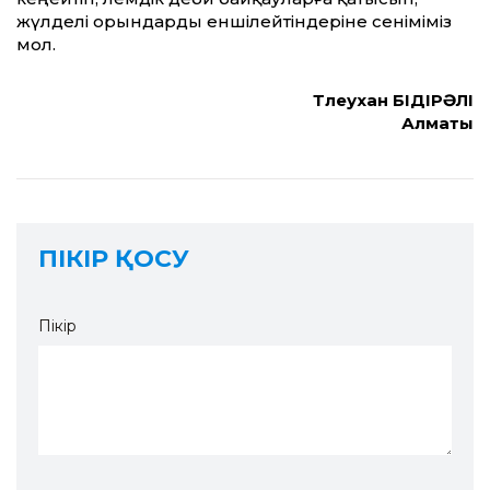
жүлделі орындарды еншілейтіндеріне сеніміміз
мол.
Төлеухан БІДІРӘЛІ
Алматы
ПІКІР ҚОСУ
Пікір