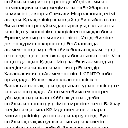
сыйлығының иегері ретінде «Үздік комикс»
номинациясының жеңімпазы – «Бейбарыс»
комиксінің авторы Сләмғали Мырзашовтің есімі
аталды. Қазақ елінің осындай әдеби сыйлығының
биыл екінші рет ұйымдастырылуы, салтанатты
кештің өтуі көпшіліктің көңілінен шыққан болар.
Әрине, мұның өзі министрліктің Ұлт әдебиетіне
деген құрметін көрсетеді. Өз Отанында
атамекенінде мәртебесі биік болған қаламгердің,
өзге елде де еңсесі жоғары болатыны сөзсіз. Кеш
соңында ақын Қадыр Мырза- Әли ағамыздың
өлеңіне жазылған композитор Ескендір
Хасанғалиевтің «Атамекен» әнін IL CFNTO тобы
орындады. Кешке жиналған көпшілік ән
басталғаннан-ақ орындарынан тұрып, әншілерге
қосыла шырқады. Сонымен биыл екінші рет
ұйымдастырылған «Айбоз» ұлттық әдеби
сыйлығын тапсыру рәсімі өз мәресіне жетті. Байқау
жеңімпаздарына ҚР Мәдениет және ақпарат
министрлігінің гүл шоқтары тарту етілді. Бұл
сыйлық қазақ жазушыларының көкжиегін
кеңейтіп, әлемдік әдеби байқауларға қатысып,