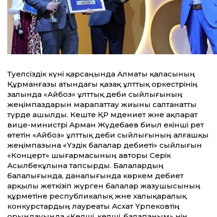
Тәуелсіздік күні қарсаңында Алматы қаласының
Құрманғазы атындағы қазақ ұлттық оркестрінің
залында «Айбоз» ұлттық әдеби сыйлығының
жеңімпаздарын марапаттау жиыны салтанатты
түрде ашылды. Кеште ҚР мәдениет және ақпарат
вице-министрі Арман Жүдебаев биыл екінші рет
өтетін «Айбоз» ұлттық әдеби сыйлығының алғашқы
жеңімпазына «Үздік балалар әдебиеті» сыйлығын
«Концерт» шығармасының авторы Серік
Асылбекұлына тапсырды. Балалардың
балалығында, даналығында көркем әдебиет
арқылы жеткізіп жүрген балалар жазушысының
құрметіне республикалық және халықаралық
конкурстардың лауреаты Асхат Үрпековтің
орындауында «Келші, келші, балапаным» әнін