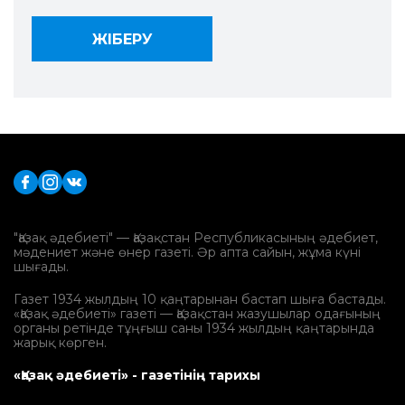
"Қазақ әдебиеті" — Қазақстан Республикасының әдебиет,
мәдениет және өнер газеті. Әр апта сайын, жұма күні
шығады.
Газет 1934 жылдың 10 қаңтарынан бастап шыға бастады.
«Қазақ әдебиеті» газеті — Қазақстан жазушылар одағының
органы ретінде тұңғыш саны 1934 жылдың қаңтарында
жарық көрген.
«Қазақ әдебиеті» - газетінің тарихы