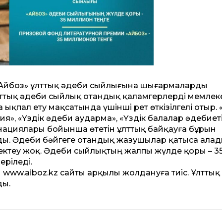
 «Айбоз» ұлттық әдеби сыйлығына шығармаларды
ттық әдеби сыйлық отандық қаламгерлерді мемлеке
ықпал ету мақсатында үшінші рет өткізілгелі отыр. 
гия», «Үздік әдеби аударма», «Үздік балалар әдебиеті
инациялары бойынша өтетін ұлт­тық байқауға бұрын
ы. Әдеби бәйгеге отандық жазушылар қатыса ала
шектеу жоқ. Әдеби сыйлықтың жалпы жүлде қоры – 3
еріледі.
 www.aiboz.kz сайты арқылы жолдануға тиіс. Ұлттық
ды.