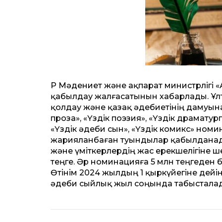
ҚР Мәдениет және ақпарат министрлігі
қабылдау жалғасатынын хабарлады.
Ұл
қолдау және қазақ әдебиетінің дамуына 
проза», «Үздік поэзия», «Үздік драматур
«Үздік әдеби сын», «Үздік комикс» ном
жарияланбаған туындылар қабылданад
және үміткерлердің жас ерекшелігіне 
теңге. Әр номинацияға 5 млн теңгеден б
Өтінім 2024 жылдың 1 қыркүйегіне дейін
әдеби сыйлық жыл соңында табыстала