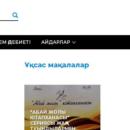
ЛЕМ ӘДЕБИЕТІ
АЙДАРЛАР
Ұқсас мақалалар
"АБАЙ ЖОЛЫ
КІТАПХАНАСЫ"
СЕРИЯСЫ ЖАҢА
ТУЫНДЫЛАРМЕН