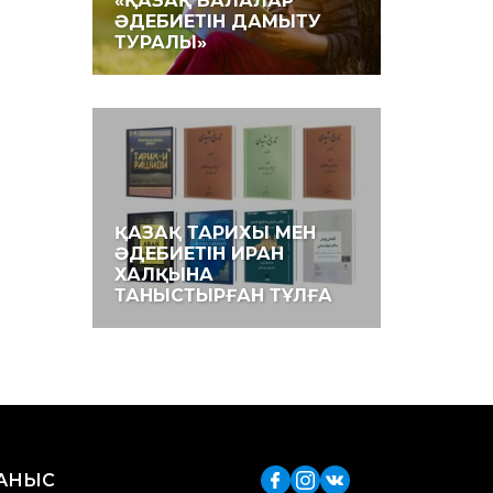
«ҚАЗАҚ БАЛАЛАР
ӘДЕБИЕТІН ДАМЫТУ
ТУРАЛЫ»
ҚАЗАҚ ТАРИХЫ МЕН
ӘДЕБИЕТІН ИРАН
ХАЛҚЫНА
ТАНЫСТЫРҒАН ТҰЛҒА
ЛАНЫС