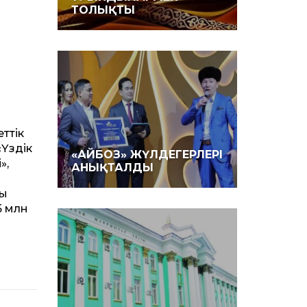
ТОЛЫҚТЫ
ттік
«Үздік
«АЙБОЗ» ЖҮЛДЕГЕРЛЕРІ
»,
АНЫҚТАЛДЫ
ды
5 млн