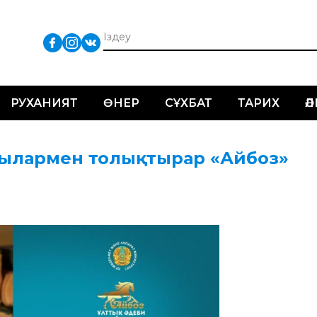
РУХАНИЯТ
ӨНЕР
СҰХБАТ
ТАРИХ
Ә
ндылармен толықтырар «Айбоз»