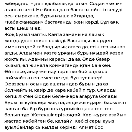
жіберіңдер, – деп қалбалақ қағатын. Содан «кетік»
атанып кетті. Не болса да о бастағы ойы, із кесуді
осы сырахана, бұрынғыша айт­қанда,
«Кабакханадан» бастағанды жөн көрді. Бұл аяқ
асты шешім еді.
Жоқ бұзылмапты. Қайта заманына лайық
жөндеуден өткен секілді. Бастапқы әсерден
именгендей табалдырық атаса да, есін тез жинап
алды. Алдымен көзге ұрғаны бұрынғыдай кезек
жоқтығы. Адамның қарасы да аз. Әлде базар
қызып, ел жинала қоймағандықтан ба екен.
Әйтпесе, анау-мынау тәртіпке бой алдыра
қоймайтын ел емес пе еді, бұл түстіктер!
Оразасын осында ашатындар бұрын да аз
болмайтын, қазір де қара көбейіп тұр. Оларды
көпшіліктен бірден бөле-жара аңғаруға болады.
Бұрыңғы күйелері жоқ па, әлде жындары басылып
қалған ба, бір бұрышта үрпиісіп қана топ-топ
болып тұр. Жетекшілері жоқтай. Кәрі-құртаң азайып,
жастар көбейген бе, қалай?.. Көбісі сары ауыз
ауылбайлар сықылды көрінді. Алмат бос