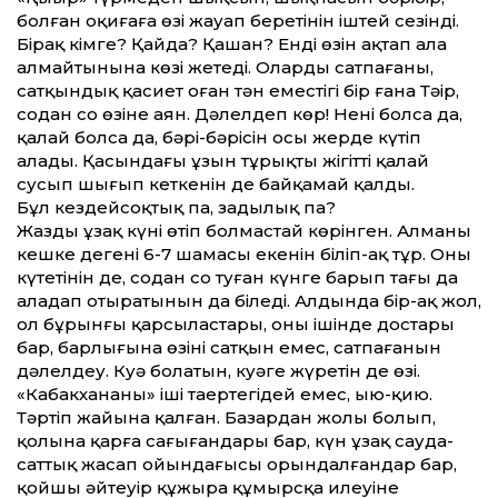
болған оқиғаға өзі жауап беретінін іштей сезінді.
Бірақ кімге? Қайда? Қашан? Енді өзін ақтап ала
алмайтынына көзі жетеді. Оларды сатпағаны,
сатқындық қасиет оған тән еместігі бір ғана Тәңір,
содан соң өзіне аян. Дәлелдеп көр! Нені болса да,
қалай болса да, бәрі-бәрісін осы жерде күтіп
алады. Қасындағы ұзын тұрықты жігіттің қалай
сусып шығып кеткенін де байқамай қалды.
Бұл кез­дейсоқтық па, заңдылық па?
Жаздың ұзақ күні өтіп болмастай көрінген. Алманың
кешке дегені 6-7 шамасы екенін біліп-ақ тұр. Оның
күтетінін де, содан соң туған күнге барып тағы да
алаңдап отыратынын да біледі. Алдында бір-ақ жол,
ол бұрынғы қарсыластары, оның ішінде достары
бар, барлығына өзінің сатқын емес, сатпағанын
дәлелдеу. Куә болатын, куәге жүретін де өзі.
«Кабакхананың» іші таңертеңгідей емес, ыю-қию.
Тәртіп жайына қалған. Базардан жолы болып,
қолына қарға саңғығандары бар, күн ұзақ сауда-
сат­тық жасап ойындағысы орындалғандар бар,
қойшы әйтеуір құжыра құмырсқа илеуіне