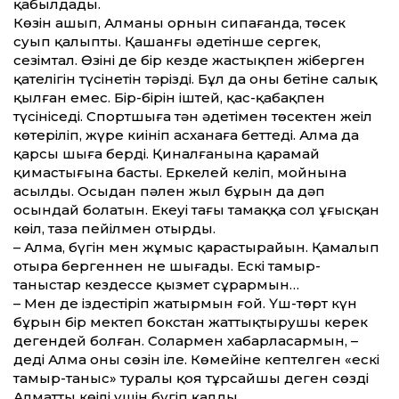
қабылдады.
Көзін ашып, Алманың орнын сипағанда, төсек
суып қалыпты. Қашанғы әдетінше сергек,
сезімтал. Өзінің де бір кез­де жастықпен жіберген
қателігін түсінетін тәрізді. Бұл да оны бетіне салық
қылған емес. Бір-бірін іштей, қас-қабақпен
түсініседі. Спортшыға тән әдетімен төсектен жеңіл
көтеріліп, жүре киініп асханаға беттеді. Алма да
қарсы шыға берді. Қиналғанына қарамай
қимастығына басты. Еркелей келіп, мойнына
асылды. Осыдан пәлен жыл бұрын да дәп
осындай болатын. Екеуі таңғы тамаққа сол ұғысқан
көңіл, таза пейілмен отырды.
– Алма, бүгін мен жұмыс қарастырайын. Қамалып
отыра бергеннен не шығады. Ескі тамыр-
таныстар кез­дессе қызмет сұрармын…
– Мен де іздестіріп жатырмын ғой. Үш-төрт күн
бұрын бір мектеп бокстан жаттықтырушы керек
дегендей болған. Солармен хабарласармын, –
деді Алма оның сөзін іле. Көмейіне кептелген «ескі
тамыр-таныс» туралы қоя тұрсайшы деген сөзді
Алматтың көңілі үшін бүгіп қалды.