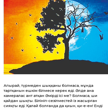
Апырай, түрмеден шыққаны болмаса, мұнда
тартқанын ешкім білмесе керек еді. Әлде ана
камералас ант атқан Әмірдің ісі ме? Болмаса, ши
қайдан шықты. Білініп-сезілместей із жасырған
сияқты еді. Қалай болғанда да қиын, қи-е-ен! Енді