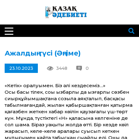
Ажалдың түсі (Әңгіме)
23.10.2023
3448
0
«Кетік» оралуыңмен. Біз әлі кез­десеміз…»
Осы басы тілек, соңы ызбарлы да ызғарлы сөзбен
сиырқұйымшақтана созыла аяқталып, басқасы
табылмағандай, жылан қабыршақтанған қатырма
қағазбен жеткен хабар көңілін қаузағалы үш-төрт
күн. Мұнда, түстіктегі «Н» қаласына келгеніне де
сол шама. Біраз уақыты жолда өтті. Бір кез­де көңіл
жарасып, келе-келе аралары суысып кеткен
мұңлығымен қайта табысқан сыңайлы еді. Оның да