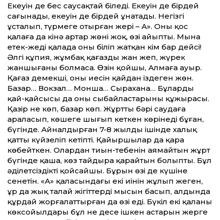
Екеуін де бес саусақтай біледі. Екеуін де бірдей
сағынады, екеуін де бірдей ұнатады. Негізгі
ұсталып, түрмеге отырған жері – А». Оның қос
қалаға да кінә артар жөні жоқ, өзі айыпты. Мына
етек-жеңді қалада оны біліп жатқан кім бар дейсің!
Әлгі құпия, жұмбақ қағаздың жан жеп, жүрек
жаншығаны болмаса. Өзін қойшы, Алмаға ауыр.
Қағаз демекші, оның иесін қайдан іздеген жөн.
Базар… Вокзал… Монша… Сырахана… Бұлардың
қай-қайсысы да оның сыбайластарының құжырасы.
Қазір не көп, базар көп. Жұрттың бәрі саудаға
араласып, көшеге шығып кеткен көрінеді бұған,
бүгінде. Айналдырған 7-8 жылдың ішінде халық
қатты күйзеліп кетіпті. Қайыршылар да қара
көбейткен. Олардан тиын-тебенін аямайтын жұрт
бүгінде қаша, көз тайдыра қарайтын болыпты. Бұл
әділетсіздікті қойсайшы. Бұрын өзі де күшіне
сенетін. «А» қаласындағы екі иінін жұлып жеген,
ұр да жық талай жігіттердің мысын басып, алдында
құрдай жорғалаттырған да өзі еді. Бүкіл екі қаланың
көксойылдары бұл не десе ішкен астарын жерге