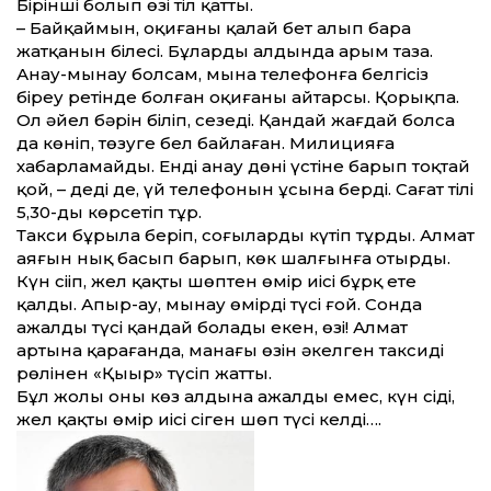
Бірінші болып өзі тіл қатты.
– Байқаймын, оқиғаның қалай бет алып бара
жатқанын білесің. Бұлардың алдында арым таза.
Анау-мынау болсам, мына телефонға белгісіз
біреу ретінде болған оқиғаны айтарсың. Қорықпа.
Ол әйел бәрін біліп, сезеді. Қандай жағдай болса
да көніп, төзуге бел байлаған. Милицияға
хабарламайды. Енді анау дөңнің үстіне барып тоқтай
қой, – деді де, үй телефонын ұсына берді. Сағат тілі
5,30-ды көрсетіп тұр.
Такси бұрыла беріп, соңғыларды күтіп тұрды. Алмат
аяғын нық басып барып, көк шалғынға отырды.
Күн сіңіп, жел қақты шөптен өмір иісі бұрқ ете
қалды. Апыр-ау, мынау өмірдің түсі ғой. Сонда
ажалдың түсі қандай болады екен, өзі! Алмат
артына қарағанда, манағы өзін әкелген таксидің
рөлінен «Қыңыр» түсіп жатты.
Бұл жолы оның көз алдына ажалдың емес, күн сіңді,
жел қақты өмір иісі сіңген шөп түсі келді….