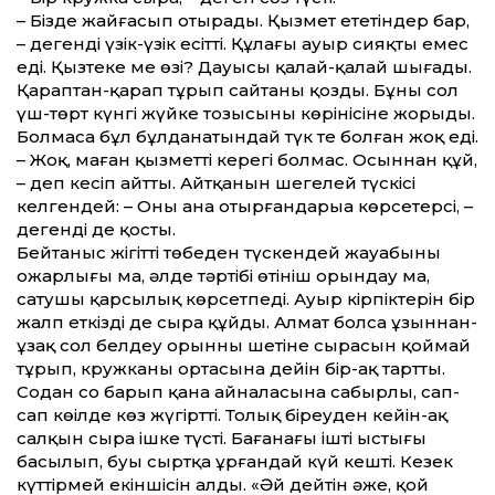
– Бізде жайғасып отырады. Қызмет ететіндер бар,
– дегенді үзік-үзік есітті. Құлағы ауыр сияқты емес
еді. Қызтеке ме өзі? Дауысы қалай-қалай шығады.
Қараптан-қарап тұрып сайтаны қозды. Бұны сол
үш-төрт күнгі жүйке тозысының көрінісіне жорыды.
Болмаса бұл бұлданатындай түк те болған жоқ еді.
– Жоқ, маған қызметтің керегі болмас. Осыннан құй,
– деп кесіп айтты. Айт­қанын шегелей түскісі
келгендей: – Оны ана отырғандарыңа көрсетерсің, –
дегенді де қосты.
Бейтаныс жігіттің төбеден түскендей жауабының
ожарлығы ма, әлде тәртібі өтініш орындау ма,
сатушы қарсылық көрсетпеді. Ауыр кірпіктерін бір
жалп еткізді де сыра құйды. Алмат болса ұзыннан-
ұзақ сол белдеу орынның шетіне сырасын қоймай
тұрып, кружканың ортасына дейін бір-ақ тартты.
Содан соң барып қана айналасына сабырлы, сап-
сап көңілде көз жүгіртті. Толық біреуден кейін-ақ
салқын сыра ішке түсті. Бағанағы іштің ыстығы
басылып, буы сыртқа ұрғандай күй кешті. Кезек
күттірмей екіншісін алды. «Әй дейтін әже, қой