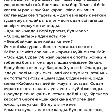
ұқсас келеміз ғой. Болмаса нем бар. Темекінің бітіп
қалғаны рас. Жауабыңа қарап, көңіліңе дік алып
қалғаныңды сезіп тұрмын, – деп өзінің артық кеткен
тұсын жуып-шайды да, әңгімесін одан әрі тағы да
кешірім сұрау­мен аяқтады.
– Қанша жылдан бері тұрасыз, бұл маңда?
– О, оншақты жылдан асты ғой.
– Әзербайжан шал қайда кеткен?
Әңгіменің кім туралы болып тұрғанын сезген
бейтаныс жігіт сол ашық-жарқын күйінен танбай:
– Осында, бұдан 7-8 жыл бұрын екі топтың жойқын
төбелесі болып, оның арты адам өлімімен біткен.
Біреу болса екен-ау, бақандай үш жігіт. Олардың да
іздеушілері мықты екен, әлгі «сен тұр мен атайын»
екі топтың тоз-тозын шығарды. Содан кейін, онда
мұны «Кабакхана» дейтін, жауып тастады. Содан
сұрап отырған шалдың ұлы ұшты-күйлі жоғалды.
Біреулер еліне қайтып кеткен дейді. Енді біреулер
көрсетіп бергені үшін қасақана өлтірген деп
жүрді, ұзақ уақыт. Әйтеуір әңгіме көп.
Алматтың құлағы елең ете қалды. Бұл не, заңдылық