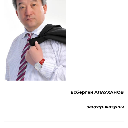
Есберген АЛАУХАНОВ
заңгер-жазушы