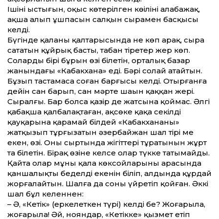
Ішінің ыстығын, оқыс көтерілген көңілінің алабажақ,
ақшаң алып ұшпасын салқын сырамен басқысы
келді.
Бүгінде қаланың қалтарысында не көп арақ, сыра
сататын құйрық басты, табан тіретер жер көп.
Солардың бірі бұрын өзі білетін, орталық базар
жанындағы «Кабакхана» еді. Бәрі солай атайтын.
Бұзып тастамаса соған барғысы келді. Отырғанға
дейін сан барып, сан мәрте шаңын қаққан жері.
Сыралғы. Бар болса қазір де жатсына қоймас. Әлгі
қаңбақша қалбалақтаған, ақсөңке қаңқа секілді
қауқарына қарамай білдей «Кабакхананы»
жатқызып тұрғызатын әзербайжан шал тірі ме
екен, өзі. Оның сыртында жігіттері тұратынын жұрт
та білетін. Бірақ өзіне келсе олар түкке татымайды.
Қайта олар мұның қала көксойларының арасында
қаншалықты беделді екенін біліп, алдында құрдай
жорғалайтын. Шалға да соны үйретіп қойған. Әккі
шал бұл келеннен:
– Ә, «Кетік» (еркелеткен түрі) келдің бе? Жоғарыла,
жоғарыла! Әй, нояндар, «Кетікке» қызмет етіп