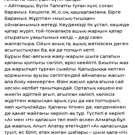
– Айтпақшы, бүгін Талғаттың туған күні, соған
барамыз. Кешікпе. Ж..о..оқ, қашқалақтама. Бірге
барамыз. Жұртпен «мысық-тышқан»
ойнағанымыз жетеді. Кеудемізді тік ұстап, көшеде
қатар жүріп, той-томалақта ашық-жарқын қатар
отыратын уақытымыз келді, – деді сөзін
жалғастыра. Ойын анық та, ашық жеткізсем деген
асығыстықтан ба, өзі де толқып кетті.
Бұрын бас-аяғына жаяу-жарым шыға салатын
қаланың қолтығы сөгіліп, өрісі кеңейіпті. Биылғы жаз
да жарылқап тұрған сыңайлы. Қалыңдыққа келген
қоржынның ауызы сөгілгендей айналаны жасыл-
ала бояу көмкерген. Өзінің жасыл қала атына сай
кескін-келбет танытқандай. Орталық көшенің екі
жиегін әдіптей ағып, ағылған көлікті, көліксіз
жұртпен жарысқан арық суы да көз толтырып,
көңіл қытықтайды. Қаланың тігінен де, көлденеңінен
де қанат жайғаны көрініп-ақ тұр. Түстіктің ең көрікті
«А» мен «Н» қаласын тел еміп өскен Алматқа бұл
да жаңалық. Алып Алатау етегіндегі «А» қаласында
туып, ес біліп, етек жиған шаһары – шым қала «Н».