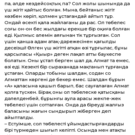
па, әлде кез­дейсоқтық па? Сол жолы шынында да
үш жігіт қайтыс болған. Мына, бейтаныс жігіт
көзбен көріп, қолмен ұстағандай айтып тұр.
Ондай өсектің қала жайлағаны да рас. Ол төбелес
соңғы он-он бес жылдағы ерекше бір оқиға болған
еді. Қылмыс әлемін аяғынан тік тұрғызған. Сол
үшін қанша адам атақ-дәрежесінен қағылды
десеңізші! Өлген үш жігітті атқан өзі тұрғылас, бұның
қарсыласы «Қыңыр» деген лақап атты баукеспе
болатын. Оны ұстап берген шал да, Алмат та емес,
өзі еді. Кезекті бір сыраханада мақтанып тұрғанда
ұстаған. Олардың тобының шалдан, содан соң
Алматтан көргені де бекер емес. Шалдан бұрын
«А» қаласына қашып барып, бас сауғалаған Алмат
қолға түскен. Бірақ оның ол төбелеске қатысқаны
дәлелденбей, бұрынғы аула арасы жекпе-жек
төбелесі үшін сотталған. Онда да біреудің жалғыз
баласының жағын сындырып жіберген деп
айыпталды.
– Естуімше, сол төбелесті ұйымдастырғандардың
бірі түрмеден шығып келіпті. Осында мен атақты