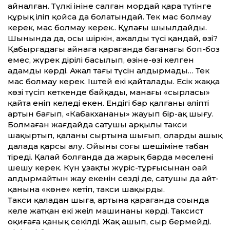
айналған. Түлкі ініне салған мордай қара түтінге
құрық іліп қойсаң да болатындай. Тек мас болмау
керек, мас болмау керек.. Құлағы шыңылдайды.
Шынында да, осы шіркін, ажалдың түсі қандай, өзі?
Қабырғадағы айнаға қарағанда бағанағы боп-боз
емес, жүрек дірілі басылып, өзіне-өзі келген
адамды көрді. Ажал тағы түсін алдырмады… Тек
мас болмау керек. Іштей екі қайталады. Есік жаққа
көзі түсіп кеткенде байқады, манағы «сырласы»
қайта еніп келеді екен. Ендігі бар қалғаны әліптің
артын бағып, «Кабакхананы» жауып бір-ақ шығу.
Болмаған жағдайда сатушы арқылы такси
шақыртып, қаланың сыртына шығып, оларды ашық
далада қарсы алу. Ойының соңғы шешіміне табан
тіреді. Қалай болғанда да жарық барда мәселені
шешу керек. Күн ұзақты жүріс-тұрғысынан оңай
алдырмайтын жау екенін сезді де, сатушы да айт­
қанына «көне» кетіп, такси шақырды.
Такси қаладан шыға, артына қарағанда соңында
келе жатқан екі жеңіл машинаны көрді. Таксист
оқиғаға қанық секілді. Жақ ашып, сыр бермейді.