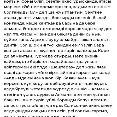
қоятын. Соны біліп, сезетін әкесі ұрысқанда, атасы
марқұм «Әй немереме ұрыспа, алдымен өзіңнің кім
болғаныңды біл» деп шаң жуытпайтын. Сөйткен
атасы да өтті. Иманды болғырдың өлгенін былай
қойғанда, кеше қайт­қанда басына да бара
алмады. Өтерде немеремді көре алмадым-ау деп
үзіліпті. Атасы: «Пәниден бақиға дейін сынық
сүйем ғана. Адамды ауру алмайды, ажал алады», –
дейтін. Сол шіркіннің түсі қандай өзі? Үзіліп бара
жатқан атасының жүзінен де көріп қалмады. Көре
де алмайтын. Түрмеде отырды. Неге екенін
қайдам, өте берістегі маңдайшасында үлкен
әріптермен екі тілде «Шаштараз» деп жазылған
еңселі де жарық үйге кіріп, айнаға қарағысы келді…
«Алдымда екі ғана жол; бірі баяғы әуен – күш
көрсетіп, күн көру, әлдебіреудің жетегінде жүріп,
әлдебіреуді жетегінде жүргізу; екіншісі – Алманың
етегінен ұстап, дұрысы Алманы етегінен ұстатып
бақытты өмір сүріп, үйлі-боранды болу» дегенді
де осы тұста ойлап үлгерді. Сол-сол-ақ екен, өңінен
әлдеқандай салқын леп есіп, реңі солғын тартып,
ақсорланып шыға келген секілді.