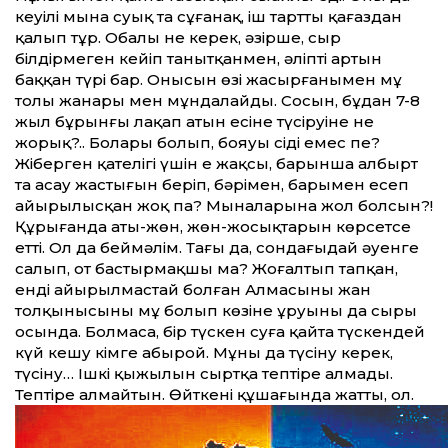
кеуілі мына суық та сұғанақ, іш тартты қағаздан
қалып тұр. Обалы не керек, әзірше, сыр
білдірмеген кейіп танытқанмен, әліптің артын
баққан түрі бар. Онысын өзі жасырғанымен мұң
толы жанары мен мұндалайды. Сосын, бұдан 7-8
жыл бұрынғы лақап атын есіне түсіруіне не
жорық?.. Болары болып, бояуы сіңді емес пе?
Жіберген қателігі үшін ең жақсы, барынша албырт
та асау жастығын беріп, бәрімен, барымен есеп
айырылысқан жоқ па? Мыналарына жол болсын?!
Құрығанда аты-жөн, жөн-жосықтарын көрсетсе
етті. Ол да беймәлім. Тағы да, сондағыдай әуенге
салып, от бастырмақшы ма? Жоғалтып тапқан,
енді айырылмастай болған Алмасының жан
толқынысының мұң болып көзіне ұруының да сыры
осында. Болмаса, бір түскен суға қайта түскендей
күй кешу кімге абырой. Мұны да түсіну керек,
түсіну… Ішкі қыжылын сыртқа тептіре алмады.
Тептіре алмайтын. Өйткені құшағында жатты, ол.