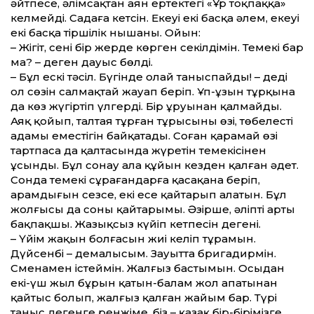
әйтпесе, әлімсақтан аян ертектегі «Ұр тоқпаққа»
келмейді. Садаға кетсін. Екеуі екі басқа әлем, екеуі
екі басқа тіршілік нышаны. Ойын:
– Жігіт, сені бір жерде көрген секілдімін. Темекің бар
ма? – деген дауыс бөлді.
– Бұл ескі тәсіл. Бүгінде олай таныспайды! – деді
ол сөзін салмақтай жауап беріп. Ұп-ұзын тұрқына
да көз жүгіртіп үлгерді. Бір ұруынан қалмайды.
Аяқ қойып, талтая тұрған тұрысының өзі, төбелестің
адамы еместігін байқатады. Соған қарамай өзі
тартпаса да қалтасында жүретін темекісінен
ұсынды. Бұл сонау ала құйын кез­ден қалған әдет.
Сонда темекі сұрағандарға қасақана беріп,
арамдығын сезсе, екі есе қайтарып алатын. Бұл
жолғысы да соның қайтарымы. Әзірше, әліптің артың
бақпақшы. Жазықсыз күйіп кетпесін дегені.
– Үйім жақын болғасын жиі келіп тұрамын.
Дүйсенбі – демалысым. Зауытта бригадирмін.
Сменамен істеймін. Жалғыз бастымын. Осыдан
екі-үш жыл бұрын қатын-балам жол апатынан
қайтыс болып, жалғыз қалған жайым бар. Түрің
таныс дегенге ренжіме, біз – қазақ бір-бірімізге