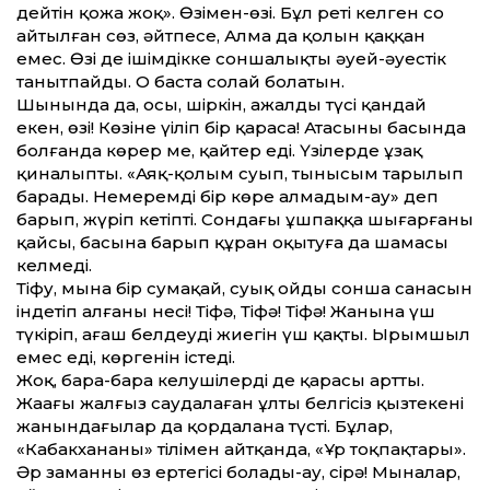
дейтін қожа жоқ». Өзімен-өзі. Бұл реті келген соң
айтылған сөз, әйтпесе, Алма да қолын қаққан
емес. Өзі де ішімдікке соншалықты әуей-әуестік
танытпайды. О баста солай болатын.
Шынында да, осы, шіркін, ажалдың түсі қандай
екен, өзі! Көзіне үңіліп бір қараса! Атасының басында
болғанда көрер ме, қайтер еді. Үзілерде ұзақ
қиналыпты. «Аяқ-қолым суып, тынысым тарылып
барады. Немеремді бір көре алмадым-ау» деп
барып, жүріп кетіпті. Сондағы ұшпаққа шығарғаны
қайсы, басына барып құран оқытуға да шамасы
келмеді.
Тіфу, мына бір сумақай, суық ойдың сонша санасын
індетіп алғаны несі! Тіфә, Тіфә! Тіфә! Жанына үш
түкіріп, ағаш белдеудің жиегін үш қақты. Ырымшыл
емес еді, көргенін істеді.
Жоқ, бара-бара келушілердің де қарасы артты.
Жаңағы жалғыз саудалаған ұлты белгісіз қызтекенің
жанындағылар да қордалана түсті. Бұлар,
«Кабакхананың» тілімен айт­қанда, «Ұр тоқпақтары».
Әр заманның өз ертегісі болады-ау, сірә! Мыналар,