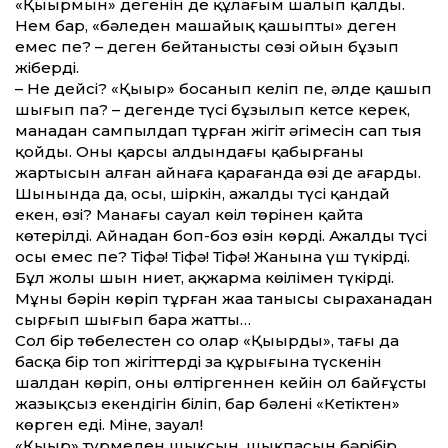
«Қыңырмын» дегенін де құлағым шалып қалды.
Нем бар, «бәледен машайық қашыпты» деген
емес пе? – деген бейтаныстың сөзі ойын бұзып
жіберді.
– Не дейсің? «Қыңыр» босанып келіп пе, әлде қашып
шығып па? – дегенде түсі бұзылып кетсе керек,
манадан сампылдап тұрған жігіт әңгімесін сап тыя
қойды. Оны қарсы алдындағы қабырғаның
жартысын алған айнаға қарағанда өзі де аңғарды.
Шынында да, осы, шіркін, ажалдың түсі қандай
екен, өзі? Манағы сауал көңіл төрінен қайта
көтерілді. Айнадан боп-боз өзін көрді. Ажалдың түсі
осы емес пе? Тіфә! Тіфә! Тіфә! Жанына үш түкірді.
Бұл жолы шын ниет, ақжарма көңілімен түкірді.
Мұның бәрін көріп тұрған жаңа танысы сыраханадан
сырғып шығып бара жатты…
Сол бір төбелестен соң олар «Қыңырдың», тағы да
басқа бір топ жігіттердің заң құрығына түскенін
шалдан көріп, оны өлтіргеннен кейін ол байғұстың
жазықсыз екендігін біліп, бар бәлені «Кетіктен»
көрген еді. Міне, зауал!
«Қыңыр» түрмеден шықсын, шықпасын бәрібір,