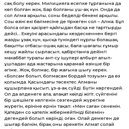
сақ болу керек. Милицияға есепке тұрғанына да
көп болған жоқ. Бар болғаны үш-ақ күн. Онда да
сол Алма арқылы, соның беделді-бекемі арқылы.
Соңы өзінің екі бөлмесіне де тіркеген сол – Алма. Бұл
болса оған қасірет-қайғыдан басқа не тарттырды
дейсің… Екеуінің арасындағы кез­дескеннен бергі
жаздың ұзақ күн, қысқа түніндегі нұрлы болашақ,
бақытты отбасы-ошақ қасы, бала-шағалы ғұмыр
кешу жайлы сырласып, қабірстанға дейінгі
махаббат туралы ант-су ішулері албырт алып-
ұшпадан ада жастарына қарамай өзінше бір
әңгіме.. Жоқ, болмас, бір жағына шығу керек.
«Болсам болып, болмасам бордай тозуым» да өз
қолымда. Қасындағы төсектес Алманы
құшырлана қысып, ұз-а-ақ сүйді. Бүгін көргендей.
Ол да әлденеге алаң, алақат көңілді жігіт, сүйгенінің
бір шешімге келгенін сезгендей жүрегіне
жүрегін, ерініне ернін тақап: «Мен саған сенемін.
Қатеден соң қателік жібермейтініңді білемін»
дегендей болып көрінді, оған. Олай демеген де
шығар бәлкім, бірақ оның әрекетін Алмат солай