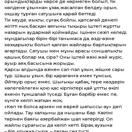
орындықтарды көрсе де көрмеген болып, тік
көлденең ұзыннан ұзақ жасалған белдеу орын,
оқшау тұрған сатушыға қарай беттеді.
Тік кеуде, иықты, сұңғақ бойлы, қапсағай денелі
жігіттің нық басқан аяғының тықыры іштегі жұрттың
назарын аудармай қоймайды. Ішінен сезіп келеді,
мұндағылар бірін-бірі танымаса да, өзді-өзіне
көзқарықты болып қалған жайлары барлықтарын
аңғартады. Сатушы мен мұның арасы соншалықты
қашық болар ма, сірә? Оны іштей өзінің жәй жүріс,
ауыр аяқ басысына жорыды.
Қарсы алдында өзінен сәл-пәл ұзын, жіңішке сары
тұр. Шашы ұзын, бір қарағанға имек тұмсық.
Әйтеуір орыс емес. Шығыңқы қабақ, терең көздерін
көлегейлеген қою қас кірпіктері қай ұлт­тың өкілі
екенін тұмшалай түседі. Бұған бәрібір емес пе,
күніге келіп жатқан жоқ.
«Көп те болсаң армян не еврей шатыссың-ау» деп
ойлады. Тау халқының да нышаны бар. Көңілінің
төрінен баяғы әзербайжан шал көтерілді. Ол
жайлы сұрағысы да келіп кетті. Бірақ аузына:
– Бір кружка сыра, – деген сөз түсті.