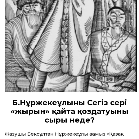
Б.Нұржекеұлының Сегіз сері
«жырын» қайта қоздатуының
сыры неде?
Жазушы Бексұлтан Нұржекеұлы ағамыз «Қазақ