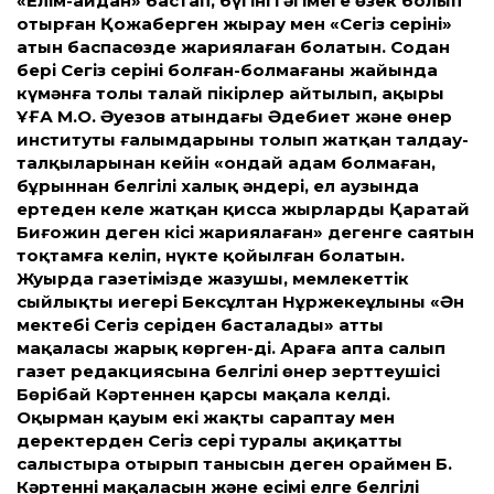
«Елім-айдан» бастап, бүгінгі әңгімеге өзек болып
отырған Қожаберген жырау мен «Сегіз серінің»
атын баспасөзде жариялаған болатын. Содан
бері Сегіз серінің болған-болмағаны жайында
күмәнға толы талай пікірлер айтылып, ақыры
ҰҒА М.О. Әуезов атындағы Әдебиет және өнер
институты ғалымдарының толып жатқан талдау-
талқыларынан кейін «ондай адам болмаған,
бұрыннан белгілі халық әндері, ел аузында
ертеден келе жатқан қисса жырларды Қаратай
Биғожин деген кісі жариялаған» дегенге саятын
тоқтамға келіп, нүкте қойылған болатын.
Жуырда газетімізде жазушы, мемлекеттік
сыйлықтың иегері Бексұлтан Нұржекеұлының «Ән
мектебі Сегіз серіден басталады» атты
мақаласы жарық көрген-ді. Араға апта салып
газет редакциясына белгілі өнер зерттеушісі
Бөрібай Кәртеннен қарсы мақала келді.
Оқырман қауым екі жақты сараптау мен
деректерден Сегіз сері туралы ақиқатты
салыстыра отырып танысын деген ораймен Б.
Кәртеннің мақаласын және есімі елге белгілі