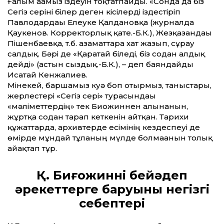
Ғалым ағамыз іздеуін тоқтатпайды. «Сонда да біз
Сегіз серіні білер деген кісілерді іздестіріп
Павлодардағы Елеуке Қалдановқа (журналда
Қаукенов. Корректорлық қате.-Б.К.), Жезқазғандағы
Пішенбаевқа, т.б. азаматтарға хат жазып, сұрау
салдық. Бәрі де «Қаратай біледі, біз содан алдық
дейді» (астын сыздық.-Б.К.), – деп баяндайды
Исатай Кенжалиев.
Мінекей, баршамыз куә боп отырмыз, таныстары,
жерлестері «Сегіз сері» турасындағы
«мәліметтердің» тек Биғожиннен алынғанын,
жұртқа содан тарап кеткенін айтқан. Тарихи
құжаттарда, архивтерде есімінің кездеспеуі де
өмірде мұндай тұлғаның мүлде болмағанын толық
айғақтап тұр.
Қ. Биғожиннің бейәдеп
әрекеттерге баруының негізгі
себептері