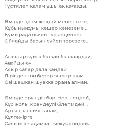
Түрткілеп қалам ұшы ақ қағазды…
Өмірде адам жоқтай менен өзге,
Құбының құмы көшер кенеземе…
Құмырада өскен гүл әлденені,
Ойлайды басын сүйеп терезеге…
Ағаштар құйға батқан балалардай,
Аңсайды-ау,
Асыр салар дала қандай!
Дірілдеп тоңа берер электр шам,
Өзі шашқан шуаққа орана алмай…
Өмірде еркіндік бар, сірә, нендей,
Құс жолы кісендеулі білегімдей…
Артық зат сияқтанам,
Құлтемірге
Салынған адамзаттың жүрегіндей…