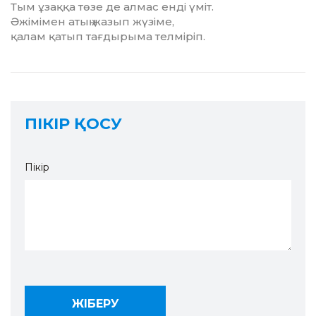
Тым ұзаққа төзе де алмас енді үміт.
Әжімімен атың жазып жүзіме,
қалам қатып тағдырыма телміріп.
ПІКІР ҚОСУ
Пікір