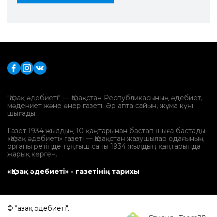
"Қазақ әдебиеті" — Қазақстан Республикасының әдебиет,
мәдениет және өнер газеті. Әр апта сайын, жұма күні
шығады.
Газет 1934 жылдың 10 қаңтарынан бастап шыға бастады.
«Қазақ әдебиеті» газеті — Қазақстан жазушылар одағының
органы ретінде тұңғыш саны 1934 жылдың қаңтарында
жарық көрген.
«Қазақ әдебиеті» - газетінің тарихы
© "Қазақ әдебиеті".