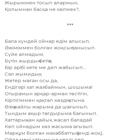
Жырыммен тосып алармын,
Қолымнан басқа не келмек?..
***
Бала күндей ойнар едім алысып,
Әжіміммен болған жоқсың танысып.
Сүйе алмадым,
Бүтін жырдың бетіңе
Бір әрібі кете ме деп жабысып…
Сәл жымидың,
Жетер маған осы да,
Ендігәрі хат жазбаймын, шошыма!
Отырамын арқар-арман төстігін,
Кірпігіммен қақтап көздің отына.
Өзің жайлы жарыма да шағынып,
Тындым ақыр тағдырыма бағынып.
Хаттарыңнан қайық жасап баладай
Көп ойнадым көз жасыма ағызып.
Марқұм болған махаббаттың (енді жоқ),
Ойла мені хатымына келді деп.