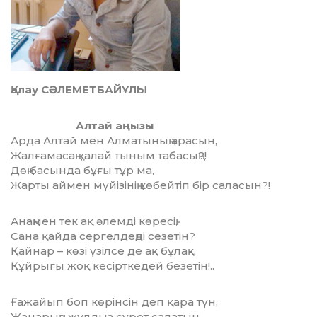
Қалау СӘЛЕМЕТБАЙҰЛЫ
Алтай аңызы
Арда Алтай мен Алматының арасын,
Жалғамасаң қалай тыным табасың?!
Дөң басында бұғы тұр ма,
Жарты аймен мүйізінің көбейтіп бір саласын?!
Анаңмен тек ақ әлемді көресің,
Сана қайда сергелдеңді сезетін?
Қайнар – көзі үзілсе де ақ бұлақ,
Құйрығы жоқ кесірткедей безетін!..
Ғажайып боп көрінсін деп қара түн,
Жанарыңа жұлдыз сурет салатын.