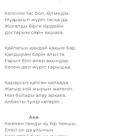
Кетіппін тас боп, білмедім,
Мұң шағып жүріп тасқа да.
Жоғалды бірге кірдейін
достарым сіңген ақшаға.
Қайтатын қандай қақым бар,
Қалдырам бәрін алыста.
Ғарып боп өлер ақындар,
Кетем деп жүріп ғарышқа.
Қараусыз қалған қалқада,
Жатыр ғой жырым жөтеліп.
Мәз болады алау арқаға,
Албасты-түнді көтеріп…
Ана
Көзінен тамды-ау бір тамшы,
Елесі ол да ұлының.