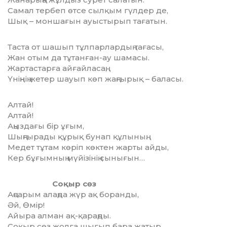
Самал тербеп өтсе сылқым гүлдер де,
Шық – моншағын ауыстырып тағатын.
Таста от шашып тұлпарлардың тағасы,
Жан отым да тұтанған-ау шамасы.
Жартастарға айғайласаң,
Үніңнің жетер шауып көп жаңғырық – баласы.
Алтай!
Алтай!
Аңыздағы бір ұғым,
Шыңғырады құрық бунап құлының.
Медет тұтам көріп көктен жарты айды,
Кер бұғымның мүйізінің сынығын…
Соқыр сөз
Аңсарым алаңда жүр ақ боранды,
Әй, Өмір!
Айыра алман ақ-қараңды.
Соқыр сөз жолға шығып бара жатыр,