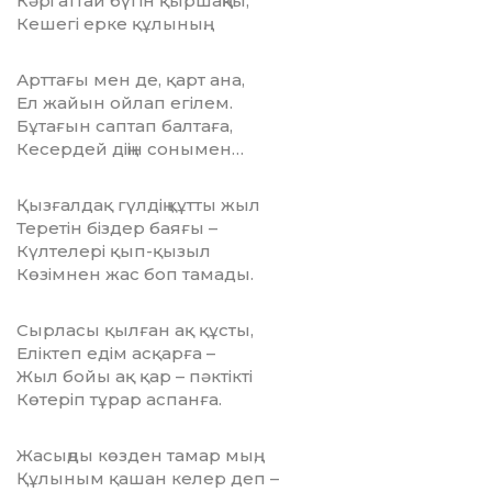
Кәрі аттай бүгін қыршаңқы,
Кешегі ерке құлының.
Арттағы мен де, қарт ана,
Ел жайын ойлап егілем.
Бұтағын саптап балтаға,
Кесердей діңін сонымен…
Қызғалдақ гүлдің құтты жыл
Теретін біздер баяғы –
Күлтелері қып-қызыл
Көзімнен жас боп тамады.
Сырласы қылған ақ құсты,
Еліктеп едім асқарға –
Жыл бойы ақ қар – пәктікті
Көтеріп тұрар аспанға.
Жасыңды көзден тамар мың,
Құлыным қашан келер деп –