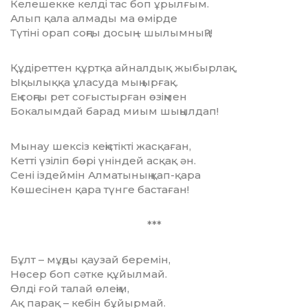
Келешекке келді тас боп ұрылғым.
Алып қала алмады ма өмірде
Түтіні орап соңғы досың – шылымның?!
Құдіреттен құртқа айналдық жыбырлақ,
Ықылыққа ұласуда мың ырғақ.
Ең соңғы рет соғыстырған өзіңмен
Бокалымдай барад миым шыңылдап!
Мынау шексіз кеңістікті жасқаған,
Кетті үзіліп бөрі үніндей асқақ ән.
Сені іздеймін Алматының қап-қара
Көшесінен қара түнге бастаған!
***
Бұлт – мұңды қаузай беремін,
Нөсер боп сәтке құйылмай.
Өлді ғой талай өлеңім,
Ақ парақ – кебін бұйырмай.