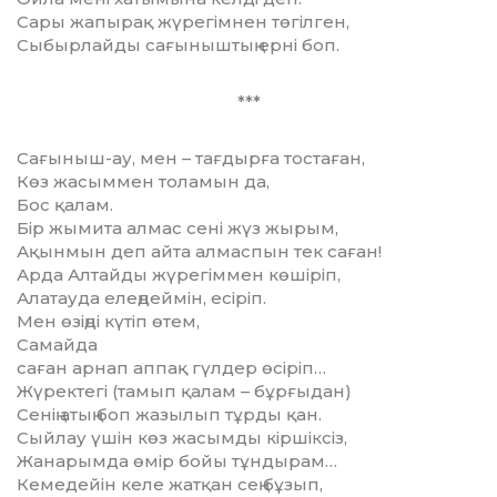
Сары жапырақ жүрегімнен төгілген,
Сыбырлайды сағыныштың ерні боп.
***
Cағыныш-ау, мен – тағдырға тостаған,
Көз жасыммен толамын да,
Бос қалам.
Бір жымита алмас сені жүз жырым,
Ақынмын деп айта алмаспын тек саған!
Арда Алтайды жүрегіммен көшіріп,
Алатауда елеңдеймін, есіріп.
Мен өзіңді күтіп өтем,
Самайда
саған арнап аппақ гүлдер өсіріп…
Жүректегі (тамып қалам – бұрғыдан)
Сенің атың боп жазылып тұрды қан.
Сыйлау үшін көз жасымды кіршіксіз,
Жанарымда өмір бойы тұндырам…
Кемедейін келе жатқан сең бұзып,