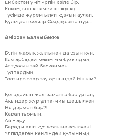
Ембестен үміт үрпін езіле бір,
Көңілім, көп көкімей «өзіңе» кір…
Түсімде жүрем ылғи құзғын аулап,
Құям деп соқыр Сөздің көзіне нұр…
Әмірхан Балқыбекке
Бүгін жарық жылынан да ұзын күн,
Ескі арбадай көңілім мың бұзылдың.
Ат тұяғын тай басқанмен,
Тұлпардың
Толтыра алар тау орнындай ізін кім?
Қоғадайын жел-заманға бас ұрған,
Ақындар жүр ұлпа-миы шашылған.
Не дәрмен бар?!
Қарап тұрмын…
Ай – ару
Барады өліп құс жолына асылған!
Үлпілдеген кекіліндей құлынның,