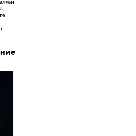
салған
а,
ге
т
үние