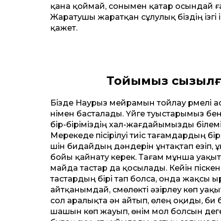
қана қоймай, сонымен қатар осындай ға
Жаратушы жаратқан сұлулық біздің ізгі і
қажет.
Тойымыз сызылғ
Бізде Наурыз мейрамын тойлау үрмелі а
үнімен басталады. Үйге туыстарымыз 
бір-біріміздің хал-жағдайымызды білемі
Мерекеде пісірілуі тиіс тағамдардың бір
үшін бидайдың дәндерін ұнтақтап езіп, 
бойы қайнату керек. Тағам мұнша уақытта
майда тастар да қосылады. Кейін піске
тастардың бірі тап болса, онда жақсы
айтқанымдай, сүмөлөкті әзірлеу көп уа
сол аралықта ән айтып, өлең оқиды, би
шашын көп жауып, өнім мол болсын деге