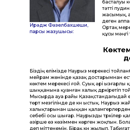
басталуы к
тәтті пудин
жасымық, а
деген аппақ
Ирәдж Фәзелбахшеши,
Ортақ мер
парсы жазушысы:
құсы мәңгі
Көктем
д
Біздің елімізде Наурыз мерекесі тойлан
мейрам жөнінде қазақ достарымнан есті
көктем мерекесі ғой. Суық әрі ызғарлы 
шыққанына қуанған халық дүркіретіп то
Мысырда ауа райы Қазақстандағыдай е
төрт мезгілінде де күн ыстық. Наурыз жай
халықтарынан шыққан қаламгерлерден е
себебі осы шығар. Наурызды түркілер қ
әзірше өз көзіммен көрген жоқпын. Бола
деп үміттенемін. Бірақ күн жылып, Табиғ