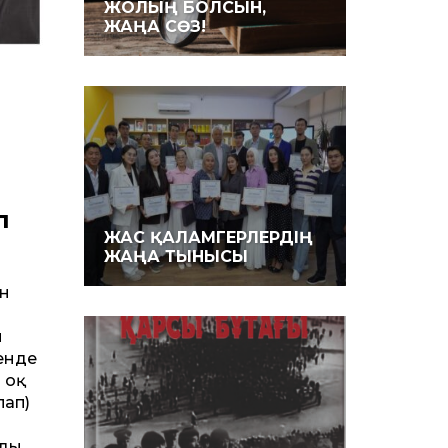
ЖОЛЫҢ БОЛСЫН,
ЖАҢА СӨЗ!
п
ЖАС ҚАЛАМГЕРЛЕРДІҢ
ЖАҢА ТЫНЫСЫ
ен
н
енде
 оқ
пап)
н
ды.