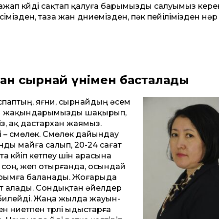
жап күйді сақтап қалуға барымызды салуымыз керек
сімізден, таза жан дүниемізден, пәк пейілімізден нәр
ан сырнай үнімен басталады
спаптың, яғни, сырнайдың әсем
бен жақындарымызды шақырып,
з, ақ дастархан жаямыз.
і – сүмөлөк. Сүмөлөк дайындау
ұнды майға салып, 20-24 сағат
 күйіп кетпеу үшін арасына
н соң, жеп отырғанда, осындай
 ырымға баланады. Жоғарыда
қыт алады. Сондықтан әйелдер
 билейді. Жаңа жылда жауын-
н ниетпен түрлі ыдыстарға