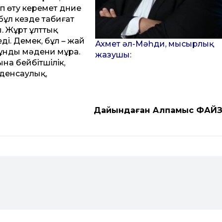
п өту керемет дүние
 бұл кезде табиғат
. Жұрт ұлттық
ді. Демек, бұл – жай
Ахмет әл-Мәһди, мысырлық
құнды мәдени мұра.
жазушы:
на бейбітшілік,
 денсаулық,
Дайындаған Алпамыс ФАЙ