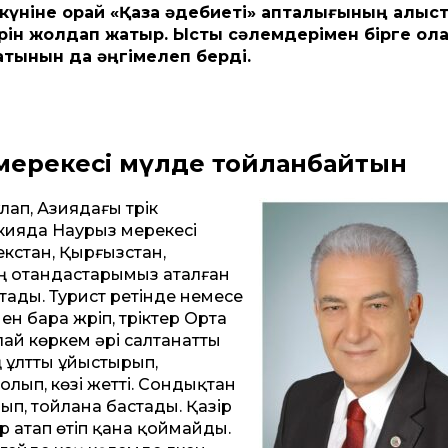
күніне орай «Қазақ әдебиеті» апталығының алыс
дерін жолдап жатыр. Ыстық сәлемдерімен бірге ола
атынын да әңгімелеп берді.
мерекесі мүлде тойланбайтын
п, Азиядағы түрік
ркияда Наурыз мерекесі
екстан, Қырғызстан,
дің отандастарымыз аталған
тады. Турист ретінде немесе
бара жүріп, түріктер Орта
й көркем әрі салтанатты
ң ұлтты ұйыстырып,
болып, көзі жетті. Сондықтан
ып, тойлана бастады. Қазір
 атап өтіп қана қоймайды.