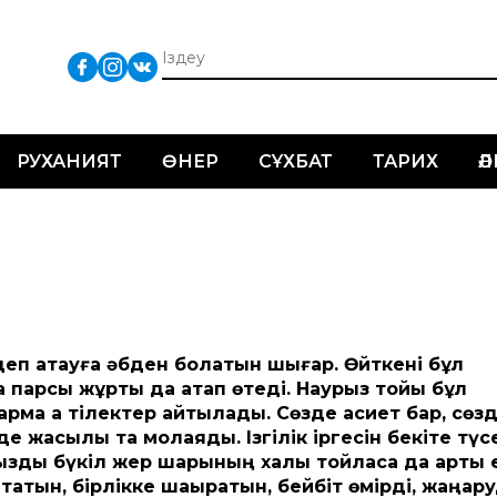
РУХАНИЯТ
ӨНЕР
СҰХБАТ
ТАРИХ
Ә
деп атауға әбден болатын шығар. Өйткені бұл
ақ парсы жұрты да атап өтеді. Наурыз тойы бұл
рма ақ тілектер айтылады. Сөзде қасиет бар, сөз
е жақсылық та молаяды. Ізгілік іргесін бекіте түсе
ызды бүкіл жер шарының халқы тойласа да артық 
ытатын, бірлікке шақыратын, бейбіт өмірді, жаңар