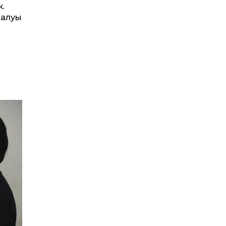
.
 алуы