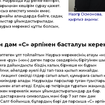
 Наурызда үйді ретке келтіріп,
рыңнан кешірім сұрау қажет.
з елестету мүмкін емес.
Назгүл Осмонова,
арнайы алаңдарда бәйге, садақ
қырғыз ақыны:
 жарыстар ұйымдастырылады.
Наурыз мерекесі құтты болсын,
н дәм «С» әрпінен басталуы кере
өптеген ұлт тойлайтын Наурыз мерекесінің атауы «н
не «руз» («күн») деген парсы сөздерінің бірігуінен ш
ға дайындықты біздің халық бірнеше күн бұрын
Яғни, әйелдер әуелі үйді тап-таза қылып жинайды.
 гиацинт секілді гүлдер сатып алып, құмыраға салып 
киімдер алады. Наурызды парсылар туған-туыстар
мен атап өтеді. Елдің әр түкпірінде тұратын жақын
лкен мерекелік жиын ұйымдастыратындар да бар.
астарханға символдық мәні бар 7 зат пен дәм
Салт бойынша, бұлардың бәрі де парсыша «С» әрпі