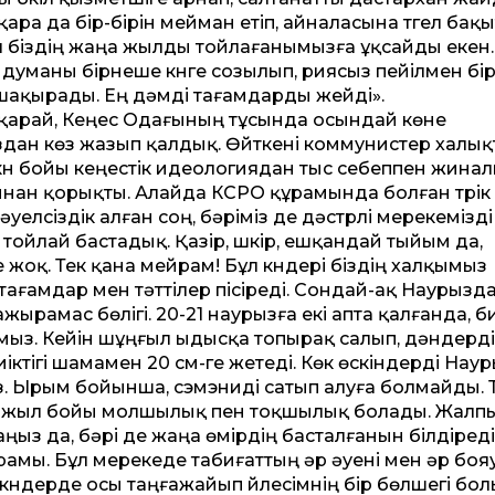
ара да бір-бірін мейман етіп, айналасына түгел бақы
ұл біздің жаңа жылды тойлағанымызға ұқсайды екен.
уманы бірнеше күнге созылып, риясыз пейілмен бір
шақырады. Ең дәмді тағамдарды жейді».
 қарай, Кеңес Одағының тұсында осындай көне
дан көз жазып қалдық. Өйткені коммунистер халы
күн бойы кеңестік идеологиядан тыс себеппен жинал
ынан қорықты. Алайда КСРО құрамында болған түрік
әуелсіздік алған соң, бәріміз де дәстүрлі мерекемізді
тойлай бастадық. Қазір, шүкір, ешқандай тыйым да,
 жоқ. Тек қана мейрам! Бұл күндері біздің халқымыз
 тағамдар мен тәттілер пісіреді. Сондай-ақ Наурызд
ырамас бөлігі. 20-21 наурызға екі апта қалғанда, 
мыз. Кейін шұңғыл ыдысқа топырақ салып, дәндерді
 биіктігі шамамен 20 см-ге жетеді. Көк өскіндерді Нау
. Ырым бойынша, сэмэниді сатып алуға болмайды. 
та жыл бойы молшылық пен тоқшылық болады. Жалпы
ыз да, бәрі де жаңа өмірдің басталғанын білдіреді
рамы. Бұл мерекеде табиғаттың әр әуені мен әр боя
күндерде осы таңғажайып үйлесімнің бір бөлшегі бо