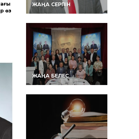
тағы
ЖАҢА СЕРПІН
р өз
ЖАҢА БЕЛЕС