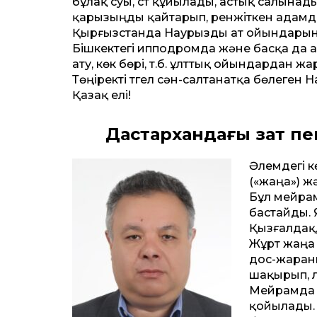
бұлақ суы, сүт құйылады, астық салынады.
қарызыңды қайтарып, ренжіткен адамда
Қырғызстанда Наурызды ат ойындарынсы
Бішкектегі ипподромда және басқа да 
ату, көк бөрі, т.б. ұлттық ойындардан
Төңіректі түгел сән-салтанатқа бөлеген 
Қазақ елі!
Дастархандағы зат пе
Әлемдегі к
(«жаңа») жә
Бұл мейрам
бастайды. 
Қызғалдақ,
Жұрт жаңа 
дос-жараны
шақырып, ү
Мейрамда д
қойылады. 