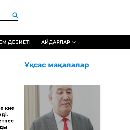
ЛЕМ ӘДЕБИЕТІ
АЙДАРЛАР
Ұқсас мақалалар
де кие
ді.
етпес
уды