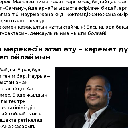
ерек. Мәселен, тиын, сағат, сарымсақ, бидайдан жа
г «Саману», үйде арнайы ыдыста өсірілген бидай, арп
лма, т.б. Наурыз жаңа күнді, көктемді және жаңа өмір
 үмітті алып келеді.
екемен қазақ ұлтын құттықтаймын! Басыңызда бақы
 тұрақтасын, денсаулығыңыз мықты болғай!
 мерекесін атап өту – керемет д
еп ойлаймын
байды. Бірақ бұл
генім бар. Наурыз –
қыстан аман
й жасайды. Ал
мес. Бізде жылдың
лы тек түркі
ститініміздің
алай тойлайтынын
шақта реті келеді
ат-Ана жасарып,