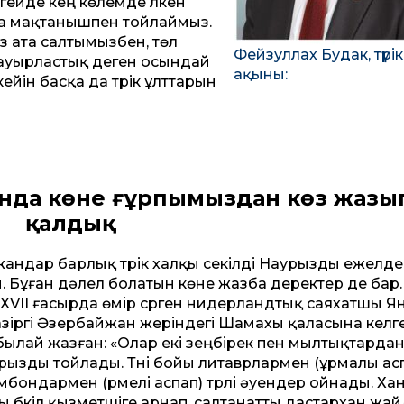
гейде кең көлемде үлкен
да мақтанышпен тойлаймыз.
із ата салтымызбен, төл
Фейзуллах Будак, түрік
бауырластық деген осындай
ақыны:
ейін басқа да түрік ұлттарын
нда көне ғұрпымыздан көз жазы
қалдық
андар барлық түрік халқы секілді Наурызды ежелд
. Бұған дәлел болатын көне жазба деректер де бар.
XVII ғасырда өмір сүрген нидерландтық саяхатшы Я
азіргі Әзербайжан жеріндегі Шамахы қаласына келг
былай жазған: «Олар екі зеңбірек пен мылтықтардан
рызды тойлады. Түні бойы литаврлармен (ұрмалы ас
бондармен (үрмелі аспап) түрлі әуендер ойнады. Ха
 бүкіл қызметшіге арнап, салтанатты дастархан жай