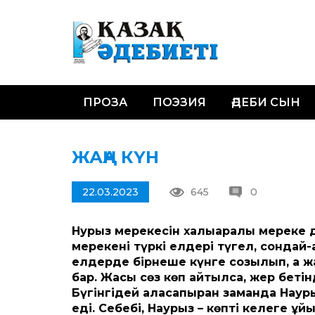
ПРОЗА
ПОЭЗИЯ
ӘДЕБИ СЫН
ЖАҢА КҮН
22.03.2023
645
0
Нурыз мерекесін халықаралық мереке 
мерекені түркі елдері түгел, сондай-
елдерде бірнеше күнге созылып, ақ жа
бар. Жақсы сөз көп айтылса, жер бетінд
Бүгінгідей аласапыран заманда Наур
еді. Себебі, Наурыз – көпті келеге ұй