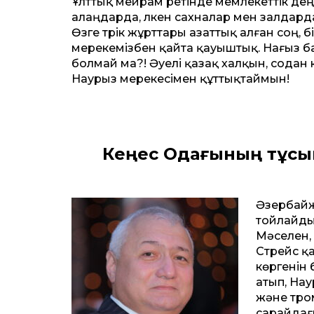
Ұлттық мейрам ретінде мемлекеттік дең
алаңдарда, үлкен сахналар мен залдар
Өзге түрік жұрттары азаттық алған соң, б
мерекемізбен қайта қауыштық. Нағыз 
болмай ма?! Әуелі қазақ халқын, содан к
Наурыз мерекесімен құттықтаймын!
Кеңес Одағының тұсы
Әзербайж
тойлайды
Мәселен, 
Стрейс қ
көргенін 
атып, Нау
және тром
сарайдағы