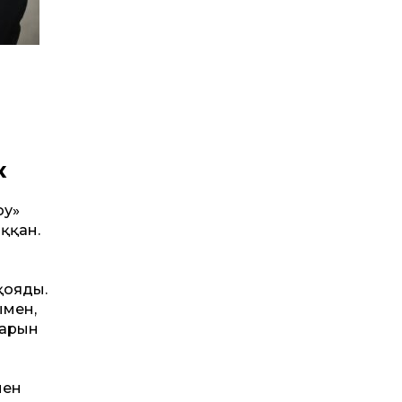
к
оу»
ыққан.
қояды.
ымен,
дарын
нен