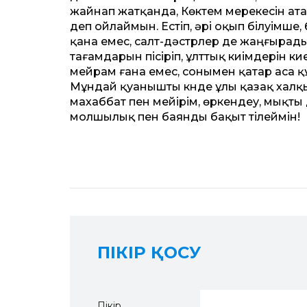
жайнап жатқанда, Көктем мерекесін ата
деп ойлаймын. Естіп, әрі оқып білуімше,
қана емес, салт-дәстүрлер де жаңғырады
тағамдарын пісіріп, ұлттық киімдерін кие
мейрам ғана емес, сонымен қатар аса 
Мұндай қуанышты күнде ұлы қазақ халқы
махаббат пен мейірім, өркендеу, мықты
молшылық пен баянды бақыт тілеймін!
ПІКІР ҚОСУ
Пікір