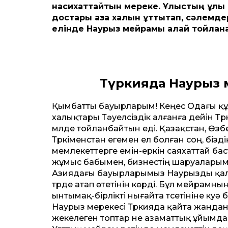
насихаттайтын мереке. Ұлыстың ұлы 
достары қазақ халқын құттықтап, сәлем
елінде Наурыз мейрамы қалай тойлан
Түркияда Наурыз 
Қымбатты бауырларым! Кеңес Одағы құла
халықтары Тәуелсіздік алғанға дейін Тү
мүлде тойланбайтын еді. Қазақстан, Өзб
Түркіменстан егемен ел болған соң, біз
мемлекеттерге емін-еркін саяхаттай бас
жұмыс бабымен, бизнестің шаруаларымен 
Азиядағы бауырларымыз Наурызды қала
түрде атап өтетінін көрді. Бұл мейрамны
ынтымақ-бірлікті нығайта түсетініне куә 
Наурыз мерекесі Түркияда қайта жандан
жекелеген топтар не азаматтық ұйымдар