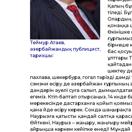
Қалың бұқ
тіледі. Б
Олардың д
қонаққа 
Өкінішке
ғұрпымыз
Теймур Атаев,
бірнеше 
әзербайжандық публицист,
бас қосу
тарихшы:
ұлттары Т
қайтадан 
шектеу де
пахлава, шекербура, гогал тәрізді дәмді
сэмэни өсіру де әзербайжан ғұрпының аж
дәндерін әуелі суға салып, дымқылдата
егеміз. Күтіп-баптап отырсаңыз, 14 күнде
мерекесінде дастарханға қойып қоямыз
қана үйде өсіру керек. Сонда шаңырақ
Наурызға қатысты қандай салтқа қарасаң
Өйткені, Наурыз – жаңару, жаңғыру мей
айрықша көркем кейіпке енеді! Мұндай 