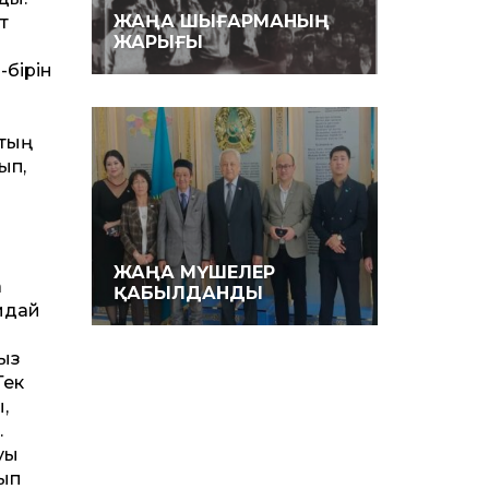
ЖАҢА ШЫҒАРМАНЫҢ
т
ЖАРЫҒЫ
-бірін
қтың
ып,
ЖАҢА МҮШЕЛЕР
а
ҚАБЫЛДАНДЫ
бидай
рыз
Тек
,
.
уы
лып