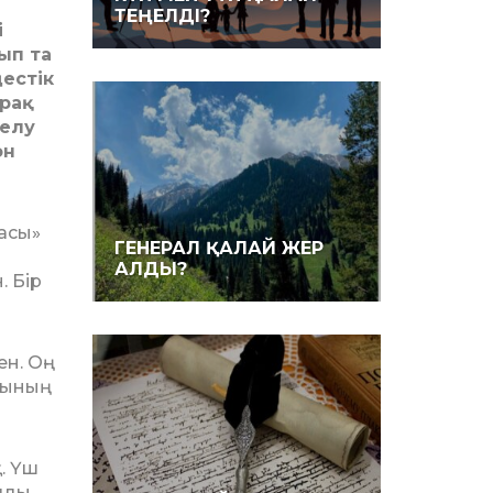
ТЕҢЕЛДІ?
і
ып та
ңестік
ірақ
елу
он
ласы»
ГЕНЕРАЛ ҚАЛАЙ ЖЕР
АЛДЫ?
. Бір
. Оң­
сының
. Үш
ылды