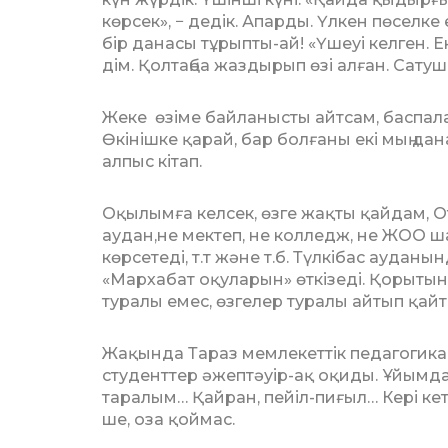
көр­сек», − дедік. Апарды. Үлкен пөселке
бір данасы тұрыпты-ай! «Үшеуі келген. Еке
дім. Қолтаңба жаздырып өзі алған. Сатуш
Жеке өзіме байланысты айтсам, баспал
Өкініш­ке қарай, бар болғаны екі мың дан
алпыс кітап.
Оқылымға келсек, өзге жақты қайдам, Оң
аудан,не мек­теп, не колледж, не ЖОО ш
көрсетеді, т.т және т.б. Түлкібас ауда
«Мархабат оқуларын» өткізеді. Қо­ры­т
туралы емес, өзгелер туралы айтып қай­т
Жақында Тараз мемлекеттік пе­дагогика 
студенттер әжеп­тәуір-ақ оқиды. Ұйым­да
таралым… Қайран, пейіл-пи­ғыл… Кері кет
ше, оза қоймас.