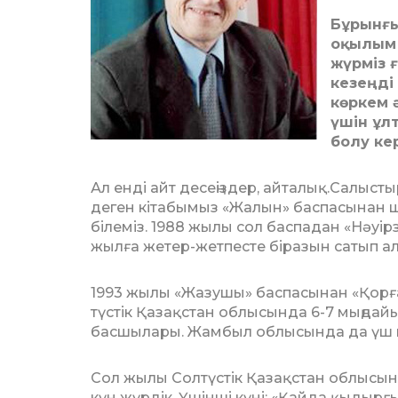
Бұрынғы
оқылым 
жүрміз ғ
кезеңді 
көркем 
үшін ұл
болу ке
Ал енді айт десеңіздер, айталық.Са­­лыст
де­ген кітабымыз «Жалын» баспасынан шы
білеміз. 1988 жы­лы сол баспадан «Нәуір
жылға жетер-жетпесте біразын сатып ал
1993 жылы «Жазушы» баспасынан «Қорған
түс­тік Қазақстан облысында 6-7 мың­дай
бас­шы­лары. Жамбыл облысында да үш мы
Сол жылы Солтүстік Қазақстан об­лысы
күн жүр­дік. Үшінші күні: «Қайда қы­дыр­ғ