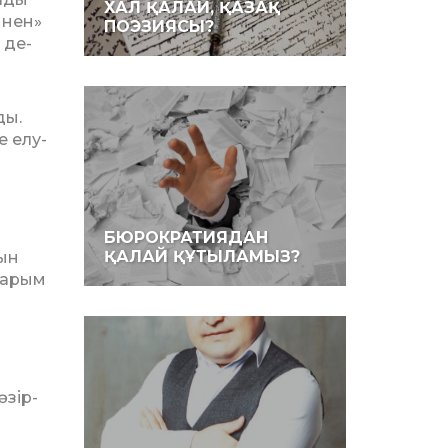
ХАЛ ҚАЛАЙ, ҚАЗАҚ
мнен»
ПОЭЗИЯСЫ?
 де­
ды.
е елу-
БЮРОКРАТИЯДАН
ҚАЛАЙ ҚҰТЫЛАМЫЗ?
йын
птарым
әзір­