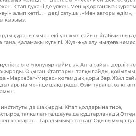
 екен. Кітап дүкені де үлкен. Менің «Қорған­сыз жүрегі
уін алып кетті», − де­ді сатушы. «Мен авторы едім», −
ы кызыңыз.
ардың сұранысымен екі-үш жыл сайын кітабым шыға
а ғана. Қаламақы күлкілі. Жүз-жүз елу мың теңге немес
түстікте өте «популярныймыз». Апта сайын дерлік не
ақы­ра­ды. Оқыған кітаптарын талқы­лай­ды, қойылым
нында «Мархабат-Ми­рас» қоғамдық қоры бар. Жыл са
ындыларына мені де шақырады. Өзім туралы, өз кіта
а­мын.
институты да шақырды. Кі­­тап қолдарына тисе,
с­тыр­са, талқылап-талдауға да құштарланады.Әттең,
кен көзқарас… Тара­лы­мыңыз тозған. Оқылымыңыз да 