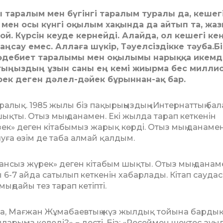
 таралым мен бүгінгі таралым туралы да, кешег
мен осы күнгі оқылым хақында да айтып та, жаз
ой. Күрсін кеуде кернейді. Алайда, ол кешегі ке
аңсау емес. Аллаға шүкір, Тәуелсіздікке тәуба.Б
әдебиет таралымы мен оқылымы нарыққа икемд
тыңыздың ұзын саны ең кемі жиырма бес милли
рек деген дәлел-дәйек бұрыннан-ақ бар.
ыралық. 1985 жылы біз па­қы­рыңыздың «Интернаттың ба
қты. Отыз мың данамен. Екі жыл­да тарап кеткенін
зек» деген кі­табымыз жарық көрді. Отыз мың да­намен
уға өзім де таба алмай қалдым.
сыз жүрек» деген кіта­бым шықты. Отыз мың данамен
ы 6-7 айда сатылып кеткенін ха­барлады. Кітап сауда
ңдайы тез тарап кетіпті.
на, Мағжан Жұмабаевтың жүз жылдық тойына бардық
ы­ларыңыз келеді?» − десті. Біз: «Ресей­мен шектес ау