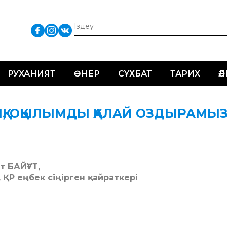
РУХАНИЯТ
ӨНЕР
СҰХБАТ
ТАРИХ
Ә
, ОҚЫЛЫМДЫ ҚАЛАЙ ОЗДЫРАМЫЗ
т БАЙҒҰТ,
 ҚР еңбек сіңірген қайраткері