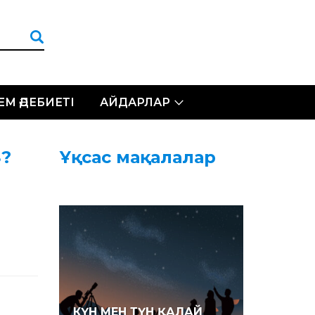
ЛЕМ ӘДЕБИЕТІ
АЙДАРЛАР
?
Ұқсас мақалалар
КҮН МЕН ТҮН ҚАЛАЙ