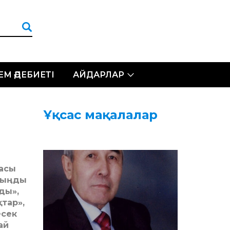
ЛЕМ ӘДЕБИЕТІ
АЙДАРЛАР
Ұқсас мақалалар
масы
ухыңды
ды»,
қтар»,
есек
ай