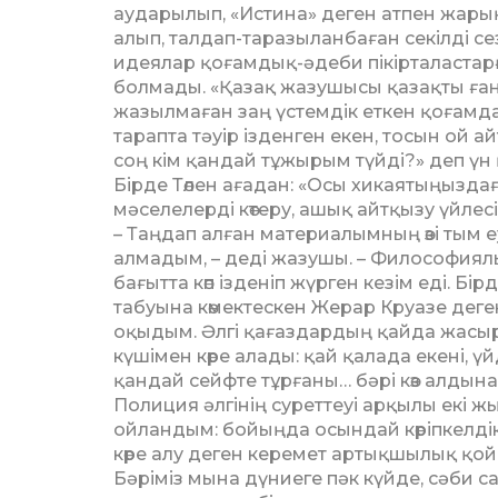
аударылып, «Истина» деген атпен жарық 
алып, талдап-таразыланбаған секілді сез
идеялар қоғамдық-әдеби пікір­таластарғ
болмады. «Қазақ жазушысы қазақты ғана
жазылмаған заң үстемдік еткен қоғам
тарапта тәуір ізденген екен, тосын ой а
соң кім қандай тұжырым түйді?» деп үн 
Бірде Төлен ағадан: «Осы хикая­тыңыз­
мәселелер­ді көтеру, ашық айтқызу үйле
– Таңдап алған материалымның өзі тым
алмадым, – деді жазушы. – Философиялы
бағытта көп ізденіп жүрген кезім еді. 
табуына көмектескен Жерар Круазе деген
оқыдым. Әлгі қағаз­дар­дың қайда жас
күшімен көре алады: қай қалада екені, үй
қандай сейфте тұрғаны… бәрі көз алдына 
Полиция әл­гінің суреттеуі арқылы екі ж
ойландым: бойыңда осындай көріпкелдік
көре алу деген керемет артықшылық қой
Бәріміз мына дүниеге пәк күйде, сәби с