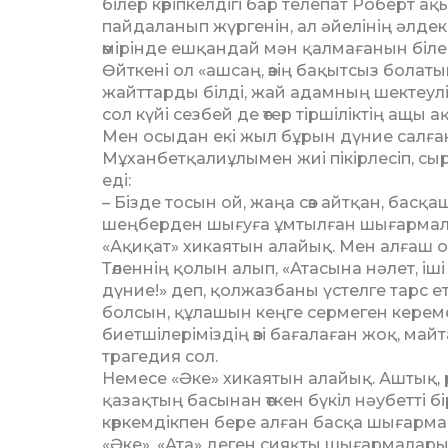
білер көріпкелдігі бар телепат Роберт
пайдаланып жүргенін, ал әйелінің әлдекі
өмірінде ешқандай мән қалмағанын біледі
Өйткені ол «ашсаң, өзің бақытсыз болатын»
жайттарды білді, жай адамның шектеулі
сол күйі сезбей де өтер тіршіліктің ащы а
Мен осыдан екі жыл бұрын дүние салған
Мұханбет­қал­и­ұлымен жиі пікірлесіп,
еді:
– Бізде тосын ой, жаңа сөз айтқан, басқ
шеңберден шығуға ұмтылған шығармалар
«Ақиқат» хикаятын алайық. Мен алғаш 
Төленнің қолын алып, «Атасына нәлет, і
дүние!» деп, қол­жаз­баны үстелге тарс е
болсын, құлашын кеңге сер­меген керем
биетшілеріміздің өзі бағалаған жоқ, ма
трагедия сол.
Немесе «Әке» хикаятын алайық. Аштық,
қазақтың басынан өткен бүкіл нәубетті 
көркемдікпен бере алған басқа шығарм
«Әке», «Ата» деген сияқты шығармалары 