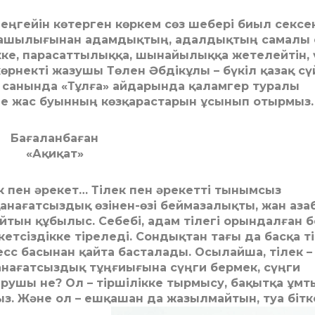
еңгейін көтерген көркем сөз шебері биыл сексе
рмашылығынан адамдықтың, адалдықтың самалы 
ке, парасаттылыққа, шынайылыққа жетелейтін, 
рнекті жазушы Төлен Әбдікұлы – бүкіл қазақ сү
гі санында «Тұлға» айдарында қаламгер туралы
е жас буынның көзқарастарын ұсынып отырмыз.
Бағаланбаған
«Ақиқат»
к пен әрекет… Тілек пен әре­кет­ті тынымсыз
қанағатсыздық өзінен-өзі беймазалықты, жан аза­
айтын құбылыс. Себебі, адам тілегі орындалған б
кетсіздікке тіреледі. Сондықтан тағы да басқа ті
есс басынан қайта басталады. Осылайша, тілек –
қанағатсыздық тұңғиығына сүң­ги бермек, сүңги
рушы не? Ол – тіршілікке тырмысу, бақытқа ұмт
з. Және ол – ешқашан да жазылмайтын, туа бітк