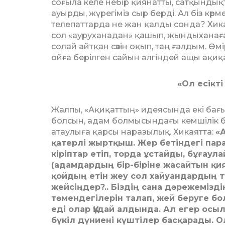
соғыла келе небір қиянатты, сатқындық
ауырды, жүрегіміз сыр берді. Ал біз көрме
телепаттарда не жан қалды сонда? Хикаят
сол «ауруханадан» қашып, жындыханаға
солай айтқан сөзін оқып, таң ғалдым. Өм
ойға берілген сайын әлгіндей ащы ақиқа
«Ол есікт
Жалпы, «Ақиқаттың» идеясында екі бағыт
болсын, адам болмысындағы кемшілік бо
атаулыға қарсы наразылық. Хикаятта:
«
қатерлі жыртқыш. Жер бетіндегі пар
кіріптар етіп, торда ұстайды, бұғаула
(адамдардың бір-біріне жасайтын қ
қойдың етін жеу сол хайуандардың т
жейсіңдер?.. Біздің сана дәрежемізді
төмендегілерін талап, жей беруге б
еді олар Құдай алдында. Ал егер осыл
бүкіл дүниені күштілер басқарады. О