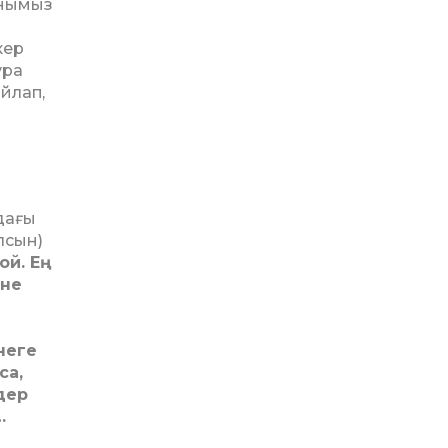
анымыз
кер
ура
ойлап,
ндағы
лсын)
ой. Ең
іне
неге
са,
дер
…