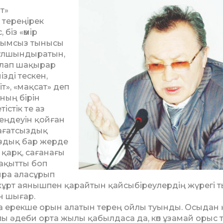
т»
 тереңірек
біз «өмір
тынымсыз тынысы
құлшын­дыра­тын,
алап шақырар
ізді тескен,
міт», «мақсат» деп
Оның бірін
істік те аз
ңмеңдеуін қойған
нағатсыздық
ыздық бар жерде
қарқ, сағанағы
ақытты боп
шыра аласұрып
ге жұрт аянышпен қарайтын қай­сы­біреулердің жүрегі 
ан шығар.
а ерекше орын алатын терең ойлы туынды. Осыдан
 әдеби орта жылы қабылдаса да, көп ұзамай орыс т