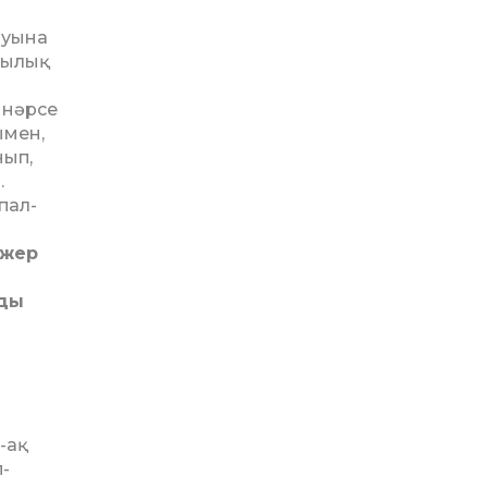
й
муына
зылық
 нәрсе
ымен,
нып,
.
пал­
 жер
йды
-ақ
п-