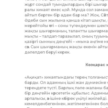
жұрт сондай туындылардың бірі шығар де
ралы хикаят емес қой. Мұнда сол заман
айтып берген бір адам бар ма? Жоқ. Сөйте
Әдеби сын жылына қанша кітап шықты,
мерейтойы өтті – соны түгендеумен шект
жақсы шығарманың, талантты шығарманы
мықты – талдап-таразылап, оның тууының 
қазіргі сынның деңгейі – «мына әңгіме 
сөз. Сын шығарманың жақсы екенін айты
дәлелдеп беруі керек.
Көзқарас
«Ақиқат» хикаятындағы терең тол­ған
барды. Ол адамның ішкі жан дүниесіне 
тереңдете түсті. Барлық пәле-жаланы басқ
бір деңгейін көрсететін құбылыс. Адамн
арпалысы, өз ішіне көбірек үңілуі жиілейд
кемелденбегенінен, жетілмегенінен бо