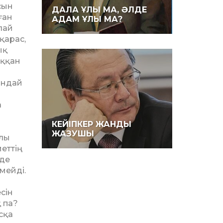
сын
ДАЛА ҰЛЫ МА, ӘЛДЕ
ған
АДАМ ҰЛЫ МА?
лай
қарас,
ық
ыққан
ондай
а
КЕЙІПКЕР ЖАНДЫ
ЖАЗУШЫ
алы
еттің
еде
мейді.
сін
 па?
сқа