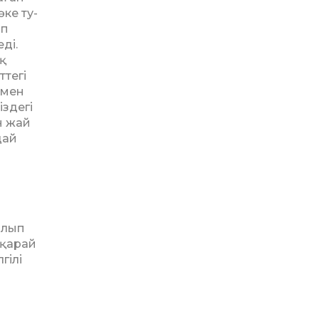
ке ту­
ап
ді.
қ
ттегі
імен
іздегі
н жай
дай
алып
 қарай
гілі