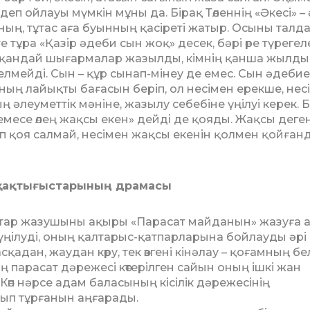
п ойлауы мүмкін мұны да. Бірақ Төленнің «Әкесі» – ә
ның, тұтас аға буынның қасіреті жатыр. Осыны талд
 тұра «Қазір әдеби сын жоқ» десек, бәрі өре түрегеле
 қандай шығармалар жазылды, кімнің қанша жылды
елмейді. Сын – құр сынап-мінеу де емес. Сын әдебие
ң лайықты бағасын беріп, ол несімен ерекше, нес
әлеуметтік мәніне, жазылу себебіне үңілуі керек. Б
немесе өлең жақсы екен» дейді де қояды. Жақсы деге
п қоя салмай, несімен жақсы екенін қолмен қойған
 қақтығыстарының драмасы
ыстар жазушыны ақыры «Парасат майданын» жазуға 
үңілуді, оның қалтарыс-қатпарларына бойлауды әрі
адан, жаудан көру, тек өзгені кінәлау – қоғамның бел
ың парасат дәрежесі көтерілген сайын оның ішкі жан
і. Көп нәрсе адам баласының кісілік дәрежесінің
лып тұрғанын аңғарады.