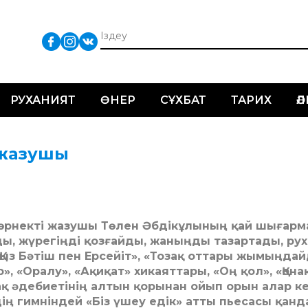
РУХАНИЯТ
ӨНЕР
СҰХБАТ
ТАРИХ
Ә
 жазушы
 көрнекті жазушы Төлен Әбдікұлының қай шығар
ы, жүрегіңді қозғайды, жаныңды тазартады, р
Қыз Бәтіш пен Ерсейіт», «Тозақ оттары жымыңдай
, «Оралу», «Ақиқат» хикаяттары, «Оң қол», «Қона
азақ әдебиетінің алтын қорынан ойып орын алар к
дің гимніндей «Біз үшеу едік» атты пьесасы қанд