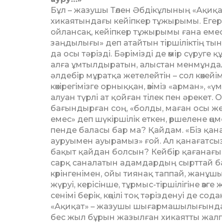
Бұл – жазушы Төлен Әбдікұлының «Ақиқа
хикаятындағы кейіпкер тұ­жы­рымы. Егер
ойлансақ, кейіп­кер тұжырымы ғана емес, 
заңдылығы» деп атайтын тір­шілік­­тің 
да осы тәрізді. Бәрімізді де өмір сүруге 
алға ұмтылдыратын, алыстан мен­мұн­д
әлдебір мұратқа же­телейтін – сол көкейім
көкірегімізге орныққан, өзіміз «арман», «ү
алуан түрлі ат қойған тілек пен әрекет. 
бағындырған соң, «болды, маған осы жет
емес» деп шүкіршілік ет­кен, өршелене ө
пен­де баласы бар ма? Қайдам. «Біз қа­
ауруымен ауырамыз» ғой. Ал қанағатс
бақыт қайдан болсын? Кейбір қағанағы 
сарқ саналатын адамдардың сырттай б
көрінгенімен, ойы тиянақ таппай, жанұ
жүруі, керісінше, тұрмыс-тіршілігіне өз
сенімі берік, көңілі тоқ тәрізденуі де сод
«Ақиқат» – жазушы шығарма­шылы­ғынд
бес жыл бұрын жазылған хикаятты жалпы