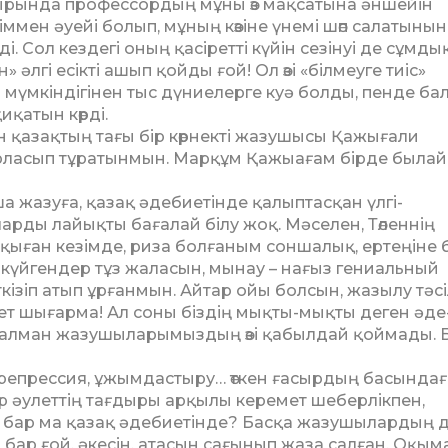
 ақырында профессордың мұны өз мақсатына әншейін
ммен әуейі болып, мұның көзіне үнемі шөп салатынын
. Сол кездегі оның қасіретті күйін сезінуі де сұмдық
 әлгі есікті ашып қойды ғой! Ол өзі «білмеуге тиіс»
 мүмкіндігінен тыс дүниелерге куә болды, пенде ба
қиқатын көрді.
 қазақтың тағы бір көрнек­ті жазушысы Қажығали
 сырласып тұра­тынмын. Марқұм Қажыағам бірде былай
аша жазуға, қазақ әдебиетінде қалыптасқан үлгі-
ды лайықты бағалай білу жоқ. Мәселен, Төленнің
оқыған кезімде, риза болғаным соншалық, ертеңіне
ші күйгендер тұз жаласын, мынау – нағыз гениальный
ткізіп атып ұрған­мын. Айтар ойы болсын, жа­зылу тәсі
ет шығарма! Ал соны біздің мықты-мықты деген әде
й­талман жазушыларымыздың өзі қа­былдай қоймады. Б
 репрессия, ұжымдастыру… өткен ғасырдың басында
бір әулеттің тағдыры арқылы керемет шеберлікпен,
а бар ма қазақ әдебиетінде? Басқа жазушылардың 
бар ғой, әкесін, атасын сағынып жаза салған. Оқым