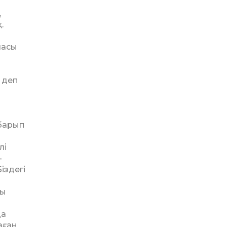
,
.
ласы
 деп
 барып
лі
­
іздегі
ғы
да
аған