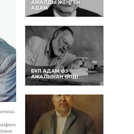
АЖАЛДЫ ЖЕҢГЕН
АДАМ
БҰЛ АДАМ ӨЗ
АЖАЛЫНАН ӨЛДІ
тыныш,
 қырық
іліне