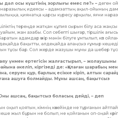
ы дәл осы күштінің зорлығы емес пе?» –
деген о
 наразылық идеясы – адамзаттың ақыл-ойының да
шылыққа, қиянатқа қарсы күресу арқылы, яғни нара
ршіліктің тереңде жатқан құпия сырын білу аса жақсы
уайым, жан азабы. Сол себепті шығар, тіршілік ағыс
 баратын адамдар өмір мәнін білуге ұмтылып, көп ойла
деқайда бақытты, әлдеқайда алаң­сыз ғұмыр кешеді
атын тұсы бар. Сол жерде жазушы мұны да шебер тұс
 баяу үнмен ертегісін жалғастырып, – жолаушыны
йына әкеліп, кіргізеді де: «Қалаған шарабың мен
а, серуен құр, барлық есікке кіріп, алтын сара
і ғана ашуға болмайды. Мұны ашсаң, бақытсыз
 Оны ашсаң, бақытсыз боласың дейді, – деп
ын оқып қоятын, кімнің көкейінде не тұрғанын айтпай
бірнеше жыл бұрын не болып, не қойғанын оп-оңай көрі