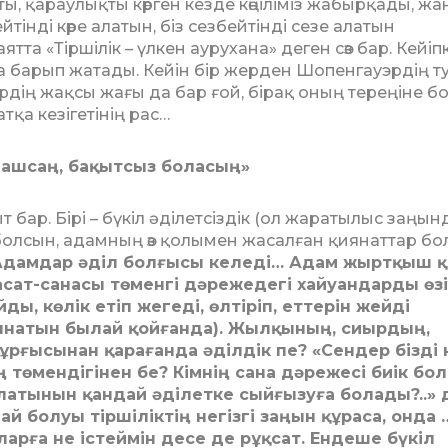
ты, қараулықты көрген кезде көңіліміз жабырқады, ж
йтінді көре алатын, біз сезбейтінді сезе алатын
та «Тіршілік – үлкен аурухана» деген сөз бар. Кейіп
 барып жатады. Кейін бір жерден Шопенгауэрдің т
ірдің жақсы жағы да бар ғой, бірақ оның тереңіне б
тқа кезігетінің рас…
і ашсаң, бақытсыз боласың»
 бар. Бірі – бүкіл әділетсіздік (ол жаратылыс заңы
лсын, адамның өз қолымен жасалған қия­нат­тар бо
Адамдар әділ бол­ғысы келеді… Адам жыртқыш қ
асат-санасы төменгі дәрежедегі хайуандарды өз
йды, көлік етіп жегеді, өлтіріп, еттерін жейді
иянатын былай қойғанда). Жылқының, сиырдың,
ұрғысынан қарағанда әділдік пе? «Сендер бізді 
ң төмендігінен бе? Кімнің сана дәрежесі биік бол
олатынын қандай әділетке сыйғызуға болады?..» 
ай болуы тіршіліктің негізгі заңын құраса, онда 
ларға не істеймін десе де рұқсат. Ендеше бүкіл