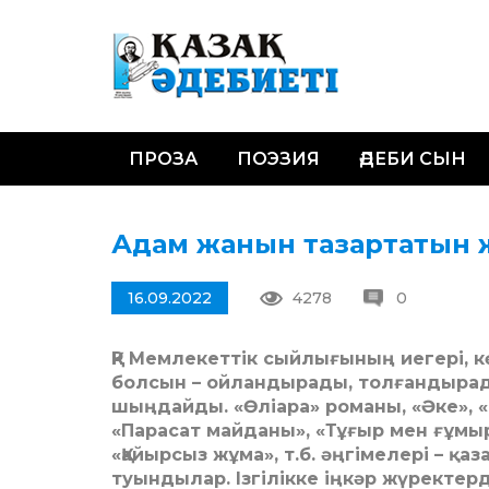
ПРОЗА
ПОЭЗИЯ
ӘДЕБИ СЫН
Адам жанын тазартатын
16.09.2022
4278
0
ҚР Мемлекеттік сыйлығының иегері,
болсын – ойландырады, толғандырад
шыңдайды. «Өліара» романы, «Әке», «
«Парасат майданы», «Тұғыр мен ғұмыр»
«Қайырсыз жұма», т.б. әңгімелері – қ
туындылар. Ізгілікке іңкәр жүректер