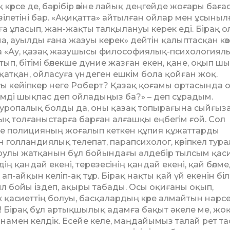
көрсе де, бәрібір өзіне лайық деңгейде жоғары баға
ілетіні бар. «Ақиқатта» айтылған ойлар мен ұсы­ныл­
а ұласып, жан-жақты тал­қылануы керек еді. Бірақ о
, ауылды ғана жазуы керек» дейтін қалыптасқан көз
да «Ау, қазақ жазушысы философиялық-психологиял
йтып, бітімі бөлекше дүние жазған екен, қане, оқып ш
қатқан, ойласуға үндеген ешкім бола қойған жоқ.
дағы кейіпкер неге Роберт? Қазақ қоғамы ортасында 
сімді шықпас деп ойладыңыз ба?» – деп сұрадым.
 еуропалық болды да, оны қазақ топырағына сыйғыз
қ толғаныстарға барған алғашқы еңбегім ғой. Сол
Бірде полицияның жоғалып кеткен құпия құжаттарды
 голландиялық телепат, парапсихолог, көріпкел тур
ырулы жатқанын бұл бойындағы әлдебір тылсым қаси
дің қандай екені, терезесінің қандай екені, қай бөлм
ап-айқын келіп-ақ тұр. Бірақ нақты қай үй екенін біл
ыл бойы іздеп, ақыры табады. Осы оқи­ға­ны оқып,
 қасиеттің болуы, басқалардың көре алмайтын нәрсе
! Бірақ бұл артықшылық адамға бақыт әкеле ме, жоқ
анамен келдік. Есейе келе, маңдайымыз талай рет та