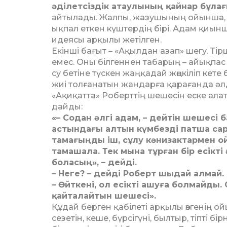
әділетсіздік атаулының қайнар бұлағ
айтылады. Жалпы, жазушының ойынша,
ықпал еткен күштердің бірі. Адам қиын
идеясы арқылы жетілген.
Екінші бағыт – «Ақылдан азап» шегу. Ті
емес. Оны білгеннен табарың – айықпас 
су бетіне түскен жаңқадай жөңкіліп кете
жиі толғанатын жандарға қарағанда әл
«Ақиқатта» Роберт­тің шешесін еске ал
дайды:
«– Содан әлгі адам, – дейтін шешесі
астындағы алтын күмбезді патша сара
тамағыңды іш, сұлу кәнизактармен ойн
тамашала. Тек мына тұрған бір есікт
боласың», – дейді.
– Неге? – дейді Роберт шыдай алмай.
– Өйткені, ол есікті ашуға болмайды.
қайталайтын шешесі».
Құдай берген қабілеті арқылы өзгенің ой
сезетін, кеше, бүрсігүні, былтыр, тіпті 