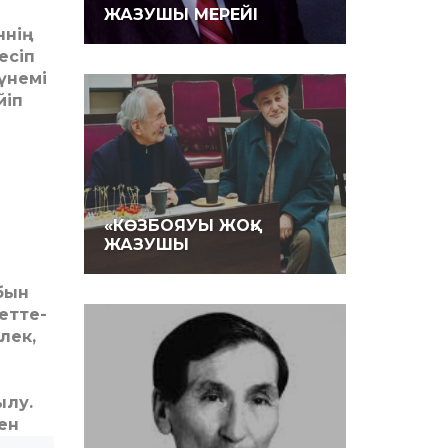
ЖАЗУШЫ МЕРЕЙІ
ннің
есіп
үнемі
йіп
«КӨЗБОЯУЫ ЖОҚ»
ЖАЗУШЫ
бын
етте-
лек,
ылу.
ен