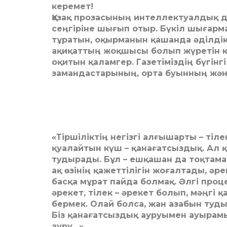
керемет!
Қазақ прозасының интеллектуалдық д
сеңгіріне шығып отыр. Бүкіл шыға
тұратын, оқырманын қашанда әділдік
ақиқаттың жоқшысы болып жүретін кө
оқитын қаламгер. Газетіміздің бүгін
замандастарының, орта буынның жән
«Тіршіліктің негізгі алғышарты – тіле
қуалайтын күш – қана­ғатсыздық. Ал 
тудырады. Бұл – ешқашан да тоқ­та­м
ақ өзінің қажеттілігін жоғалтады, әре
басқа мұрат пайда болмақ. Әлгі проц
әрекет, тілек – әрекет болып, мәңгі 
бермек. Олай болса, жан азабын туды
Біз қанағатсыздық ауруымен ауырамы
ауру…»