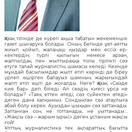
азақ тілінде де күреп ақша табатын жекеменшік
газет шығаруға болады. Оның бетінде ұят-аятты
Қ
жиып қойып, жалаңаш қыздар мен ессіз ер­
кектердің түрлі қылығын немесе арзан,
жалтылдақ пен жылтыраққа толы тірлікті сөз
етуге талай журна­лис­тің шамасы келеді. Кезінде
мұн­дай басылымдар жылт етіп көрінді де біреу
үрлеп өшірген балауыз шамның жарығындай
жалп етіп өшті де жоғал­ды. Неге? Қазақ «Сөзде
кие бар» деп бі­леді. Ал сөздің киесі ұрса не
болады? «Таяқ еттен өтеді, сөз сүйектен өте­ді»
деген дана халқымыз. Сон­дық­тан сөз атаулыға
абай болу керек. Ауыз­дан шыққан сөз заттанады.
Зат­танған соң не тоттанады, не уыттанады…
«Жақсы сөз – жарым ырыс» де­­ген ұстаным жақсы
ғой!
Ұлттық журналистика тек ақпа­рат­тық бағытта