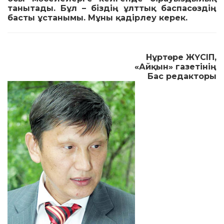
танытады. Бұл – біздің ұлттық баспасөздің
басты ұстанымы. Мұны қадірлеу керек.
Нұртөре ЖҮСІП,
«Айқын» газетінің
Бас редакторы