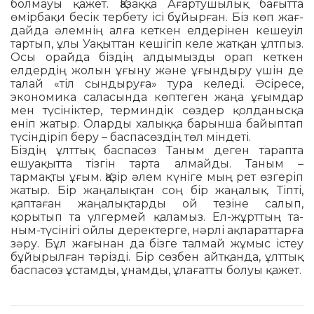
болмауы қажет. Қа­зақ­қа Ағартушылық бағытта
өмір­бақи бесік тербету ісі бұйырған. Біз көп жағ­
дайда әлемнің алға кеткен ел­дерінен кешеуіл
тартып, ұлы Уақыттан кешігіп келе жатқан ұлтпыз.
Осы орайда біздің алдымызды орап кеткен
елдердің жолын ұғыну және ұғын­дыру үшін де
талай «тіл сындыру­ға» тура келеді. Әсіресе,
экономика са­ла­сында көптеген жаңа ұғымдар
мен түсініктер, терминдік сөздер қол­да­нысқа
еніп жатыр. Оларды халыққа барынша байыптап
түсіндіріп беру – баспасөздің төл міндеті.
Біздің ұлттық баспасөз Таным де­ген тарапта
ешуақытта тізгін тарта алмайды. Таным –
тармақты ұғым. Қа­зір әлем күніге мың рет өзгеріп
жа­тыр. Бір жаңалықтан соң бір жаңалық. Тіпті,
қаптаған жаңа­лық­тар­ды ой тезіне салып,
қорытып та үл­гермей қаламыз. Ел-жұрттың та­
ным-түсінігі ойлы деректерге, нәрлі ақ­параттарға
зәру. Бұл жағынан да біз­ге талмай жұмыс істеу
бұйырылған тә­різді. Бір сөзбен айтқанда, ұлттық
бас­пасөз ұстамды, ұнамды, ұлағатты болуы қажет.