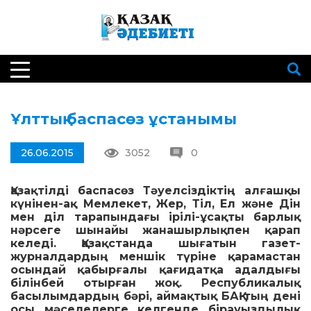
Ұлттық баспасөз ұстанымы
26.06.2015
3052
0
Қазақтілді баспасөз Тәуел­сіз­діктің алғашқы
күнінен-ақ Мемлекет, Жер, Тіл, Ел және Дін
мен діл тара­пын­дағы ірілі-ұсақты барлық
нәрсеге шынайы жанашыр­лықпен қарап
келеді. Қазақстанда шығатын газет-
журналдардың меншік түріне қарамастан
осындай қабырғалы қағидатқа адалдығы
білінбей отырған жоқ. Республикалық
басылымдардың бәрі, аймақтық БАҚ-тың дені
осы мәселелерге келгенде бірауыздылық