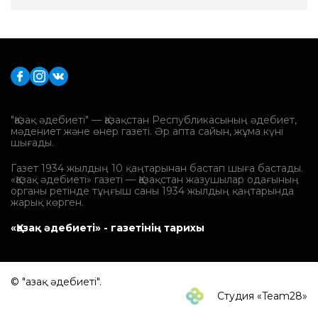
"Қазақ әдебиеті" — Қазақстан Республикасының әдебиет,
мәдениет және өнер газеті. Әр апта сайын, жұма күні
шығады.
Газет 1934 жылдың 10 қаңтарынан бастап шыға бастады.
«Қазақ әдебиеті» газеті — Қазақстан жазушылар одағының
органы ретінде тұңғыш саны 1934 жылдың қаңтарында
жарық көрген.
«Қазақ әдебиеті» - газетінің тарихы
© "Қазақ әдебиеті".
Студия «Team28»