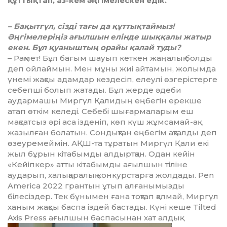
құттықтап, аз-кем әңгімелескен едік.
– Бақытгүл, сізді тағы да құттықтаймыз!
Әңгімелеріңіз ағылшын елінде шыққалы жатыр
екен. Бұл қуаныштың орайы қалай туды?
– Рақмет! Бұл бағым шауып кеткен жаңалық болды
деп ойлаймын. Мен мұны жиі айтамын, жолымда
үнемі жақсы адамдар кездесіп, елеулі өзгерістерге
себепші болып жатады. Бұл жерде әдеби
аудармашы Миргүл Қалидың еңбегін ерекше
атап өткім келеді. Себебі шығармаларым еш
мақсатсыз әрі аса ізденіп, көп күш жұмсамай-ақ
жазылған болатын. Сондықтан еңбегім ақталды деп
өзеуремеймін. АҚШ-та тұратын Миргүл Қали екі
жыл бұрын кітабымды алдыртқан. Одан кейін
«Кейіпкер» атты кітабымды ағылшын тіліне
аударып, халықаралық конкурстарға жолдады. Pen
America 2022 грантын ұтып алғанымызды
білесіздер. Тек бұнымен ғана тоқтап қалмай, Миргүл
ханым жақсы баспа іздей бастады. Күні кеше Tilted
Axis Press ағылшын баспасынан хат алдық.