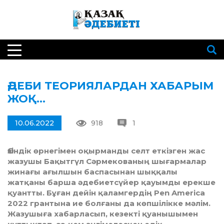
ӘДЕБИ ТЕОРИЯЛАРДАН ХАБАРЫМ
ЖОҚ…
10.06.2022
918
1
Өзіндік өрнегімен оқырманды селт еткізген жас
жазушы Бақытгүл Сәрмекованың шығармалар
жинағы ағылшын баспасынан шыққалы
жатқаны барша әдебиетсүйер қауымды ерекше
қуантты. Бұған дейін қаламгердің Pen America
2022 грантына ие болғаны да көпшілікке мәлім.
Жазушыға хабарласып, кезекті қуанышымен