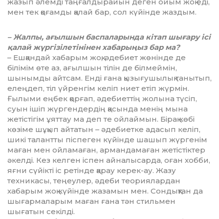
жазып әлемді таңғалдырайын деген ойым жоқ еді,
мен тек қоғамды қалай бар, сол күйінде жаздым.
– Жалпы, ағылшын баспаларында кітап шығару ісі
қалай жүргізілетінінен хабарыңыз бар ма?
– Ешқандай хабарым жоқ, әдебиет жөнінде де
білімім өте аз, ағылшын тілін де білмеймін,
шынымды айтсам. Енді ғана қызығушылық танытып,
елеңдеп, тіл үйренгім келіп ниет етіп жүрмін.
Ғылыми еңбек қорғап, әдебиеттің жолына түсіп,
суын ішіп жүргендердің қасында менің мына
жетістігім ұяттау ма деп те ойлаймын. Бірақ көбі
көзіме шұқып айтатын – әдебиетке адасып келіп,
шикі талантты піспеген күйінде шашып жүргенім
маған мен ойламаған, армандамаған жетістіктер
әкелді. Кез келген іспен айналысарда, оған хобби,
яғни сүйікті іс ретінде қарау керек-ау. Жазу
техникасы, теңеулер, әдеби теориялардан
хабарым жоқ күйінде жазамын мен. Сондықтан да
шығармаларым маған ғана тән стильмен
шығатын секілді.