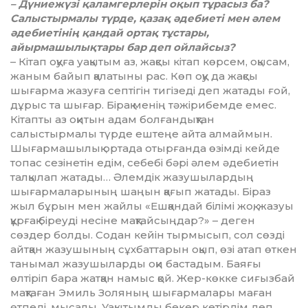
– Дүниежүзі қаламгерлерін оқып тұрасыз ба?
Салыстырмалы түрде, қазақ әдебиеті мен әлем
әдебиетінің қандай ортақ тұстары,
айырмашылықтары бар деп ойлайсыз?
– Кітап оқуға уақытым аз, жақсы кітап көрсем, оқысам,
жаным байып қалатыны рас. Көп оқу да жақсы
шығарма жазуға септігін тигізеді деп жатады ғой,
дұрыс та шығар. Бірақ менің тәжірибемде емес.
Кітапты аз оқитын адам болғандықтан
салыстырмалы түрде ештеңе айта алмаймын.
Шығармашылық ортада отырғанда өзімді кейде
топас сезінетін едім, себебі бәрі әлем әдебие­тін
талқылап жатады… Әлемдік жазушылардың
шығармаларының шаңын қағып жатады. Біраз
жыл бұрын мен жайлы «Ешқандай білімі жоқ, жазуы
құрғақ біреуді несіне мақтайсыңдар?» – деген
сөздер болды. Содан кейін тырмысып, сол сөзді
айтқан жазушының сұхбаттарын оқып, өзі атап өткен
танымал жазушыларды оқи бастадым. Баяғы
өлтіріп бара жатқан намыс қой. Жер-көкке сиғызбай
мақтаған Эмиль Золяның шығармалары маған
өтпеді, мысалы. Уақытымды бекер кетірдім деп