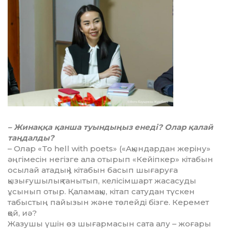
– Жинаққа қанша туындыңыз енеді? Олар қалай
таңдалды?
– Олар «To hell with poets» («Ақындардан жеріну»
әңгімесін негізге ала отырып «Кейіпкер» кітабын
осылай атадық ) кітабын басып шығаруға
қызығушылық танытып, келісімшарт жасасуды
ұсынып отыр. Қаламақы, кітап сатудан түскен
табыстың пайызын және төлейді бізге. Керемет
қой, иә?
Жазушы үшін өз шығармасын сата алу – жоғары