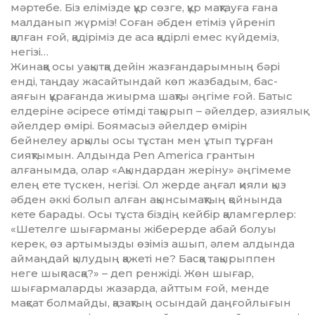
мәртебе. Біз елімізде құр сөзге, құр мақтауға ғана
малданып жүрміз! Соған әбден етіміз үйреніп
қалған ғой, қадіріміз де аса қадірлі емес күйдеміз,
негізі…
Жинаққа осы уақытқа дейін жазғандарымның бәрі
енді, таңдау жасайтындай көп жазбадым, бас-
аяғын құрағанда жиырма шақты әңгіме ғой. Батыс
елдеріне әсіресе өтімді тақырып – әйелдер, азиялық
әйел­дер өмірі. Боямасыз әйелдер өмірін
бейнелеу арқылы осы тұстан мен ұтып тұрған
сияқтымын. Алдында Pen America грантын
алғанымда, олар «Ақындардан жеріну» әңгімеме
елең ете түскен, негізі. Ол жерде аңғал қияли қыз
әбден әккі болып алған ақынсымақтың қойнында
кете барады. Осы тұста біздің кейбір қаламгерлер:
«Шетелге шығарманы жіберерде абай болуы
керек, өз артымызды өзіміз ашып, әлем алдында
аймаңдай қылудың қажеті не? Басқа тақырыппен
неге шықпасқа?» – деп ренжіді. Жөн шығар,
шығармаларды жазарда, айттым ғой, менде
мақсат болмайды, қазақтың осындай даңғойлығын