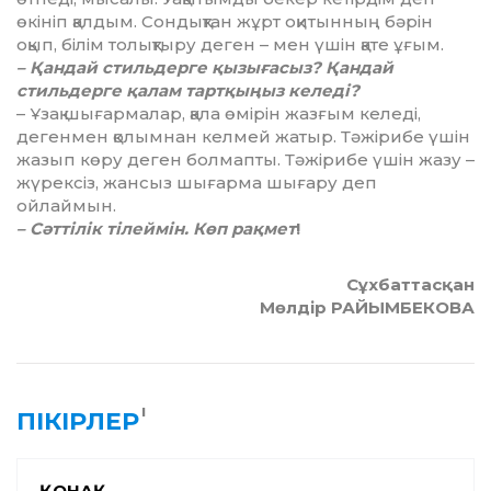
өкініп қалдым. Сондықтан жұрт оқитынның бәрін
оқып, білім толықтыру деген – мен үшін қате ұғым.
– Қандай стильдерге қызығасыз? Қандай
стильдерге қалам тартқыңыз келеді?
– Ұзақ шығармалар, қала өмірін жазғым келеді,
дегенмен қолымнан келмей жатыр. Тәжірибе үшін
жазып көру деген болмапты. Тәжірибе үшін жазу –
жүрексіз, жансыз шығарма шығару деп
ойлаймын.
– Сәттілік тілеймін. Көп рақмет
!
Сұхбаттасқан
Мөлдір РАЙЫМБЕКОВА
1
ПІКІРЛЕР
ҚОНАҚ