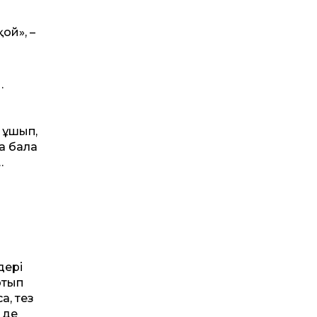
ой», –
.
 ұшып,
а бала
…
дері
ртып
а, тез
 де