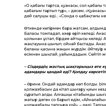
«Оң қабағың тартса, қуанасың, сол қабағың
қабағым тартып тұр», – десем, «Қуанасың»
дей салушы еді… «Сонда оң қабақтағы нер
Өткенде көпірмен бара жатсам, алдымда
Баласы томпаңдап, әзер еріп келеді. Ан
қолынан ұстап, бірдеңе айтқысы келеді. 
жақтауына шығып, ойнай бастады. Анасы
баланың қасына жақын жүрдім. Әйтеуір к
есімнен шықпай, уайымдадым. Сөйтіп жүр
– Сіздердің жастық шақтарыңыз өте күр
адамдары қандай еді? Қолдау көрсеті
– Әрине. Ондай адамдар көп болды. Ылғ
қолжазбасын да кітап шығару қиын кезде
сұратып алды. Алғашқы кітабымды шығ
жатыр деген соң барып едім, «Айналайын, 
қолжазбаңды тапсыра ғой», – деді. Тапсы