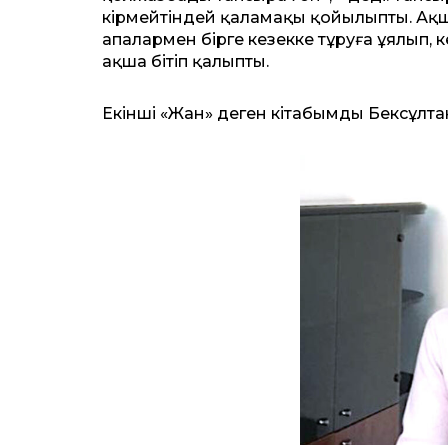
кірмейтіндей қаламақы қойылыпты. Ақш
апалармен бірге кезекке тұруға ұялып, 
ақша бітіп қалыпты.
Екінші «Жан» деген кітабымды Бексұлта