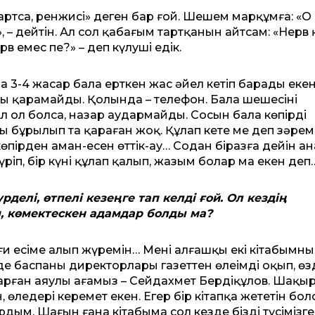
 тартса, ренжисің» деген бар ғой. Шешем марқұмға: «Оң
, – дейтін. Ал сол қабағым тартқанын айтсам: «Нерв қ
в емес пе?» – деп күлуші едік.
 3-4 жасар бала ерткен жас әйел кетіп барады екен
асы қарамайды. Қолында – телефон. Бала шешесінің
Ал ол болса, назар аудармайды. Сосын бала көпірдің
 бұрылып та қараған жоқ. Құлап кете ме деп зәрем
өпірден аман-есен өттік-ау… Содан біразға дейін ан
іп, бір күні құлап қалып, жазым болар ма екен деп
делі, өтпелі кезеңге тап келді ғой. Ол кездің
п, көмектескен адамдар болды ма?
и есіме алып жүремін… Менің алғашқы екі кітабымның
 баспаның директорлары газеттен өлеңімді оқып, өз
арған аяулы ағамыз – Сейдахмет Бердіқұлов. Шақы
өлеңдерің керемет екен. Егер бір кітапқа жететін болс
рдым. Шағын ғана кітабыма сол кезде біздің түсімізге