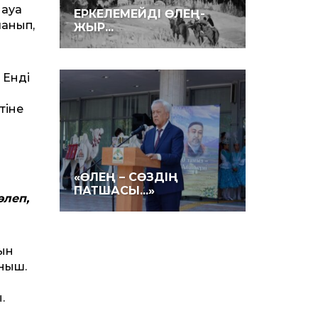
 ауа
ЕРКЕЛЕМЕЙДІ ӨЛЕҢ-
ланып,
ЖЫР...
 Енді
тіне
«ӨЛЕҢ – СӨЗДІҢ
ПАТШАСЫ...»
өлеп,
тын
аныш.
.