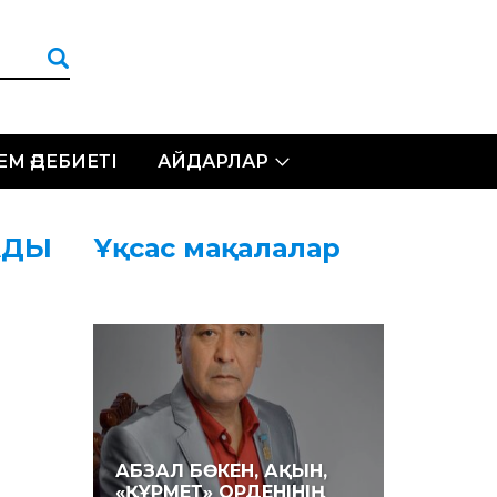
ЛЕМ ӘДЕБИЕТІ
АЙДАРЛАР
АДЫ
Ұқсас мақалалар
АБЗАЛ БӨКЕН, АҚЫН,
«ҚҰРМЕТ» ОРДЕНІНІҢ