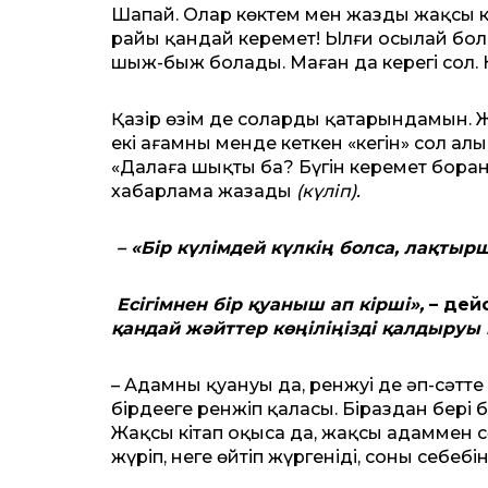
Шапай. Олар көктем мен жазды жақсы көр
райы қандай керемет! Ылғи осылай болып
шыж-быж болады. Маған да керегі сол. К
Қазір өзім де солардың қатарындамын. 
екі ағамның менде кеткен «кегін» сол а
«Далаға шықтың ба? Бүгін керемет боран со
хабарлама жазады
(күліп).
– «Бір күлімдей күлкің болса, лақтыр
Есігімнен бір қуаныш ап кірші»,
– дей
қандай жәйттер көңіліңізді қалдыруы
– Адамның қуануы да, ренжуі де әп-сәтт
бірдеңеге ренжіп қаласың. Біраздан бері
Жақсы кітап оқысаң да, жақсы адаммен с
жүріп, неге өйтіп жүргеніңді, соның себеб