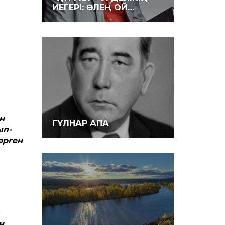
ИЕГЕРІ: ӨЛЕҢ ОЙ…
н
ГҮЛНАР АПА
ып-
өрген
н