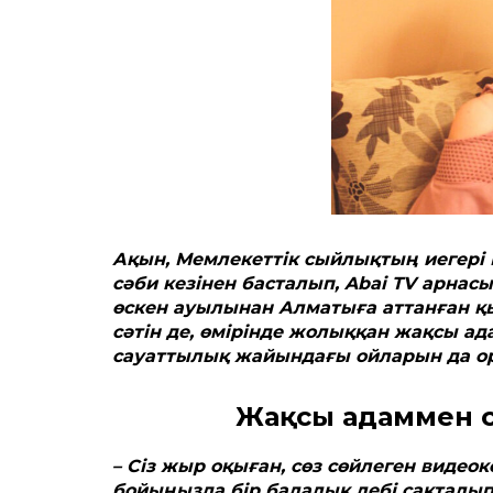
Ақын, Мемлекеттік сыйлықтың иегері 
сәби кезінен басталып, Abai TV арнас
өскен ауылынан Алматыға аттанған қ
сәтін де, өмірінде жолыққан жақсы ад
сауаттылық жайындағы ойларын да ор
Жақсы адаммен с
– Сіз жыр оқыған, сөз сөйлеген видеок
бойыңызда бір балалық лебі сақталы