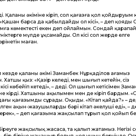
і. Қаланың әкіміне кіріп, сол қағазға қол қойдыруым 
«Қашан барсаң да қабылдайды ол кісі», – деп қояды 
дамға көмектесті екен деп ойлаймын. Сондай қарапа
ніктерге мүлде ұқсамайды. Ол кісі сол жерде елге
рінетін маған.
л кезде қаланың әкімі Заманбек Нұрқаділов ағамыз
ен. Хатшы қыз: «Қазір келеді, мен шығып кетейін, сіз
кісі көбейіп кетеді», – деді. Ол шығып кетісімен Зам
тіне кірді. Хатшының ақылымен мен де кіріп бардым. 
ағы қағазымды сұрады. Оқыды. «Кітап қайда?» – де
лген ақын-жазушылардың бәрі кітап әкелуші еді», – д
керек», – деп қағазыма жақсылап тұрып қол қойып бе
іреуге жақсылық жасаса, таң қалып жатамыз. Негізі 
 бір-біріне жанашыр болып, қол ұшын беруінде. Ос