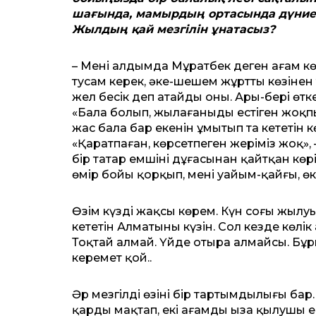
шағында, мамырдың ортасында дүниег
Жылдың қай мезгілін ұнатасыз?
– Менің алдымда Мұратбек деген ағам көз
тусам керек, әке-шешем жұрттың көзінен 
жел бесік деп атайды оны. Ары-бері өтке
«Бала болып, жылағаныңды естіген жоқп
жас бала бар екенін ұмытып та кететін
«Қаратпаған, көрсетпеген жеріміз жоқ»,
бір татар емшінің дұғасынан қайтқан кө
өмір бойы қорқып, мені уайым-қайғы, ө
Өзім күзді жақсы көрем. Күн соңғы жыл­
кететін Алматының күзін. Сол кезде көл
Тоқтай алмай. Үйде отыра алмайсың. Бұры
керемет қой..
Әр мезгілдің өзінің бір тартымдылығы б
қарды мақтап, екі ағамды ыза қылушы е