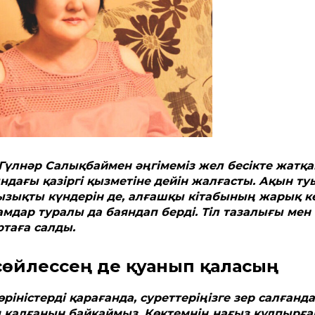
Гүлнәр Салықбаймен әңгімеміз жел бесікте жатқа
ындағы қазіргі қызметіне дейін жалғасты. Ақын ту
ызықты күндерін де, алғашқы кітабының жарық к
амдар туралы да баяндап берді. Тіл тазалығы мен
таға салды.
өйлессең де қуанып қаласың
өріністерді қарағанда, суреттеріңізге зер салғанда
п қалғанын байқаймыз. Көктемнің нағыз құлпырға