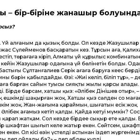
– бір-біріне жанашыр болуынд
рсыз?
ой. Үй алғаным да қызық болды. Ол кезде Жазушылар
жас Сүлейменов басқаратын кез. Тұрсын аға, Қалиха
стіп, төрағаға кіріп, Алматы үй құрылыс комбинаты
 кейін Жазушылар одағына үй бөлінетін болды. Ода
астығы Сұлтанғалиев Серік ағаға баруға кеңес берді
ың бәрін қабылдайды. Өзі: «Жиі келіп, біліп тұр», – д
ік аға барған сайын туысың сияқты жылы қарсы алады. 
 Бірде барсам, хатшы қыз: «Әлібек Дінішев отыр», – 
ақ ешкімді шақырған жоқ. Хатшы қыз сәлден соң маға
те ешкім жоқ. Жан-жағыма қараймын, шығатын есік жоқ
 Әлібек ағамыз кетіп қалды. Қайда кетуі мүмкін? Со
ын қарап жатқам. Сол кезде бірдеңе сықыр ете қалды. Е
бір шкафтан шығып келе жатыр екен. Сөйтсем, шкафтың
кен. Ол кісі өзін үстелдің астынан іздеп жүргенімді
ды деп ойладың ба?» – деп әбден күлді.