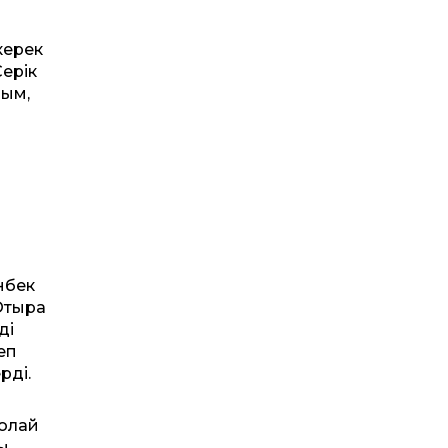
керек
Серік
йым,
анбек
«Отыра
ді
еп
рді.
солай
ы