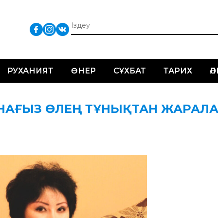
РУХАНИЯТ
ӨНЕР
СҰХБАТ
ТАРИХ
Ә
н: НАҒЫЗ ӨЛЕҢ ТҰНЫҚТАН ЖАРАЛ