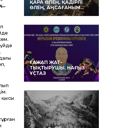
ҚАРА ӨЛЕҢ, ҚАДІРЛІ
қ…
ӨЛЕҢ, АҢСАҒАНЫМ...
ып
ейде
кем.
 үйде
.
ндағы
ҒАЖАП ЖАТ­
п,
ТЫҚТЫРУШЫ. НАҒЫЗ
ҰСТАЗ
олып
ім.
ң қысы
тұрған
н