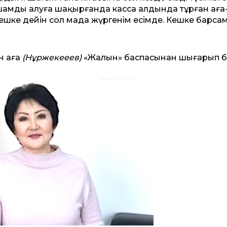
амды алуға шақырғанда касса алдында тұрған аға
кешке дейін сол маңда жүргенім есімде. Кешке барсам
н аға
(Нұржекееев)
«Жалын» баспасынан шығарып б