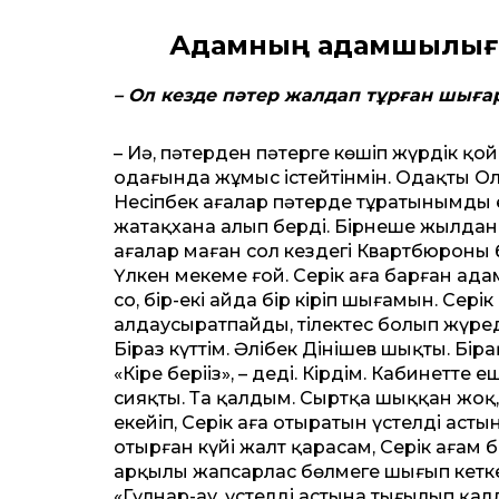
Адамның адамшылығы 
– Ол кезде пәтер жалдап тұрған шыға
– Иә, пәтерден пәтерге көшіп жүрдік қ
одағында жұмыс істейтінмін. Одақты Ол
Несіпбек ағалар пәтерде тұратынымды е
жатақхана алып берді. Бірнеше жылдан
ағалар маған сол кездегі Квартбюроның б
Үлкен мекеме ғой. Серік аға барған адамн
соң, бір-екі айда бір кіріп шығамын. Сер
алдаусыратпайды, тілектес болып жүреді.
Біраз күттім. Әлібек Дінішев шықты. Бір
«Кіре беріңіз», – деді. Кірдім. Кабинет
сияқты. Таң қалдым. Сыртқа шыққан жоқ,
еңкейіп, Серік аға отыратын үстелдің аст
отырған күйі жалт қарасам, Серік ағам 
арқылы жапсарлас бөлмеге шығып кеткен е
«Гүлнар-ау, үстелдің астына тығылып қал