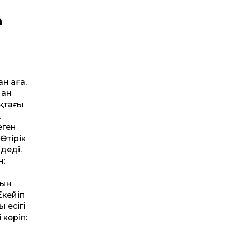
а
н аға,
нан
қтағы
.
еген
Өтірік
деді.
н:
сын
ңкейіп
 есігі
 көріп: