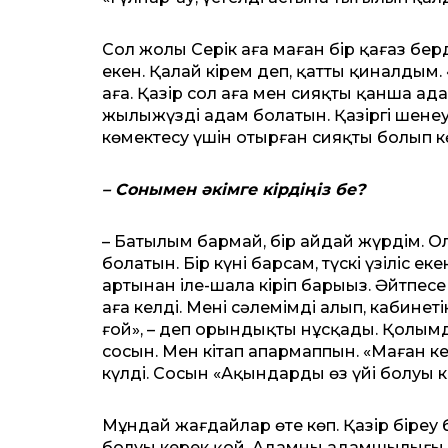
Сол жолы Серік аға маған бір қағаз берд
екен. Қалай кірем деп, қатты қиналдым. 
аға. Қазір сол аға мен сияқты қанша а
жылыжүзді адам болатын. Қазіргі шенеу
көмектесу үшін отырған сияқты болып кө
– Сонымен әкімге кірдіңіз бе?
– Батылым бармай, бір айдай жүрдім. О
болатын. Бір күні барсам, түскі үзіліс ек
артынан іле-шала кіріп барыңыз. Әйтпесе 
аға келді. Менің сәлемімді алып, кабине
ғой», – деп орындықты нұсқады. Қолымд
сосын. Мен кітап апармаппын. «Маған ке
күлді. Сосын «Ақындардың өз үйі болуы 
Мұндай жағдайлар өте көп. Қазір біреу б
болуы керек қой. Адамның адамшылығы –