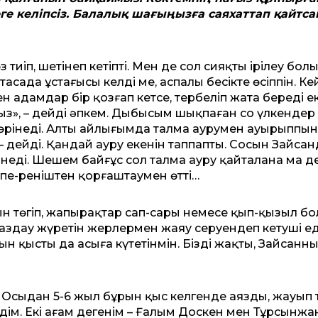
е келіпсіз. Балалық шағыңызға саяхаттап қайтса
 тиіп, шетінеп кетіпті. Мен де сол сияқты ірілеу бол
тасада ұстағысы келді ме, аспалы бесікте өсіппін. К
н адамдар бір қозғап кет­се, тербеліп жата береді е
ыз», – дейді әпкем. Дыбысым шықпаған соң үлкендер
 көрінеді. Алты айлығымда талма аурумен ауырыппын
 – дейді. Қандай ауру екенін таппапты. Сосын Зайса
рінеді. Шешем байғұс сол талма ауру қайталана ма де
кпе-реніштен қорғаштаумен өтті…
уын төгіп, жапырақтар сап-сары немесе қып-қызыл б
ік аздау жүретін жерлермен жаяу серуендеп кетуші ед
н қысты да асыға күтетінмін. Біздің жақтың, Зайсанны
ар. Осыдан 5-6 жыл бұрын қыс келгенде аязды, жауып 
дім. Екі ағам дегенім – Ғалым Доскен мен Тұрсынжа