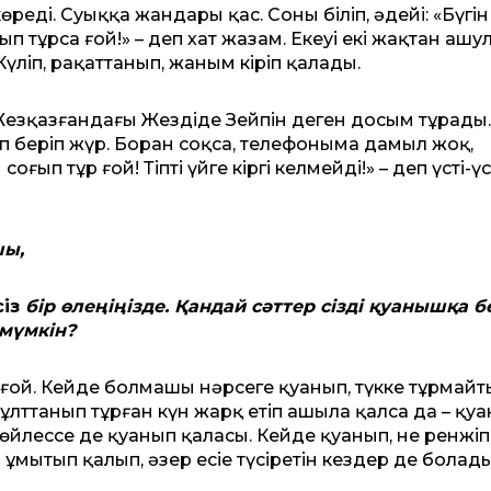
еді. Суыққа жандары қас. Соны біліп, әдейі: «Бүгін
 тұрса ғой!» – деп хат жазам. Екеуі екі жақтан ашу
үліп, рақаттанып, жаным кіріп қалады.
Жезқазғандағы Жездіде Зейпін деген досым тұрады.
лып беріп жүр. Боран соқса, телефоныма дамыл жоқ,
ғып тұр ғой! Тіпті үйге кіргің келмейді!» – деп үсті-үс
шы,
сіз
бір өлеңіңізде. Қандай сәттер сізді қуанышқа б
 мүмкін?
е ғой. Кейде болмашы нәрсеге қуанып, түкке тұрмай
 бұлттанып тұрған күн жарқ етіп ашыла қалса да – қу
өйлессең де қуанып қаласың. Кейде қуанып, не ренжіп
ін ұмытып қалып, әзер есіңе түсіретін кездер де болады