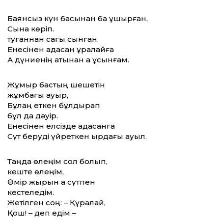
Баянсыз күн басынан бақ ұшырған,
Сынақ көріп.
туғаннан сағы сынған.
Енесінен адасқан құралайға
Ақ дүниенің атынан ақ ұсынғам.
Жұмыр бастың шешетін
жұмбағы ауыр,
Бұлаң еткен бұлдырап
бұл да дәуір.
Енесінен елсізде адасқанға
Сүт беруді үйреткен қырдағы ауыл.
Таңда өлеңім сол болып,
кеште өлеңім,
Өмір жырын ақ сүтпен
кестеледім.
Жетілген соң: – Құралай,
Қош! – деп едім –