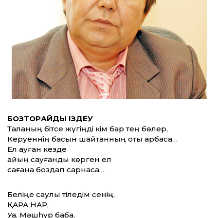
БОЗТОРҒАЙДЫ ІЗДЕУ
Талқаның бітсе жүгіңді кім бар тең бөлер,
Керуеннің басын шайтанның оты арбаса…
Ел ауған кезде
қайың сауғанды көрген ел
сағана боздап сарнаса…
Беліңе саулық тіледім сенің,
ҚАРА НАР,
Уа, Мәшһүр баба,