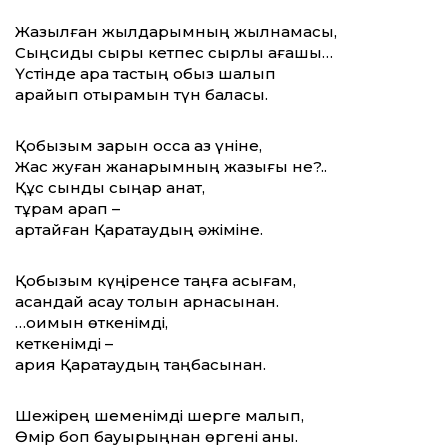
Жазылған жылдарымның жылнамасы,
Сыңсиды сыры кетпес сырлы ағашы…
Үстінде қара тастың қобыз шалып
қарайып отырамын түн баласы.
Қобызым зарын қосса қаз үніне,
Жас жуған жанарымның жазығы не?..
Құс сынды сыңар қанат,
тұрам қарап –
қартайған Қаратаудың әжіміне.
Қобызым күңіренсе таңға асығам,
асқандай асау толқын арнасынан.
…оқимын өткенімді,
кеткенімді –
қария Қаратаудың таңбасынан.
Шежірең шеменімді шерге малып,
Өмір боп бауырыңнан өргені анық.