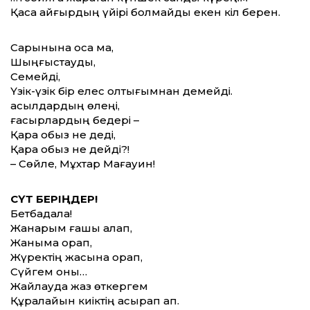
Қасқа айғырдың үйірі болмайды екен кіл берен.
Сарынына қоса ма,
Шыңғыстауды,
Семейді,
Үзік-үзік бір елес қолтығымнан демейді.
асылдардың өлеңі,
ғасырлардың бедері –
Қара қобыз не деді,
Қара қобыз не дейді?!
– Сөйле, Мұхтар Мағауин!
СҮТ БЕРІҢДЕР!
Бетбақдала!
Жанарым ғашық алап,
Жаныма орап,
Жүректің жасына орап,
Сүйгем оны…
Жайлауда жаз өткергем
Құралайын киіктің асырап ап.