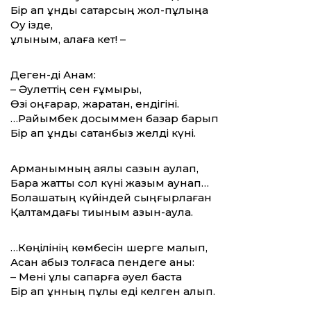
Бір қап ұнды сатарсың жол-пұлыңа
Оқу ізде,
құлыным, қалаға кет! –
Деген-ді Анам:
– Әулеттің сен ғұмыры,
Өзі оңғарар, жаратқан, ендігіні.
…Райымбек досыммен базар барып
Бір қап ұнды сатқанбыз желді күні.
Арманымның аялы сазын аулап,
Бара жатты сол күні жазым аунап…
Болашақтың күйіндей сыңғырлаған
Қалтамдағы тиыным азын-аулақ.
…Көңілінің көмбесін шерге малып,
Асан абыз толғаса пендеге анық:
– Мені ұлы сапарға әуел баста
Бір қап ұнның пұлы еді келген алып.