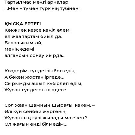
Тартылмас мәңгі арналар
…Мен – түмен түркінің түбінен!..
ҚЫСҚА ЕРТЕГІ
Көкжиек кезсе көңіл әлемі,
ел жаққа тартам биыл да.
Балалығым-ай,
менің әдемі
қалғансың сонау қиырда…
Көздерім, түнде ілінбеп едің,
Ақ бөкен жортқан іргеде…
Сырымды ашып күбірлеп едім,
Жусан гүлдеген шілдеге.
Сол жаққан шамның шырағы, көкем, –
Әлі күн сөнбей жүргенің.
Жусанның гүлі жылады ма екен?..
Ол жағын енді білмедім…