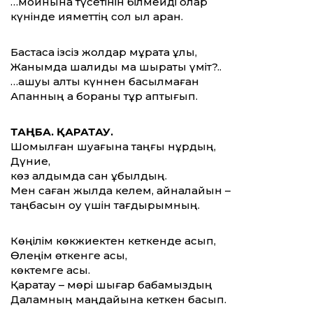
…мойнына түсетінін білмейді олар
күнінде қияметтің сол қыл арқан.
Бастаса ізсіз жолдар мұратқа ұлық,
Жанымда шалқиды ма шырақты үміт?..
…ашуы алты күннен басылмаған
Ақпанның ақ бораны тұр аптығып.
ТАҢБА. ҚАРАТАУ.
Шомылған шуағына таңғы нұрдың,
Дүние,
көз алдымда сан құбылдың.
Мен саған жылда келем, айналайын –
таңбасын оқу үшін тағдырымның.
Көңілім көкжиектен кеткенде асып,
Өлеңім өткенге асық,
көктемге асық.
Қаратау – мөрі шығар бабамыздың
Даламның маңдайына кеткен басып.