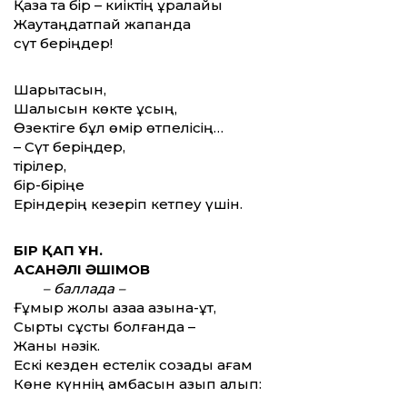
Қазақ та бір – киіктің құралайы
Жаутаңдатпай жапанда
сүт беріңдер!
Шарықтасын,
Шалқысын көкте құсың,
Өзектіге бұл өмір өтпелісің…
– Сүт беріңдер,
тірілер,
бір-біріңе
Еріндерің кезеріп кетпеу үшін.
БІР ҚАП ҰН.
АСАНӘЛІ ӘШІМОВ
– баллада –
Ғұмыр жолы қазаққа қазына-құт,
Сырты сұсты болғанда –
Жаны нәзік.
Ескі кезден естелік созады ағам
Көне күннің қамбасын қазып алып: