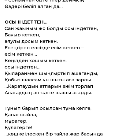
Өздері бөліп алған да…
ОСЫ ІНДЕТТЕН…
Сан жақыным жоқ болды осы індеттен,
Бауыр кеткен,
аяулы досым кеткен.
Есеңгіреп елсізде есім кеткен –
есім кеткен…
Көңілден хошым кеткен.
осы індеттен…
Қыларқанмен шыңғыртып қашағанды,
Қобыз шалсам үн шықты аса зарлы.
…Қаратаудың қатпарын әжім торлап
Алатаудың әп-сәтте шашы ағарды.
Тұнып барып қосылсам тұма көлге,
Қанат сыйла,
мұрагер,
Құлагерге!
…көшке ілескен бір тайлақ жар басында