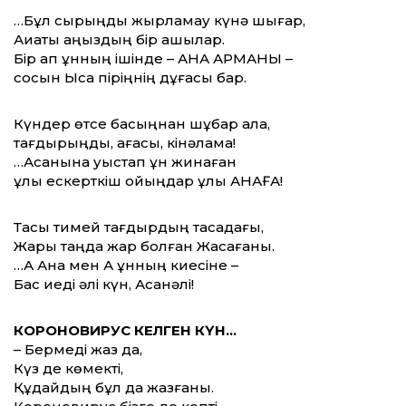
…Бұл сырыңды жырламау күнә шығар,
Ақиқаты аңыздың бір ашылар.
Бір қап ұнның ішінде – АНА АРМАНЫ –
сосын Ысқақ піріңнің дұғасы бар.
Күндер өтсе басыңнан шұбар ала,
тағдырыңды, ағасы, кінәлама!
…Асанына уыстап ұн жинаған
ұлы ескерткіш қойыңдар ұлы АНАҒА!
Тасы тимей тағдырдың тасадағы,
Жарық таңда жар болған Жасағаны.
…Ақ Ана мен Ақ ұнның киесіне –
Бас иеді әлі күн, Асанәлі!
КОРОНОВИРУС КЕЛГЕН КҮН…
– Бермеді жаз да,
Күз де көмекті,
Құдайдың бұл да жазғаны.