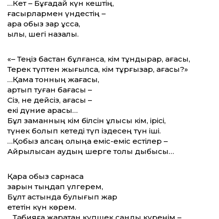
…Кет – Бұғадай күн кештің,
ғасырлармен үндестің –
қара қобыз зар құсса,
қылы, шегі назалы.
«– Теңіз бастан бұлғанса, кім тұндырар, ағасы,
Терек түптен жығылса, кім тұрғызар, ағасы?»
…Қамқа тонның жағасы,
артып туған бағасы –
Сіз, не дейсіз, ағасы –
екі дүние арасы…
Бұл заманның кім білсін ұлысы кім, ірісі,
түнек болып кетеді түп іздесең түн іші.
…Қобыз алсаң қолыңа еміс-еміс естілер –
Айрылысқан аққудың шерге толы дыбысы…
Қара қобыз сарнаса
зарын тыңдап үлгерем,
Бұлт астында булығып жарқ
ететін күн көрем.
…Тәбияға жаратқан күпшек санды күреңім –