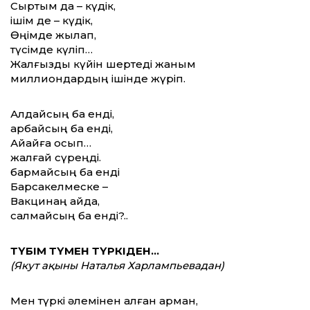
Сыртым да – күдік,
ішім де – күдік,
Өңімде жылап,
түсімде күліп…
Жалғыздық күйін шертеді жаным
миллиондардың ішінде жүріп.
Алдайсың ба енді,
арбайсың ба енді,
Айқайға қосып…
жалғай сүреңді.
бармайсың ба енді
Барсакелмеске –
Вакцинаң қайда,
салмайсың ба енді?..
ТҮБІМ ТҮМЕН ТҮРКІДЕН…
(Якут ақыны Наталья Харлампьевадан)
Мен түркі әлемінен қалған арман,