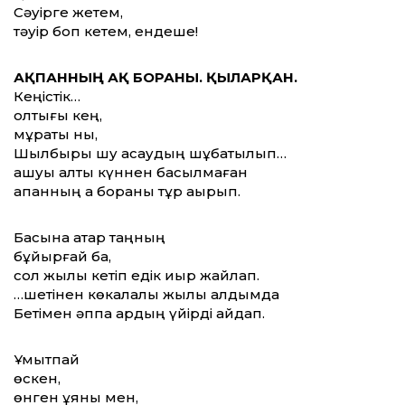
Сәуірге жетем,
тәуір боп кетем, ендеше!
АҚПАННЫҢ АҚ БОРАНЫ. ҚЫЛАРҚАН.
Кеңістік…
қолтығы кең,
мұраты нық,
Шылбыры шу асаудың шұбатылып…
ашуы алты күннен басылмаған
ақпанның ақ бораны тұр ақырып.
Басына атар таңның
бұйырғай бақ,
сол жылы кетіп едік қиыр жайлап.
…шетінен көкалалы жылқы алдымда
Бетімен әппақ қардың үйірді айдап.
Ұмытпай
өскен,
өнген ұяны мен,