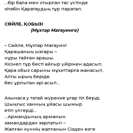
…бір бала мен отырған тас үстінде
кітәбін Қаратаудың тұр парақтап.
СӨЙЛЕ, ҚОБЫЗ!
(Мұхтар Мағауинге)
– Сөйле, Мұхтар Мағауин!
Қарашаның ызғары –
нұры тайған қарашық.
Кісінеп тұр бесті айғыр үйірінен адасып.
Қара қобыз сарыны мұхиттарға жанасып,
Алты қырың беріде.
бес құрлықтан әрі асып…
Азынаса қу тақтай жүрекке ұғар тіл берді,
Шыңғыс ханның құйқасы шымыр
етіп үлгерді…
…Армандының арманын
замандардан зарлатып –
Жалған күннің жалғанын Сізден өзге