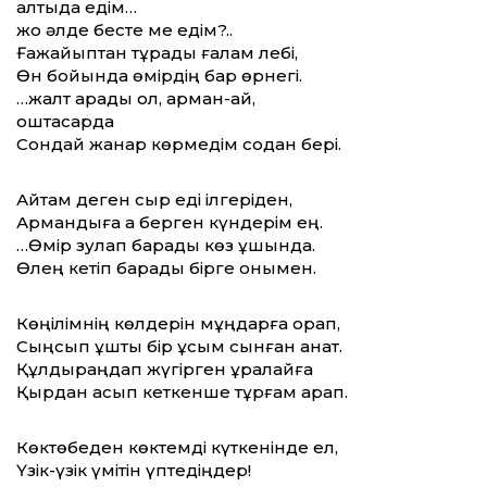
алтыда едім…
жоқ әлде бесте ме едім?..
Ғажайыптан тұрады ғалам лебі,
Өн бойында өмірдің бар өрнегі.
…жалт қарады ол, арман-ай,
қоштасарда
Сондай жанар көрмедім содан бері.
Айтам деген сыр еді ілгеріден,
Армандыға ақ берген күндерім ең.
…Өмір зулап барады көз ұшында.
Өлең кетіп барады бірге онымен.
Көңілімнің көлдерін мұңдарға орап,
Сыңсып ұшты бір құсым сынған қанат.
Құлдыраңдап жүгірген құралайға
Қырдан асып кеткенше тұрғам қарап.
Көктөбеден көктемді күткенінде ел,
Үзік-үзік үмітін үптедіңдер!