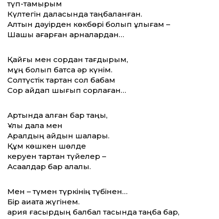
түп-тамырым
Күлтегін даласында таңбаланған.
Алтын дәуірден көкбөрі болып ұлығам –
Шашы ағарған арналардан…
Қайғы мен сордан тағдырым,
мұң болып батса әр күнім.
Солтүстік тартқан сол бабам
Сор айдап шығып сорлаған…
Артында қалған бар таңы,
Ұлы дала мен
Аралдың айдын шалқары.
Құм көшкен шөлде
керуен тартқан түйелер –
Ақсақалдар бар алқалы.
Мен – түмен түркінің түбінен…
Бір ақиқатқа жүгінем.
қария ғасырдың балбал тасында таңба бар,