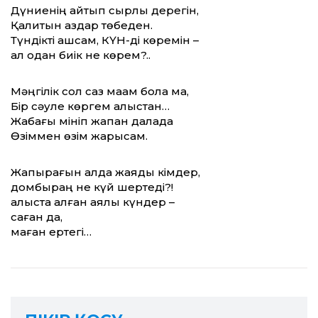
Дүниенің айтып сырлы дерегін,
Қалқитын қаздар төбеден.
Түндікті ашсам, КҮН-ді көремін –
ал одан биік не көрем?..
Мәңгілік сол саз мақам бола ма,
Бір сәуле көргем алыстан…
Жабағы мініп жапан далада
Өзіммен өзім жарысқам.
Жапырағын алда жаяды кімдер,
домбыраң не күй шертеді?!
алыста қалған аялы күндер –
саған да,
маған ертегі…