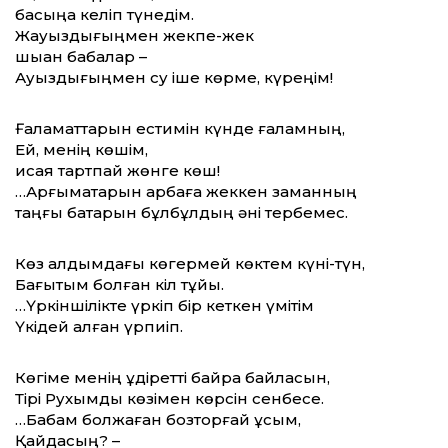
басыңа келіп түнедім.
Жауыздығыңмен жекпе-жек
шыққан бабалар –
Ауыздығыңмен су іше көрме, күреңім!
Ғаламаттарын естимін күнде ғаламның,
Ей, менің көшім,
қисая тартпай жөнге көш!
…Арғымақтарын арбаға жеккен заманның
таңғы бақтарын бұлбұлдың әні тербемес.
Көз алдымдағы көгермей көктем күні-түн,
Бағытым болған кіл тұйық.
…Үркіншілікте үркіп бір кеткен үмітім
Үкідей қалған үрпиіп.
Көгіме менің құдіретті байрақ байласын,
Тірі Рухымды көзімен көрсін сенбесе.
…Бабам болжаған бозторғай құсым,
Қайдасың? –