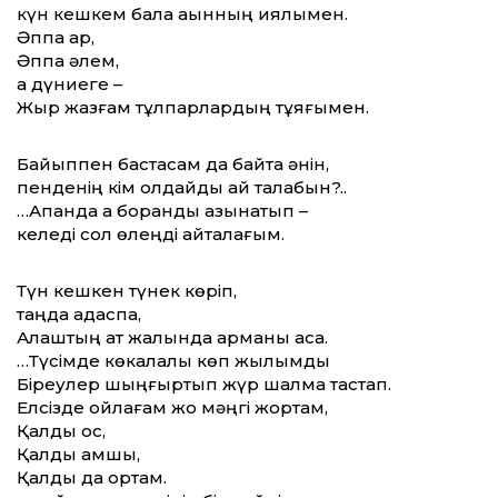
күн кешкем бала ақынның қиялымен.
Әппақ қар,
Әппақ әлем,
ақ дүниеге –
Жыр жазғам тұлпарлардың тұяғымен.
Байыппен бастасам да байтақ әнін,
пенденің кім қолдайды қай талабын?..
…Ақпанда ақ боранды азынатып –
келеді сол өлеңді қайталағым.
Түн кешкен түнек көріп,
таңда адаспақ,
Алаштың ат жалында арманы асқақ.
…Түсімде көкалалы көп жылқымды
Біреулер шыңғыртып жүр шалма тастап.
Елсізде ойлағам жоқ мәңгі жортам,
Қалды қос,
Қалды қамшы,
Қалды да ортам.