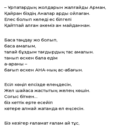
– Ұрпақтардың жолдарын жалғайды Арман,
Қайран біздің Аналар арды ойлаған.
Елес болып келеді ес білгелі
Қайтпай қалған әкеміз қан майданнан.
Басқа таңдау жоқ болып,
басқа амалым,
талай бұздым тағдырдың тас қамалын.
танып өскен бала едім
ақ-қараны –
бағып өскен АНА-ның қас-қабағын.
Есіл көңіл елсізде елеңдесін,
Жел шайқаса жастықтың желең көшін.
Соғыс біткен…
біз кеттік ерте есейіп
көтере алмай жатқанда ел еңсесін.
Біз кезігер ғаламат ғалам қай тұс,