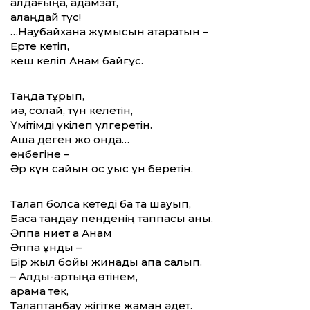
алдағыңа, адамзат,
алаңдай түс!
…Наубайхана жұмысын атқаратын –
Ерте кетіп,
кеш келіп Анам байғұс.
Таңда тұрып,
иә, солай, түн келетін,
Үмітімді үкілеп үлгеретін.
Ақша деген жоқ онда…
еңбегіне –
Әр күн сайын қос уыс ұн беретін.
Талап болса кетеді бақ та шауып,
Басқа таңдау пенденің таппасы анық.
Әппақ ниет ақ Анам
Әппақ ұнды –
Бір жыл бойы жинады қапқа салып.
– Алды-артыңа өтінем,
қарама тек,
Талаптанбау жігітке жаман әдет.