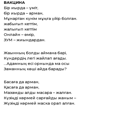
ВАКЦИНА
Бір қиырда – үміт,
бір қиырда – арман,
Мұнартқан күнім мұңға үйір болған.
жабығып кеттім,
жалығып кеттім
Онлайн – өмір,
ЗУМ – жиындардан.
Жақынның болды қаймана бәрі,
Күндердің легі жайлап ағады.
…Адамның есі орнында ма осы
Заманның көші қайда барады?
Басқаға да арман,
Қасқаға да арман,
Мазамды алды масқара – жалған.
Күзіңді көрмей сарғайды жаным –
Жүзіңді көрмей маска орап алған.