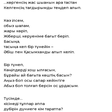
…көргенсің жас шыққанын қара тастан
Келгенсің тағдырымды теңдеп алып.
Көз ілсем,
қобыз шалам,
жарық көріп,
Жіберші, керуеніме бағыт беріп.
Басыңа,
тасыңа кеп бір түнейін –
Әбіш пен Қасымханды алып келіп.
Бір түнеп,
Көңілдерді хош қылғасын,
Бұрайық қай бағытқа көштің басын?
Аңыз боп осы сапар кейінгіге
Абыз боп толғап берсін қос құрдасым.
Түсімде…
кісінеді тұлпар әппақ
дүбірін дүниеге кім таратпақ?