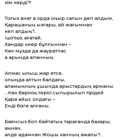
кім көрді?!
Тоғыз қанат ақ орда қоңыр салқын деп қалдым,
Қарашаның ызғары, қай жағымнан
кеп қалдың?..
Ішігіңіз, ағатай,
Хандар киер бұлғыннан –
Көк мұзда да жауратпас
ақ қарында ақпанның.
Алмас қылыш жарқ етсе,
қолыңда алтын балдағы,
қаламыңның ұшында арыстардың арманы.
…Көк бөрінің терісі сыпырылып тірідей
Қара қайыс қолдағы –
Енді бізге қалғаны.
Баянсыз боп байтақтың тарқағанда базары,
аңнан,
әлде адамнан Жошы ханның ажалы?..