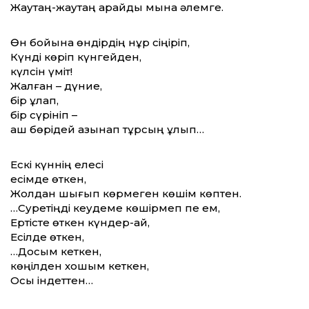
Жаутаң-жаутаң қарайды мына әлемге.
Өн бойына өндірдің нұр сіңіріп,
Күнді көріп күнгейден,
күлсін үміт!
Жалған – дүние,
бір құлап,
бір сүрініп –
аш бөрідей азынап тұрсың ұлып…
Ескі күннің елесі
есімде өткен,
Жолдан шығып көрмеген көшім көптен.
…Суретіңді кеудеме көшірмеп пе ем,
Ертісте өткен күндер-ай,
Есілде өткен,
…Досым кеткен,
көңілден хошым кеткен,
Осы індеттен…