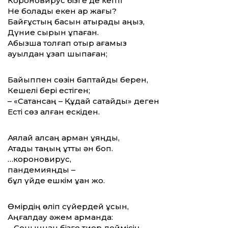
Короновирус бізге де кепті
Не болады екен ар жағы?
Байғұстың басын қатырады аңыз,
Дүние сырын ұқпаған.
Абызша толғап отыр ағамыз
ауылдан ұзап шықпаған;
Байыппен сөзін баптайды берен,
Кешелі бері естіген;
– «Сақтансаң – Құдай сақтайды» деген
Есті сөз қалған ескіден.
Аялай алсаң арман ұяңды,
Атады таңың құтты ән боп.
…короновирус,
пандемияңды –
бұл үйде ешкім ұққан жоқ.
Өмірдің өліп сүйердей құсын,
Аңғалдау әжем арманда:
– Соныңнан бізге тиер деймісің