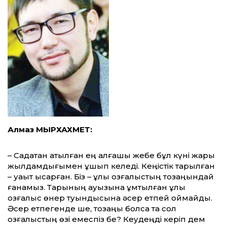
Алмаз МЫРХАХМЕТ:
– Садақтан атылған ең алғашқы жебе бұл күні жарық
жылдамдығымен ұшып келеді. Кеңіс­тік тарылған
– уақыт қысқарған. Біз – ұлы қозғалыстың тозаңындай
ғанамыз. Та­ры­ның қауызына ұмтылған ұлы
қозғалыс өнер туындысына әсер етпей қоймайды.
Әсер етпе­ген­де ше, тозаңы болсақ та сол
қозғалыстың өзі емеспіз бе? Кеудеңді керіп дем