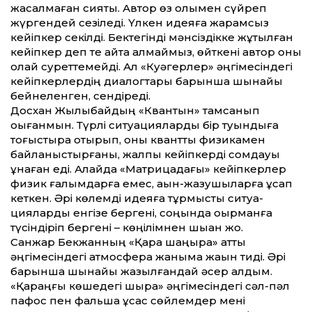
жасалмаған сияқты. Автор өз қолымен сүйреп
жүргендей сезіледі. Үлкен идеяға жарамсыз
кейіпкер секілді. Бектегінді мәнсіздікке жұтыл­ған
кейіпкер деп те айта алмаймыз, өйт­кені автор оны
олай суреттемейді. Ал «Куәгерлер» әңгімесіндегі
кейіпкерлердің диалогтары барынша шынайы
бейнеленген, сендіреді.
Досхан Жылқыбайдың «Квантын» тамсанып
оқығанмын. Түрлі ситуацияларды бір туындыға
тоғыстыра отырып, оны квант­тық физикамен
байланыстырғаны, жалпы кейіпкерді сомдауы
ұнаған еді. Алайда «Матрицадағы» кейіпкерлер
физик ғалымдарға емес, ақын-жазушыларға ұқсап
кеткен. Әрі көлемді идеяға тұрмыстық ситуа­
цияларды енгізе бергені, соңында оқырманға
түсіндіріп бергені – көңілімнен шыққан жоқ.
Санжар Бекжанның «Қара шаңырақ» атты
әңгімесіндегі атмосфера жаныма жақын тиді. Әрі
барынша шынайы жазылғандай әсер алдым.
«Қараңғы көшедегі шырақ» әңгімесіндегі сәл-пәл
пафос пен фальшқа ұқсас сөйлемдер мені