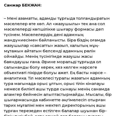
Санжар БЕКЖАН:
– Мені азаматтық, адамдық тұрғыда тол­ған­дыратын
мәселелер өте көп. Ал «жазу­шы­лық» тек қана сол
мәселелерді көпшілікке шығару формасы деп
түсінем. Мәселелердің дені адамның
жандүниесімен байланысты. Бірақ біздің қоғамда
жазушылар «саясатты» жазып, халықтың мұң-
мұқтажын айтатын белсенді адамның рөлін
ойнайды. Менің түсінігімде жазушы жақсы
баяндаушы ғана. Әрине моральді тұрғыда ол
салқынқанды болу керек, кез келген нәрсеге
объективті пі­кірде болуы қажет. Ең басты нәрсе –
ана­ли­тика. Тіл мәселесі туралы жазатын адам­­­­­­ның
тура мағынада орыс ұлтын, орыс тілін кінәлауы
немесе билікті ашық түр­де сынауы менің санамда
қаламгер бейне­сін қалыптастырмайды. Мысалы, бір
шығар­ма­сында кабинетте әңгімелесіп отырған
та­р­их мұғалімі мен мектеп директорының ашық
тұрған терезеден естілген балалар шуынан бір-