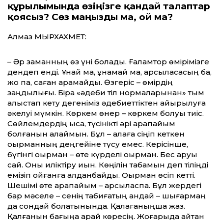
құрылымында өзіңізге қандай талаптар
қоясыз? Сөз маңызды ма, ой ма?
Алмаз МЫРХАХМЕТ:
– Әр заманның өз үні болады. Ғаламтор өмірімізге
дендеп енді. Ұнай ма, ұнамай ма, қарсыласасың ба,
жоқ па, саған қарамайды. Өзгеріс – өмірдің
заңдылығы. Бірақ «әдеби тіл нормаларынан» тым
алыстап кету деге­німіз әдебиеттіктен айырылуға
әкелуі мүм­кін. Көркем өнер – көркем болуы тиіс.
Сөйлемдердің қысқа, түсінікті әрі қарапайым
болғанын қалаймын. Бұл – қалаға сіңіп кеткен
оқырманның деңгейіне түсу емес. Керісінше,
бүгінгі оқырман – өте күрделі оқырман. Бес қаруы
сай. Оны иліктіру қиын. Көңілін табамын деп тіліңді
емізіп қойғанға алданбайды. Оқырман өсіп кетті.
Шешімі өте қарапайым – қарсыласпа. Бұл жердегі
бар мәселе – сенің табиғатың қандай – шы­ғармаң
да сондай болатынында. Қала­ға­ныңша жаз.
Қалғанын бағыңа қарай көр­е­сің. Жоғарыда айтқан