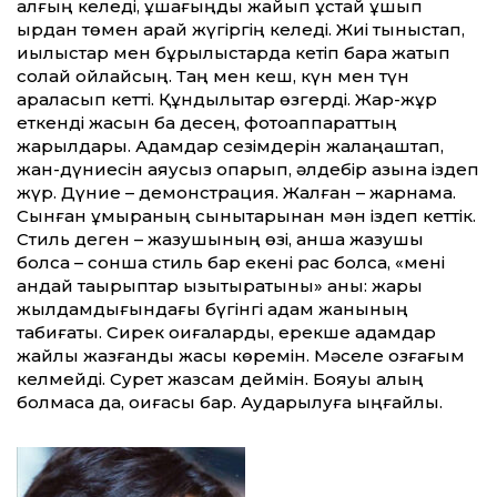
алғың келеді, құшағыңды жайып құстай ұшып
қырдан төмен қарай жүгіргің келеді. Жиі тыныстап,
қиылыстар мен бұрылыстарда кетіп бара жатып
солай ойлайсың. Таң мен кеш, күн мен түн
араласып кетті. Құндылықтар өзгерді. Жарқ-жұрқ
еткенді жасын ба десең, фотоаппараттың
жарқылдары. Адамдар сезімдерін жалаңаштап,
жан-дүниесін аяусыз қопарып, әлдебір қазына іздеп
жүр. Дүние – демонстрация. Жалған – жарнама.
Сынған құмыраның сынықтарынан мән іздеп кеттік.
Стиль деген – жазушының өзі, қанша жазушы
болса – сонша стиль бар екені рас болса, «мені
қандай тақырыптар қызықтыратыны» анық: жарық
жылдамдығындағы бүгінгі адам жанының
табиғаты. Сирек оқиғаларды, ер­екше адамдар
жайлы жазғанды жақсы кө­ремін. Мәселе қозғағым
келмейді. Сурет жаз­сам деймін. Бояуы қалың
болмаса да, оқиғасы бар. Аударылуға ыңғайлы.