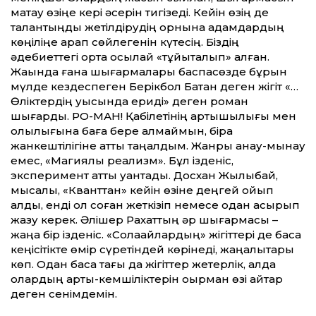
мақтау өзіңе кері әсерін тигізеді. Кейін өзің де
талантыңды жетілдірудің орнына адамдардың
көңіліңе қарап сөйлегенін күтесің. Біздің
әдебиеттегі орта осылай «тұйықталып» қалған.
Жақында ғана шығармалары баспасөзде бұрын
мүлде кездеспеген Берікбол Батан деген жігіт «…
Өліктердің уысында ериді» деген роман
шығарды. РО-МАН! Қабілетінің артықшылығы мен
олқылығына баға бере алмаймын, бірақ
жанкештілігіне қатты таң­қалдым. Жанры анау-мынау
емес, «Магиялық реа­лизм». Бұл ізденіс,
эксперимент қатты қуантады. Досхан Жылқыбай,
мысалы, «Квант­тан» кейін өзіне деңгей қойып
алды, енді ол соған жеткізіп немесе одан асырып
жазу керек. Әлішер Рахаттың әр шығармасы –
жаңа бір ізденіс. «Солақайлардың» жігіттері де басқа
кеңісітікте өмір сүретіндей көрінеді, жаңалықтары
көп. Одан басқа тағы да жігіттер жетерлік, алда
олардың артық-кемшіліктерін оқырман өзі айтар
деген сенімдемін.