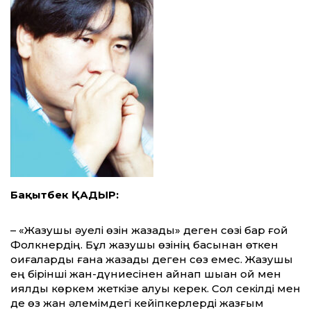
Бақытбек ҚАДЫР:
– «Жазушы әуелі өзін жазады» деген сөзі бар ғой
Фолкнердің. Бұл жазушы өзінің басы­нан өткен
оқиғаларды ғана жазады деген сөз емес. Жазушы
ең бірінші жан-дүниесінен қай­нап шыққан ой мен
қиялды көркем жет­кізе алуы керек. Сол секілді мен
де өз жан әле­мім­дегі кейіпкерлерді жазғым