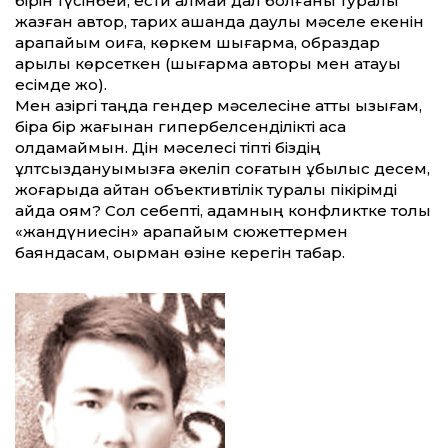
бірін түсінбей, ести алмай дал болғаны туралы
жазған автор, тарих қашанда даулы мәселе екенін
қарапайым оқиға, көркем шығарма, образдар
арқылы көрсеткен (шығарма авторы мен атауы
есімде жоқ).
Мен қазіргі таңда гендер мәселесіне қатты қызығам,
бірақ бір жағынан гипербелсенділікті аса
қолдамаймын. Дін мәселесі тіпті біздің
ұлтсыздануымызға әкеліп соғатын құбылыс десем,
жоғарыда айтқан объективтілік туралы пікірімді
қайда қоям? Сол себепті, адамның конфликтке толы
«жандүниесін» қарапайым сюжеттермен
баяндасам, оқырман өзіне керегін табар.