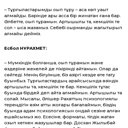
– Тұрғыластарымды оқып тұру – аса көп уақыт
алмайды. Бәрінде ары асса бір жинақтан ғана бар.
Әлбетте, оқып тұрамын. Артықшылық та, кемшілік те
сол – қысқа жазамыз. Себебі оқырманды жалықтырып
алмайық дейміз.
Есбол НҰРАХМЕТ:
– Мүмкіндік болғанша, оқып тұрамын және
өздеріне жекелей де пікірімді айтамын. Олар да
сөйтеді. Менің білуімше, біз қазіргі кезде өте тату
буынбыз. Тұрғыластардың әрқайсысында өзіндік
артықшылық та, кемшілік те бар. Кемшілік тұтас
буында бірдей деп айта алмаймын. Артықшылық та
солай. Мысалы, Әлішер Рахаттың психологиялық
тереңдігін өзім қатты жоғары бағалаймын, біздің
буында адам психологиясын ондай сезіне алған
ешқайсымыз жоқ. Есесіне, фор­малық, тілдік жақтан
озып кеткен жазу­шылар бар. Досхан Жылқыбай