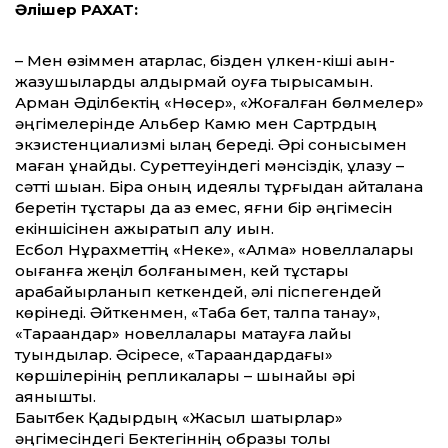
Әлішер РАХАТ:
– Мен өзіммен қатарлас, бізден үлкен-кіші ақын-
жазушыларды қалдырмай оқуға тырысамын.
Арман Әділбектің «Нөсер», «Жоғалған бөлмелер»
әңгімелерінде Альбер Камю мен Сартрдың
экзистенциализмі қылаң береді. Әрі сонысымен
маған ұнайды. Суреттеуіндегі мәнсіздік, құлазу –
сәтті шыққан. Бірақ оның идеялық тұрғыдан қайталана
беретін тұстары да аз емес, яғни бір әңгімесін
екіншісінен ажыратып алу қиын.
Есбол Нұрахметтің «Неке», «Алма» новел­ла­лары
оқығанға жеңіл болғанымен, кей тұстары
қарабайырланып кеткендей, әлі піспегендей
көрінеді. Әйткенмен, «Табақ бет, талпақ танау»,
«Тарақандар» новеллалары мақтауға лайық
туындылар. Әсіресе, «Тара­қан­­дардағы»
көршілерінің репликалары – шынайы әрі
аянышты.
Бақытбек Қадырдың «Жасыл шатырлар»
әңгімесіндегі Бектегіннің образы толық