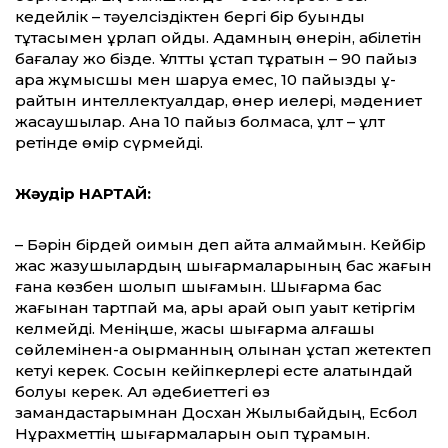
кедейлік – тәуелсіздіктен бер­гі бір буынды
тұтасымен ұрлап қойды. Адам­ның өнерін, қабілетін
бағалау жоқ бізде. Ұлтты ұстап тұратын – 90 пайыз
қара жұ­мысшы мен шаруа емес, 10 пайызды құ­­
райтын интеллектуалдар, өнер иелері, мә­­дениет
жасаушылар. Ана 10 пайыз бол­маса, ұлт – ұлт
ретінде өмір сүрмейді.
Жәудір НАРТАЙ:
– Бәрін бірдей оқимын деп айта ал­май­­мын. Кейбір
жас жазушылардың шы­ғар­­маларының бас жағын
ғана көзбен шолып шығамын. Шығарма бас
жағынан тартпай ма, ары қарай оқып уақыт кетіргім
келмейді. Меніңше, жақсы шығарма алғашқы
сөйлемінен-ақ оқырманның қолынан ұстап жетектеп
кетуі керек. Сосын кейіпкерлері есте қалатындай
болуы керек. Ал әдебиеттегі өз
замандастарымнан Досхан Жылқыбайдың, Есбол
Нұрахметтің шығармаларын оқып тұрамын.