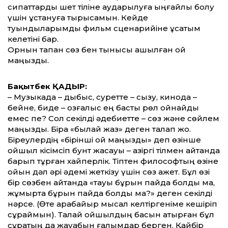
сипаттарды шет тіліне аударылуға ыңғайлы болу
үшін ұстануға тырысамын. Кейде
туындыларымды фильм сценарийіне ұқсатқым
келетіні бар.
Орнын тапқан сөз бен тынысы ашылған ой
маңызды.
Бақытбек ҚАДЫР:
– Музыкада – дыбыс, суретте – сызу, кинода –
бейне, биде – қозғалыс ең басты рөл ойнайды
емес пе? Сол секілді әдебиетте – сөз және сөйлем
маңызды. Бірақ «былай жаз» деген талап жоқ.
Біреулердің «бірінші ой маңызды» деп өзінше
ойшыл кісімсіп бунт жасауы – қазіргі тілмен айтқанда
барып тұрған хайперлік. Тіптен философтың өзіне
ойын дәл әрі әдемі жеткізу үшін сөз қажет. Бұл өзі
бір сөзбен айтқанда «тауық бұрын пайда болды ма,
жұмыртқа бұрын пайда болды ма?» деген секілді
нәрсе. (Өте қарабайыр мысал келтіргеніме кешіріп
сұраймын). Талай ойшылдың басын қатырған бұл
сұрақтың да жауабын ғалымдар берген. Қайбір