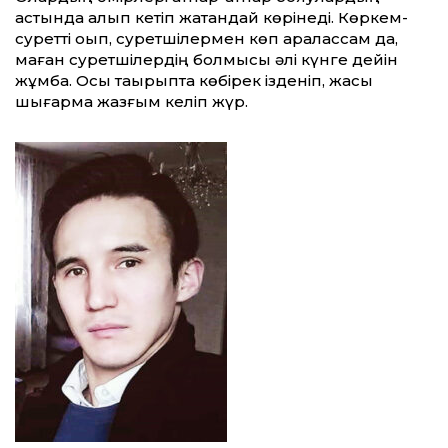
астында қалып кетіп жатқандай көрінеді. Көркем-
суретті оқып, суретшілермен көп ара­лассам да,
маған суретшілердің болмысы әлі күнге дейін
жұмбақ. Осы тақырыпта көбірек ізденіп, жақсы
шығарма жазғым келіп жүр.