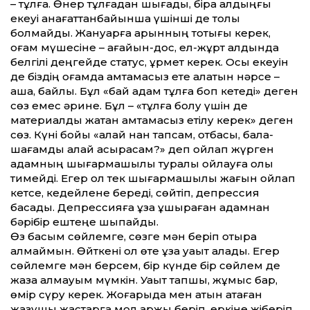
– тұлға. Өнер тұлғадан шығады, бірақ алдыңғы
екеуі қанағат­танбайынша үшінші де толық
болмайды. Жануарға қарынның тоқтығы керек,
қоғам мүшесіне – ағайын-дос, ел-жұрт алдында
белгілі деңгейде статус, құрмет керек. Осы екеуін
де біздің қоғамда қамтамасыз ете ала­тын нәрсе –
ақша, байлық. Бұл «бай адам тұлға боп кетеді» деген
сөз емес әрине. Бұл – «тұлға болу үшін де
материалдық жақ­тан қамтамасыз етілу керек» деген
сөз. Күні бойы «қалай нан тапсам, отбасы, бала-
шағамды қалай асырасам?» деп ойлап жүрген
адамның шығармашылық туралы ойлауға қолы
тимейді. Егер ол тек шығармашылық жағын ойлап
кетсе, кедейлене береді, сөй­тіп, депрессия
басады. Депрессияға ұзақ ұшыраған адамнан
бәрібір ештеңе шықпайды.
Өз басым сөйлемге, сөзге мән беріп отыра
алмаймын. Өйткені ол өте ұзақ уақыт алады. Егер
сөйлемге мән берсем, бір күнде бір сөй­лем де
жаза алмауым мүмкін. Уақыт тапшы, жұ­мыс бар,
өмір сүру керек. Жоғарыда мен атын атаған
жазушы жастарға мол қаржы беріп, еркіне жіберіп