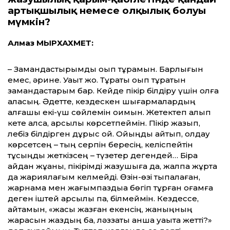
артық­шы­лық немесе олқылық болуы
мүмкін?
Алмаз МЫРХАХМЕТ:
– Замандастырымды оқып тұрамын. Барлығын
емес, әрине. Уақыт жоқ. Тұрақты оқып тұратын
замандастарым бар. Кейде пікір білдіру үшін қолға
аласың. Әдетте, кездескен шығармалардың
алғашқы екі-үш сөйлемін оқимын. Жетектеп алып
кете алса, қарсылық көрсетпеймін. Пікір жазып,
лебіз білдірген дұрыс қой. Ойыңды айтып, қолдау
көрсетсең – тың серпін бересің, келіспейтін
тұсыңды жеткізсең – түзетер дегендей… Бірақ
қайдан жұққаны, пікірімді жазушыға да, жалпақ жұртқа
да жариялағым келмейді. Өзін-өзі тықпалаған,
жарнама мен жағымпаздыққа бөгіп тұрған қоғамға
деген іштей қарсылық па, білмеймін. Кездессе,
айтамын, «жақсы жазған екенсің, жаныңның
жарасын жаздың ба, ләззаты қанша уақытқа жетті?»