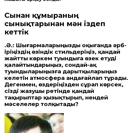
Сынған құмыраның
сынықтарынан мән іздеп
кеттік
Қ.Ә.: Шығармаларыңызды оқығанда әр­­б­­
іріңіз­­дің өзіндік стильдеріңіз, қандай
жайтты көр­­­кем туындыға өзек етуді
қалайтындарыңыз, сондай-ақ
туындыларыңызға дарытқыларыңыз
келетін атмосфера андағайлап тұрады.
Дегенмен, өздеріңізден сұрап көрсек,
сізді жазушы ретінде қандай
тақырыптар қызықтырып, нендей
мәселелер толқытады?