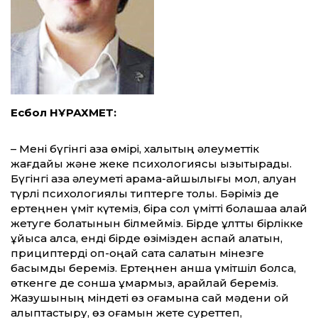
Есбол НҰРАХМЕТ:
– Мені бүгінгі қазақ өмірі, халықтың әлеу­­мет­тік
жағдайы және жеке психологиясы қызық­тырады.
Бүгінгі қазақ әлеуметі қарама-қайшылығы мол, алуан
түрлі психологиялық типтерге толы. Бәріміз де
ертеңнен үміт күтеміз, бірақ сол үмітті болашаққа қалай
жетуге бола­тынын білмейміз. Бір­де ұлттық бірлікке
ұйыса қалсақ, енді бірде өзі­мізден аспай қалатын,
прициптерді оп-оңай сата салатын мінезге
басымдық береміз. Ертеңнен қанша үмітшіл болсақ,
өткенге де сон­ша құмармыз, қарайлай береміз.
Жазушының мін­де­ті өз қоғамына сай мәдени ой
қалыптастыру, өз қоғамын же­те суреттеп,