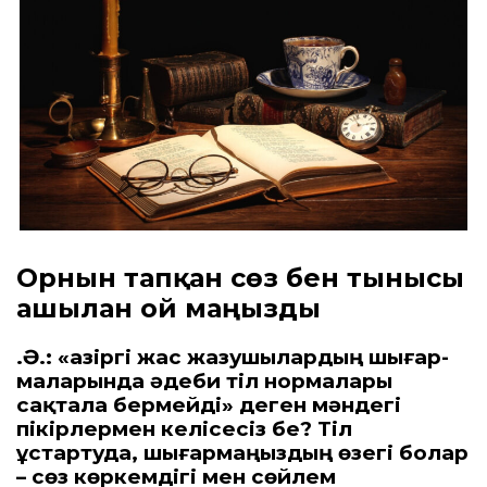
Орнын тапқан сөз бен тынысы
ашылған ой маңызды
Қ.Ә.: «Қазіргі жас жазушылардың шығар­
маларында әдеби тіл нормалары
сақтала бер­мейді» деген мәндегі
пікірлермен келісесіз бе? Тіл
ұстартуда, шығармаңыздың өзегі болар
– сөз көркемдігі мен сөйлем