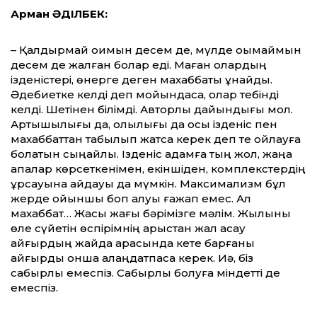
Арман ӘДІЛБЕК:
– Қалдырмай оқимын десем де, мүлде оқымаймын
десем де жалған болар еді. Маған олардың
ізденістері, өнерге деген махаббаты ұнайды.
Әдебиетке келді деп мойындасақ, олар тебінді
келді. Шетінен білімді. Авторлық дайындығы мол.
Артықшылығы да, олқылығы да осы ізденіс пен
махаббаттан табылып жатса керек деп те ойлауға
болатын сыңайлы. Ізденіс адамға тың жол, жаңа
қақпалар көрсеткенімен, екіншіден, комплекстердің
құрсауына айдауы да мүмкін. Максимализм бұл
жерде ойыншық боп қалуы ғажап емес. Ал
махаббат… Жақсы жағы бәрімізге мәлім. Жылқыны
өле сүйетін өспірімнің арыстан жал асау
айғырдың жай­дақ арқасында кете барғаны
айғырды онша алаңдатпаса керек. Иә, біз
сабырлы емеспіз. Сабырлы болуға міндетті де
емеспіз.