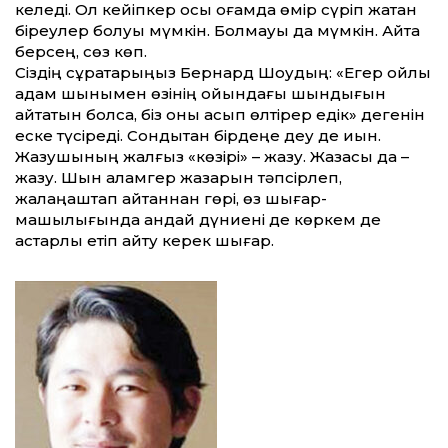
келеді. Ол кейіпкер осы қоғамда өмір сүріп жатқан
біреу­лер болуы мүмкін. Болмауы да мүмкін. Айта
берсең, сөз көп.
Сіздің сұрақтарыңыз Бернард Шоудың: «Е­гер ойлы
адам шынымен өзінің ойындағы шын­ды­ғын
айтатын болса, біз оны асып өлті­рер едік» де­генін
еске түсіреді. Сондықтан бір­деңе деу де қиын.
Жазушының жалғыз «көзірі» – жазу. Жаза­сы да –
жазу. Шын қаламгер жазарын тәп­сір­леп,
жалаңаштап айтқаннан гөрі, өз шығар­
машылығында қандай дүниені де көркем де
астарлы етіп айту керек шығар.