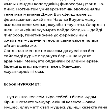
жылы Лондон колледжінің философы Дэвид Па­
пино, Ноттингем университетінің эволюция­лық
генетика маманы Джон Брукфилд және құс
фермасының қожайыны Чарльз Боурнс үшеуі
ақылдаса келе мұның жауабын тауыпты. Олардың
шешімі: «Бірінші жұмыртқа пайда болды», – дейді.
Философ, генетик және құс фермасының
қожайыны – үшеуінің теориясына әзірге таласа
қойған ешкім жоқ.
Сондықтан мен де не жазсам да әуелі сөз бен
сөйлемді дұрыс қолдануға барынша мұқият
қараймын. Менің қате қолданған сөйлемім ертең
біреуді шатастырмауы қажет. Жазудың
жауапкершілігі осы.
Есбол НҰРАХМЕТ:
– Бұл сынға келісем. Бірақ себебін білем. Адам –
бірінші кезекте жануар, екінші ке­зек­те – қоғам
мүшесі, әлеуметтік тап мүшесі, үшінші кезекте ғана