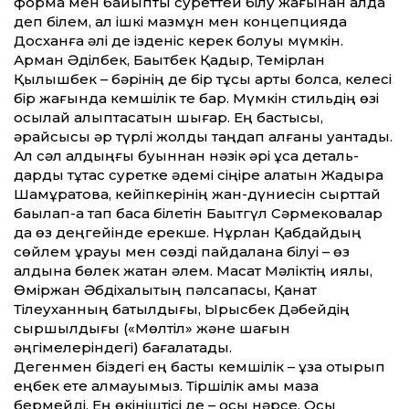
форма мен байыпты суреттей білу жағынан алда
деп білем, ал ішкі мазмұн мен концепцияда
Досханға әлі де ізденіс керек болуы мүмкін.
Арман Әділбек, Бақытбек Қадыр, Темірлан
Қылышбек – бәрінің де бір тұсы артық болса, келесі
бір жағында кемшілік те бар. Мүмкін стильдің өзі
осылай қалыптасатын шығар. Ең бастысы,
әрқайсысы әр түр­лі жолды таңдап алғаны қуантады.
Ал сәл алдыңғы буыннан нәзік әрі ұсақ де­таль­
дарды тұтас суретке әдемі сіңіре ала­тын Жадыра
Шамұратова, кейіпкерінің жан-дүниесін сырттай
бақылап-ақ тап баса білетін Бақытгүл Сәрмековалар
да өз дең­гейінде ерекше. Нұрлан Қабдайдың
сөйлем құрауы мен сөзді пайдалана білуі – өз
алдына бөлек жатқан әлем. Мақсат Мәліктің қиялы,
Өміржан Әбдіхалықтың пәлсапасы, Қанат
Тілеуханның батылдығы, Ырысбек Дәбейдің
сыршылдығы («Мөлтіл» және шағын
әңгімелеріндегі) бағалатады.
Дегенмен біздегі ең басты кемшілік – ұзақ отырып
еңбек ете алмауымыз. Тіршілік қа­­мы маза
бермейді. Ең өкініштісі де – осы нәрсе. Осы