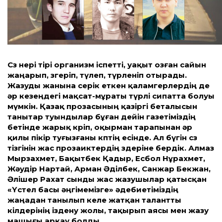
Сөз өнері тірі организм іспетті, уақыт озған сайын
жаңарып, өзгеріп, түлеп, түрленіп отырады.
Жазуды жанына серік еткен қаламгерлердің де
әр кезеңдегі мақсат-мұраты түрлі сипатта болуы
мүмкін. Қазақ прозасының қазіргі беталысын
танытар туындылар бұған дейін газетіміздің
бетінде жарық көріп, оқырман тарапынан әр
қилы пікір туғызғаны көптің есінде. Ал бүгін сөз
тізгінін жас прозаиктердің өздеріне бердік. Алмаз
Мырзахмет, Бақытбек Қадыр, Есбол Нұрахмет,
Жәудір Нартай, Арман Әділбек, Санжар Бекжан,
Әлішер Рахат сынды жас жазушылар қатысқан
«Үстел басы әңгімемізге» әдебиетіміздің
жаңадан танылып келе жатқан талантты
өкілдерінің іздену жолы, тақырып аясы мен жазу
машығы арқау болды.