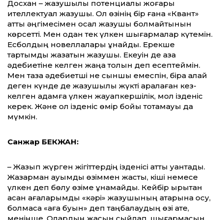
Досхан – жазушылық потенциалы жоғары
ителлектуал жазушы. Ол өзінің бір ғана «Квант»
атты әңгімесімен осал жазушы болмайтынын
көрсетті. Мен одан тек үлкен шығармалар күтемін.
Есболдың новеллалары ұнайды. Ерекше
тартымды жазатын жазушы. Екеуін де қазақ
әдебиетіне келген жаңа толқын деп есептеймін.
Мен таза әдебиетші не сыншы емеспін, бірақ қалай
деген күнде де жазушылық жүкті арқалаған кез-
келген адамға үлкен жауапкершілік, мол ізденіс
керек. Және ол ізденіс өмір бойы тоқтамауы да
мүмкін.
Санжар БЕКЖАН:
– Жазып жүрген жігіттердің ізденісі қатты қуантады.
Жазарман қауымды өзіммен жасты, кіші немесе
үлкен деп бөлу өзіме ұнамайды. Кейбір қырықтан
асқан ағаларымды «кәрі» жазушының қатарына қосу,
болмаса «аға буын» деп таңбалаудың өзі қате,
меніңше. Олардың жасын сыйлап, шығармасын