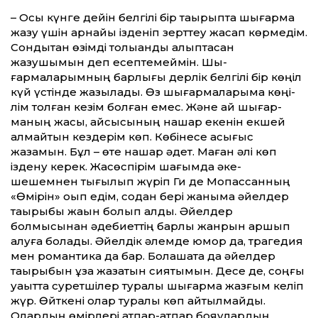
– Осы күнге дейін белгілі бір тақырыпта шы­ғарма
жазу үшін арнайы ізденіп зерттеу жа­сап көрмедім.
Сондықтан өзімді толыққанды қа­лып­тасқан
жазушымын деп есептемеймін. Шы­
ғармаларымның барлығы дерлік бел­гілі бір көңіл
күй үстінде жазылады. Өз шығар­ма­ла­рыма көңі­
лім толған кезім болған емес. Және қай шы­ғар­
маның жақсы, қайсысының нашар екенін екшей
алмайтын кездерім көп. Көбінесе асығыс
жазамын. Бұл – өте нашар әдет. Маған әлі көп
іздену керек. Жасөспірім шағымда әке-
шешемнен тығылып жүріп Ги де Мопассанның
«Өмірін» оқып едім, содан бері жаныма әйелдер
тақырыбы жақын болып алды. Әйелдер
болмысынан әдебиеттің барлық жанрын аршып
алуға болады. Әйелдік әлемде юмор да, трагедия
мен романтика да бар. Болашақта да әйелдер
тақырыбын ұзақ жазатын сияқтымын. Десе де, соңғы
уақытта суретшілер туралы шығарма жазғым келіп
жүр. Өйткені олар туралы көп айтылмайды.
Олардың өмірлері қатпар-қатпар бояулардың