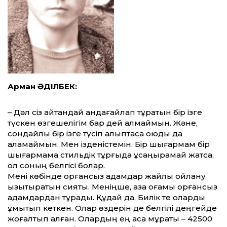
Арман ӘДІЛБЕК:
– Дәл сіз айтқандай андағайлап тұратын бір ізге
түскен өзгешелігім бар дей алмаймын. Және,
сондайлық бір ізге түсіп қалыптаса қою­ды да
қаламаймын. Мен ізденістемін. Бір шығармам бір
шығармама стильдік тұрғыда ұқсаңқырамай жатса,
ол соның белгісі болар.
Мені көбінде қорғансыз адамдар жайлы ойлану
қызықтыратын сияқты. Меніңше, қазақ қоғамы қорғансыз
адамдардан тұрады. Құдай да, Билік те оларды
ұмытып кеткен. Олар өздерін де белгілі деңгейде
жоғалтып алған. Олардың ең асқақ мұраты – 42500