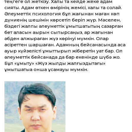
тең­геге қол жеткізу. Халық та кейде жеке адам
сияқты. Адам өткен өмірінің жемісі, ха­лық та солай.
Әлеуметтік психология бұл жағынан маған көп
дүниенің шешімін көр­се­тіп беріп жүр. Мәселен,
біздегі жалпы әлеу­меттік ұмытшақтықтың сазарған
бет қал­қасын ақырын сыпырсаңыз, ар жағынан
әбден қалжыраған жүз көрінуі мүмкін. Олар
қасіреттен шаршаған. Адамның бейсанасында аса
ауыр күйзелісті ұмыттырып жіберетін қуат бар. Ол
әлеуметтік бейсанада да бар екенін­де шүбә жоқ.
Бұл «ұмыту» «Жүз жылдық жалғыз­дықтағы»
ұмытшақтыққа онша ұқсамауы мүмкін.