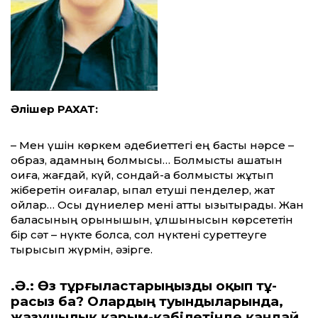
Әлішер РАХАТ:
– Мен үшін көркем әдебиеттегі ең басты нәрсе –
образ, адамның болмысы… Болмысты ашатын
оқиға, жағдай, күй, сондай-ақ бол­мысты жұтып
жіберетін оқиғалар, ықпал ету­ші пенделер, жат
ойлар… Осы дүниелер мені қатты қызықтырады. Жан
баласының қорқынышын, құлшынысын көрсететін
бір сәт – нүкте болса, сол нүктені суреттеуге
тырысып жүрмін, әзірге.
Қ.Ә.: Өз тұрғыластарыңызды оқып тұ­­
расыз ба? Олардың туындыларында,
жазу­шылық қарым-қабілетінде қандай