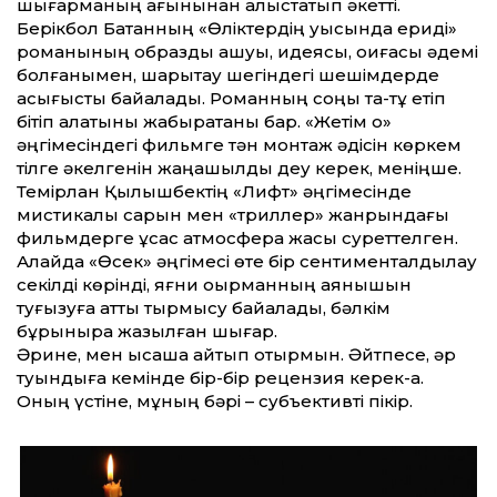
шығарманың ағынынан алыстатып әкетті.
Берікбол Батанның «Өліктердің уысында ериді»
романының образды ашуы, идеясы, оқиғасы әдемі
болғанымен, шарықтау шегіндегі шешімдерде
асығыстық байқалады. Романның соңы тақ-тұқ етіп
бітіп қалатыны жабырқатқаны бар. «Жетім оқ»
әңгімесіндегі фильмге тән монтаж әдісін көркем
тілге әкелгенін жаңашылдық деу керек, меніңше.
Темірлан Қылышбектің «Лифт» әңгімесін­де
мистикалық сарын мен «триллер» жанрын­дағы
фильмдерге ұқсас атмосфера жақсы суреттелген.
Алайда «Өсек» әңгімесі өте бір сентименталдылау
секілді көрінді, яғни оқыр­манның аянышын
туғызуға қатты тырмысу байқалады, бәлкім
бұрынырақ жазылған шығар.
Әрине, мен қысқаша айтып отырмын. Әйтпесе, әр
туындыға кемінде бір-бір ре­цен­зия керек-ақ.
Оның үстіне, мұның бәрі – субъективті пікір.