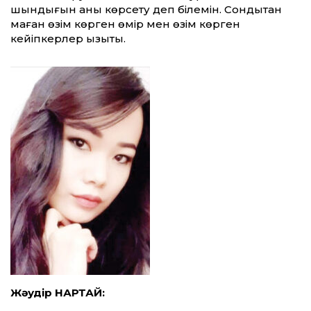
шындығын анық көр­сету деп білемін. Сондықтан
маған өзім көрген өмір мен өзім көрген
кейіпкерлер қызықты.
Жәудір НАРТАЙ: