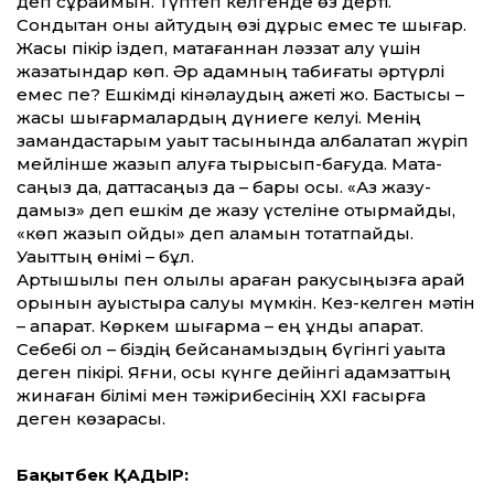
деп сұраймын. Түптеп келгенде өз дерті.
Сондықтан оны айтудың өзі дұрыс емес те шығар.
Жақсы пікір іздеп, мақтағаннан ләззат алу үшін
жазатындар көп. Әр адамның табиғаты әртүрлі
емес пе? Ешкімді кінәлаудың қажеті жоқ. Бастысы –
жақсы шығармалардың дүниеге келуі. Менің
замандастарым уа­қыт тасқынында қалбалақтап жүріп
мей­лін­ше жазып қалуға тырысып-бағуда. Мақ­та­
саңыз да, даттасаңыз да – бары осы. «Аз жазу­
дамыз» деп ешкім де жазу үстеліне отыр­майды,
«көп жазып қойдық» деп қаламын тоқтатпайды.
Уақыттың өнімі – бұл.
Ар­тық­­шылық пен олқылық қараған раку­сыңыз­ға қарай
орынын ауыстыра салуы мүм­кін. Кез-келген мәтін
– ақпарат. Көркем шығарма – ең құнды ақпарат.
Себебі ол – біздің бейсанамыздың бүгінгі уақытқа
деген пікірі. Яғни, осы күнге дейінгі адамзаттың
жинаған білімі мен тәжірибесінің ХХІ ғасырға
деген көзқарасы.
Бақытбек ҚАДЫР: