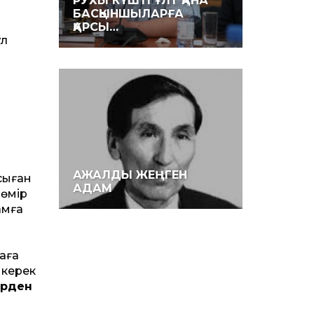
РУХЫ КҮШТІ ҰЛТ ҚАНА
БАСҚЫНШЫЛАРҒА
ҚАРСЫ…
ұл
АЖАЛДЫ ЖЕҢГЕН
осыған
АДАМ
 өмір
амға
наға
 керек
ірден