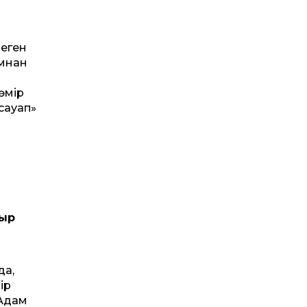
деген
мнан
өмір
 сауап»
тыр
да,
ір
 Адам