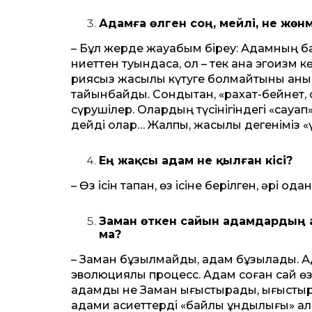
Адамға өлген соң, мейлі, не жөнм
– Бұл жерде жауабым біреу: Адам­ның ба
ниеттен туындаса, ол – тек қана эгоизм кө
риясыз жақсылық күтуге болмайтыны анық
тайынбайды. Сондықтан, «рахат-бейнет, 
сүрушілер. Олардың түсінігіндегі «сауап
дейді олар… Жалпы, жақсылық дегеніміз «
Ең жақсы адам не қылған кісі?
– Өз ісін тапқан, өз ісіне берілген, әрі одан 
Заман өткен сайын адамдардың 
ма?
– Заман бұзылмайды, адам бұзылады. Ада
эволюциялық процесс. Адам соған сай өзі
адамды не Заман ығыстырады, ығыстыра 
адами қасиеттерді «байлық құндылығы» а