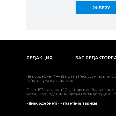
РЕДАКЦИЯ
БАС РЕДАКТОРЛ
"Қазақ әдебиеті" — Қазақстан Республикасының 
сайын, жұма күні шығады.
Газет 1934 жылдың 10 қаңтарынан бастап шыға ба
жазушылар одағының органы ретінде тұңғыш с
«Қазақ әдебиеті» - газетінің тарихы