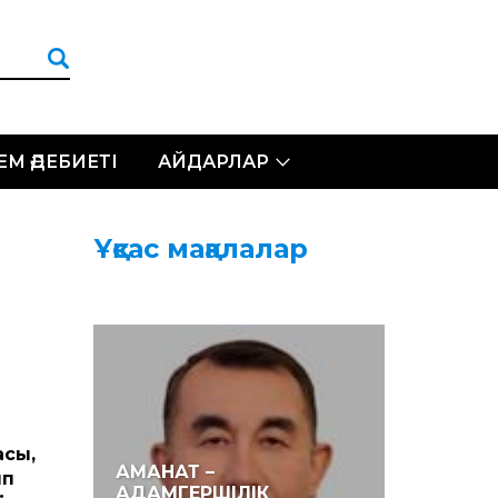
ЛЕМ ӘДЕБИЕТІ
АЙДАРЛАР
Ұқсас мақалалар
асы,
АМАНАТ –
ып
АДАМГЕРШІЛІК