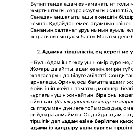
Бүгінгі таңда адам өз «аманатын» толық
жыртқыштығы, өзара жаулығы және т.б ад
Санадан қаншалықты қашық екендігін білд
«сынақ» Құдайдан емес, адамның өзінен
Сананың салтанат құруынының ауылы әл
жаратылысындағы басты Мақсаты десе б
Адамға тіршіліктің ең керегі не 
– Бұл «Адам ішіп-жеу үшін өмір сүре ме, 
Жоғарыда айттық, адам өзінің өмірін түйс
жалғасарын да білуге қабілетті. Сондықт
арналады. Әрине, осы бағытта адами жо
бойы ішіп-жейтін тамақтың мөлшері белгі
«ұрпағы» үшін жинайтын, бірақ оны кәде
қойылған.
(Қазақ даналығы «кәдеге жара
сылтауымен дүниеге тойымсыздыққа, қомағ
сыйдыра алмаймыз. Ондайда адам – адам
тіршілік деп
«адам өзіне берілген қысқ
адами із қалдыру үшін сүрген тіршілі