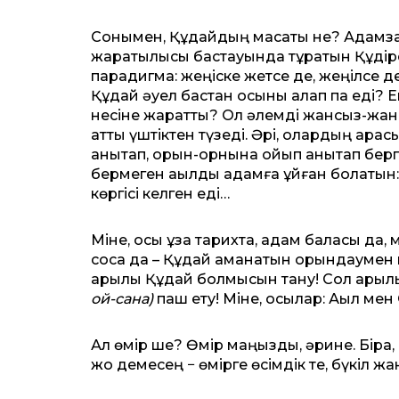
Сонымен, Құдайдың мақсаты не? Адамза
жаратылысы бастауында тұратын Құдіре
парадигма: жеңіске жетсе де, жеңілсе д
Құдай әуел бастан осыны қалап па еді? Е
несіне жаратты? Ол әлемді жансыз-жан
атты үштіктен түзеді. Әрі, олардың арас
анықтап, орын-орнына қойып анықтап бе
бермеген ақылды адамға құйған болатын:
көргісі келген еді…
Міне, осы ұзақ тарихта, адам баласы да,
соқса да – Құдай аманатын орындаумен 
арқылы Құдай болмысын тану! Сол арқыл
ой-сана)
паш ету! Міне, осылар: Ақыл ме
Ал өмір ше? Өмір маңызды, әрине. Бірақ,
жоқ демесең − өмірге өсімдік те, бүкіл 