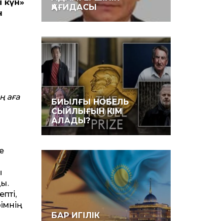
і күн»
ҚАҒИДАСЫ
н
ң аға
БИЫЛҒЫ НОБЕЛЬ
СЫЙЛЫҒЫН КІМ
АЛАДЫ?
е
қ
ы.
пті,
рімнің
БАР ИГІЛІК