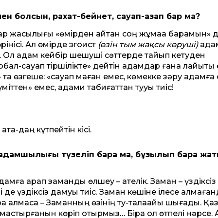
ен болсын, рахат-бейнет, сауап-азап бар ма?
р жақсылығы «өмірден қайтқан соң жұмаққа барамын» 
рінісі. Ал өмірде эгоист
(өзін тым жақсы көруші)
ада
. Ол адам кейбір шешуші сәттерде тайқып кетуден
обал-сауап тіршілікте» дейтін адамдар ғана лайықты 
» та өзгеше: «сауап маған емес, көмекке зәру адамға
үміттен» емес, адами табиғаттан тууы тиіс!
атақ-даңқ күтпейтін кісі.
адамшылығы түзеліп бара ма, бұзылып бара жа
мға қарап заманды өлшеу – қателік. Заман – үздіксіз
 де үздіксіз дамуы тиіс. Заман көшіне ілесе алмаған
алмаса – Заманның өзінің ту-талақайы шығады. Қаз
лмастырғанын көріп отырмыз… Бірақ ол өтпелі нәрсе.