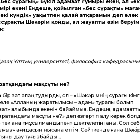
, «бес сұрағың» бүкіл адамзат ғұмыры екен, ал «ек
өмірі екен! Ендеше, қойылған «бес сұрақты» маға
«екі күндік» уақытпен қалай атқарамын деп әлек
ұрақты Шәкәрім қойды, ал жауапты өзім беруім
к:
азақ Ұлттық университеті, философия кафедрасыны
атқандағы мақсұты не?
та бір зат алаң тудырды, ол – «Шәкәрімнің сұрағы кімг
селе «Алланың жаратылысы – адам» туралы болып
ат» қалыбында екенін байқаймыз. Ендеше, адамзат­ты
атқандағы мақсұты не?» деп өзгертіп алу керек болд
тек қана «мұсылмандықпен» шектелетіні анық. Сол себе
алғыз» қағидасын нысана еттім. Сөйткенде ғана Шәкі
атыны дау туғызбайды…