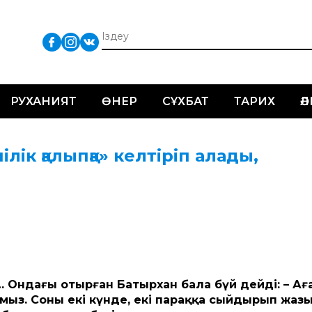
РУХАНИЯТ
ӨНЕР
СҰХБАТ
ТАРИХ
Ә
ік қалыпқа» келтіріп алады,
і… Ондағы отырған Батырхан бала бүй дейді: – Ағ
мыз. Соны екі күнде, екі параққа сыйдырып жаз