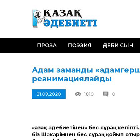
ПРОЗА
ПОЭЗИЯ
ӘДЕБИ СЫН
Адам заманды «адамгершіл
реанимациялайды
21.09.2020
1810
0
«Қазақ әдебиетінен» бес сұрақ келіпт
біз Шәкәрімнен бес сұрақ қойып отыр