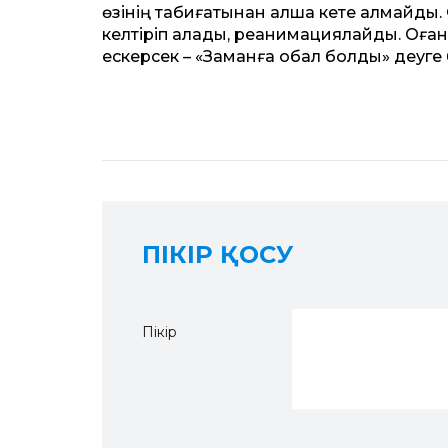
өзінің табиғатынан алшақ кете алмайды.
келтіріп алады, реанимациялайды. Оған т
ескерсек – «Заманға обал болды» деуге
ПІКІР ҚОСУ
Пікір