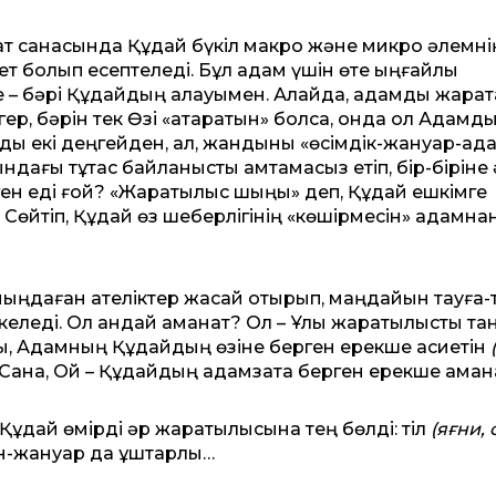
т санасында Құдай бүкіл макро және микро әлемні
т болып есептеледі. Бұл адам үшін өте ыңғайлы
е – бәрі Құдайдың қалауымен. Алайда, адамды жарат
гер, бәрін тек Өзі «атқаратын» болса, онда ол Адамд
ды екі деңгейден, ал, жандыны «өсімдік-жануар-ад
ындағы тұтас байланысты қамтамасыз етіп, бір-біріне 
рген еді ғой? «Жаратылыс шыңы» деп, Құдай ешкімге
 Сөйтіп, Құдай өз шеберлігінің «көшірмесін» адамна
 мыңдаған қателіктер жасай отырып, маңдайын тауға-т
келеді. Ол қандай аманат? Ол – Ұлы жаратылысты та
ы, Адамның Құдайдың өзіне берген ерекше қасиетін
н Сана, Ой – Құдайдың адамзатқа берген ерекше аман
 Құдай өмірді әр жаратылысына тең бөлді: тіл
(яғни, 
жан-жануар да құштарлы…