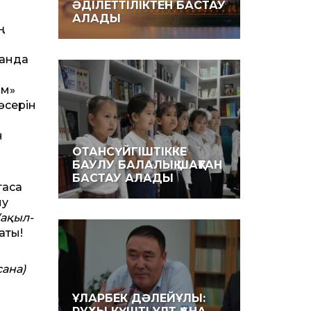
ӘДІЛЕТТІЛІКТЕН БАСТАУ
АЛАДЫ
ң
қанда
ы
ам»
әсерін
н
ОТАНСҮЙГІШТІККЕ
БАУЛУ БАЛАЛЫҚ ШАҚТАН
БАСТАУ АЛАДЫ
асқа
ну
(ақыл-
аты!
сана)
ҰЛАРБЕК ДӘЛЕЙҰЛЫ: