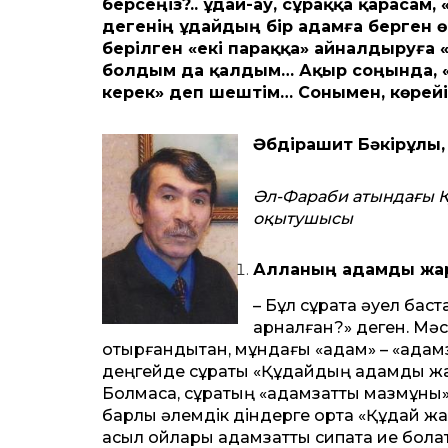
берсеңіз?.. Құдай-ау, сұраққа қарасам
дегенің Құдайдың бір адамға берген 
берілген «екі параққа» айналдыруға 
болдым да қалдым… Ақыр соңында, «с
керек» деп шештім… Сонымен, көрейі
Әбдірашит Бәкірұлы,
Әл-Фараби атындағы Қ
оқытушысы
Алланың адамды жар
– Бұл сұрақта әуел бас
арналған?» деген. Мә
отырғандықтан, мұндағы «адам» – «адамз
деңгейде сұрақты «Құдайдың адамды жар
Болмаса, сұрақтың «адамзаттық мазмұны» 
барлық әлемдік діндерге ортақ «Құдай ж
асыл ойлары адамзаттық сипатқа ие бол