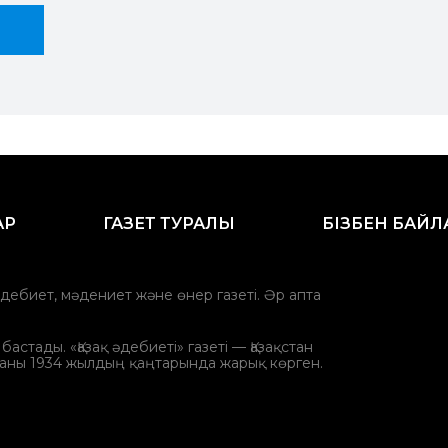
АР
ГАЗЕТ ТУРАЛЫ
БІЗБЕН БАЙ
әдебиет, мәдениет және өнер газеті. Әр апта
стады. «Қазақ әдебиеті» газеті — Қазақстан
аны 1934 жылдың қаңтарында жарық көрген.