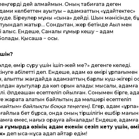
 меңгерді дей алмаймын. Оның табиғатқа деген
ами келбеттен ауытқуы – адамзаттың «құдайтектес»
іруде. Біреулер мұны «сынақ» дейді. Шын мәнісінде, б
 туындап жатыр… Сондықтан, жер бетінде Ақыл мен
і алыс. Ендеше, Саналы ғұмыр кешу − адам
олады. Қысқаша − осы.
үшін?
әлде, өмір сүру үшін ішіп-жей ме?» дегенге келеді.
інуге қабілетті деп. Ендеше, адам өз өмірі ұрпағымен
ан, қалыпты жағдайда адамзаттың барлық күш-жігері 
лдан ауытқулар да көп орын алады: мысалы, адамға
лі. Әлдеқашан есептеліп қойылған. Сонымен бірге, ад
ге жарата алатын байлықтың да мөлшері есептеліп
майтын» байлықты боққа теңеген).
Егер, адам «ұрпақ»
айлыққа бет бұрса, онда оның тіршілігін ешбір мағы
ға емес, нағыз қорқауға айналады! Ендеше, адамға
а ғұмырда өзінің адам екенін сезіп кету үшін, өм
к»
деп қысқа-нұсқа қадап айтар едім!