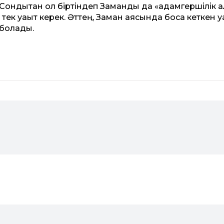
 Сондықтан ол біртіндеп Заманды да «адамгершілік қа
ек уақыт керек. Әттең, Заман аясында босқа кеткен у
 болады.